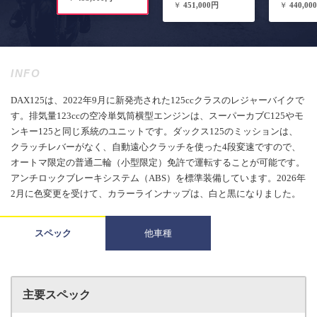
￥
451,000円
￥
440,00
INFO
DAX125は、2022年9月に新発売された125ccクラスのレジャーバイクで
す。排気量123ccの空冷単気筒横型エンジンは、スーパーカブC125やモ
ンキー125と同じ系統のユニットです。ダックス125のミッションは、
クラッチレバーがなく、自動遠心クラッチを使った4段変速ですので、
オートマ限定の普通二輪（小型限定）免許で運転することが可能です。
アンチロックブレーキシステム（ABS）を標準装備しています。2026年
2月に色変更を受けて、カラーラインナップは、白と黒になりました。
スペック
他車種
主要スペック