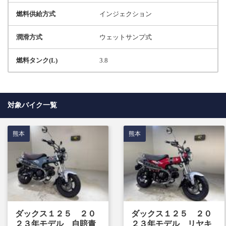
燃料供給方式
インジェクション
潤滑方式
ウェットサンプ式
燃料タンク(L)
3.8
対象バイク一覧
熊本
熊本
ダックス１２５ ２０
ダックス１２５ ２０
２３年モデル 自賠責
２３年モデル リヤキ