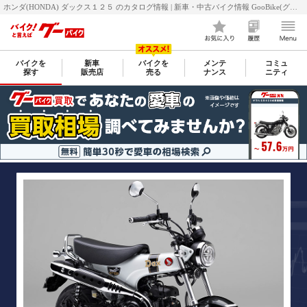
ホンダ(HONDA) ダックス１２５ のカタログ情報 | 新車・中古バイク情報 GooBike(グーバイク)
バイクを
新車
バイクを
メンテ
コミュ
探す
販売店
売る
ナンス
ニティ