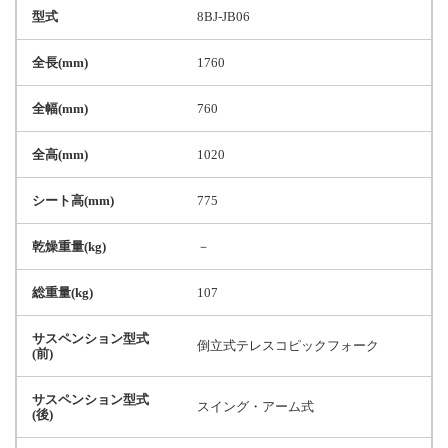
型式
8BJ-JB06
全長(mm)
1760
全幅(mm)
760
全高(mm)
1020
シート高(mm)
775
乾燥重量(kg)
－
総重量(kg)
107
サスペンション型式
倒立式テレスコピックフォーク
(前)
サスペンション型式
スイング・アーム式
(後)