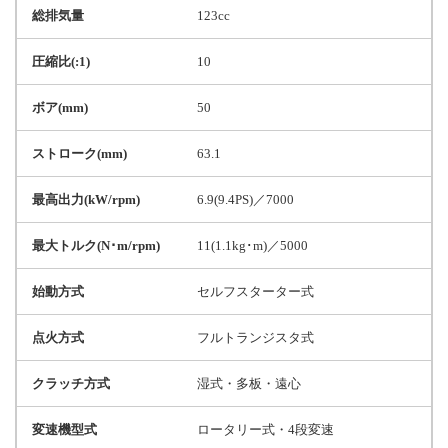
総排気量
123cc
圧縮比(:1)
10
ボア(mm)
50
ストローク(mm)
63.1
最高出力(kW/rpm)
6.9(9.4PS)／7000
最大トルク(N･m/rpm)
11(1.1kg･m)／5000
始動方式
セルフスターター式
点火方式
フルトランジスタ式
クラッチ方式
湿式・多板・遠心
変速機型式
ロータリー式・4段変速