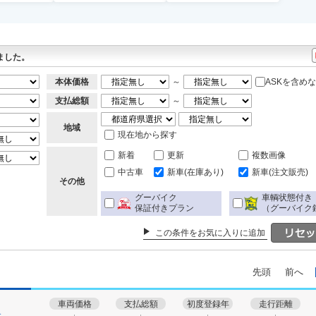
ました。
本体価格
～
ASKを含め
支払総額
～
地域
現在地から探す
新着
更新
複数画像
中古車
新車(在庫あり)
新車(注文販売)
その他
グーバイク
車輌状態付き
保証付きプラン
（グーバイク
この条件をお気に入りに追加
先頭
前へ
車両価格
支払総額
初度登録年
走行距離
す