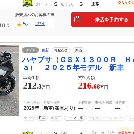
クリック
S
S
正常
フレーム
足まわり
販売店へのお客様の声
来店を予約する
5
133件
／5
休日
月
スズキ
更新
複数画像
動画
ハヤブサ（ＧＳＸ１３００Ｒ Ｈ
ａ） ２０２５年モデル 新車
車両価格
支払総額
212
216
.3
.68
万円
万円
モデル年式
初度登録年
走行距離
車検/自賠責
修復歴
2025年
新車(在庫あり)
―
―
―
ナビ付
FI車
通販可
ノーマル車
セキュリティシステム
ワ
S
S
電気・保安部品
車両状態
エンジン
外観