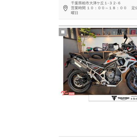
千葉県柏市大津ケ丘１‐３２‐６
営業時間
１０：００～１８：００
定
曜日