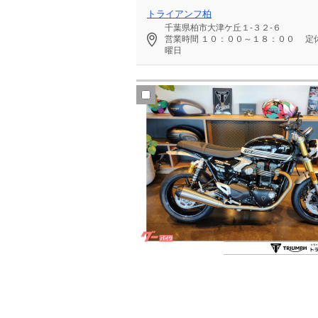
トライアンフ柏
千葉県柏市大津ケ丘１‐３２‐６
営業時間
１０：００～１８：００
定
曜日