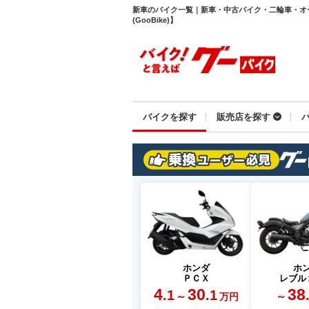
新車のバイク一覧｜新車・中古バイク・二輪車・オ
(GooBike)】
バイクを探す
販売店を探す
ホンダ
ホ
ＰＣＸ
レブル
4
30
38
.1
.1
～
～
万円