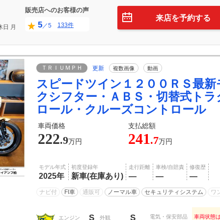
販売店へのお客様の声
来店を予約する
5
133件
／5
休日
月
ＴＲＩＵＭＰＨ
更新
複数画像
動画
スピードツイン１２００ＲＳ最新
クシフター・ＡＢＳ・切替式トラ
ロール・クルーズコントロール 
車両価格
支払総額
222
241
.9
.7
万円
万円
モデル年式
初度登録年
走行距離
車検/自賠責
修復歴
2025年
新車(在庫あり)
―
―
―
ナビ付
FI車
通販可
ノーマル車
セキュリティシステム
ワ
S
S
電気・保安部品
車両状態
エンジン
外観