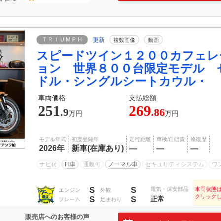
ＴＲＩＵＭＰＨ
更新
複数画像
動画
スピードツイン１２００カフェレ
ョン 世界８００台限定モデル 
ドル・シングルシートカウル・
車両価格
支払総額
251
269
.9
.86
万円
万円
モデル年式
初度登録年
走行距離
車検/自賠責
修復歴
2026年
新車(在庫あり)
―
―
―
ナビ付
FI車
通販可
ノーマル車
セキュリティシステム
ワ
S
S
電気・保安部品
車両状態
エンジン
外観
クリック
S
S
正常
フレーム
足まわり
販売店へのお客様の声