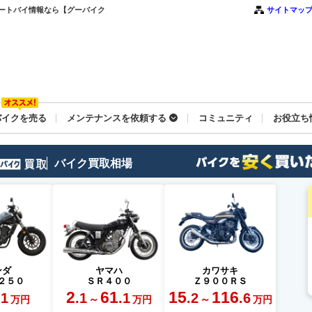
ートバイ情報なら【グーバイク
サイトマッ
バイクを売る
メンテナンスを依頼する
コミュニティ
お役立ち
バイク買取相場
ンダ
ヤマハ
カワサキ
２５０
ＳＲ４００
Ｚ９００ＲＳ
2
61
15
116
.1
.1
.1
.2
.6
～
～
万円
万円
万円