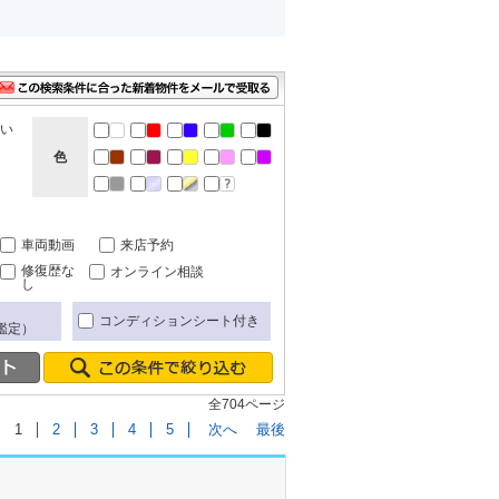
ない
色
車両動画
来店予約
修復歴な
オンライン相談
し
コンディションシート付き
鑑定）
全704ページ
1
2
3
4
5
次へ
最後