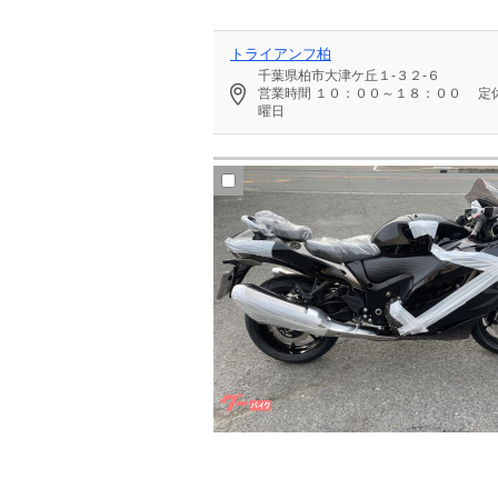
トライアンフ柏
千葉県柏市大津ケ丘１‐３２‐６
営業時間
１０：００～１８：００
定
曜日