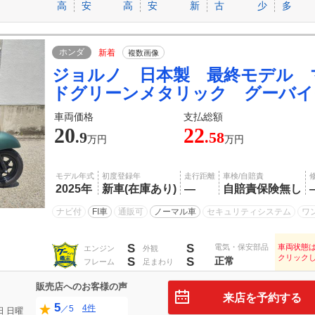
高
安
高
安
新
古
少
多
ホンダ
新着
複数画像
ジョルノ 日本製 最終モデル 
ドグリーンメタリック グーバイ
車両価格
支払総額
20
22
.9
.58
万円
万円
モデル年式
初度登録年
走行距離
車検/自賠責
2025年
新車(在庫あり)
―
自賠責保険無し
ナビ付
FI車
通販可
ノーマル車
セキュリティシステム
ワ
S
S
電気・保安部品
車両状態
エンジン
外観
クリック
S
S
正常
フレーム
足まわり
販売店へのお客様の声
来店を予約する
5
4件
／5
日
日曜