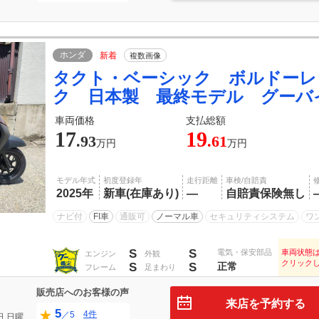
ホンダ
新着
複数画像
タクト・ベーシック ボルドーレ
ク 日本製 最終モデル グーバ
車両価格
支払総額
17
19
.93
.61
万円
万円
モデル年式
初度登録年
走行距離
車検/自賠責
2025年
新車(在庫あり)
―
自賠責保険無し
ナビ付
FI車
通販可
ノーマル車
セキュリティシステム
ワ
S
S
電気・保安部品
車両状態
エンジン
外観
クリック
S
S
正常
フレーム
足まわり
販売店へのお客様の声
来店を予約する
5
4件
／5
日
日曜