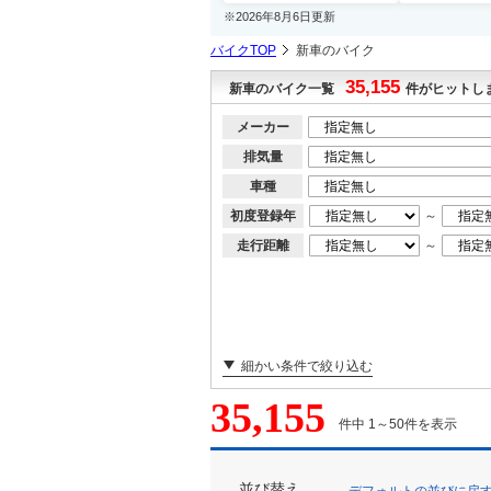
※2026年8月6日更新
バイクTOP
新車のバイク
35,155
新車のバイク一覧
件がヒットし
メーカー
排気量
車種
初度登録年
～
走行距離
～
細かい条件で絞り込む
35,155
件中 1～50件を表示
並び替え
デフォルトの並びに戻