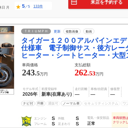
来店を予約する
5
133件
／5
休日
月
ＴＲＩＵＭＰＨ
更新
複数画像
動画
タイガー１２００アルパインエデ
仕様車 電子制御サス・後方レー
ヒーター・シートヒーター・大型
車両価格
支払総額
243
262
.5
.53
万円
万円
モデル年式
初度登録年
走行距離
車検/自賠責
修復歴
2026年
新車(在庫あり)
―
―
―
ナビ付
FI車
通販可
ノーマル車
セキュリティシステム
ワ
S
S
電気・保安部品
車両状態
エンジン
外観
クリック
S
S
正常
フレーム
足まわり