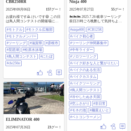
CBR250RR
Ninja 400
2025年09月06日
157
グー！
2025年07月27日
55
グー！
お疲れ様です🙇 けいです😄 この日
🏍️🏍️🏍️ 2025.7.26 岐阜ツーリング
は鳥人間コンテストの開催場に行
前日21時ごろ晩酌して気持ちよー
って来ました👍😉 去年@131273 と
なってたら急にツーリング行きた
#モトクル
#モトクル広報部
#ninja400
#CB125R
行った時は開催後でしたが😅 今年
なって会社の先輩に電話。 先「ワ
は数日前に行きました😊 ＃モトク
シじゃ」（ダミ声） 僕「明日ツー
#モトクルメンバー
#バイク初心者
ル ＃モトクル広報部 ＃モトクルメ
リング行きません？」 先「えー
ンバー ＃ツーリング ＃滋賀県 ＃彦
#ツーリング
#滋賀県
#彦根市
で」（ダミ声） 僕「ほら、この前
#ツーリング仲間募集中
根市 ＃琵琶湖 ＃松原水泳場 ＃鳥人
ゆーてた冷やしたぬき」 先「えー
#琵琶湖
#松原水泳場
#中年ライダー
間コンテスト ＃ニダボ ＃
で」（ダミ声） 僕「ほな7時にロイ
CBR250RR
ヤル集合で」 先「ほな」（ダミ
#鳥人間コンテスト
#にたぼ
#ソロツーリング
声） いやフッ軽最高すぎん？w っ
#cbr250rr
#バイク好きな人と繋がりたい
てな訳で岐阜まで行く事に。 7時に
無事合流しまして 下道でビュー
#バイクのある生活
ン。 途中琵琶湖沿い走ってたら 一
#バイクカスタム
際盛り上がってる場所が... 「祭り
でもやってるんかな？」 「ん？鳥
#バイクツーリング
人間コンテストやん！」 「ちょっ
#鳥人間コンテスト
とだけ覗いてこ」 ってな訳で寄り
道して観覧する事に... 飛び立つと
#冷やしたぬき天国
同時に羽もげて落ちるの期待して
#空ふさがり
#非日常
たのにめっちゃロングフライト✈️
普通に感動した🥹めっちゃカッコ
#モネの池
#麺屋えいと
良かった✨ 邪な気持ちで見てた自
#ベトコンラーメン
分が恥ずかしい... ちょとだけ見る
ELIMINATOR 400
はずがガッツリ見てた。 ひたむき
に頑張る若者に心が洗われて再出
2025年07月26日
23
グー！
発 13時ごろ［冷やしたぬき天国］