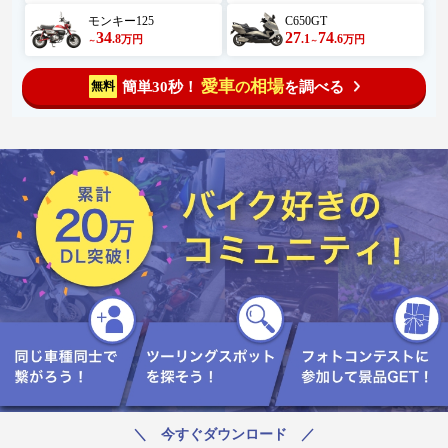
モンキー125
C650GT
34
27
74
.8
.1
.6
万円
万円
～
～
愛車
相場
簡単30秒！
を調べる
無料
の
＼ 今すぐダウンロード ／