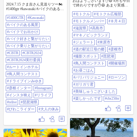
おはようございます✋😄 8月も今日
ボン🌊⤵️🙀❗ ここで天邪鬼さんとは
2024.7.15 クま吉さん見送りツー🏍
で終わりですが✋😆 あまり実感が
お別れし私達はアイスが食べたい
#1400gtr #kawasaki #バイクのある風
ないです✋😅 8月４日に✋😊 初めて
ね〜と、ぴこちゃんが見つけたナ
景 #バイクでお出かけ #バイク好き
#モトクル
#モトクル広報部
@131273 と滋賀県方面に走りに行
ムナムアイスを食べに行く事に🍨🐈
#1400GTR
#Kawasaki
と繋がりたい⁡ ⁡#バイク乗りと繋がり
きました🎵😉 マキノピックランド
🐾🐾 ナムナムアイス…怪しい宗教
#モトクルメンバー
#８月４日
たい ⁡⁡#CBTR #CBTR2024
に集合して✋😄 ジェラートを食べ
場じゃないよね…🙀💦 はい着きま
#バイクのある風景
⁡#CBTR2024実行委員 #ルートインホ
てから出発して✋😆 この日もめち
#滋賀県
#高島市
した✨ ナムナムアイス店ここは小
テル ⁡#鳥人間コンテスト ⁡#ドライブ
#バイクでお出かけ
ゃめちゃ暑かったので✋😅 米原市
さなお店で 昔を感じさせるお店😺❗
#マキノピックランド
インみゆき ⁡#彦根インター
に入ったところで道の駅で休憩✋😊
（写真撮り忘れました…📸😹） お
#バイク好きと繋がりたい
⁡⁡⁡⁡#Instagram ⁡⁡#インスタ映え⁡⁡ ⁡#リライブ
次に、私のお気に入りの琵琶湖撮
#ジェラート
#米原市
店に来ていたお客さん皆ナムナム
⁡#relive ⁡⁡#琵琶湖県 ⁡#びわこライダー #
#バイク乗りと繋がりたい
影スポットと、鳥人間コンテスト
言ってる…🙀💦💦 とりあえず店内
#道の駅近江母の郷
#彦根市
大人の休み
の開催場所に行きました🎵😉 お昼
へ入るとETゴーホームとET居るし
#CBTR
#CBTR2024
https://www.instagram.com/p/C9ntqBC
ごはん🍚は❔😁 バリバリジョニーに
#撮影スポット
#琵琶湖
スーパーファミコンやってるドク
TUep/?igsh=eWEzcm5na3Zhc3hh
#CBTR2024実行委員
行きました✋😊 食後のコーヒータ
ロボウズ居るし…💦 ナムナムアイ
#鳥人間コンテスト
#開催場所
イムの予定でコンビニに行ったの
スを（ラズベリー味）手に取り会
#ルートインホテル
ですが✋😄 私はガリガリ君を食べ
計待ち🍓💰 店内暑くて会計待って
#お昼ごはん
#鳥人間コンテスト
ました✋😆 ゆうちゃんとは✋😄 コ
る間にどんどん溶けるナムナムア
#バリバリジョニー
#ローソン
コでお別れしました✋😢 8月最初の
イス…🍨😹💦💦 会計終え外でみん
#ドライブインみゆき
ツーリングは、ゆうちゃんとでし
なとアイス食べる頃には結構溶け
#ガリガリ君
た✋😊 もちろん楽しかったです🎵
#彦根インター
#Instagram
ててナムナム… 半分溶けかけたナ
#美味しゅうございました
😉 ＃モトクル ＃モトクル広報部 ＃
ムナムアイスをナムっと口に頬張
#インスタ映え
#リライフ
モトクルメンバー ＃8月４日 ＃滋
り食べるとナムナム言いたくなっ
#楽しかったです
#cbr250rr
賀県 ＃高島市 ＃マキノピックラン
#relive
#琵琶湖県
て来る〜😹 流石ナムナムアイス🍨
ド ＃ジェラート ＃米原市 ＃道の駅
とても美味しく味濃くてラズベリ
#びわこライダー
#大人の休み
近江母の郷 ＃彦根市 ＃撮影スポッ
ーの粒もツブツブで潰して食べる
ト ＃琵琶湖 ＃鳥人間コンテスト ＃
のがまた良い感じ🍨😺 ちょっと値
開催場所 ＃お昼ごはん ＃バリバリ
段高いけど…（304円）😹❗ お店の
ジョニー ＃ローソン ＃ガリガリ君
乙女に溶けてるから新しいのに変
＃美味しゅうございました ＃楽し
えて良いかなぁ〜と言えば良かっ
かったです ＃CBR２５０RR
た…😹ナムナム…😽 ここで3人楽