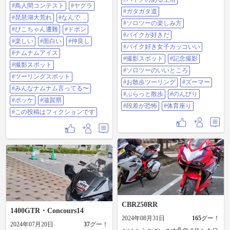
と天邪鬼さんがバナナの叩き売り
ぶらっと散歩 #のんびり #段差が恐
#鳥人間コンテスト
#ヤグラ
してた〜🍌😽❗） 何とか湖岸道路へ
怖 #体育座り
#ガタガタ道
出て、あのベンチへ 🪑 途中鳥人間
#琵琶湖大荒れ
#なんで…
#ソロツーの楽しみ方
コンテストのヤグラが組まれたヤ
#ぴこちゃん遭難
#ドボン
グラが😹 ここをバイクで下から全
#バイクが好きだ
開で走り飛んだら気持ち良さそう
#楽しい
#面白い
#仲良し
#バイク好き女子カッコいい
だよね〜🏍️💨 （私怖くて無理…
#ナムナムアイス
😹） 只今の記録バイクで飛んだ為
#撮影スポット
#記念撮影
失格…🙀❗ なんてね😽 着きました
#撮影スポット
#ソロツーのいいところ
あのベンチ🪑 え⁉️何かなんでもない
#ツーリングスポット
普通の木があり椅子が置いてある
#お散歩ツーリング
#ズーマー
だけなんだけど…🪑😹 でも人気ス
#みんなナムナム言ってる〜
ポットなのか次から次へと車やバ
#ぶらっと散歩
#のんびり
#ポッケ
#滋賀県
イクに自転車に三輪車及び一輪
#段差が恐怖
#体育座り
車、ボールに乗ったピエロまで🤡
#この投稿はフィクションです
😽 何を思ったかぴこちゃん靴を脱
ぎ私達に一言… ぴこちゃん）私を
探さないでください… その言葉を
最後に琵琶湖に消える🙀💦💦 何故
かしらこのベンチ来た時強風、高
波、白波、焼酎って感じで酷い
風…🌊 湖なのに海みたいにうねる
水に飲み込まれたぴこちゃん…💦
全身びしょ濡れ雷魚にタマタマ齧
られて…🟡🟡🦈⁉️ もがきながら岸へ
戻ってSOSを書くぴこちゃん🆘‼️ で
も波に書いたSOSが消され諦め普通
CBR250RR
に階段登って帰還✨😹❗ みんなでベ
1400GTR・Concours14
ンチに座り写真を撮るが琵琶湖の
2024年08月31日
165
グー！
2024年07月20日
37
グー！
高波が襲いかかり全員琵琶湖にド