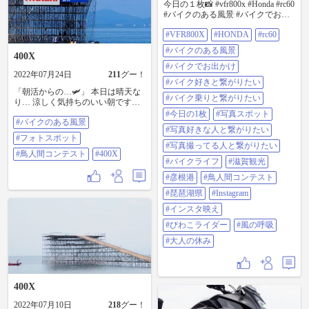
今日の１枚📸 #vfr800x #Honda #rc60
#バイクのある風景 #バイクでお出
かけ #バイク好きと繋がりたい⁡ ⁡#バ
#VFR800X
#HONDA
#rc60
イク乗りと繋がりたい ⁡#今日の1枚
⁡#写真スポット #写真好きな人と繋
#バイクのある風景
400X
がりたい #写真撮ってる人と繋がり
たい ⁡⁡⁡⁡ ⁡#バイクライフ ⁡#滋賀観光 ⁡#彦
#バイクでお出かけ
2022年07月24日
211
グー！
根港⁡ ⁡#鳥人間コンテスト ⁡#琵琶湖県⁡
#バイク好きと繋がりたい
⁡⁡⁡⁡#Instagram ⁡#インスタ映え ⁡#びわこラ
「朝活からの…🛩️」 本日は晴天な
イダー #風の呼吸 #大人の休み ⁡
#バイク乗りと繋がりたい
り… 涼しく気持ちのいい朝です🌅
朝のRideから、鳥人間コンテストの
#今日の1枚
#写真スポット
#バイクのある風景
見物に🏍️… 本日はメインイベント
#写真好きな人と繋がりたい
の「人力プロペラ機部門」 さて今
#フォトスポット
年は、どんなドラマが起こるので
#写真撮ってる人と繋がりたい
しょうか❓️ 暑さは大敵💦 早めに切
#鳥人間コンテスト
#400X
#バイクライフ
#滋賀観光
り上げて、続きはお家でYouTube
LIVE📺️ #バイクのある風景 #フォト
#彦根港
#鳥人間コンテスト
スポット #鳥人間コンテスト #400X
#琵琶湖県
#Instagram
#インスタ映え
#びわこライダー
#風の呼吸
#大人の休み
400X
2022年07月10日
218
グー！