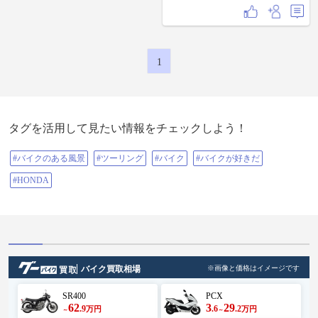
1
タグを活用して見たい情報をチェックしよう！
#バイクのある風景
#ツーリング
#バイク
#バイクが好きだ
#HONDA
バイク買取相場
※画像と価格はイメージです
SR400
PCX
62
3
29
.9
.6
.2
万円
万円
～
～