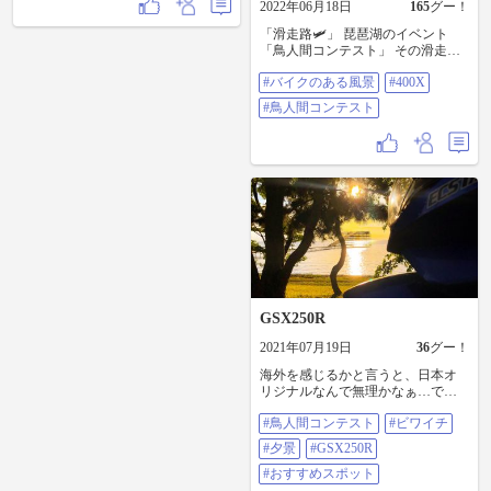
2022年06月18日
165
グー！
「滑走路🛩️」 琵琶湖のイベント
「鳥人間コンテスト」 その滑走路
が只今建設中🚧 もうそんなシーズ
#バイクのある風景
#400X
ンになったのか… 昔は面白い目立
ちたがりのエントリーもあったけ
#鳥人間コンテスト
ど 今では鳥人間への情熱を持った
本格派ばかり。 彼らの思い、無事
開催出来ることを祈念致します🙏 #
バイクのある風景 #400X #鳥人間コ
ンテスト
GSX250R
2021年07月19日
36
グー！
海外を感じるかと言うと、日本オ
リジナルなんで無理かなぁ…で
も！ 世界へ羽ばたけ(*ﾟ▽ﾟ)ﾉ #鳥人
#鳥人間コンテスト
#ビワイチ
間コンテスト #ビワイチ #夕景
#GSX250R #おすすめスポット
#夕景
#GSX250R
#おすすめスポット