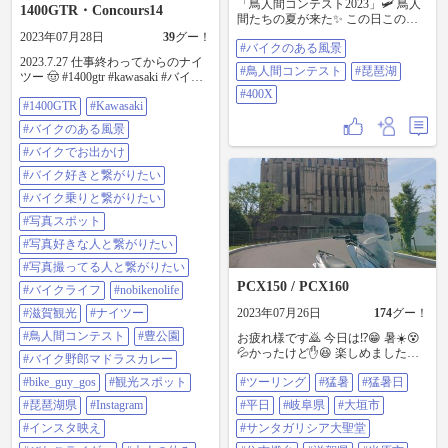
「鳥人間コンテスト2023」🛩 鳥人
1400GTR・Concours14
間たちの夏が来た✨ この日この一
度の瞬間に、一年準備をしてきた
2023年07月28日
39
グー！
#バイクのある風景
彼ら… どうかその努力が報われま
2023.7.27 仕事終わってからの⁡ナイ
すように 😌 うだる暑さにもかかわ
#鳥人間コンテスト
#琵琶湖
ツー 🤠 #1400gtr #kawasaki #バイク
らず、何故か足を運んでしまう。
のある風景 #バイクでお出かけ #バ
でもこの暑さ、さすがに長時間の
#400X
#1400GTR
#Kawasaki
イク好きと繋がりたい⁡ ⁡#バイク乗り
観覧は無理でした 😅 #バイクのあ
と繋がりたい ⁡#写真スポット #写真
る風景 #鳥人間コンテスト #琵琶湖
#バイクのある風景
好きな人と繋がりたい #写真撮って
#400X
る人と繋がりたい ⁡⁡⁡⁡ ⁡#バイクライフ⁡
#バイクでお出かけ
⁡#nobikenolife ⁡#滋賀観光⁡ ⁡#ナイツー #
#バイク好きと繋がりたい
鳥人間コンテスト ⁡#豊公園⁡ ⁡#バイク
野郎マドラスカレー ⁡#bike_guy_gos
#バイク乗りと繋がりたい
⁡⁡#観光スポット ⁡#琵琶湖県 ⁡⁡⁡#Instagram⁡
#写真スポット
⁡⁡#インスタ映え ⁡#びわこライダー #
大人の休み
#写真好きな人と繋がりたい
#写真撮ってる人と繋がりたい
PCX150 / PCX160
#バイクライフ
#nobikenolife
#滋賀観光
#ナイツー
2023年07月26日
174
グー！
#鳥人間コンテスト
#豊公園⁡
お疲れ様です🙇 今日は⁉️😁 暑☀️😵
💦かったけど✋😆 楽しめました🎵
#バイク野郎マドラスカレー
😉 平日に走りに行くのは良いです
#bike_guy_gos
#観光スポット
#ツーリング
#猛暑
#猛暑日
ね👍⤴️ ＃ツーリング ＃猛暑 ＃猛暑
日 ＃平日 ＃岐阜県 ＃大垣市 ＃サ
#琵琶湖県
#Instagram
#平日
#岐阜県
#大垣市
ンタガリシア大聖堂 ＃住吉燈台 ＃
#インスタ映え
滋賀県 ＃米原市 ＃バリバリジョニ
#サンタガリシア大聖堂
ー ＃近江ブラック ＃バリ飯定食 ＃