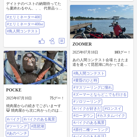
デイトナのベストの納期待ってた
到着。 ノドごしのいい蕎麦に濃い
ら夏終わるやん、、、 代替品っう
めのぶっかけ汁。あとキンキンに
か、本家みたいなん見つけて即購
冷えてやがるお水。 食事・水分・
#エリミネーター400
入✨ テストを兼ねて鳥人間の撮影
塩分同時チャージ これは夏ツーリ
覗きにプチツー💨💨 接触冷感イン
ングには最高！美味でした。 1時間
#エリミネーター400se
ナー（ワークマン）との合わせ技
くらい走って［空ふさがり］へ 電
もあり効果抜群 デイトナとの差は
#鳥人間コンテスト
波も届かない秘境。岩肌むき出
わからんけど、値段も安いし大満
し。 この非日常感がめっちゃい
足 #エリミネーター400 #エリミネ
い。 また1時間くらい走って［モネ
ZOOMER
ーター400se #鳥人間コンテスト
の池］へ 2ヶ月前くらいに行ったよ
うな... アイスクリームが美味しか
2025年07月18日
103
グー！
った🍨 最後に［麺屋えいと］ やっ
ぱ岐阜と言えばベトコン。 注文は
あの人間コンテスト会場 たまたま
オススメの味噌ベトコン。 めっち
道を迷って琵琶湖に向かって走っ
ゃ美味かった！ 帰りのエネルギー
てたら、見つけた｡ 今まで西側でや
チャージできた！ そっから弾丸で
#鳥人間コンテスト
ってると思ってたわ。 突堤がある
帰阪。 22時過ぎに帰宅。 急遽のツ
と行きたくなるけど､バリケードし
#黄昏のひと時
ーリングやったけど めちゃくちゃ
てたので、行けんかった。 #鳥人間
楽しい一日になりました🤗 走行距
コンテスト #黄昏のひと時 #マスツ
#マスツーリングに憧れ
POCKE
離:518km #ninja400 #cb125r #バイク
ーリングに憧れ #ズーマーとならど
#ズーマーとならどこでも行ける
初心者 #ツーリング仲間募集中 #中
こでも行ける #ソロツーリング #バ
2025年07月10日
75
グー！
年ライダー #ソロツーリング #バイ
イクが好きだ #ロンスイ #ローダウ
#ソロツーリング
ク好きな人と繋がりたい #バイクの
焼肉屋からの続きでございま〜す
ン #カスタムバイク #バイクのある
#バイクが好きだ
#ロンスイ
ある生活 #バイクカスタム #バイク
😺 焼肉屋から次に向かったのは私
風景 #原付二種ツーリング #バイク
ツーリング #鳥人間コンテスト #冷
の行った事の無いあのベンチへ連
のある生活 #ガタガタ道 #ソロツー
#ローダウン
#カスタムバイク
やしたぬき天国 #空ふさがり #非日
#バイク
#バイクのある風景
れて行ってくれると言う事でココ
の楽しみ方 #バイクが好きだ #バイ
#バイクのある風景
常 #モネの池 #麺屋えいと #ベトコ
ちゃん先頭で出発🏍️💨 湖岸道路に
ク好き女子カッコいい #撮影スポッ
#ツーリング
#琵琶湖
ンラーメン
出るつもりが工場❓青果店❓の敷地
ト #記念撮影 #ソロツーのいいとこ
#原付二種ツーリング
内をウロウロ🏍️💨😹 （ぴこちゃん
#あのベンチ
ろ #お散歩ツーリング #ズーマー #
#バイクのある生活