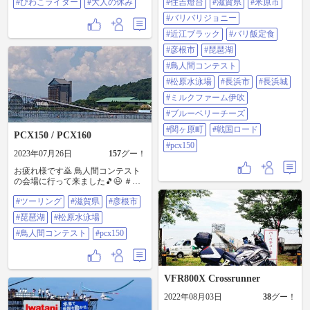
#びわこライダー
#大人の休み
#住吉燈台
#滋賀県
#米原市
彦根市 ＃琵琶湖 ＃鳥人間コンテス
ト ＃松原水泳場 ＃長浜市 ＃長浜城
#バリバリジョニー
＃ミルクファーム伊吹 ＃ブルーベ
#近江ブラック
#バリ飯定食
リーチーズ ＃関ヶ原町 ＃戦国ロー
ド ＃PCX１５０
#彦根市
#琵琶湖
#鳥人間コンテスト
#松原水泳場
#長浜市
#長浜城
#ミルクファーム伊吹
#ブルーベリーチーズ
#関ヶ原町
#戦国ロード
PCX150 / PCX160
#pcx150
2023年07月26日
157
グー！
お疲れ様です🙇 鳥人間コンテスト
の会場に行って来ました🎵😉 ＃ツ
ーリング ＃滋賀県 ＃彦根市 ＃琵琶
#ツーリング
#滋賀県
#彦根市
湖 ＃松原水泳場 ＃鳥人間コンテス
ト ＃PCX１５０
#琵琶湖
#松原水泳場
#鳥人間コンテスト
#pcx150
VFR800X Crossrunner
2022年08月03日
38
グー！