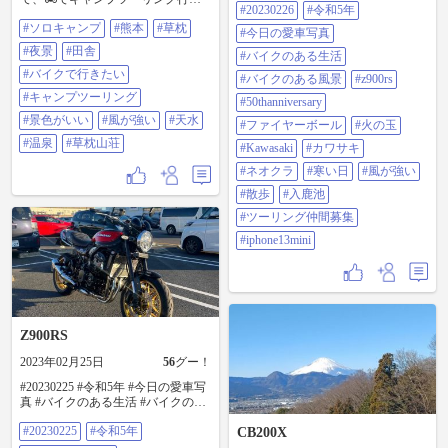
#20230226
#令和5年
ファイヤーポール #火の玉
るようにしたいです😊 帰りにこの
#KAWASAKI #カワサキ #ネオクラ
#ソロキャンプ
#熊本
#草枕
眺望を眺めながら、温泉♨️にも入っ
#今日の愛車写真
#寒い日 #風が強い #散歩 #入鹿池 #
て大満足😁 #ソロキャンプ #熊本 #
#夜景
#田舎
#バイクのある生活
ツーリング仲間募集 #iphone13mini
草枕 #夜景 #田舎 #バイクで行きた
い 目指すは#キャンプツーリング #
#バイクで行きたい
#バイクのある風景
#z900rs
景色がいい #風が強い #天水 #温泉
#キャンプツーリング
#50thanniversary
#草枕山荘
#景色がいい
#風が強い
#天水
#ファイヤーボール
#火の玉
#温泉
#草枕山荘
#Kawasaki
#カワサキ
#ネオクラ
#寒い日
#風が強い
#散歩
#入鹿池
#ツーリング仲間募集
#iphone13mini
Z900RS
2023年02月25日
56
グー！
#20230225 #令和5年 #今日の愛車写
真 #バイクのある生活 #バイクのあ
る風景 #Z900RS #50thAnniversary #
#20230225
#令和5年
ファイヤーポール #火の玉
CB200X
#KAWASAKI #カワサキ #ネオクラ