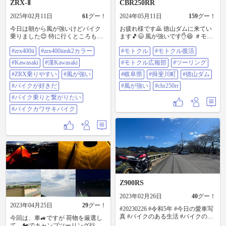
ZRX-Ⅱ
CBR250RR
2025年02月11日
61
グー！
2024年05月11日
159
グー！
今日は朝から風が強いけどバイク
お疲れ様です🙇 徳山ダムに来てい
乗りました😊 特に行くところもな
ます🎵😉 風が強いです✋😆 ＃モト
かったのでナップス埼玉とライコ
クル ＃モトクル復活 ＃モトクル広
#zrx400ii
#zrx400iimk2カラー
#モトクル
#モトクル復活
ランド埼玉に行ってみました〜 午
報部 ＃ツーリング ＃岐阜県 ＃揖斐
後はさらに風が強くなってきて橋
川町 ＃徳山ダム ＃風が強い ＃CBR
#Kawasaki
#漢Kawasaki
#モトクル広報部
#ツーリング
の上で信号待ちしてたら倒れそう
２５０RR
になっちゃいました😱 ZRX IIは納
#ZRX乗りやすい
#風が強い
#岐阜県
#揖斐川町
#徳山ダム
車してからそんなに乗ってないけ
#バイクが好きだ
#風が強い
#cbr250rr
ど、凄く凄ーく乗りやすいです😁
#zrx400ii #zrx400iimk2カラー
#バイク乗りと繋がりたい
#Kawasaki #漢Kawasaki #ZRX乗りや
#バイクカワサキバイク
すい #風が強い #バイクが好きだ #
バイク乗りと繋がりたい #バイクカ
ワサキバイク
Z900RS
2023年02月26日
40
グー！
2023年04月25日
29
グー！
#20230226 #令和5年 #今日の愛車写
真 #バイクのある生活 #バイクのあ
今回は、車🚙ですが 荷物を厳選し
る風景 #Z900RS #50thAnniversary #
て、🏍️でキャンプツーリング行け