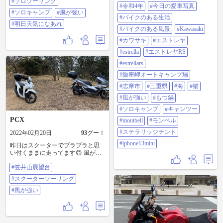
#ソロツーリング
出来ないのは残念、でもビールは
#estrella #エストレヤrs #estrellars #御
#令和4年
#今日の愛車写真
うまい😄 #ソロツーリング #ソロキ
座岬オートキャンプ場 #志摩市 #三
#ソロキャンプ
#風が強い
ャンプ #風が強い #明日天気になあ
重県 #海 #猫 #風が強い #もつ鍋 #ソ
#バイクのある生活
れ
#明日天気になあれ
ロキャンプ #キャンツー #montbell #
#バイクのある風景
#Kawasaki
モンベル #ステラリッジテント
#iphone13mini
#カワサキ
#エストレヤ
#estrella
#エストレヤRS
#estrellars
#御座岬オートキャンプ場
#志摩市
#三重県
#海
#猫
#風が強い
#もつ鍋
#ソロキャンプ
#キャンツー
PCX
#montbell
#モンベル
#ステラリッジテント
2022年02月20日
93
グー！
#iphone13mini
昨日はスクーターでブラブラと思
い付くままに走ってます😊 風が強
くて寒い💦 しかも時折雪が舞って
#笠井山展望台
ます😳 #笠井山展望台 #スクーター
ツーリング #風が強い
#スクーターツーリング
#風が強い