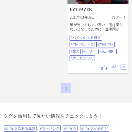
FZ1 FAZER
2021年03月06日
77
グー！
風が強い！ちょい寒い…雨は降ら
ないとなってたのに…途中雨が降
りだし山口県川棚でUターン… 地
#バイクのある風景
元の門司港レトロと門司港駅の前
にてパチリ！ お世話になっている
#門司港レトロ
#門司港駅
トリミングサロンさんから愛犬の
カレンダーを作ってくれました❤️
#愛犬
#チワワ
#風が強い
ありがたや〜 #バイクのある風景 #
#少し寒かった
門司港レトロ #門司港駅 #愛犬 #チ
ワワ #風が強い #少し寒かった
1
タグを活用して見たい情報をチェックしよう！
#バイクのある風景
#ツーリング
#バイク
#バイクが好きだ