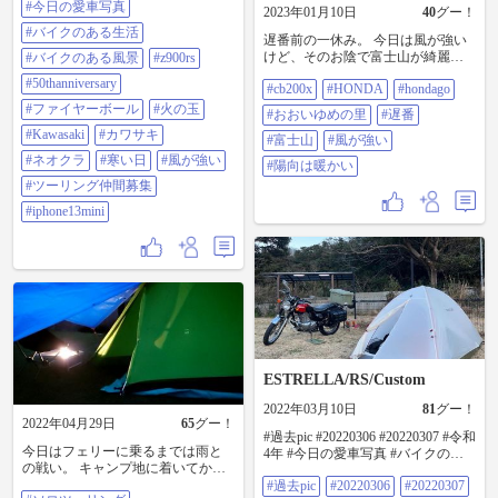
#今日の愛車写真
2023年01月10日
40
グー！
#寒い日 #風が強い #ツーリング仲
#バイクのある生活
間募集 #iphone13mini
遅番前の一休み。⁡ ⁡今日は風が強い
けど、そのお陰で富士山が綺麗に
#バイクのある風景
#z900rs
見えました😍⁡ ⁡⁡ ⁡⁡ #cb200x #honda
#50thanniversary
#cb200x
#HONDA
#hondago
#hondago #おおいゆめの里 #遅番 #
富士山 #風が強い #陽向は暖かい
#ファイヤーボール
#火の玉
#おおいゆめの里
#遅番
#Kawasaki
#カワサキ
#富士山
#風が強い
#ネオクラ
#寒い日
#風が強い
#陽向は暖かい
#ツーリング仲間募集
#iphone13mini
ESTRELLA/RS/Custom
2022年03月10日
81
グー！
2022年04月29日
65
グー！
#過去pic #20220306 #20220307 #令和
今日はフェリーに乗るまでは雨と
4年 #今日の愛車写真 #バイクのあ
の戦い。 キャンプ地に着いてから
る生活 #バイクのある風景
は風と戦っております。 焚き火が
#過去pic
#20220306
#20220307
#kawasaki #カワサキ #エストレヤ