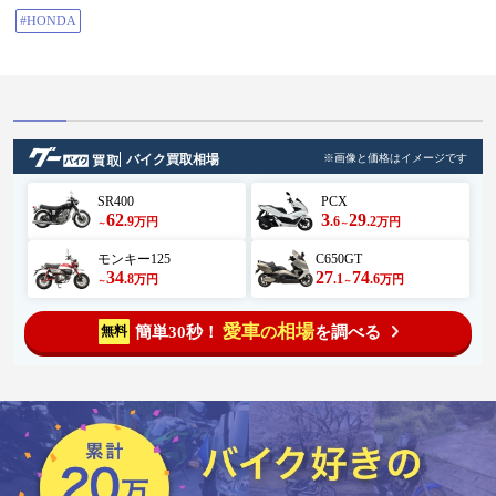
#HONDA
バイク買取相場
※画像と価格はイメージです
SR400
PCX
62
3
29
.9
.6
.2
万円
万円
～
～
モンキー125
C650GT
34
27
74
.8
.1
.6
万円
万円
～
～
愛車
相場
簡単30秒！
を調べる
無料
の