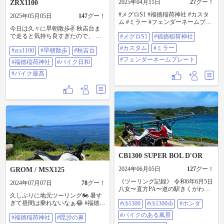
2025年04月11日
27
グー！
ZRX1100
#メグロS1 #福徳稲荷神社 #カスタ
2025年05月05日
147
グー！
ム #ミラー #フェンダーネームプレ
今日は久々に早朝散歩✌️ 秋吉台ま
ート
で走ると気持ち良すぎたので、 山
#メグロS1
#福徳稲荷神社
陰方面回って何となく福徳稲荷神
#カスタム
#ミラー
#zrx1100
#早朝散歩
#秋吉台
社へ⛩️ 相変わらずココの坂は急勾
配すぎて笑える🤣 DAX50の頃はロ
#フェンダーネームプレート
#福徳稲荷神社
#バイク日和
ーギアでもキツかったもんなw そ
んな急勾配を登るもんだから景色
#バイク最高
は最高！ 境内は写真撮影NGなので
お見せ出来ないのが残念ですが、
近くに来られた方は寄ってみる価
値有りです👍 おみくじ引いて、家
内安全を祈願して帰りました🙏 お
みくじは「小吉」笑 ほんとバイク
日和で幸せな時間でした☺️
#ZRX1100#早朝散歩#秋吉台#福徳
稲荷神社#バイク日和#バイク最高
CB1300 SUPER BOL D'OR
2024年06月05日
127
グー！
GROM / MSX125
《ツーリング記録》 令和6年6月5日
2024年07月07日
78
グー！
八女〜直方PA〜道の駅きくがわ〜
久しぶりに地元ツーリング🏍 暑す
角島大橋〜カドノウミ〜福徳稲荷
ぎて昼間は乗れないなぁ😂 #福徳稲
#cb1300
#cb1300sb
#ホンダ
神社〜ALLEY〜亀山八幡宮〜赤間
荷神社 #毘沙ノ鼻
神社〜彦島八幡宮〜壇之浦PA〜平
#バイクのある風景
#福徳稲荷神社
#毘沙の鼻
尾台カルスト〜TMARCHAL