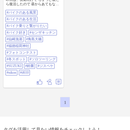
ら復活したので 昼からあてもなく
🛵 いつもほとんどナビは見ない
#バイクのある風景
で あの道はどこに繋がってるの
かな〜って🤔 考えながらひたすら
#バイクのある生活
真っ直ぐ走って行って ここに出て
くるんだ😁 って感じで ぶらぶらし
#バイク乗りと繋がりたい
てます😅 今回は国道3号〜国道2
#バイク好き
#センザキッチン
号〜国道316号で仙崎の道の駅でト
イレを借りて 帰りは国道191号を真
#仙崎漁港
#角島大橋
っ直ぐ帰ってきました🙂 走行
#福徳稲荷神社
240km 燃費41.7km/L 6.5時間 天気が
微妙☁️な平日はバイカーも少なか
#フォトコンテスト
ったです😐 #バイクのある風景 #バ
#冬スポット
#ソロツーリング
イクのある生活 #バイク乗りと繋が
りたい #バイク好き #センザキッチ
#SUZUKI
#鈴菌
#ジスペケ
ン #仙崎漁港 #角島大橋 #福徳稲荷
#nikon
#d610
神社 #フォトコンテスト #冬スポッ
ト #ソロツーリング #SUZUKI #鈴
菌 #ジスペケ #Nikon #d610
1
タグを活用して見たい情報をチェックしよう！