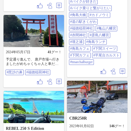
BURGER〜南関 #cb1300 #cb1300sb
#バイクが好きだ
#ホンダ #バイクのある風景 #バイ
#バイク乗りと繋がりたい
クが好きだ #バイク乗りと繋がりた
い #角島大橋 #カドノウミ #道の
#角島大橋
#カドノウミ
駅きくがわ #福徳稲荷神社 #亀山八
#道の駅きくがわ
幡宮 #赤間神社 #彦島八幡宮 #壇之
浦 #角島ランチ #角島カフェ #下関
#福徳稲荷神社
#亀山八幡宮
スイーツ #下関カフェ #平尾台カル
#赤間神社
#彦島八幡宮
スト #tmarchalburger
#壇之浦
#角島ランチ
#角島カフェ
#下関スイーツ
2024年05月17日
41
グー！
#下関カフェ
#平尾台カルスト
予定通り進んで、 唐戸市場へ行き
#tmarchalburger
ましたがめちゃくちゃ人と車だっ
たので、諦めて帰る事にしまし
#毘沙の鼻
#福徳稲荷神社
た。 楽しそうな雰囲気でしたが…
福徳稲荷神社は、絶景ですが、 撮
影禁止🈲とやたら貼ってたので中
は撮っていません。 5年前に来た時
は貼ってなかったよーな… 入り口
から駐車場まで、激坂とカーブな
ので要注意です！ 下関IC🛣️から帰
宅です… ゆっくり帰るのでいつか
着くでしょう…😅 夜間は通行止め
みたいです…💁 今回の旅、おしま
いです。 ありがとうございました
CBR250R
👋 って、 帰宅までまだまだ続きま
すが…😆 #毘沙の鼻 #福徳稲荷神社
2023年01月02日
146
グー！
REBEL 250 S Edition
と本州最西端