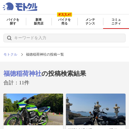
バイクを
新車
バイクを
メンテ
コミュ
探す
販売店
売る
ナンス
ニティ
モトクル
福徳稲荷神社の投稿一覧
福徳稲荷神社
の投稿検索結果
合計：11件