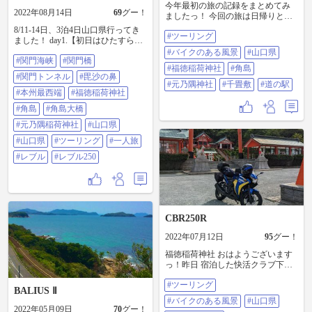
今年最初の旅の記録をまとめてみ
2022年08月14日
69
グー！
ましたっ！ 今回の旅は日帰りとい
うこともあり、やはりというか…
8/11-14日、3泊4日山口県行ってき
#ツーリング
あまり多く回ることはできません
ました！ day1.【初日はひたすら移
でしたが、今年最初の出だしの日
動!!】 ●下関で1泊、ホテルに向か
#バイクのある風景
#山口県
帰りツーリングとしては楽しい旅
#関門海峡
#関門橋
っている時に関門橋の下を通過し
になったと思いますっ！(⁠^⁠^⁠)b 今年
#福徳稲荷神社
#角島
たのでﾊﾟｼｬﾘ。(悪天候) ●夜はホテ
#関門トンネル
#毘沙の鼻
一年、良い年になれるよう願いな
ル近くの居酒屋でふぐ料理を堪
#元乃隅神社
#千畳敷
#道の駅
がら旅を続けていきたいと思いま
能。 めちゃうまでした。 day2.【さ
#本州最西端
#福徳稲荷神社
すので、本年もどうかよろしくお
あ、2日目からが本番!!】 ●朝イ
#角島
#角島大橋
願いします。 #ツーリング #バイク
チ、関門人道トンネルを通り一瞬
のある風景 #山口県 #福徳稲荷神社
だけ福岡県に上陸。 ●そしてそして
#元乃隅稲荷神社
#山口県
#角島 #元乃隅神社 #千畳敷 #道の駅
朝ごはんは唐戸市場で寿司ざんま
#山口県
#ツーリング
#一人旅
い、ネタがデカくてうまうまでし
た。 ●お寿司で元気を付けてそのま
#レブル
#レブル250
ま本州最西端の地である毘沙ノ鼻
に行きました。 いずれは東西南北
制覇したいなぁ〜💭 ●お次は福徳稲
荷神社、すごく綺麗な神社でし
た。これで天気さえよければ... ●次
にみんな大好き角島です。 とにか
CBR250R
く綺麗の一言につきます!! 角島に着
2022年07月12日
95
グー！
いた時に晴れたり曇ったりしてい
たのですが晴れた時の海の輝きが
福徳稲荷神社 おはようございます
すごかったです。 また行きたいな
っ！昨日 宿泊した快活クラブ下関
ー。 ●そして2日目最後の場所は元
綾羅木店を出発して、まず最初に
乃隅稲荷神社です。 夕方の4時前く
#ツーリング
此処『福徳稲荷神社』に立ち寄っ
BALIUS Ⅱ
らいに行きましたが、めちゃくち
ています。 これから、ゆっくり山
#バイクのある風景
#山口県
ゃ渋滞しててヘロヘロになりなが
口県内を回ってみたいと思います
2022年05月09日
70
グー！