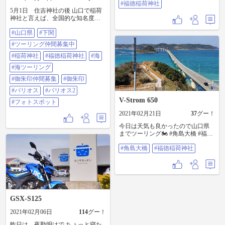
ら回りました。渋滞並ぶだけの価
っ！ #ツーリング #バイクのある風
#福徳稲荷神社
値はありました。 続く... ーーーー
5月1日 住吉神社の後 山口で稲荷
景 #山口県 #福徳稲荷神社
ーーーーーーーーーーーーーーー
神社と言えば、全国的な知名度だ
ーー day3.とday4.は分けて投稿しよ
と長門の元隅稲荷でしょう しか
うと思います。 ーーーーーーーー
#山口県
#下関
し、ここ福徳稲荷神社の景色も引
ーーーーーーーーーーーーー #関門
けを取らない（この後元隅稲荷も
#ツーリング仲間募集中
海峡#関門橋#関門トンネル#毘沙ノ
行く） やっぱりこっちの海の色は
鼻#本州最西端#福徳稲荷神社#角島
いいね〜 カメラの性能悪いので彩
#稲荷神社
#福徳稲荷神社
#海
#角島大橋#元乃隅稲荷神社#山口県
度上げてますが、ほぼ肉眼でもこ
#海ツーリング
#山口県#ツーリング#一人旅#レブ
の色 ここにも1000本鳥居あって、
ル#レブル250
奥には奥の院と絶景（写真1、8、
#御朱印仲間募集
#御朱印
9） 山口の海沿い走る際は立ち寄り
#バリオス
#バリオス2
おすすめ もちろん御朱印も頂きま
V-Strom 650
した（写真枚数制限で上げれず） #
#フォトスポット
山口県 #下関 #ツーリング仲間募集
2021年02月21日
37
グー！
中 #稲荷神社 #福徳稲荷神社 #海 #
海ツーリング #御朱印仲間募集 #御
今日は天気も良かったので山口県
朱印 #バリオス #バリオス2 #フォト
までツーリング🏍️ #角島大橋 #福徳
スポット
稲荷神社
#角島大橋
#福徳稲荷神社
GSX-S125
2021年02月06日
114
グー！
昨日は、夜勤明けで ちょっと寝た