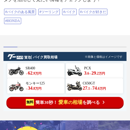
#バイクのある風景
#ツーリング
#バイク
#バイクが好きだ
#HONDA
バイク買取相場
※画像と価格はイメージです
SR400
PCX
62
3
29
.9
.6
.2
万円
万円
～
～
モンキー125
C650GT
34
27
74
.8
.1
.6
万円
万円
～
～
愛車
相場
簡単30秒！
を調べる
無料
の