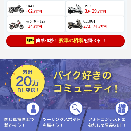
SR400
PCX
62
3
29
.9
.6
.2
万円
万円
～
～
モンキー125
C650GT
34
27
74
.8
.1
.6
万円
万円
～
～
愛車
相場
簡単30秒！
を調べる
無料
の