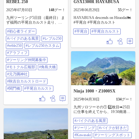
REBEL 250
GSX1300R HAYABUSA
2025年07月03日
148
グー！
2025年06月29日
55
グー！
九州ツーリング5日目（最終日） ま
HAYABUSA descends on Hiraodai🏍
ず福岡の平尾台カルスト走り、関
#平尾台 #平尾台カルスト
門トンネルを通り山口に向かう💨
#初心者ライダー
#平尾台
#平尾台カルスト
角島大橋〜元乃隅神社〜秋吉台カ
ルストを周りました🏍️ 山口も魅力
#バイクのある風景
#レブル250
的な場所ありますねー！ 関門橋は
門司の出入口通行止めで通れませ
#reble250
#レブル250カスタム
んでした⤵︎ 今晩の東京九州フェリー
#アラフィフ
で横須賀に向かいます🛳️ #初心者ラ
イダー #バイクのある風景 #レブル
#ツーリング仲間募集中
250 #reble250 #レブル250カスタム #
#モトクル広報部
#角島大橋
アラフィフ #ツーリング仲間募集中
#モトクル広報部 #角島大橋 #元乃
#元乃隅神社
隅神社 #秋吉台カルストロード #関
#秋吉台カルストロード
門橋 #平尾台カルスト
#関門橋
#平尾台カルスト
Ninja 1000・Z1000SX
2025年04月30日
134
グー！
九州ソロツーその① 2️⃣枚目➡︎25日
に仕事を終えてから、19:50南港発
フェリーに乗って九州ツーリング
#バイクのある風景
に出撃しました💨 ここ暫くバイク
時間を自由に取れていなかったの
#ツーリング
#バイクが好きだ
で、高まるテンションをアルコー
ルで整えながらの船旅です🍺 待
#Kawasaki
#ツーリングスポット