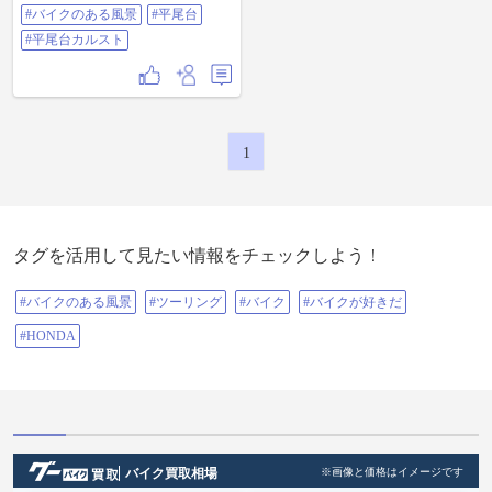
自然の美しさを表していて、心が
#バイクのある風景
#平尾台
洗われるような気持ちになりまし
た。 10月になっても まだ若干、温
#平尾台カルスト
かい…というより暑い感じです
が、自然を満喫しながら旅を楽し
みます。 #ツーリング #バイクのあ
る風景 #平尾台 #平尾台カルスト
1
タグを活用して見たい情報をチェックしよう！
#バイクのある風景
#ツーリング
#バイク
#バイクが好きだ
#HONDA
バイク買取相場
※画像と価格はイメージです