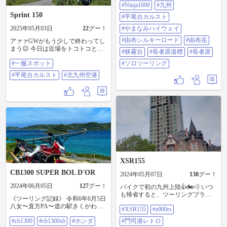
っててくれキュ〜ス〜💤 3️⃣〜4️⃣枚
#Ninja1000
#九州
目➡︎新門司港8:30着 先ず最初に訪れ
Sprint 150
たのは【平尾台カルスト】 四国カ
#平尾台カルスト
ルストにはエッチラホイと時間を
2025年05月03日
22
グー！
#やまなみハイウェイ
掛けて訪問しましたが、この平尾
台カルストは新門司港から約40分
#由布シルキーロード
#由布岳
アァァGWがもう少しで終わってし
程度で到着・・期待が高まるじゃ
まう😑 今日は近場をトコトコと🛵
#狭霧台
#長者原道標
#長者原
あないですか！ 5️⃣〜7️⃣枚目➡︎別府
一服スポットは平尾台カルストの
まで南下して、憧れの【やまなみ
#一服スポット
#ソロツーリング
車やバイクで行ける１番上の展望
ハイウェイ】に突入開始✊ 途中で少
台/公園と北九州空港の連絡橋かな
#平尾台カルスト
#北九州空港
しだけ【由布シルキーロード】に
👍 見通し良く綺麗でのんびりして
外れて、由布岳南山麓自然パーク
る場所なので気分転換にGOOD😊
周辺のクネクネ道を見下ろし、由
勿論携帯灰皿持参です🚬 平尾台カ
布岳を見上げたら再びやまなみハ
ルストは皆さん知らずに１番下の
イウェイへ・・ 8️⃣枚目➡︎ 狭霧台で
駐車場で折り返される方が多く
はキャンピングカーの年配ご夫婦
て、今日も遠方の名古屋・湘南ナ
と談笑（ああいう旅も良きです
ンバーの方等を御案内〜 案内板無
ね） 9️⃣枚目➡︎皆さんの投稿を見
いんだもんな。 ナビできっちり平
て、いつか訪れたいと思っていた
尾台カルストを設定するべし！ す
【長者原道標】のある景色で撮影
ると少し幸せになれます。 どうせ
📸 スコーンとした気持ち良さに小
なら綺麗な景色見て帰ってもらい
さいガッツポーズ 笑 🔟枚目➡︎目
XSR155
たい✨ まぁ自分関西人だけど😁 #一
的地は沢山あるけど疲れたら（尻
服スポット #平尾台カルスト #北九
CB1300 SUPER BOL D'OR
2024年05月07日
138
グー！
が痛くなったら）気ままに休憩す
州空港
るのもソロツーの良い所。 バイク
2024年06月05日
127
グー！
バイクで初の九州上陸👍🏍️💨 いつ
では初めて走る九州です 自己満と
も帰省すると、ツーリングプラン
《ツーリング記録》 令和6年6月5日
旅記録で投稿が続くと思います
組んで付き合ってくれる友人と九
八女〜直方PA〜道の駅きくがわ〜
（これも自己ペースで）ご容赦下
#XSR155
#z900rs
州〜四国2泊3日ツーへ😀 初日 竹
角島大橋〜カドノウミ〜福徳稲荷
さい🤲 #バイクのある風景 #ツーリ
原市→門司港レトロ→平尾台カル
#cb1300
#cb1300sb
#ホンダ
#門司港レトロ
神社〜ALLEY〜亀山八幡宮〜赤間
ング #バイクが好きだ #Kawasaki #
スト→別府泊 距離 392キロ 時