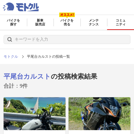
バイクを
新車
バイクを
メンテ
コミュ
探す
販売店
売る
ナンス
ニティ
モトクル
平尾台カルストの投稿一覧
平尾台カルスト
の投稿検索結果
合計：9件