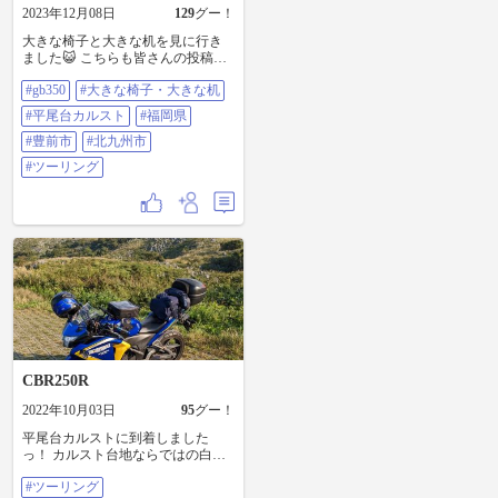
2023年12月08日
129
グー！
大きな椅子と大きな机を見に行き
ました😺 こちらも皆さんの投稿を
見て行ってみたかった所です！ 先
#gb350
#大きな椅子・大きな机
月伐株山に行く前にも行ったので
すがその時は曇ってました…☁️😂
#平尾台カルスト
#福岡県
でも今日はいい天気☀️✌️ そしてや
っぱりデカい😲 その後平尾台にも
#豊前市
#北九州市
行きました😺 雲のない日にのんび
#ツーリング
り走る山道は最高✨ 最後は平尾台
をぬけたところで見えたお山です
すごく三角に見えたもので😯つい
📸 本日で3泊4日の九州ツーリング
は終了です 当初は長崎のみ2泊の予
定だったけど阿蘇山に行けたので3
泊に変更して良かった😃 これでま
た来年も頑張れそう👍 #GB350 #大
きな椅子・大きな机 #平尾台カルス
ト #福岡県 #豊前市 #北九州市 #ツ
ーリング 前日宿泊地:大分県中津市
CBR250R
2022年10月03日
95
グー！
平尾台カルストに到着しました
っ！ カルスト台地ならではの白い
岩場と、暦の上では10月の秋頃に
#ツーリング
も関わらず、緑に覆われた山々が