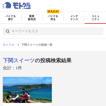
バイクを
新車
バイクを
メンテ
コミュ
探す
販売店
売る
ナンス
ニティ
モトクル
下関スイーツの投稿一覧
下関スイーツ
の投稿検索結果
合計：1件