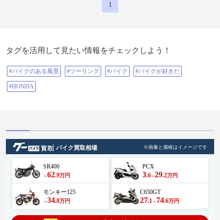
1
タグを活用して見たい情報をチェックしよう！
#バイクのある風景
#ツーリング
#バイク
#バイクが好きだ
#HONDA
バイク買取相場
※画像と価格はイメージです
SR400
PCX
62
3
29
.9
.6
.2
万円
万円
～
～
モンキー125
C650GT
34
27
74
.8
.1
.6
万円
万円
～
～