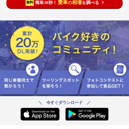
愛車
相場
簡単30秒！
を調べる
無料
の
＼ 今すぐダウンロード ／