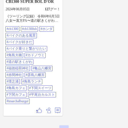
CB1300 SUPER BOL D'OR
2024年06月05日
127
グー！
《ツーリング記録》 令和6年6月5日
八女〜直方PA〜道の駅きくがわ〜
角島大橋〜カドノウミ〜福徳稲荷
#cb1300
#cb1300sb
#ホンダ
神社〜ALLEY〜亀山八幡宮〜赤間
神社〜彦島八幡宮〜壇之浦PA〜平
#バイクのある風景
尾台カルスト〜TMARCHAL
BURGER〜南関 #cb1300 #cb1300sb
#バイクが好きだ
#ホンダ #バイクのある風景 #バイ
#バイク乗りと繋がりたい
クが好きだ #バイク乗りと繋がりた
い #角島大橋 #カドノウミ #道の
#角島大橋
#カドノウミ
駅きくがわ #福徳稲荷神社 #亀山八
#道の駅きくがわ
幡宮 #赤間神社 #彦島八幡宮 #壇之
浦 #角島ランチ #角島カフェ #下関
#福徳稲荷神社
#亀山八幡宮
スイーツ #下関カフェ #平尾台カル
#赤間神社
#彦島八幡宮
スト #tmarchalburger
#壇之浦
#角島ランチ
#角島カフェ
#下関スイーツ
#下関カフェ
#平尾台カルスト
#tmarchalburger