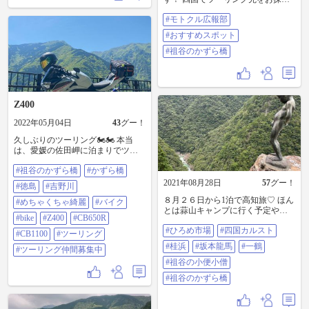
の方々、徳島県にある橋「祖谷の
#モトクル広報部
かずら橋」はいかがでしょう
か〜？💁‍♀️ 日本三奇橋のひとつと言
#おすすめスポット
われているかずら橋は重さ約5トン
のシラクチカズラで作られていま
#祖谷のかずら橋
す❕ 足元は結構幅が開いておりドキ
ドキ感を楽しめます😍✨ 一年中ど
の季節に行っても絶景で今の時期
は橋を囲む新緑が美しいです🍃 か
ずら橋の真下に流れる祖谷川は祖
Z400
谷渓流へと続いています✨✨ 毎日
2022年05月04日
43
グー！
19:00~21:30の間はライトアップさ
れているの夜に行くのもいいです
久しぶりのツーリング🏍🏍 本当
ね🙌❕ 投稿時には「 #モトクル広報
は、愛媛の佐田岬に泊まりでツー
部 」タグをぜひぜひお使いくださ
リング行きたかったけど、、宿が
い〜🙇‍♀️ また、カスタム・メンテ🛠
#祖谷のかずら橋
#かずら橋
何処も空いてなく日帰りで、祖谷
の投稿も楽しみにしていますの
のかずら橋に☺️‼️ ちょうどいい峠道
2021年08月28日
57
グー！
で、どんどん投稿よろしくお願い
#徳島
#吉野川
で楽しいツーリングでした😁 祖谷
します〜👍 ※画像は@60571 さん、
８月２６日から1泊で高知旅♡ ほん
そばも食べて満足満足😊 ☆ #祖谷
#めちゃくちゃ綺麗
#バイク
@60571 さん、@2311 さん の過去
とは蒜山キャンプに行く予定やっ
のかずら橋#かずら橋#徳島 #吉野川
投稿画像を掲載させていただいて
#bike
#Z400
#CB650R
たけど お天気が悪そうやったから
#めちゃくちゃ綺麗 #バイク#bike
おります🙇‍♀️ #おすすめスポット #祖
#ひろめ市場
#四国カルスト
高知旅に変更(*´∇｀*) 香川でおうど
#z400#cb650r#cb1100 #ツーリング#
#CB1100
#ツーリング
谷のかずら橋
ん２軒ハシゴして 祖谷の小便小僧
ツーリング仲間募集中
#桂浜
#坂本龍馬
#一鶴
#ツーリング仲間募集中
見て 夜はひろめ市場に。。。 ２日
目は桂浜行って 四国カルストへ。
#祖谷の小便小僧
四国カルストが壮大すぎて なんと
#祖谷のかずら橋
も言えない感情に(*´-`) 今回は車で
行ったけど 次は絶対バイクでくる
からねって 牛と約束しまし