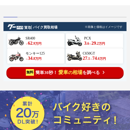
バイク買取相場
※画像と価格はイメージです
SR400
PCX
62
3
29
.9
.6
.2
万円
万円
～
～
モンキー125
C650GT
34
27
74
.8
.1
.6
万円
万円
～
～
愛車
相場
簡単30秒！
を調べる
無料
の