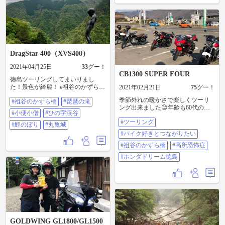
た！！！笑 帰りに香川の一鶴ご馳
走してもらって 帰宅しました
(๑˃̵ᴗ˂̵) 自分の知らない世界があり
すぎて 感情に着いていけず なんだ
か切なくなった。 これからもっと
自分の知らない土地や場所に行き
たいなって 思いました！！ #ひろ
DragStar 400（XVS400）
め市場 #四国カルスト #桂浜 #坂本
龍馬 #一鶴 #祖谷の小便小僧 #祖谷
2021年04月25日
33
グー！
のかずら橋
CB1300 SUPER FOUR
徳島ツーリングしてまいりまし
た！景色が綺麗！ #祖谷のかずら橋
2021年02月21日
75
グー！
#琵琶の滝 #小便小僧 #ひの字渓谷 #
季節外れの暖かさで楽しくツーリ
#祖谷のかずら橋
#琵琶の滝
鯉のぼり #丸亀城
ング出来ました😊年齢も60代のベ
#小便小僧
#ひの字渓谷
テランから20歳の女子までバラエ
#ツーリング
ティに富んで最高でした。かずら
#鯉のぼり
#丸亀城
橋は架け替え中で渡れませんでし
#バイク好きとつながりたい
たがみんなで走れた事が一番で
す。もっと暖かくなって欲しいで
#祖谷のかずら橋
#高所恐怖症
すね😊 #ツーリング #バイク好きと
#ホンダドリーム徳島
つながりたい #祖谷のかずら橋 #高
所恐怖症 #ホンダドリーム徳島
GOLDWING GL1800/GL1500