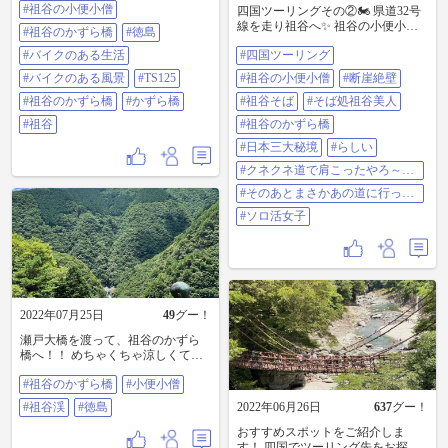
#祖谷の小便小僧
だけで渡るのは なんだかなぁ…で
四国ツーリングその②🏍 県道32号
した…。 #徳島 #バイクのある生活
線を走り祖谷へ✨ 祖谷の小便小僧
#祖谷のかずら橋
#徳島
#バイクのある風景 #TS125 #祖谷の
👦みなさんすごい所から写真撮っ
#バイクのある生活
かずら橋 #かずら橋 #祖谷
#四国ツーリング
ているな～と思っていましたがこ
ういう仕組み？だったんですね😳
#バイクのある風景
#TS125
#祖谷の小便小僧
#断崖絶壁
しかも結構小便小僧昔からいるん
#祖谷のかずら橋
#かずら橋
だ😳 半田そうめん食いっぱぐれて
#祖谷そば
#そば処祖谷美人
お腹も空いてきたのでそば処祖谷
#祖谷
#祖谷のかずら橋
美人で祖谷そばを～✨地元大歩危産
のお揚げが乗ったぼけあげそば✨め
#日本三大秘境
#らしい
っちゃ大きなお揚げでジューシー✨
#クネクネ道で肩こったやろ～と
甘辛く煮てあります✨お蕎麦1杯だ
お声がけ頂きましたが
けですごくお腹いっぱいになりま
#そのあとまさかあの道に行って
した🥺✨ からの～祖谷のかずら橋
いるとは思うまい
#ソロ活女子
😳 三年毎に架け替えられるみたい
ですがさすがに怖あああ😂😂😂ス
マホと🏍鍵落としたらどうしよう
とドキドキ💓通行料金550円PayPay
で支払えます📱怖い思いしてお金
取られて笑何やってるんでしょ
う？😂🤣😂 #四国ツーリング #祖谷
2022年07月25日
49
グー！
の小便小僧 #断崖絶壁 #祖谷そば #
瀬戸大橋を渡って、祖谷のかずら
そば処祖谷美人 #祖谷のかずら橋 #
橋へ！！ めちゃくちゃ涼しくて最
日本三大秘境 #らしい #クネクネ道
高なツーリングになりました^^ ち
で肩こったやろ～とお声がけ頂き
#祖谷のかずら橋
#小便小僧
ゃんと小便小僧にも会ってきまし
ましたが #そのあとまさかあの道に
た！ マイナスイオンたっぷりの1日
行っているとは思うまい #ソロ活女
#祖谷渓
#徳島
2022年06月26日
637
グー！
でした^^ #祖谷のかずら橋 #小便小
子
僧 #祖谷渓 #徳島
おすすめスポットをご紹介しま
す！ 四国でツーリング先をお探し