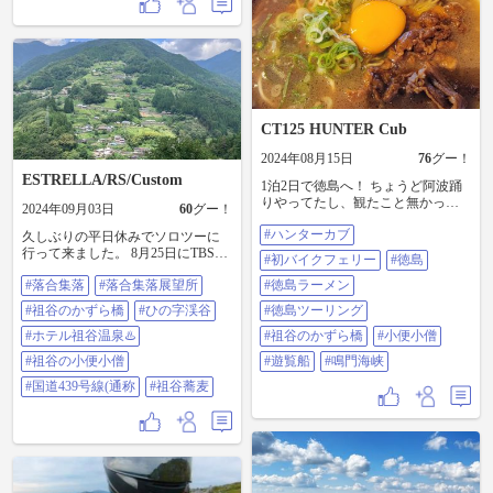
落展望台まで🏍途中にかかしの里
り、結構スリリング 渡って良し、
🉐【アウトレットセール】ウェア
🉐【アウトレットセール】ウェア
で溶け込んだ…@115979 さんの真
遠目に見て良し 充実の観光名所で
とパーツ50〜70%OFFあり！ ◆👨‍🔧
とパーツ50〜70%OFFあり！ ◆👨‍🔧
似😁 無事❗祖谷のかずら橋に到着😁
はないか? 少し離れた場所にある琵
【メカニック募集中】 ハーレーデ
【メカニック募集中】 ハーレーデ
雨☔覚悟で行ったけど、曇天の祖谷
琶の滝も要チェック #祖谷のかずら
ィーラーメカニックのノウハウを
ィーラーメカニックのノウハウを
渓もなかなか良かった😁 #R438
橋 #琵琶の滝
教えます。 🚨安全安心のために車
教えます。 🚨安全安心のために車
#R439 #見ノ越峠 #かかしの里 #落合
検/点検/修理/カスタムのご用命は分
検/点検/修理/カスタムのご用命は分
集落展望台 #祖谷のかずら橋
解整備も行える認証工場の当店へ
解整備も行える認証工場の当店へ
🛠️ 🚨徳島県でただ1人のHD正規デ
🛠️ 🚨徳島県でただ1人のHD正規デ
CT125 HUNTER Cub
ィーラーメカニック最高峰マスタ
ィーラーメカニック最高峰マスタ
ー取得者在籍店なので安心してお
ー取得者在籍店なので安心してお
2024年08月15日
76
グー！
任せください👨‍🔧 🚨新車保証適用
任せください👨‍🔧 🚨新車保証適用
ESTRELLA/RS/Custom
のためにも正規ディーラーの当店
のためにも正規ディーラーの当店
1泊2日で徳島へ！ ちょうど阿波踊
で車検点検お受けください🧰 🚨中
で車検点検お受けください🧰 🚨中
りやってたし、観たこと無かった
2024年09月03日
60
グー！
古車購入も正規ディーラーが安心
古車購入も正規ディーラーが安心
から思いつきで急遽行く事に。 多
です🫡 #ハーレーダビッドソン徳島
です🫡 #ハーレーダビッドソン徳島
#ハンターカブ
分南海トラフビビってる人多いん
久しぶりの平日休みでソロツーに
#カスタム承ります #車検は正規デ
#カスタム承ります #車検は正規デ
かして、お盆でもホテル空いてた
行って来ました。 8月25日にTBS系
#初バイクフェリー
#徳島
ィーラーが安心 #メカニック募集中
ィーラーが安心 #メカニック募集中
(笑) ハンターカブで嫁とタンデムで
で放送された、林修の初耳学に、
#ハーレーダビッドソン #ハーレー
#ハーレーダビッドソン #ハーレー
#落合集落
#落合集落展望所
行ったんですけどお尻が200個位に
#徳島ラーメン
米津玄師が登場。 幼少期は祖父の
#徳島ハーレー #ハーレー徳島
#徳島ハーレー #ハーレー徳島
割れたんちゃうか？って思うほど
家に行くのが楽しみで仕方なかっ
#祖谷のかずら橋
#ひの字渓谷
#徳島ツーリング
#harley #harleydavidson
#harley #harleydavidson
痛かった(泣) ハンターカブでロング
たとコメント。 名曲である
#harleydavidson徳島 #hdtokushima
#harleydavidson徳島 #hdtokushima
ツーリングしてる人尊敬します。
LEMOM は祖父の逝去から生まれ
#ホテル祖谷温泉♨️
#祖谷のかずら橋
#小便小僧
#hd_tokushima #ハーレーのある生活
#hd_tokushima #ハーレーのある生活
大阪から和歌山のフェリー乗り場
たともコメント。 テレビ画面に映
#祖谷の小便小僧
#遊覧船
#鳴門海峡
#ハーレーでストレス発散 #オート
#ハーレーでストレス発散 #オート
まで約2時間。 徳島着いて祖谷のか
し出された祖父の家が有るらしき
バイ #バイク #ツーリング #徳島 #
バイ #バイク #ツーリング #徳島 #
ずら橋まで2時間半。 祖谷周辺観光
徳島県の原風景は、徳島県三好市
#国道439号線(通称
#祖谷蕎麦
四国 #カスタム #mjバイク #グーバ
四国 #カスタム #mjバイク #グーバ
してホテルまで2時間半。 距離見る
東祖谷山村落合の落合集落でし
イク
イク
ん忘れてたけど、ホンマしんどか
た。 間違い(引用)とは思ったが、急
ったー！ また1人やったらもうちょ
に行ってみたくなり今日のソロツ
いマシなんやろけど嫁後ろに乗せ
ーとなりました。 #落合集落 #落合
てるからも一つしんどかった(笑) ホ
集落展望所 #祖谷のかずら橋 #ひの
ンマは四国カルストとか行きたか
字渓谷 #ホテル祖谷温泉♨️ #祖谷の