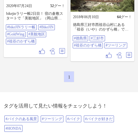
2020年07月24日
52
グー！
bikejinラリー帳2日目！ 宿の倉敷ス
2018年06月10日
64
グー！
タートで「美観地区」（岡山県）
「祖谷のかずら橋」（徳島県）を
徳島県三好市西祖谷山村にある
#bikeJINラリー帳
#BikeJIN
周りました！朝のうちは曇天でし
「祖谷（いや）のかずら橋」です
たが、予報通りの豪雨に見舞われ
😄 重さ約5トンにもなるシラクチカ
#GoldWing
#美観地区
ました！(＞＜) 「祖谷のかずら橋」
#徳島県
#三好市
ズラで作られており、3年毎に架け
でルート変更し淡路島経由で三ノ
#祖谷のかずら橋
替えが行なわれているそうです。
#祖谷のかずら橋
#ツーリング
宮のホテルへ直行です！ 淡路島大
現在は周辺が整備されており、大
橋も強風でヘビー級なゴールドウ
型バスや車、バイクでも訪れるこ
イングもヨタヨタ… ちゃっちゃと
とのできるスポットになっていま
チェックインして服とヘルメット
す。その昔は断崖を通らなければ
内装まで全てお洗濯！ さて明日も
辿り着けない「秘境」だったよう
荒天予報なので安全に帰路につき
です。 一歩踏み出すたびに軋んで
ましょう！ #bikeJINラリー帳
ユラユラと揺れる橋はスリル満点
1
#BikeJIN #goldwing #美観地区 #祖谷
です😅💦 画像は以前に訪れた時の
のかずら橋
ものです。 #徳島県 #三好市 #祖谷
のかずら橋 #ツーリング
タグを活用して見たい情報をチェックしよう！
#バイクのある風景
#ツーリング
#バイク
#バイクが好きだ
#HONDA