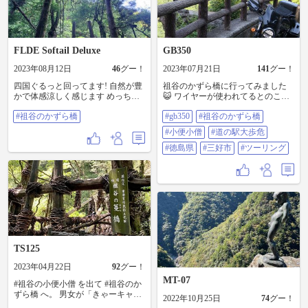
FLDE Softail Deluxe
GB350
2023年08月12日
46
グー！
2023年07月21日
141
グー！
四国ぐるっと回ってます! 自然が豊
祖谷のかずら橋に行ってみました
かで体感涼しく感じます めっちゃ
😺 ワイヤーが使われてるとのこと
たのしー! #祖谷のかずら橋
ですが結構ビビりながら渡りまし
#祖谷のかずら橋
#gb350
#祖谷のかずら橋
た🤣✌️ そして天気は晴れ！☀️ スバ
ラシイ!!🤩🤩🤩 1枚目はみんな大好
#小便小僧
#道の駅大歩危
き祖谷渓の小便小僧さんと無理矢
理撮った2ショットです😸(何か今日
#徳島県
#三好市
#ツーリング
は写真が全体的に白い❔) 最後は道
の駅大歩危から見た吉野川です😄
奥を走る電車がステキでした！😳
今日で3泊4日の四国ツーリングは
終了です 晴れたら晴れたで超暑か
ったですが🥵去年と合わせてほぼ1
周回れたので楽しかった！！😆😆
😆👍 #GB350 #祖谷のかずら橋 #小
便小僧 #道の駅大歩危 #徳島県 #三
TS125
好市 #ツーリング 前日宿泊地:徳島
県徳島市
2023年04月22日
92
グー！
MT-07
#祖谷の小便小僧 を出て #祖谷のか
ずら橋 へ。 男女が「きゃーキャ
2022年10月25日
74
グー！
ー」言って楽しそうな中、 ヤロー