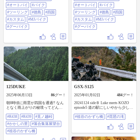
真が載ってます）
真が載ってます）
https://harleydavidson-
#オートバイ
#バイク
https://harleydavidson-
#オートバイ
#バイク
tokushima.com/photogallery #HOG #徳
tokushima.com/photogallery #HOG #徳
#ツーリング
#徳島
#四国
#ツーリング
#徳島
#四国
島チャプター #チャプターツーリン
島チャプター #チャプターツーリン
グ #祖谷のかずら橋 #かずら橋 #ハ
グ #祖谷のかずら橋 #かずら橋 #ハ
#カスタム
#MJバイク
#カスタム
#MJバイク
ーレーで遊ぼう #ハーレーで楽しも
ーレーで遊ぼう #ハーレーで楽しも
#グーバイク
#グーバイク
う 📣📣📣📣📣📣📣📣📣📣📣📣 💥終
う 📣📣📣📣📣📣📣📣📣📣📣📣 💥終
了間近！お急ぎください💥 ◆🉐
了間近！お急ぎください💥 ◆🉐
【2024年モデル新車成約特典】 衝
【2024年モデル新車成約特典】 衝
撃の最大55万円サポート‼️（6/29ま
撃の最大55万円サポート‼️（6/29ま
で） ◆新車＆中古車🉐在庫情報
で） ◆新車＆中古車🉐在庫情報
https://harleydavidson-
https://harleydavidson-
tokushima.com/stock ◆グーバイク中
tokushima.com/stock ◆グーバイク中
古車情報
古車情報
https://www.goobike.com/shop/client_8
https://www.goobike.com/shop/client_8
300277/zaiko.html ◆【各SNSフォロ
300277/zaiko.html ◆【各SNSフォロ
ーよろしくお願いします🙇‍♂️↓】
ーよろしくお願いします🙇‍♂️↓】
🆕(Instagram)
🆕(Instagram)
instagram.com/hd_tokushima ※新アカ
instagram.com/hd_tokushima ※新アカ
125DUKE
GSX-S125
ウント (YouTube)
ウント (YouTube)
youtube.com/@hdtokushima (TikTok)
youtube.com/@hdtokushima (TikTok)
2025年06月13日
86
グー！
2025年01月02日
484
グー！
tiktok.com/@hdtokushima (X)
tiktok.com/@hdtokushima (X)
朝8時頃に雨雲が四国を通過‼️ なん
20241124 sideＢ Luke meets KOZO
x.com/hdtokushima (Facebook) ハーレ
x.com/hdtokushima (Facebook) ハーレ
となく雨上がりの秘境ってどんな
episode5 道の駅にしいやから少し走
ーダビッドソン徳島 (threads)
ーダビッドソン徳島 (threads)
感じだろう❓R438 で祖谷のかずら
ると 祖谷のかずら橋 に出る。 写真
threads.net/@hd_tokushima (Blog)
threads.net/@hd_tokushima (Blog)
#R438
#R439
#見ノ越峠
#祖谷のかずら橋
#琵琶の滝
橋まで行ってみることに… 川井峠
では橋しかないような感じだが、
ameblo.jp/hd-tokushima (HD徳島Web)
ameblo.jp/hd-tokushima (HD徳島Web)
までは山間部によくある霧💦まだ
大きな駐車場やお土産物店があり
harleydavidson-tokushima.com ◆🆕パ
harleydavidson-tokushima.com ◆🆕パ
#かかしの里
#落合集落展望台
視界良好❗ 見ノ越峠辺りはもう真っ
どこが三大秘境やねん？ といいた
スポートtoフリーダム免許サポー
スポートtoフリーダム免許サポー
白けどトンネル抜けたら霧が晴れ
#祖谷のかずら橋
くなるが、貴重な観光資源 橋の通
ト！（12/27まで） 全モデル10万円
ト！（12/27まで） 全モデル10万円
てた(笑) 単独のR439 を下り落合集
行料は500円 4枚めの写真のとお
（Xモデルは5万円）サポート！ ◆
（Xモデルは5万円）サポート！ ◆