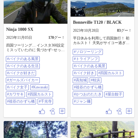
ったんですけど、流石に無理。 夜
小便小僧 #国道439号線(通称 与作)
は阿波踊り観に行ったんやけど、
#祖谷蕎麦
凄い迫力！ 正直盆踊り的な感じで
ゆったり踊ってるんやろなーって
思ってたんやけど全然違う！ 激し
Bonneville T120 / BLACK
い踊りや色々なチームで踊りも全
Ninja 1000 SX
然違う。 正直観に来てホンマ良か
2023年10月28日
83
グー！
った！ また観に行きたくなりまし
2023年11月05日
170
グー！
平日休みを利用して四国旅行！ 初
た。 2日目は鳴門海峡大橋行って時
カルスト！ 天気がサイコー過ぎて
間的にナルト(渦潮)は観れなかった
四国ツーリング… インスタ360設定
写真補正いらん（笑）！ おひとり
けと海眺めれて良かった。 徳島ラ
ミスっていたのに 気づかず~せっか
#ソロツーリング
様グルメも楽しめたし、また行き
ーメン食べて終了！ 13時20分のフ
くのUFOライン、カルストがぁ〜
たい！ #ソロツーリング #トライア
ェリー逃したら次は16時なので昼
#バイクのある風景
#トライアンフ
…😩 かずら橋はわりと余裕で渡っ
ンフ #バイクのある風景 #バイク好
で帰りました。 夏のツーリングっ
たよ😃 千光寺で出逢ったさくら猫
#バイクのある生活
き #四国カルスト #高知城 #桂浜 #
#バイクのある風景
てホンマ暑いし大変！ 皆さん尊敬
のニャン めっちゃ可愛い #バイク
祖谷のかずら橋 #かつおのたたき #
します！ #ハンターカブ #初バイク
のある風景 #バイクのある生活 #バ
#バイクが好きだ
#バイク好き
#四国カルスト
屋台餃子 #ジャン麺
フェリー #徳島 #徳島ラーメン #徳
イクが好きだ #ガールズバイカー #
#ガールズバイカー
#高知城
#桂浜
島ツーリング #祖谷のかずら橋 #小
バイク女子 #Kawasaki #カワサキ #
便小僧 #遊覧船 #鳴門海峡
四国カルスト #祖谷のかずら橋 #千
#バイク女子
#Kawasaki
#祖谷のかずら橋
光寺
#カワサキ
#四国カルスト
#かつおのたたき
#屋台餃子
#祖谷のかずら橋
#千光寺
#ジャン麺