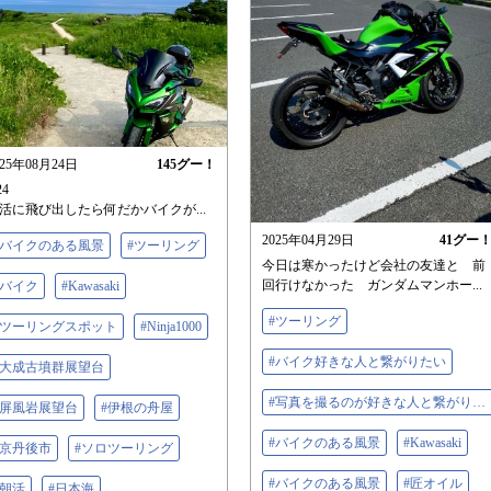
025年08月24日
145
グー！
24
活に飛び出したら何だかバイクが...
2025年04月29日
41
グー
#バイクのある風景
#ツーリング
今日は寒かったけど会社の友達と 前
回行けなかった ガンダムマンホー...
#バイク
#Kawasaki
#ツーリング
#ツーリングスポット
#Ninja1000
#バイク好きな人と繋がりたい
#大成古墳群展望台
#写真を撮るのが好きな人と繋がりたい
#屏風岩展望台
#伊根の舟屋
#バイクのある風景
#Kawasaki
#京丹後市
#ソロツーリング
#バイクのある風景
#匠オイル
#朝活
#日本海