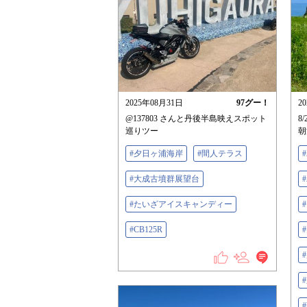
2025年08月31日
97
グー！
2
@137803 さんと丹後半島映えスポット
8/
巡りツー
朝
#夕日ヶ浦海岸
#間人テラス
#大成古墳群展望台
#たいざアイスキャンディー
#CB125R