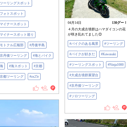
#ツーリングスポット
#フォトスポット
04月14日
130
グー
#マイナースポット
４月の大成古墳群はハマダイコンの花
が咲き乱れてました😊
#マイナースポット巡り
#バイクのある風景
#ツーリング
#モトクル広報部
#丹後半島
#バイクが好きだ
#Kawasaki
#京丹後ツーリング
#海とバイク
#ツーリングスポット
#Ninja1000
#海
#海スポット
#京都
#大成古墳群展望台
#京都ツーリング
#zx25r
#京丹後ツーリング
#ソロツーリング