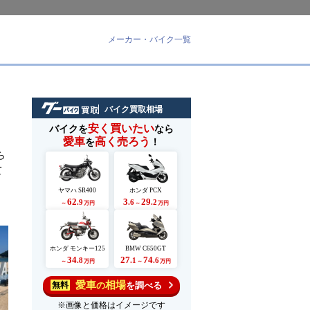
メーカー・バイク一覧
バイク買取相場
安く買いたい
バイクを
なら
愛車
高く売ろう
を
！
ら
て
ヤマハ SR400
ホンダ PCX
62
3
29
.9
.6
.2
～
万円
～
万円
ホンダ モンキー125
BMW C650GT
34
27
74
.8
.1
.6
～
万円
～
万円
愛車
相場
の
を調べる
無料
※画像と価格はイメージです