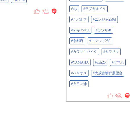
#diy
#ラブカオイル
#４バルブ
#ニンジャ250sl
#Ninja250SL
#カワサキ
#京都府
#ニンジャ250
#カワサキバイク
#カワサキ
#YAMAHA
#yzfr25
#ヤマハ
#バリオス
#大成古墳群展望台
#夕日ヶ浦