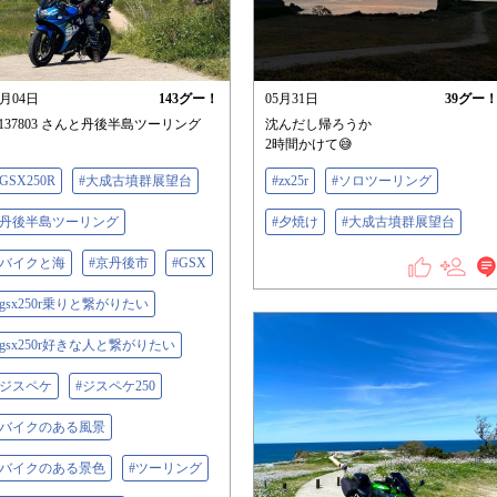
6月04日
143
グー！
05月31日
39
グー
137803 さんと丹後半島ツーリング
沈んだし帰ろうか
2時間かけて😅
#GSX250R
#大成古墳群展望台
#zx25r
#ソロツーリング
#丹後半島ツーリング
#夕焼け
#大成古墳群展望台
#バイクと海
#京丹後市
#GSX
#gsx250r乗りと繋がりたい
#gsx250r好きな人と繋がりたい
#ジスペケ
#ジスペケ250
#バイクのある風景
#バイクのある景色
#ツーリング