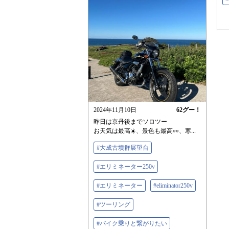
2024年11月10日
62
グー！
昨日は京丹後までソロツー
お天気は最高☀️、景色も最高👀、寒...
#大成古墳群展望台
#エリミネーター250v
#エリミネーター
#eliminator250v
#ツーリング
#バイク乗りと繋がりたい