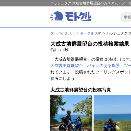
ハッシュタグ 大成古墳群展望台のカスタム・ツーリ
グーバイクTOP
モトクルTOP
ハッシュタグ 大
大成古墳群展望台の投稿検索結果
合計：8枚
「大成古墳群展望台」の投稿は8枚あります
大成古墳群展望台
、
バイクのある風景
、
ツ
れています。投稿されたツーリングスポッ
参考にしよう！
大成古墳群展望台の投稿写真