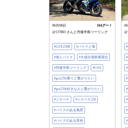
06月08日
164
グー！
0
@137803 さんと丹後半島ツーリング
@
#GSX250R
#バイクと海
#海とバイク
#大成古墳群展望台
#丹後半島ツーリング
#GSX
#gsx250r乗りと繋がりたい
#gsx250r好きな人と繋がりたい
#ジスペケ
#ジスペケ250
#バイクのある風景
#バイクのある景色