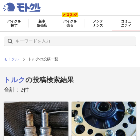
バイクを
新車
バイクを
メンテ
コミュ
探す
販売店
売る
ナンス
ニティ
モトクル
トルクの投稿一覧
トルク
の投稿検索結果
合計：2件