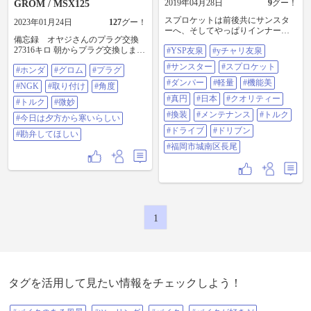
2019年04月28日
9
グー！
GROM / MSX125
スプロケットは前後共にサンスタ
2023年01月24日
127
グー！
ーへ、そしてやっぱりインナーダ
備忘録 オヤジさんのプラグ交換
ンパーは交換へ(^^)これが大事なん
27316キロ 朝からプラグ交換しまし
#YSP友泉
#yチャリ友泉
です。激しく動力を伝えるダンパ
た。 そのまま仕事行きます。 毎回
ーは思いのほかヘタってます。ド
#サンスター
#スプロケット
#ホンダ
#グロム
#プラグ
思うんですけど取り付けの角度で
ライブチェーンは何をチョイスし
やるの難しくないですか？ まだ新
たか？お楽しみに(^^)#ysp友泉 #yチ
#ダンパー
#軽量
#機能美
#NGK
#取り付け
#角度
品の1/6回転とかわかりますけど
ャリ友泉 #サンスター #スプロケッ
#真円
#日本
#クオリティー
1/12とかなるとなんかよくわからん
#トルク
#微妙
ト #ダンパー #軽量 #機能美 #真円 #
のですよね‥。 トルク管理一択でい
日本 #クオリティー #換装 #メンテ
#換装
#メンテナンス
#トルク
#今日は夕方から寒いらしい
いと思うのですが‥。 #ホンダ #グ
ナンス #トルク #ドライブ #ドリブ
#ドライブ
#ドリブン
ロム #プラグ #NGK #取り付け #角
#勘弁してほしい
ン #福岡市城南区長尾
度 #トルク #微妙 #今日は夕方から
#福岡市城南区長尾
寒いらしい #勘弁してほしい
1
タグを活用して見たい情報をチェックしよう！