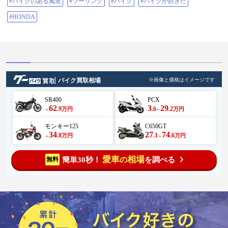
#バイクのある風景
#ツーリング
#バイク
#バイクが好きだ
#HONDA
バイク買取相場
※画像と価格はイメージです
SR400
PCX
62
3
29
.9
.6
.2
万円
万円
～
～
モンキー125
C650GT
34
27
74
.8
.1
.6
万円
万円
～
～
愛車
相場
簡単30秒！
を調べる
無料
の