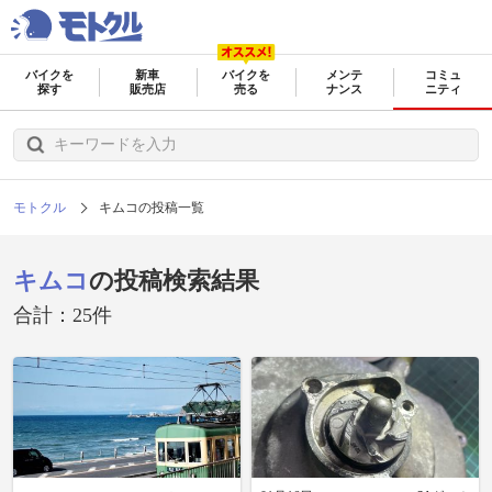
バイクを
新車
バイクを
メンテ
コミュ
探す
販売店
売る
ナンス
ニティ
モトクル
キムコの投稿一覧
キムコ
の投稿検索結果
合計：25件