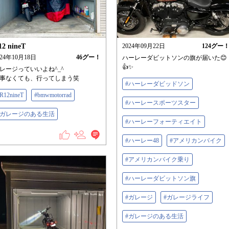
12 nineT
2024年09月22日
124
グー
024年10月18日
46
グー！
ハーレーダビットソンの旗が届いた😊
👍✨
レージっていいよね^_^
事なくても、行ってしまう笑
#ハーレーダビッドソン
R12nineT
#bmwmotorrad
#ハーレースポーツスター
#ガレージのある生活
#ハーレーフォーティエイト
#ハーレー48
#アメリカンバイク
#アメリカンバイク乗り
#ハーレーダビットソン旗
#ガレージ
#ガレージライフ
#ガレージのある生活