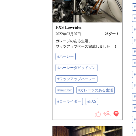
FXS Lowrider
2022年03月07日
26
グー！
ガレージのある生活。
ワッツアップベース完成しました！！
#ハーレー
#ハーレーダビッドソン
#ワッツアップハーレー
#youtuber
#ガレージのある生活
#
#ローライダー
#FXS