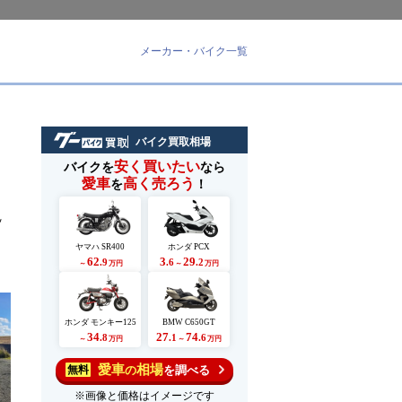
メーカー・バイク一覧
バイク買取相場
安く買いたい
バイクを
なら
愛車
高く売ろう
を
！
ッ
ヤマハ SR400
ホンダ PCX
62
3
29
.9
.6
.2
～
万円
～
万円
ホンダ モンキー125
BMW C650GT
34
27
74
.8
.1
.6
～
万円
～
万円
愛車
相場
の
を調べる
無料
※画像と価格はイメージです