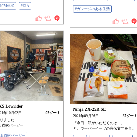
#1974年式
#Z1A
#ガレージのある生活
XS Lowrider
Ninja ZX-25R SE
021年10月02日
92
グー！
2021年09月26日
37
グー
りました
『今日、私がいただくのは…』
山猫家バーガー
と、ウーバーイーツの宣伝文句を言...
#山猫家バーガー