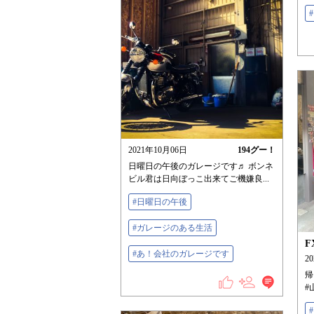
2021年10月06日
194
グー！
日曜日の午後のガレージです♬ ボンネ
ビル君は日向ぼっこ出来てご機嫌良...
#日曜日の午後
#ガレージのある生活
F
#あ！会社のガレージです
2
帰
#