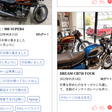
1・900 SUPER4
022年06月11日
105
グー！
只今帰り着きました
2ヶ月ぶりに
#只今帰り着きました
#2ヶ月ぶりに
#2台揃いました
#やっぱ車庫には
DREAM CB750 FOUR
2022年05月14日
50
グー
#この2台が揃ってないとねぇ
仕事を辞めたのをキッカケに引越し
て、念願のインナーガレージを作り...
#新品タイヤで雨の日
#ガレージのある生活
#名阪下るのは怖い
#garage
#ガレージ
#ガレージライフ