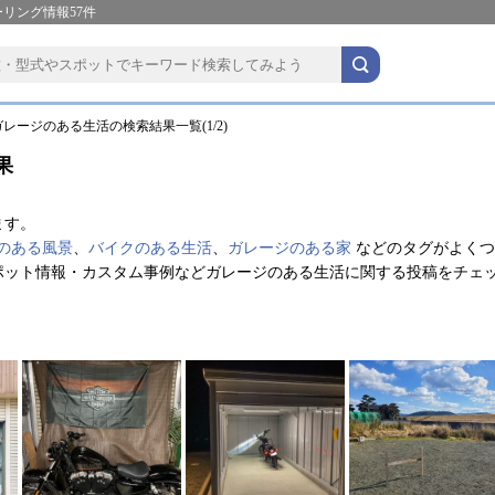
リング情報57件
レージのある生活の検索結果一覧(1/2)
果
ます。
のある風景
、
バイクのある生活
、
ガレージのある家
などのタグがよくつ
ポット情報・カスタム事例などガレージのある生活に関する投稿をチェ