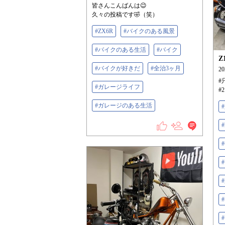
皆さんこんばんは😉
久々の投稿です🤣（笑）
#ZX6R
#バイクのある風景
#バイクのある生活
#バイク
Z
#バイクが好きだ
#全治3ヶ月
2
#
#ガレージライフ
#
#ガレージのある生活