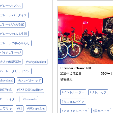
#ガレージハウス
#ガレージパラダイス
#ガレージのある家
#ガレージのある生活
#ガレージのある暮らし
#バイクガレージ
#大人の秘密基地
#harleydavidson
Intruder Classic 400
#ハーレーダビッドソン
2021年12月22日
55
グー
秘密基地
shovelhead
#ショベルヘッド
#1977年式
#FXS1200LowRider
#イントルーダー
#リトルカブ
#ローライダー
#Kawasaki
#カスタムバイク
#カワサキ
#Z1
#900superfour
#アメリカンバイク
#国産バイク