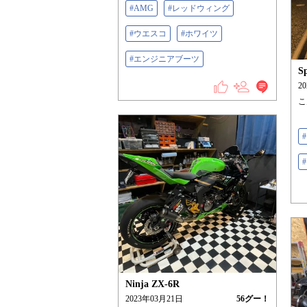
#AMG
#レッドウィング
#ウエスコ
#ホワイツ
#エンジニアブーツ
S
2
こ
Ninja ZX-6R
2023年03月21日
56
グー！