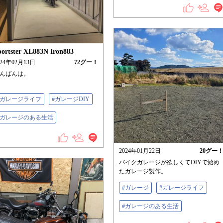
portster XL883N Iron883
024年02月13日
72
グー！
んばんは。
#ガレージライフ
#ガレージDIY
#ガレージのある生活
2024年01月22日
20
グー
バイクガレージが欲しくてDIYで始め
たガレージ製作。
#ガレージ
#ガレージライフ
#ガレージのある生活