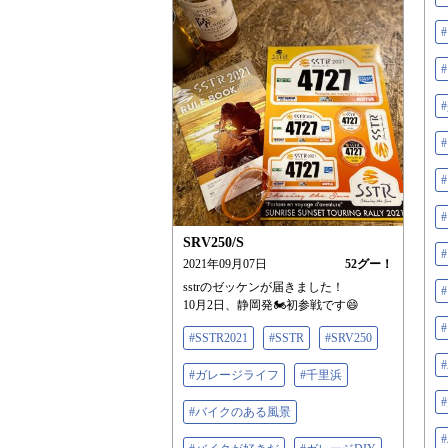
#
SRV250/S
2021年09月07日
52
グー！
sstrのゼッケンが届きました！
10月2日、静岡発🏍初参戦です😄
#SSTR2021
#SSTR
#SRV250
#ガレージライフ
#千里浜
#バイクのある風景