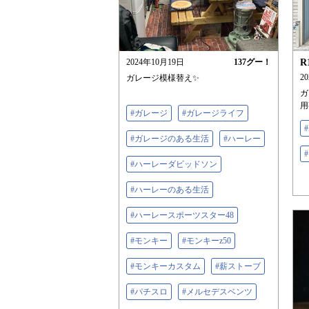
2024年10月19日
137
グー！
R
2
ガレージ模様替え✨
ガ
用
#ガレージ
#ガレージライフ
#
#ガレージのある生活
#ハーレー
#ハーレーダビッドソン
#ハーレーのある生活
#ハーレースポーツスター48
#モンキー
#モンキーz50
#モンキーカスタム
#薪ストーブ
#パチスロ
#メルセデスベンツ