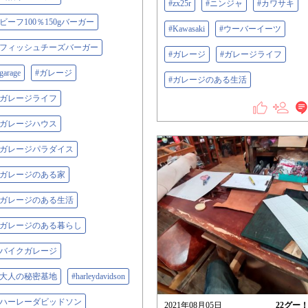
#zx25r
#ニンジャ
#カワサキ
#ビーフ100％150gバーガー
#Kawasaki
#ウーバーイーツ
#フィッシュチーズバーガー
#ガレージ
#ガレージライフ
garage
#ガレージ
#ガレージのある生活
#ガレージライフ
#ガレージハウス
#ガレージパラダイス
#ガレージのある家
#ガレージのある生活
#ガレージのある暮らし
#バイクガレージ
#大人の秘密基地
#harleydavidson
#ハーレーダビッドソン
2021年08月05日
22
グー