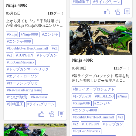
#川崎重工
#ライムグリーン
Ninja 400R
05月15日
119
グー！
上から見ても『e』‼️ 手前味噌です
が🤭 #Ninja #Ninja400R #ニンジャ #
ニンジャ400R
#Ninja
#Ninja400R
#ニンジャ
#DoubleOverHeadCamshaft #Z1 #z2
#TOPGUN #トップガン
#ニンジャ400R
#TopGunMaverick #トップガンマー
ベリック #エディ・ローソン #ロー
#DoubleOverHeadCamshaft
#Z1
ソンレプリカ #KawasakiRacingTeam
#z2
#TOPGUN
#トップガン
#北九州散策 #Kawasaki #川崎重工 #
Ninja 400R
ライムグリーン
#TopGunMaverick
05月10日
131
グー！
#トップガンマーベリック
#嫁ライダープロジェクト 客車を利
#エディ・ローソン
用した美味しい🥐🥪🥯屋さん🍞🥖❣️
#ローソンレプリカ
https://www.instagram.com/pic_kitakyu
#嫁ライダープロジェクト
shu?igsh=MXJzeWd2eHFkcjF3bA==
#KawasakiRacingTeam
#レブル250 #REBEL250 #ninja
#レブル250
#REBEL250
#Ninja
#北九州散策
#Kawasaki
#ninja400r #ニンジャ #ニンジャ400R
#DoubleOverHeadCamshaft #Z1 #z2
#Ninja400R
#ニンジャ
#川崎重工
#ライムグリーン
#TOPGUN #トップガン
#ニンジャ400R
#TopGunMaverick #トップガンマー
ベリック #エディ・ローソン #ロー
#DoubleOverHeadCamshaft
#Z1
ソンレプリカ #KawasakiRacingTeam
#z2
#TOPGUN
#トップガン
#北九州散策 #Kawasaki #川崎重工 #
ライムグリーン
#TopGunMaverick