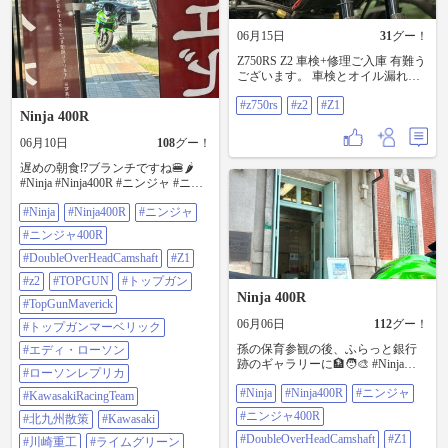
06月15日
31
グー！
Z750RS Z2 車検+修理ご入庫 有難う
ございます。 車検とオイル漏れや
その他修理 いまとなっては超高級
#z750rs
#z2
#Z1
車になったZ2 #z750rs #z2 #Z1
Ninja 400R
06月10日
108
グー！
遅めの朝食⁉️ブランチですね🍔🌶️
#Ninja #Ninja400R #ニンジャ #ニン
ジャ400R #DoubleOverHeadCamshaft
#Ninja
#Ninja400R
#ニンジャ
#Z1 #z2 #TOPGUN #トップガン
#TopGunMaverick #トップガンマー
#ニンジャ400R
ベリック #エディ・ローソン #ロー
ソンレプリカ #KawasakiRacingTeam
#DoubleOverHeadCamshaft
#Z1
#北九州散策 #Kawasaki #川崎重工 #
#z2
#TOPGUN
#トップガン
ライムグリーン
Ninja 400R
#TopGunMaverick
06月06日
112
グー！
#トップガンマーベリック
孫の保育参観の後、ふらっと銀行
#エディ・ローソン
跡のギャラリーに🏦🧑‍🎨 #Ninja
#ローソンレプリカ
#Ninja400R #ニンジャ #ニンジャ
#Ninja
#Ninja400R
#ニンジャ
400R #DoubleOverHeadCamshaft #Z1
#KawasakiRacingTeam
#z2 #TOPGUN #トップガン
#ニンジャ400R
#北九州散策
#Kawasaki
#TopGunMaverick #トップガンマー
ベリック #エディ・ローソン #ロー
#DoubleOverHeadCamshaft
#Z1
#川崎重工
#ライムグリーン