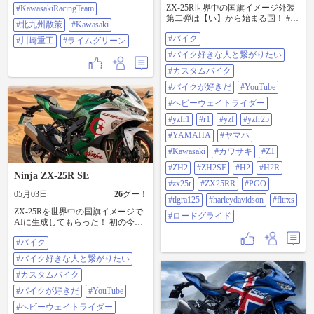
ZX-25R世界中の国旗イメージ外装
#KawasakiRacingTeam
第二弾は【い】から始まる国！ #バ
#北九州散策
#Kawasaki
イク #バイク好きな人と繋がりたい
#バイク
#カスタムバイク #バイクが好きだ
#川崎重工
#ライムグリーン
#Youtube #ヘビーウェイトライダー
#バイク好きな人と繋がりたい
#yzfr1 #r1 #yzf #yzfr25 #yamaha #ヤ
マハ #Kawasaki #カワサキ #Z1 #ZH2
#カスタムバイク
#ZH2SE #H2 #H2R #zx25r #zx25rr
#バイクが好きだ
#YouTube
#pgo #tlgra125 #HarleyDavidson
#FLTRXS #ロードグライド
#ヘビーウェイトライダー
#yzfr1
#r1
#yzf
#yzfr25
#YAMAHA
#ヤマハ
#Kawasaki
#カワサキ
#Z1
#ZH2
#ZH2SE
#H2
#H2R
Ninja ZX-25R SE
#zx25r
#ZX25RR
#PGO
05月03日
26
グー！
#tlgra125
#harleydavidson
#fltrxs
ZX-25Rを世界中の国旗イメージで
#ロードグライド
AIに生成してもらった！ 初の今回
は、あ行の国イメージZX-25R外
#バイク
装！ #バイク #バイク好きな人と繋
がりたい #カスタムバイク #バイク
#バイク好きな人と繋がりたい
が好きだ #Youtube #ヘビーウェイト
ライダー #yzfr1 #r1 #yzf #yzfr25
#カスタムバイク
#yamaha #ヤマハ #Kawasaki #カワサ
#バイクが好きだ
#YouTube
キ #Z1 #ZH2 #ZH2SE #H2 #H2R
#zx25r #zx25rr #pgo #tlgra125
#ヘビーウェイトライダー