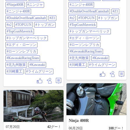
#DoubleOverHeadCamshaft #Z1 #z2
#z2 #TOPGUN #トップガン
#Ninja400R
#ニンジャ
#ニンジャ400R
#TOPGUN #トップガン
#TopGunMaverick #トップガンマー
#TopGunMaverick #トップガンマー
#ニンジャ400R
ベリック #エディ・ローソン #ロー
#DoubleOverHeadCamshaft
#Z1
ベリック #エディ・ローソン #ロー
ソンレプリカ #KawasakiRacingTeam
#DoubleOverHeadCamshaft
#Z1
#z2
#TOPGUN
#トップガン
ソンレプリカ #KawasakiRacingTeam
#北九州散策 #Kawasaki #川崎重工 #
#北九州散策 #Kawasaki #川崎重工 #
ライムグリーン
#z2
#TOPGUN
#トップガン
#TopGunMaverick
ライムグリーン
#TopGunMaverick
#トップガンマーベリック
#トップガンマーベリック
#エディ・ローソン
#エディ・ローソン
#ローソンレプリカ
#ローソンレプリカ
#KawasakiRacingTeam
#KawasakiRacingTeam
#北九州散策
#Kawasaki
#北九州散策
#Kawasaki
#川崎重工
#ライムグリーン
#川崎重工
#ライムグリーン
Ninja 400R
07月20日
42
グー！
06月29日
108
グー！