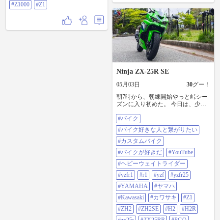
#Z1000
#Z1
Ninja ZX-25R SE
05月03日
30
グー！
朝7時から、朝練開始やっと峠シー
ズンに入り初めた。 今日は、少し
肌寒いがその位が丁度良い！走る
#バイク
に当たってずっと気になってた、
ハンドルの上下と開幅の調整をし
#バイク好きな人と繋がりたい
フロントはプリをリアは、伸び側
を調整し快適に入れるようにセッ
#カスタムバイク
トを詰めていった。 でも、体重が
#バイクが好きだ
#YouTube
重すぎるから純正だとフロントは
ブレーキ時にフルボトムしリアは
#ヘビーウェイトライダー
跳ね返りが激しくてどないもしよ
#yzfr1
#r1
#yzf
#yzfr25
うがない・・・リアサスを、セミ
かフルオーダーで作ってくれる所
#YAMAHA
#ヤマハ
に変えたいが1年間は純正で乗ると
#Kawasaki
#カワサキ
#Z1
決めたので来年まで我慢我慢 #バイ
ク #バイク好きな人と繋がりたい #
#ZH2
#ZH2SE
#H2
#H2R
カスタムバイク #バイクが好きだ