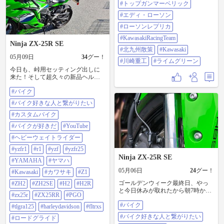
#トップガンマーベリック
#エディ・ローソン
#ローソンレプリカ
#KawasakiRacingTeam
Ninja ZX-25R SE
#北九州散策
#Kawasaki
05月09日
34
グー！
#川崎重工
#ライムグリーン
今日も、峠用セッティング出しに
来た！そして超久々の新品ヘルメ
ットを被って来た動画に、出して
#バイク
から多分一度も被って無いので結
構被る時キツキツwww 朝7時の、
#バイク好きな人と繋がりたい
峠はメチャ寒い😰夏に入れば7時は
もう暑いのにまだ5月だから寒いの
#カスタムバイク
かな？ 峠セッティングも正直やる
#バイクが好きだ
#YouTube
事無いのが実態・・・フロントは
プリしか触れないし・リアは減衰
#ヘビーウェイトライダー
をほぼ目一杯掛けてるし・・・っ
#yzfr1
#r1
#yzf
#yzfr25
てな感じ後、やってないのはリア
Ninja ZX-25R SE
のプリだけかな？ザグとか1Gとか
#YAMAHA
#ヤマハ
やらないと行けないから素人の自
05月06日
24
グー！
#Kawasaki
#カワサキ
#Z1
分は、外でサクッと出来ない😭😭
まぁ〜今日も楽しく・こけず・安
ゴールデンウィーク最終日、やっ
#ZH2
#ZH2SE
#H2
#H2R
全マージ第一で峠を攻める！！ #バ
と今日休みが取れたから朝7時から
#zx25r
#ZX25RR
#PGO
イク #バイク好きな人と繋がりたい
いつもの峠で朝練とセッティング
#カスタムバイク #バイクが好きだ
#バイク
詰め フロントのプリを15回転戻し
#tlgra125
#harleydavidson
#fltrxs
#Youtube #ヘビーウェイトライダー
【最大20回転戻し】にし リアの圧
#バイク好きな人と繋がりたい
#ロードグライド
#yzfr1 #r1 #yzf #yzfr25 #yamaha #ヤ
側を1回転戻しから、半回転戻しに