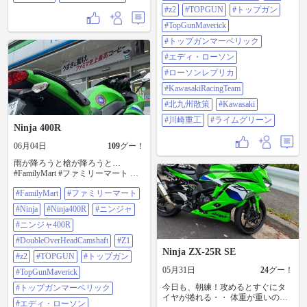
ソンレプリカ #KawasakiRacingTeam
#z2
#TOPGUN
#トップガン
#北九州散策 #Kawasaki #川崎重工 #
ライムグリーン
#TopGunMaverick
#トップガンマーベリック
#エディ・ローソン
#ローソンレプリカ
#KawasakiRacingTeam
#北九州散策
#Kawasaki
#川崎重工
#ライムグリーン
Ninja 400R
06月04日
109
グー！
雨が降ろうと槍が降ろうと…
#FamilyMart #ファミリーマート っ
てKawasakiにピッタリですよね😆
#FamilyMart
#ファミリーマート
#Ninja #Ninja400R #ニンジャ #ニン
ジャ400R #DoubleOverHeadCamshaft
#Ninja
#Ninja400R
#ニンジャ
#Z1 #z2 #TOPGUN #トップガン
#TopGunMaverick #トップガンマー
#ニンジャ400R
ベリック #エディ・ローソン #ロー
#DoubleOverHeadCamshaft
#Z1
ソンレプリカ #KawasakiRacingTeam
Ninja ZX-25R SE
#北九州散策 #Kawasaki #川崎重工 #
#z2
#TOPGUN
#トップガン
ライムグリーン
05月31日
24
グー！
#TopGunMaverick
今日も、朝練！攻めるとすぐにタ
#トップガンマーベリック
イヤが捲れる・・ 体重が重いので
#エディ・ローソン