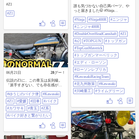
#Z1
誰も気づかない自己満パーツ、や
っと届きました🤭 #Ninja
#Z1
#Ninja400R #ニンジャ #ニンジャ
#Ninja
#Ninja400R
#ニンジャ
400R #DoubleOverHeadCamshaft #Z1
#z2 #TOPGUN #トップガン
#ニンジャ400R
#TopGunMaverick #トップガンマー
ベリック #エディ・ローソン #ロー
#DoubleOverHeadCamshaft
#Z1
ソンレプリカ #KawasakiRacingTeam
#z2
#TOPGUN
#トップガン
#北九州散策 #Kawasaki #川崎重工 #
ライムグリーン
#TopGunMaverick
#トップガンマーベリック
#エディ・ローソン
#ローソンレプリカ
06月21日
28
グー！
#KawasakiRacingTeam
伝説のZ1に、この青玉は反則級。
#北九州散策
#Kawasaki
「派手すぎない、でも存在感があ
る」The NORMALな一台。
#川崎重工
#ライムグリーン
#ゆうじのバイク便
#Kawasaki
KAWASAKI Z1 青玉カラーをご紹
介！ 旧車好きも、Z好きも、バイク
#Z1
#愛媛
#旧車
#バイク
好きもぜひ最後までご覧くださ
い！ 🎥動画はこちら
#カワサキ
#青玉
#Z系
https://youtu.be/pspK1QNLmms?
#バイク好きと繋がりたい
si=YFC9ryT517O9NAKf #ゆうじの
バイク便 #Kawasaki #Z1 #愛媛 #旧
車 #バイク #カワサキ #青玉 #Z系 #
バイク好きと繋がりたい