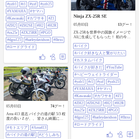
#HarleyDavidson #FLTRXS #ロード
#yzfr1
#r1
#yzf
#yzfr25
グライド
#YAMAHA
#ヤマハ
Ninja ZX-25R SE
#Kawasaki
#カワサキ
#Z1
05月03日
13
グー！
#ZH2
#ZH2SE
#H2
#H2R
ZX-25Rを世界中の国旗イメージで
#zx25r
#ZX25RR
#PGO
AIに生成してもらった！ 初の今回
#tlgra125
#harleydavidson
#fltrxs
は、（あ）から始まる国イメージ
#バイク
ZX-25R外装！ #バイク #バイク好き
#ロードグライド
な人と繋がりたい #カスタムバイク
#バイク好きな人と繋がりたい
#バイクが好きだ #Youtube #ヘビー
ウェイトライダー #yzfr1 #r1 #yzf
#カスタムバイク
#yzfr25 #yamaha #ヤマハ #Kawasaki
#バイクが好きだ
#YouTube
#カワサキ #Z1 #ZH2 #ZH2SE #H2
#H2R #zx25r #zx25rr #pgo #tlgra125
#ヘビーウェイトライダー
#HarleyDavidson #FLTRXS #ロード
#yzfr1
#r1
#yzf
#yzfr25
グライド
#YAMAHA
#ヤマハ
#Kawasaki
#カワサキ
#Z1
#ZH2
#ZH2SE
#H2
#H2R
05月03日
74
グー！
#zx25r
#ZX25RR
#PGO
Area 413 道志 バイクの道の駅 5/3 程
#tlgra125
#harleydavidson
#fltrxs
度の良い Z が、、 皆さん綺麗に乗
ってるようで、ピカピカでした！ #
#ロードグライド
#モトエリア
#Area413
モトエリア #Area413 #バイクの道の
駅 #どうしみち #Z1000 #Z1
#バイクの道の駅
#どうしみち