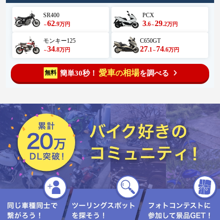
SR400
PCX
62
3
29
.9
.6
.2
万円
万円
～
～
モンキー125
C650GT
34
27
74
.8
.1
.6
万円
万円
～
～
愛車
相場
簡単30秒！
を調べる
無料
の