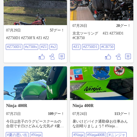
07月26日
20
グー！
07月29日
57
グー！
京北ツーリング #Z1 #Z750D1
#Z750D1 #Z750FX #Z1 #Z2
#CB750
#Z750D1
#z750fx
#Z1
#z2
#Z1
#Z750D1
#CB750
Ninja 400R
Ninja 400R
07月25日
109
グー！
07月24日
113
グー！
今日は息子のラグビースクールの
暑いけどバイク通勤😅お仕事みん
合宿です🫠けどみんな元気🏉 #夏の
な顔晴りましょう‼️ #Ninja
思い出 #Ninja #Ninja400R #ニンジャ
#Ninja400R #ニンジャ #ニンジャ
#夏の思い出
#Ninja
#Ninja
#Ninja400R
#ニンジャ
#ニンジャ400R
400R #DoubleOverHeadCamshaft #Z1