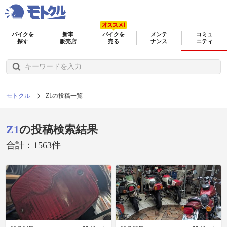
バイクを
新車
バイクを
メンテ
コミュ
探す
販売店
売る
ナンス
ニティ
モトクル
Z1の投稿一覧
Z1
の投稿検索結果
合計：1563件