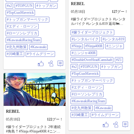
#TopGunMaverick #トップガンマー
REBEL
ベリック #エディ・ローソン #ロー
#z2
#TOPGUN
#トップガン
ソンレプリカ #KawasakiRacingTeam
05月18日
127
グー！
#TopGunMaverick
#北九州散策 #Kawasaki #川崎重工 #
ライムグリーン
#嫁ライダープロジェクト #レンタ
#トップガンマーベリック
ルバイク #レンタル819 返却🏍️
#エディ・ローソン
#Ninja #Ninja400R #ニンジャ #ニン
#嫁ライダープロジェクト
ジャ400R #DoubleOverHeadCamshaft
#ローソンレプリカ
#Z1 #z2 #TOPGUN #トップガン
#レンタルバイク
#レンタル819
#KawasakiRacingTeam
#TopGunMaverick #トップガンマー
ベリック #エディ・ローソン #ロー
#Ninja
#Ninja400R
#ニンジャ
#北九州散策
#Kawasaki
ソンレプリカ #KawasakiRacingTeam
#ニンジャ400R
#川崎重工
#ライムグリーン
#北九州散策 #Kawasaki #川崎重工 #
ライムグリーン
#DoubleOverHeadCamshaft
#Z1
#z2
#TOPGUN
#トップガン
#TopGunMaverick
#トップガンマーベリック
#エディ・ローソン
#ローソンレプリカ
#KawasakiRacingTeam
#北九州散策
#Kawasaki
REBEL
#川崎重工
#ライムグリーン
05月18日
122
グー！
#嫁ライダープロジェクト 2年連続
#角島 ‼️ #Ninja #Ninja400R #ニンジ