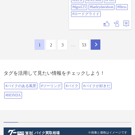
#zx25r
#ZX25RR
#PGO
#Youtube #ヘビーウェイトライダー
#yzfr1 #r1 #yzf #yzfr25 #yamaha #ヤ
#tlgra125
#harleydavidson
#fltrxs
マハ #Kawasaki #カワサキ #Z1 #ZH2
#ロードグライド
#ZH2SE #H2 #H2R #zx25r #zx25rr
#pgo #tlgra125 #HarleyDavidson
#FLTRXS #ロードグライド
…
1
2
3
53
タグを活用して見たい情報をチェックしよう！
#バイクのある風景
#ツーリング
#バイク
#バイクが好きだ
#HONDA
バイク買取相場
※画像と価格はイメージです