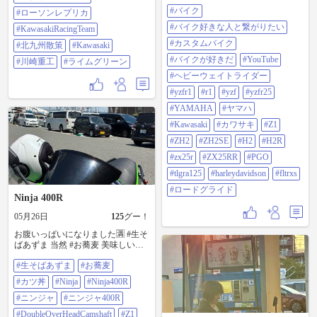
純正のGPR300?では朝一発目の走り
#バイク
はかなり怖い👹ズルっときそう
#ローソンレプリカ
で、トラコンも1で結構介入してく
#バイク好きな人と繋がりたい
#KawasakiRacingTeam
る。 試しに2にしてみたら、少し突
っ込み気味で曲がると明らかにト
#カスタムバイク
#北九州散策
#Kawasaki
ラコンが介入するので冷えてる時
#バイクが好きだ
#YouTube
#川崎重工
#ライムグリーン
は2が良いかも。ちゃんと測ってな
いけどタイヤもう無くなりそう コ
#ヘビーウェイトライダー
レで、ハイグリップ入れると１ヶ
#yzfr1
#r1
#yzf
#yzfr25
月持つの?週2だけしか乗らないけど
怖いな・・・タイヤ代上がってる
#YAMAHA
#ヤマハ
のに ついでにマフラー変えてみた
#Kawasaki
#カワサキ
#Z1
けど、快感ヤバい気持ち🩷でも、
10分位で休憩しないと耳痛い【競
#ZH2
#ZH2SE
#H2
#H2R
技用】なため当たり前だが・・・
#zx25r
#ZX25RR
#PGO
後Z H2 SEに使ってた奴なのでサイ
レンサーが大型用 1年純正と思って
#tlgra125
#harleydavidson
#fltrxs
たけど、この快感は堪らん！また
#ロードグライド
変えたいが自分に言い聞かせ純正
Ninja 400R
戻した。 #バイク #バイク好きな人
と繋がりたい #カスタムバイク #バ
05月26日
125
グー！
イクが好きだ #Youtube #ヘビーウェ
お腹いっぱいになりました🈵 #生そ
イトライダー #yzfr1 #r1 #yzf #yzfr25
ばあずま 当然 #お蕎麦 美味しいん
#yamaha #ヤマハ #Kawasaki #カワサ
です。３杯分まで無料‼️ あと #カツ
キ #Z1 #ZH2 #ZH2SE #H2 #H2R
#生そばあずま
#お蕎麦
丼 も旨ゞでしたが量がハンパなか
#zx25r #zx25rr #pgo #tlgra125
ったです…写真なくて🙇‍♂️ #Ninja
#HarleyDavidson #FLTRXS #ロード
#カツ丼
#Ninja
#Ninja400R
#Ninja400R #ニンジャ #ニンジャ
グライド
400R #DoubleOverHeadCamshaft #Z1
#ニンジャ
#ニンジャ400R
#z2 #TOPGUN #トップガン
#DoubleOverHeadCamshaft
#Z1