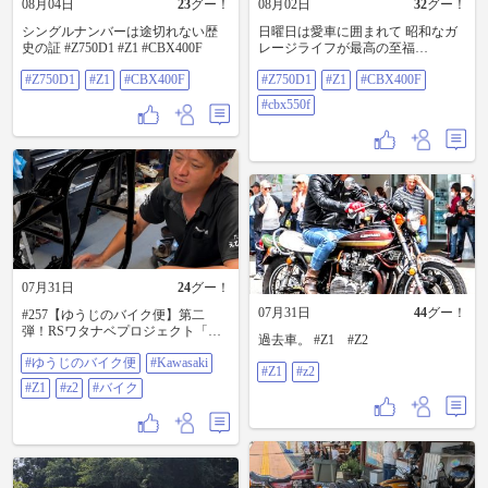
08月04日
23
グー！
08月02日
32
グー！
シングルナンバーは途切れない歴
日曜日は愛車に囲まれて 昭和なガ
史の証 #Z750D1 #Z1 #CBX400F
レージライフが最高の至福
#Z750D1 #Z1 #CBX400F #CBX550F
#Z750D1
#Z1
#CBX400F
#Z750D1
#Z1
#CBX400F
#cbx550f
07月31日
24
グー！
07月31日
44
グー！
#257【ゆうじのバイク便】第二
弾！RSワタナベプロジェクト「真
過去車。 #Z1 #Z2
っ赤なカスタムフレームが来
#ゆうじのバイク便
#Kawasaki
た！」
#Z1
#z2
https://youtu.be/BsdTBLyAJDM #ゆう
#Z1
#z2
#バイク
じのバイク便 #KAWASAKI #z1 #z2
#バイク