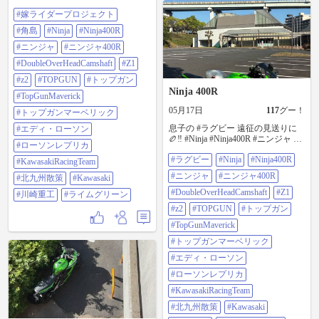
ャ #ニンジャ400R
#嫁ライダープロジェクト
#DoubleOverHeadCamshaft #Z1 #z2
#TOPGUN #トップガン
#角島
#Ninja
#Ninja400R
#TopGunMaverick #トップガンマー
ベリック #エディ・ローソン #ロー
#ニンジャ
#ニンジャ400R
ソンレプリカ #KawasakiRacingTeam
#DoubleOverHeadCamshaft
#Z1
#北九州散策 #Kawasaki #川崎重工 #
ライムグリーン
#z2
#TOPGUN
#トップガン
Ninja 400R
#TopGunMaverick
05月17日
117
グー！
#トップガンマーベリック
息子の #ラグビー 遠征の見送りに
#エディ・ローソン
🏉‼️ #Ninja #Ninja400R #ニンジャ #
#ローソンレプリカ
ニンジャ400R
#ラグビー
#Ninja
#Ninja400R
#DoubleOverHeadCamshaft #Z1 #z2
#KawasakiRacingTeam
#TOPGUN #トップガン
#ニンジャ
#ニンジャ400R
#北九州散策
#Kawasaki
#TopGunMaverick #トップガンマー
ベリック #エディ・ローソン #ロー
#DoubleOverHeadCamshaft
#Z1
#川崎重工
#ライムグリーン
ソンレプリカ #KawasakiRacingTeam
#z2
#TOPGUN
#トップガン
#北九州散策 #Kawasaki #川崎重工 #
ライムグリーン
#TopGunMaverick
#トップガンマーベリック
#エディ・ローソン
#ローソンレプリカ
#KawasakiRacingTeam
#北九州散策
#Kawasaki