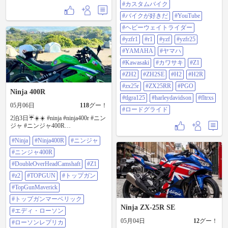
マハ #Kawasaki #カワサキ #Z1 #ZH2
変更 ソレでもフロントもリアも底
#カスタムバイク
#ZH2SE #H2 #H2R #zx25r #zx25rr
付きしてる・・・ まぁ〜体重140kg
#バイクが好きだ
#YouTube
#pgo #tlgra125 #HarleyDavidson
も、有れば純正で何処まで締め込
#FLTRXS #ロードグライド
んでも無理やねwww サスを前後や
#ヘビーウェイトライダー
るなら、オクムラに出すのが一番
#yzfr1
#r1
#yzf
#yzfr25
なのかな？ 休憩するまで、気づか
なかったがマフラーガード？にか
#YAMAHA
#ヤマハ
かとが当たって削れてるwww 1年
#Kawasaki
#カワサキ
#Z1
たったらバックステップ入れよう
と思ってるけど更に削れたりしな
#ZH2
#ZH2SE
#H2
#H2R
いよね？ 後大型二輪を、19位で取
#zx25r
#ZX25RR
#PGO
ってかすぐにバイクとバイク装備
Ninja 400R
を買ったが未だにアルパインスタ
#tlgra125
#harleydavidson
#fltrxs
ーズのレーシングブーツを使って
05月06日
118
グー！
#ロードグライド
る。そのおかげか左だけソール？
2泊3日☔️☀️☀️ #ninja #ninja400r #ニン
がボロボロまぁ8年位使えばそうな
ジャ #ニンジャ400R
るか・・・次もアルパインスター
#DoubleOverHeadCamshaft #Z1 #z2
ズのSP-X BOA ブーツを買うつも
#Ninja
#Ninja400R
#ニンジャ
#TOPGUN #トップガン
り。 #バイク #バイク好きな人と繋
#TopGunMaverick #トップガンマー
がりたい #カスタムバイク #バイク
#ニンジャ400R
ベリック #エディ・ローソン #ロー
が好きだ #Youtube #ヘビーウェイト
ソンレプリカ #KawasakiRacingTeam
#DoubleOverHeadCamshaft
#Z1
ライダー #yzfr1 #r1 #yzf #yzfr25
#北九州散策 #Kawasaki #川崎重工 #
#yamaha #ヤマハ #Kawasaki #カワサ
#z2
#TOPGUN
#トップガン
ライムグリーン
キ #Z1 #ZH2 #ZH2SE #H2 #H2R
#TopGunMaverick
#zx25r #zx25rr #pgo #tlgra125
#HarleyDavidson #FLTRXS #ロード
#トップガンマーベリック
グライド
Ninja ZX-25R SE
#エディ・ローソン
05月04日
12
グー！
#ローソンレプリカ