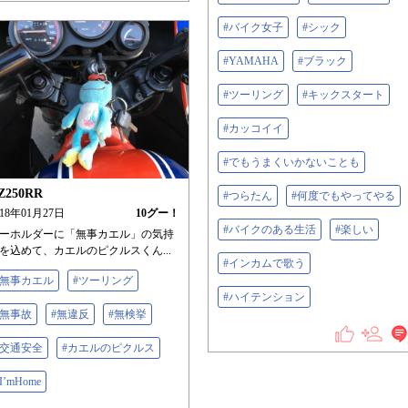
#バイク女子
#シック
#YAMAHA
#ブラック
#ツーリング
#キックスタート
#カッコイイ
#でもうまくいかないことも
Z250RR
#つらたん
#何度でもやってやる
018年01月27日
10
グー！
#バイクのある生活
#楽しい
ーホルダーに「無事カエル」の気持
を込めて、カエルのピクルスくん...
#インカムで歌う
#無事カエル
#ツーリング
#ハイテンション
#無事故
#無違反
#無検挙
#交通安全
#カエルのピクルス
I’mHome