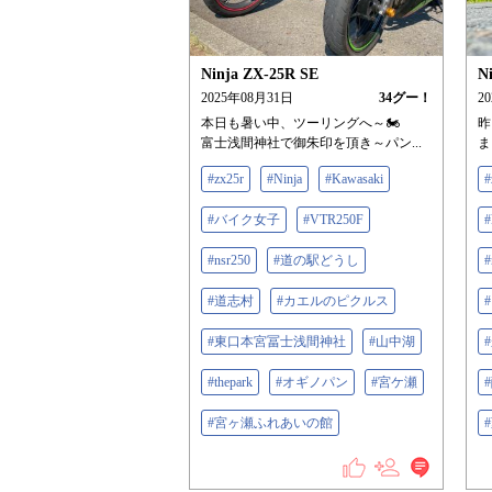
Ninja ZX-25R SE
N
2025年08月31日
34
グー！
2
本日も暑い中、ツーリングへ～🏍
昨
富士浅間神社で御朱印を頂き～パン...
ま
#zx25r
#Ninja
#Kawasaki
#
#バイク女子
#VTR250F
#
#nsr250
#道の駅どうし
#
#道志村
#カエルのピクルス
#東口本宮冨士浅間神社
#山中湖
#thepark
#オギノパン
#宮ケ瀬
#宮ヶ瀬ふれあいの館