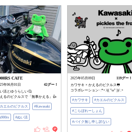
900RS CAFE
2025年05月09日
119
グー
025年06月01日
42
グー！
カワサキ × かえるのピクルス🐸
コラボレーション･:*+.\(( °ω° ))/.:+
い活とゆうらしい🤔
えるのピクルスで「無事かえる」👍
#カワサキ
#カエルのピクルス
#カエルのピクルス
#Kawasaki
#こらぼれーしょん
z900rs
#ぬい活
#バイク無し申し訳ない