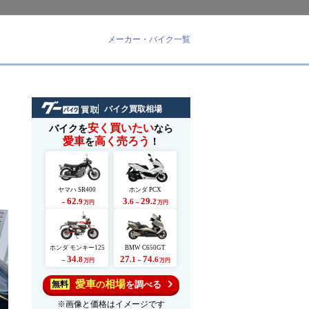
メーカー・バイク一覧
バイク買取相場
安く買いたい
バイクを
なら
愛車
高く売ろう
を
！
ヤマハ SR400
ホンダ PCX
62
3
29
.9
.6
.2
～
万円
～
万円
ホンダ モンキー125
BMW C650GT
34
27
74
.8
.1
.6
～
万円
～
万円
愛車
相場
の
を調べる
無料
※画像と価格はイメージです