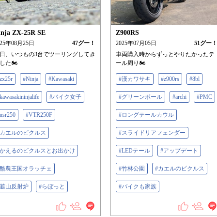
inja ZX-25R SE
Z900RS
025年08月25日
47
グー！
2025年07月05日
51
グー
日、いつもの3台でツーリングしてき
車両購入時からずっとやりたかったテ
した🏍️
ール周り🏍️
zx25r
#Ninja
#Kawasaki
#漢カワサキ
#z900rs
#8bl
kawasakininjalife
#バイク女子
#グリーンボール
#archi
#PMC
nsr250
#VTR250F
#ロングテールカウル
#カエルのピクルス
#スライドリアフェンダー
#かえるのピクルスとお出かけ
#LEDテール
#アップデート
#酪農王国オラッチェ
#竹林公園
#カエルのピクルス
#韮山反射炉
#らぼっと
#バイクも家族