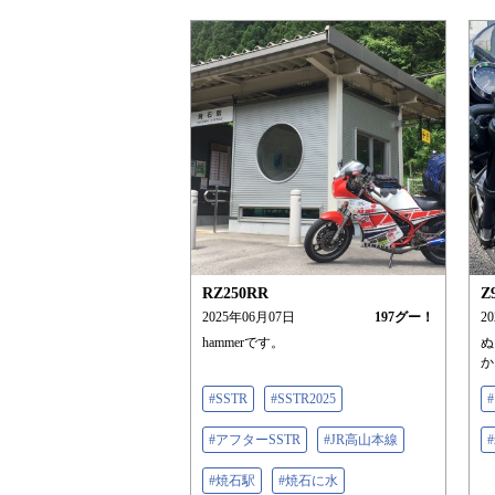
RZ250RR
Z
2025年06月07日
197
グー！
2
hammerです。
ぬ
か
#SSTR
#SSTR2025
#アフターSSTR
#JR高山本線
#
#焼石駅
#焼石に水