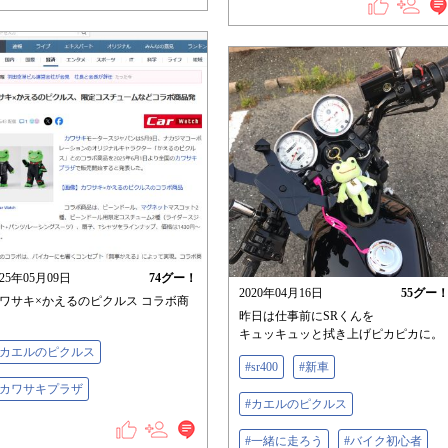
025年05月09日
74
グー！
2020年04月16日
55
グー
ワサキ×かえるのピクルス コラボ商
昨日は仕事前にSRくんを
キュッキュッと拭き上げピカピカに。
#カエルのピクルス
#sr400
#新車
#カワサキプラザ
#カエルのピクルス
#一緒に走ろう
#バイク初心者