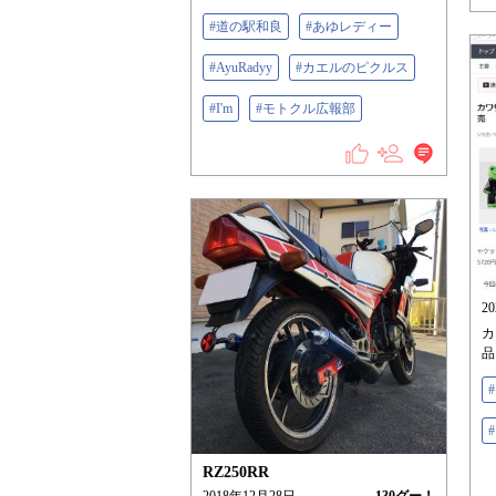
#道の駅和良
#あゆレディー
#AyuRadyy
#カエルのピクルス
#I'm
#モトクル広報部
2
カ
品
RZ250RR