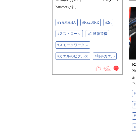
2018年12月28日
130
グー！
hammerです。
#YAMAHA
#RZ250RR
#2st
#２ストローク
#白煙製造機
#スモークワークス
#カエルのピクルス
#無事カエル
R
2
キ
ち
#