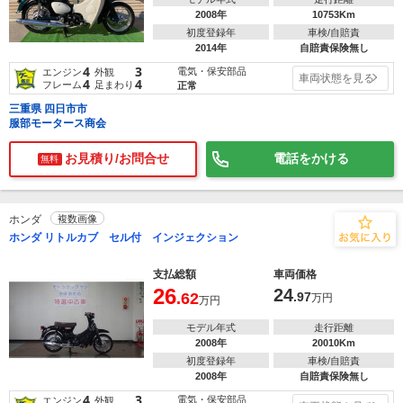
2008年
10753Km
初度登録年
車検/自賠責
2014年
自賠責保険無し
4
3
電気・保安部品
エンジン
外観
車両状態を見る
4
4
フレーム
足まわり
正常
三重県 四日市市
服部モータース商会
お見積り/お問合せ
電話をかける
無料
ホンダ
複数画像
ホンダ リトルカブ セル付 インジェクション
支払総額
車両価格
26
24
.62
.97
万円
万円
モデル年式
走行距離
2008年
20010Km
初度登録年
車検/自賠責
2008年
自賠責保険無し
4
3
電気・保安部品
エンジン
外観