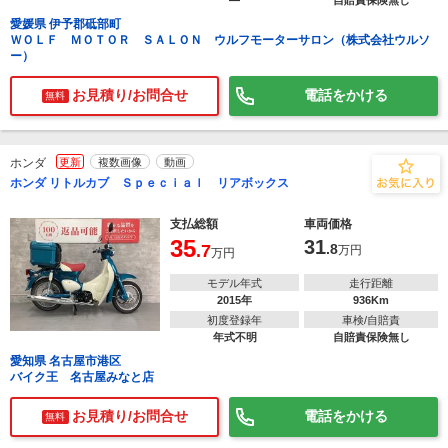
―
自賠責保険無し
愛媛県 伊予郡砥部町
ＷＯＬＦ ＭＯＴＯＲ ＳＡＬＯＮ ウルフモーターサロン（株式会社ウルソ
ー）
お見積り/お問合せ
電話をかける
無料
ホンダ
更新
複数画像
動画
ホンダ リトルカブ Ｓｐｅｃｉａｌ リアボックス
支払総額
車両価格
35
31
.7
.8
万円
万円
モデル年式
走行距離
2015年
936Km
初度登録年
車検/自賠責
年式不明
自賠責保険無し
愛知県 名古屋市港区
バイク王 名古屋みなと店
お見積り/お問合せ
電話をかける
無料