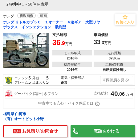
249件中
1～
50
件を表示
ホンダ
複数画像
動画
ホンダ リトルカブ５０ １オーナー ４速ギア 大型リヤ
ボックス インジェクション 最終型
支払総額
車両価格
36
33
.9
.3
万円
万円
モデル年式
走行距離
2016年
375Km
初度登録年
車検/自賠責
2016年
自賠責保険無し
5
5
電気・保安部品
エンジン
外観
車両状態を見る
5
5
フレーム
足まわり
正常
40
支払総額
グーバイク保証付きプラン
.06
万円
中古車でも安心！バイク保証とは
福島県 白河市
（有）オートピット小野
お見積り/お問合せ
電話をかける
無料