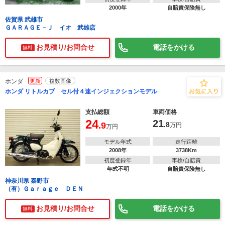
2000年
自賠責保険無し
佐賀県 武雄市
ＧＡＲＡＧＥ－Ｊ イオ 武雄店
お見積り/お問合せ
電話をかける
無料
ホンダ
更新
複数画像
ホンダ リトルカブ セル付４速インジェクションモデル
支払総額
車両価格
24
21
.9
.8
万円
万円
モデル年式
走行距離
2008年
3738Km
初度登録年
車検/自賠責
年式不明
自賠責保険無し
神奈川県 秦野市
（有）Ｇａｒａｇｅ ＤＥＮ
お見積り/お問合せ
電話をかける
無料