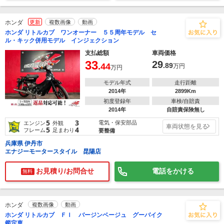
ホンダ
更新
複数画像
動画
ホンダ リトルカブ ワンオーナー ５５周年モデル セ
ル・キック併用モデル インジェクション
支払総額
車両価格
33
29
.44
.89
万円
万円
モデル年式
走行距離
2014年
2899Km
初度登録年
車検/自賠責
2014年
自賠責保険無し
5
3
電気・保安部品
エンジン
外観
車両状態を見る
5
4
フレーム
足まわり
要整備
兵庫県 伊丹市
エナジーモータースタイル 昆陽店
お見積り/お問合せ
電話をかける
無料
ホンダ
複数画像
動画
ホンダ リトルカブ ＦＩ バージンベージュ グーバイク
鑑定車