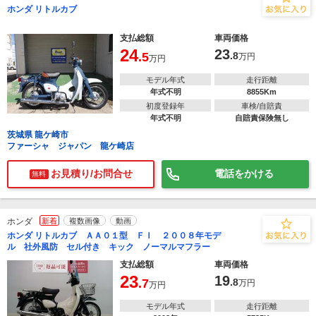
ホンダ リトルカブ
支払総額
車両価格
24
23
.5
.8
万円
万円
モデル年式
走行距離
年式不明
8855Km
初度登録年
車検/自賠責
年式不明
自賠責保険無し
茨城県 龍ケ崎市
ファーシャ ジャパン 龍ケ崎店
お見積り/お問合せ
電話をかける
無料
ホンダ
新着
複数画像
動画
ホンダ リトルカブ ＡＡ０１型 ＦＩ ２００８年モデ
ル 社外風防 セル付き キック ノーマルマフラー
支払総額
車両価格
23
19
.7
.8
万円
万円
モデル年式
走行距離