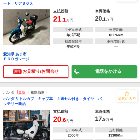
ート リアＢＯＸ
支払総額
車両価格
21
20
.1
.1
万円
万円
モデル年式
走行距離
年式不明
18176Km
初度登録年
車検/自賠責
年式不明
―
愛知県 あま市
ＥＣＯガレージ
お見積り/お問合せ
電話をかける
無料
ホンダ
更新
複数画像
ホンダ リトルカブ キャブ車 ４速セル付き タイヤ バ
ッテリー新品
支払総額
車両価格
20
17
.6
.9
万円
万円
モデル年式
走行距離
2000年
13309Km