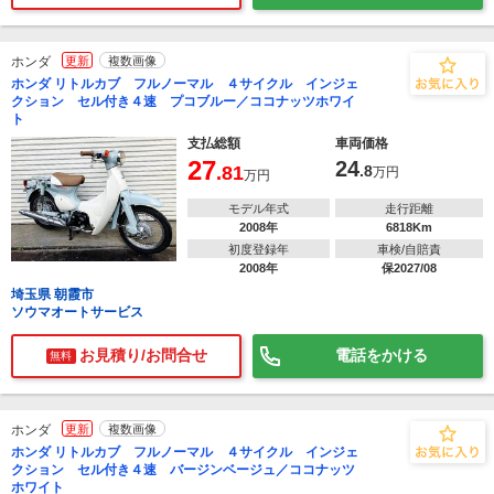
ホンダ
更新
複数画像
ホンダ リトルカブ フルノーマル ４サイクル インジェ
クション セル付き４速 プコブルー／ココナッツホワイ
ト
支払総額
車両価格
27
24
.81
.8
万円
万円
モデル年式
走行距離
2008年
6818Km
初度登録年
車検/自賠責
2008年
保2027/08
埼玉県 朝霞市
ソウマオートサービス
お見積り/お問合せ
電話をかける
無料
ホンダ
更新
複数画像
ホンダ リトルカブ フルノーマル ４サイクル インジェ
クション セル付き４速 バージンベージュ／ココナッツ
ホワイト