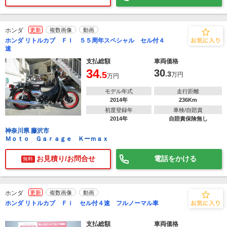
ホンダ
更新
複数画像
動画
ホンダ リトルカブ ＦＩ ５５周年スペシャル セル付４
速
支払総額
車両価格
34
30
.5
.3
万円
万円
モデル年式
走行距離
2014年
236Km
初度登録年
車検/自賠責
2014年
自賠責保険無し
神奈川県 藤沢市
Ｍｏｔｏ Ｇａｒａｇｅ Ｋーｍａｘ
お見積り/お問合せ
電話をかける
無料
ホンダ
更新
複数画像
動画
ホンダ リトルカブ Ｆｉ セル付４速 フルノーマル車
支払総額
車両価格