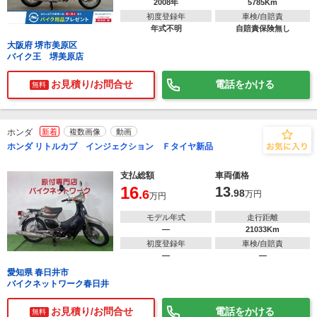
2008年
5785Km
初度登録年
車検/自賠責
年式不明
自賠責保険無し
大阪府 堺市美原区
バイク王 堺美原店
お見積り/お問合せ
電話をかける
無料
ホンダ
新着
複数画像
動画
ホンダ リトルカブ インジェクション Ｆタイヤ新品
支払総額
車両価格
16
13
.6
.98
万円
万円
モデル年式
走行距離
―
21033Km
初度登録年
車検/自賠責
―
―
愛知県 春日井市
バイクネットワーク春日井
お見積り/お問合せ
電話をかける
無料