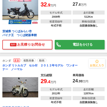
32
27
.9
.8
万円
万円
モデル年式
走行距離
2008年
512Km
初度登録年
車検/自賠責
年式不明
自賠責保険無し
茨城県 つくばみらい市
バイク王 つくば絶版車館
お見積り/お問合せ
電話をかける
無料
ホンダ
更新
複数画像
動画
ホンダ リトルカブ セル付 ２０１２年モデル ワンオー
ナー ノーマル
支払総額
車両価格
29
24
.4
.99
万円
万円
モデル年式
走行距離
2012年
1287Km
初度登録年
車検/自賠責
年式不明
自賠責保険無し