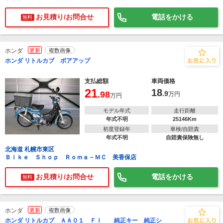
お見積り/お問合せ
電話をかける
無料
ホンダ
更新
複数画像
ホンダ リトルカブ ボアアップ
支払総額
車両価格
21
18
.98
.9
万円
万円
モデル年式
走行距離
年式不明
25146Km
初度登録年
車検/自賠責
年式不明
自賠責保険無し
北海道 札幌市東区
Ｂｉｋｅ Ｓｈｏｐ Ｒｏｍａ－ＭＣ 美香保店
お見積り/お問合せ
電話をかける
無料
ホンダ
更新
複数画像
ホンダ リトルカブ ＡＡ０１ ＦＩ 純正キー 純正シ