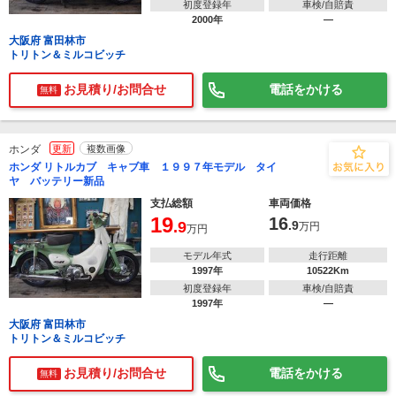
初度登録年
車検/自賠責
2000年
―
大阪府 富田林市
トリトン＆ミルコビッチ
お見積り/お問合せ
電話をかける
無料
ホンダ
更新
複数画像
ホンダ リトルカブ キャブ車 １９９７年モデル タイ
ヤ バッテリー新品
支払総額
車両価格
19
16
.9
.9
万円
万円
モデル年式
走行距離
1997年
10522Km
初度登録年
車検/自賠責
1997年
―
大阪府 富田林市
トリトン＆ミルコビッチ
お見積り/お問合せ
電話をかける
無料