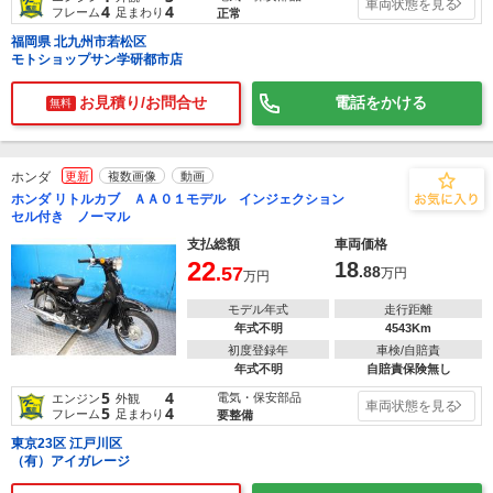
車両状態を見る
4
4
フレーム
足まわり
正常
福岡県 北九州市若松区
モトショップサン学研都市店
お見積り/お問合せ
電話をかける
無料
ホンダ
更新
複数画像
動画
ホンダ リトルカブ ＡＡ０１モデル インジェクション
セル付き ノーマル
支払総額
車両価格
22
18
.57
.88
万円
万円
モデル年式
走行距離
年式不明
4543Km
初度登録年
車検/自賠責
年式不明
自賠責保険無し
5
4
電気・保安部品
エンジン
外観
車両状態を見る
5
4
フレーム
足まわり
要整備
東京23区 江戸川区
（有）アイガレージ