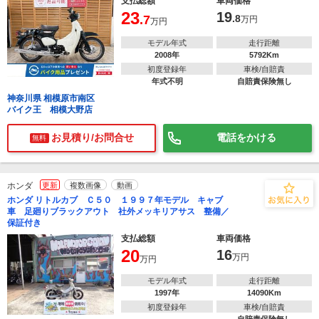
支払総額
車両価格
23
19
.7
.8
万円
万円
モデル年式
走行距離
2008年
5792Km
初度登録年
車検/自賠責
年式不明
自賠責保険無し
神奈川県 相模原市南区
バイク王 相模大野店
お見積り/お問合せ
電話をかける
無料
ホンダ
更新
複数画像
動画
ホンダ リトルカブ Ｃ５０ １９９７年モデル キャブ
車 足廻りブラックアウト 社外メッキリアサス 整備／
保証付き
支払総額
車両価格
20
16
万円
万円
モデル年式
走行距離
1997年
14090Km
初度登録年
車検/自賠責