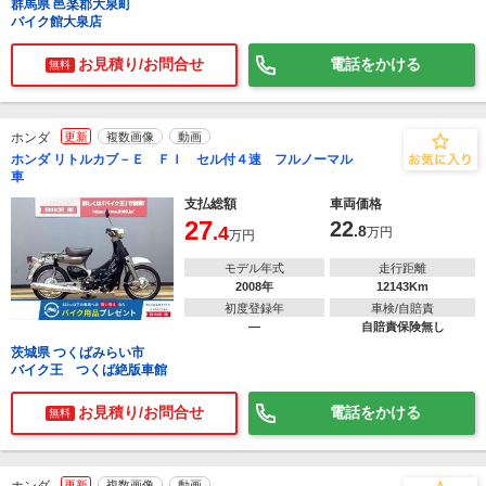
群馬県 邑楽郡大泉町
バイク館大泉店
お見積り/お問合せ
電話をかける
無料
ホンダ
更新
複数画像
動画
ホンダ リトルカブ－Ｅ ＦＩ セル付４速 フルノーマル
車
支払総額
車両価格
27
22
.4
.8
万円
万円
モデル年式
走行距離
2008年
12143Km
初度登録年
車検/自賠責
―
自賠責保険無し
茨城県 つくばみらい市
バイク王 つくば絶版車館
お見積り/お問合せ
電話をかける
無料
更新
複数画像
動画