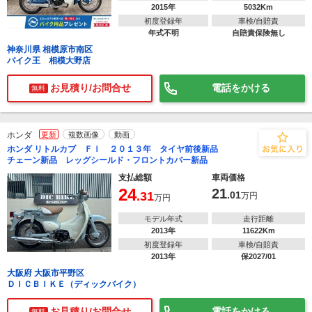
2015年
5032Km
初度登録年
車検/自賠責
年式不明
自賠責保険無し
神奈川県 相模原市南区
バイク王 相模大野店
お見積り/お問合せ
電話をかける
無料
ホンダ
更新
複数画像
動画
ホンダ リトルカブ ＦＩ ２０１３年 タイヤ前後新品
チェーン新品 レッグシールド・フロントカバー新品
支払総額
車両価格
24
21
.31
.01
万円
万円
モデル年式
走行距離
2013年
11622Km
初度登録年
車検/自賠責
2013年
保2027/01
大阪府 大阪市平野区
ＤＩＣＢＩＫＥ（ディックバイク）
お見積り/お問合せ
電話をかける
無料