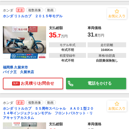
ホンダ
更新
複数画像
動画
ホンダ リトルカブ ２０１５年モデル
支払総額
車両価格
35
31
.7
.8
万円
万円
モデル年式
走行距離
年式不明
1646Km
初度登録年
車検/自賠責
年式不明
自賠責保険無し
福岡県 久留米市
バイク王 久留米店
お見積り/お問合せ
電話をかける
無料
ホンダ
更新
複数画像
動画
ホンダ リトルカブ ５５周年スペシャル ＡＡ０１型２０
１４年インジェクションモデル フロントバスケット・リ
アキャリアカスタム
支払総額
車両価格