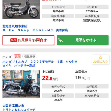
モデル年式
走行距離
年式不明
12582Km
初度登録年
車検/自賠責
年式不明
自賠責保険無し
北海道 札幌市東区
Ｂｉｋｅ Ｓｈｏｐ Ｒｏｍａ－ＭＣ 美香保店
お見積り/お問合せ
電話をかける
無料
ホンダ
更新
複数画像
ホンダ リトルカブ ２００５年モデル ４速 セル付き
タイヤ バッテリー新品
支払総額
車両価格
22
19
.6
.9
万円
万円
モデル年式
走行距離
2005年
7528Km
初度登録年
車検/自賠責
2005年
―
大阪府 富田林市
トリトン＆ミルコビッチ