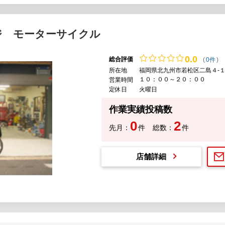
ジ モーターサイクル
0.
0
総合評価
(
0件
)
所在地
福岡県北九州市若松区二島４-１
１０：００～２０：００
営業時間
定休日
火曜日
作業実績投稿数
0
2
先月：
件
総数：
件
店舗詳細