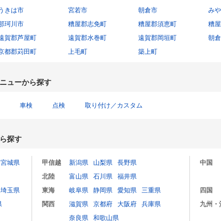
うきは市
宮若市
朝倉市
みや
那珂川市
糟屋郡志免町
糟屋郡須恵町
糟屋
遠賀郡芦屋町
遠賀郡水巻町
遠賀郡岡垣町
朝倉
京都郡苅田町
上毛町
築上町
ニューから探す
車検
点検
取り付け／カスタム
ら探す
宮城県
甲信越
新潟県
山梨県
長野県
中国
北陸
富山県
石川県
福井県
埼玉県
東海
岐阜県
静岡県
愛知県
三重県
四国
県
関西
滋賀県
京都府
大阪府
兵庫県
九州・
奈良県
和歌山県