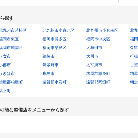
ら探す
北九州市若松区
北九州市小倉北区
北九州市小倉南区
北九
福岡市東区
福岡市博多区
福岡市中央区
福岡
福岡市城南区
福岡市早良区
大牟田市
久留
八女市
筑後市
大川市
行橋
小郡市
筑紫野市
太宰府市
古賀
うきは市
糸島市
糟屋郡志免町
糟屋
糟屋郡粕屋町
遠賀郡水巻町
遠賀郡岡垣町
朝倉
築上町
可能な整備店をメニューから探す