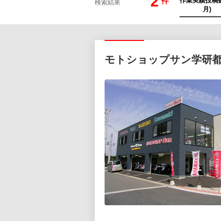
2
件
検索結果
モトショップサン学研