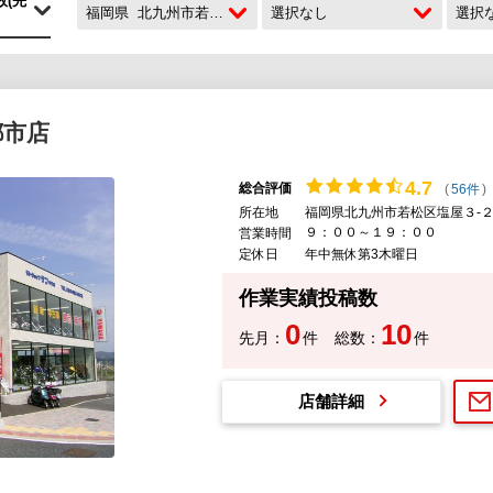
福岡県
北九州市若松区
選択なし
選択
都市店
4.
7
総合評価
(
56件
)
所在地
福岡県北九州市若松区塩屋３-２
９：００～１９：００
営業時間
定休日
年中無休第3木曜日
作業実績投稿数
0
10
先月：
件
総数：
件
店舗詳細