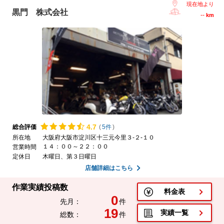
現在地より
黒門 株式会社
--
km
4.
7
総合評価
(
5件
)
所在地
大阪府大阪市淀川区十三元今里３-２-１０
１４：００～２２：００
営業時間
定休日
木曜日、第３日曜日
店舗詳細はこちら
作業実績投稿数
料金表
0
先月：
件
19
実績一覧
総数：
件