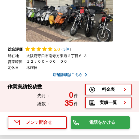
5.
0
総合評価
(
3件
)
所在地
大阪府守口市南寺方東通２丁目６-３
１２：００～００：００
営業時間
定休日
木曜日
店舗詳細はこちら
作業実績投稿数
料金表
0
先月：
件
35
実績一覧
総数：
件
電話をかける
メンテ問合せ