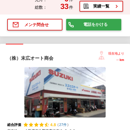
33
実績一覧
総数：
件
電話をかける
メンテ問合せ
現在地より
（株）末広オート商会
--
km
4.
8
総合評価
(
27件
)