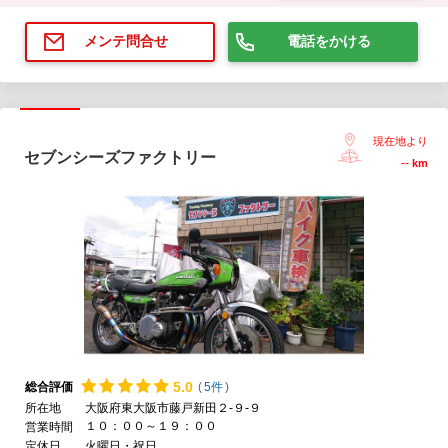
電話をかける
メンテ問合せ
現在地より
セブンシーズファクトリー
--
km
5.
0
総合評価
(
5件
)
所在地
大阪府東大阪市藤戸新田２-９-９
１０：００～１９：００
営業時間
定休日
火曜日・祝日