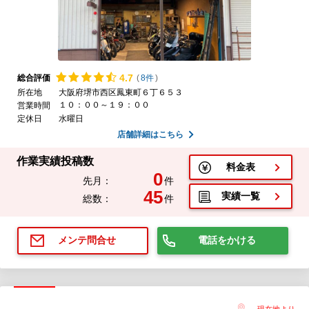
4.
7
総合評価
(
8件
)
所在地
大阪府堺市西区鳳東町６丁６５３
１０：００～１９：００
営業時間
定休日
水曜日
店舗詳細はこちら
作業実績投稿数
料金表
0
先月：
件
45
実績一覧
総数：
件
電話をかける
メンテ問合せ
現在地より