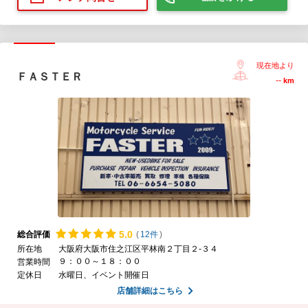
現在地より
ＦＡＳＴＥＲ
--
km
5.
0
総合評価
(
12件
)
所在地
大阪府大阪市住之江区平林南２丁目２-３４
９：００～１８：００
営業時間
定休日
水曜日、イベント開催日
店舗詳細はこちら