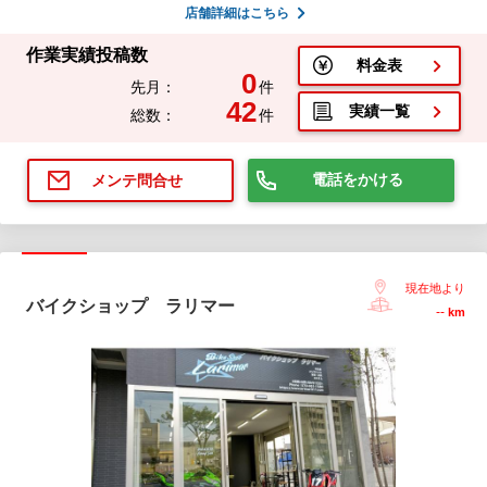
店舗詳細はこちら
作業実績投稿数
料金表
0
先月：
件
42
実績一覧
総数：
件
電話をかける
メンテ問合せ
現在地より
バイクショップ ラリマー
--
km