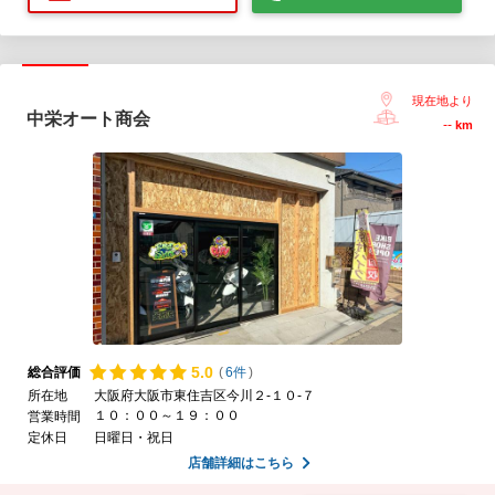
現在地より
中栄オート商会
--
km
5.
0
総合評価
(
6件
)
所在地
大阪府大阪市東住吉区今川２-１０-７
１０：００～１９：００
営業時間
定休日
日曜日・祝日
店舗詳細はこちら