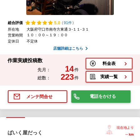
5.
0
総合評価
(
91件
)
所在地
大阪府守口市南寺方東通３‐１１‐３１
１０：００～１９：００
営業時間
定休日
不定休
店舗詳細はこちら
作業実績投稿数
料金表
14
先月：
件
223
実績一覧
総数：
件
電話をかける
メンテ問合せ
現在地より
ばいく屋だっく
--
km