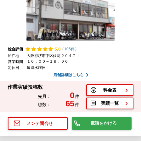
5.
0
総合評価
(
105件
)
所在地
大阪府堺市中区伏尾２９４７-１
１０：００～１９：００
営業時間
定休日
毎週水曜日
店舗詳細はこちら
作業実績投稿数
料金表
0
先月：
件
65
実績一覧
総数：
件
電話をかける
メンテ問合せ