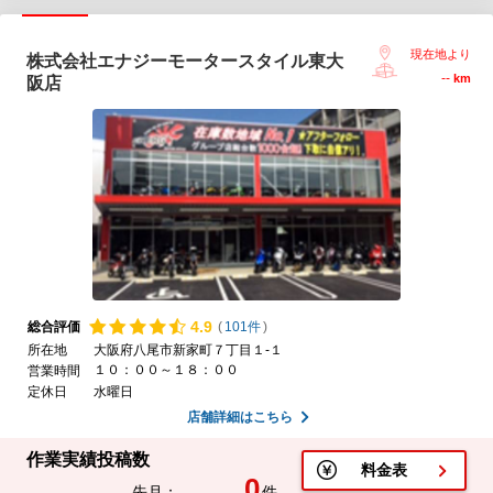
現在地より
株式会社エナジーモータースタイル東大
--
km
阪店
4.
9
総合評価
(
101件
)
所在地
大阪府八尾市新家町７丁目１-１
１０：００～１８：００
営業時間
定休日
水曜日
店舗詳細はこちら
作業実績投稿数
料金表
0
先月：
件