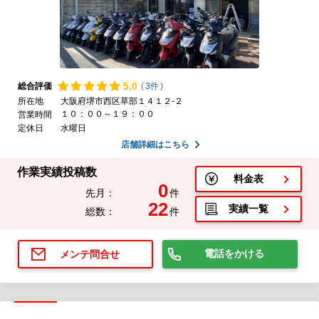
5.
0
総合評価
(
3件
)
所在地
大阪府堺市西区草部１４１２-２
１０：００～１９：００
営業時間
定休日
水曜日
店舗詳細はこちら
作業実績投稿数
料金表
0
先月：
件
22
実績一覧
総数：
件
電話をかける
メンテ問合せ