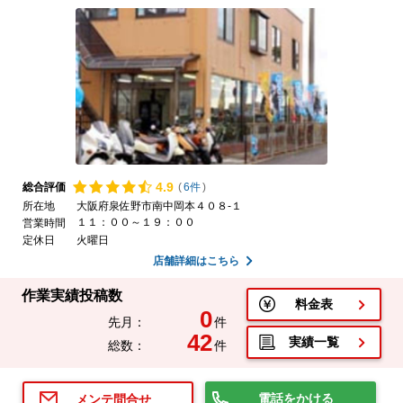
4.
9
総合評価
(
6件
)
所在地
大阪府泉佐野市南中岡本４０８-１
１１：００～１９：００
営業時間
定休日
火曜日
店舗詳細はこちら
作業実績投稿数
料金表
0
先月：
件
42
実績一覧
総数：
件
電話をかける
メンテ問合せ