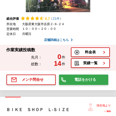
4.
7
総合評価
(
21件
)
所在地
大阪府東大阪市吉原２-６-２４
１０：００～２０：００
営業時間
定休日
月曜日
店舗詳細はこちら
作業実績投稿数
料金表
0
先月：
件
14
実績一覧
総数：
件
電話をかける
メンテ問合せ
現在地より
ＢＩＫＥ ＳＨＯＰ Ｌ-ＳＩＺＥ
--
km