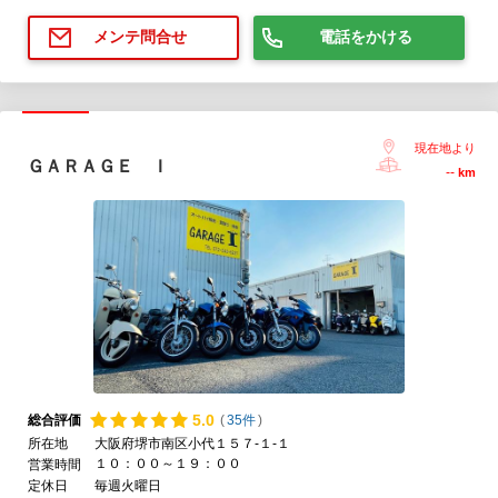
電話をかける
メンテ問合せ
現在地より
ＧＡＲＡＧＥ Ｉ
--
km
5.
0
総合評価
(
35件
)
所在地
大阪府堺市南区小代１５７-１-１
１０：００～１９：００
営業時間
定休日
毎週火曜日