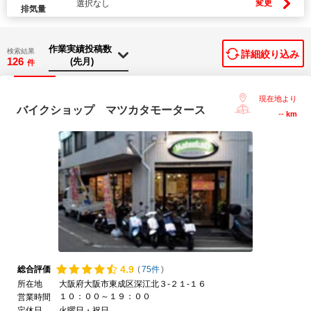
変更
選択なし
排気量
検索結果
詳細絞り込み
126
件
現在地より
バイクショップ マツカタモータース
--
km
4.
9
総合評価
(
75件
)
所在地
大阪府大阪市東成区深江北３-２１-１６
１０：００～１９：００
営業時間
定休日
火曜日・祝日