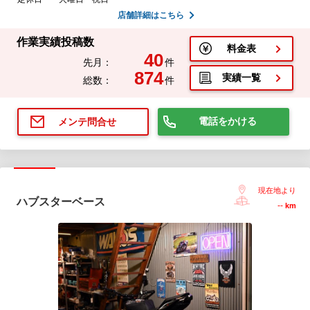
店舗詳細はこちら
作業実績投稿数
料金表
40
先月：
件
874
実績一覧
総数：
件
電話をかける
メンテ問合せ
現在地より
ハブスターベース
--
km