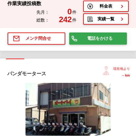
作業実績投稿数
料金表
0
先月：
件
242
実績一覧
総数：
件
電話をかける
メンテ問合せ
現在地より
パンダモータース
--
km