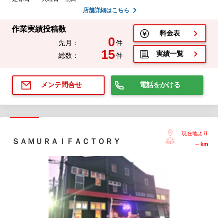
店舗詳細はこちら
作業実績投稿数
料金表
0
先月：
件
15
実績一覧
総数：
件
電話をかける
メンテ問合せ
現在地より
ＳＡＭＵＲＡＩＦＡＣＴＯＲＹ
--
km