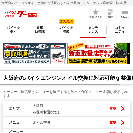
大阪府のエンジンオイル交換に対応可能なバイク整備・メンテナンス店検索・料金(費用)比較なら【グーバイク(GooBike)】
バイクを
新車
バイクを
メンテ
コミュ
探す
販売店
売る
ナンス
ニティ
大阪府のバイクエンジンオイル交換に対応可能な整備
メーカー・排気量とメニューを選択すると該当の作業メニュー金額が表示され
ます
大阪府
エリア
変更
市区町村選択なし
メニュー
変更
オイル交換
メーカー