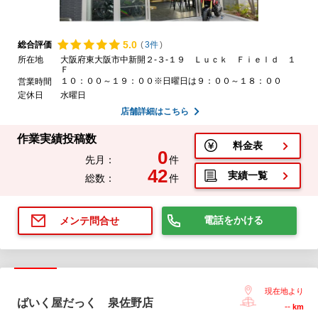
5.
0
総合評価
(
3件
)
所在地
大阪府東大阪市中新開２‐３‐１９ Ｌｕｃｋ Ｆｉｅｌｄ １
Ｆ
１０：００～１９：００※日曜日は９：００～１８：００
営業時間
定休日
水曜日
店舗詳細はこちら
作業実績投稿数
料金表
0
先月：
件
42
実績一覧
総数：
件
電話をかける
メンテ問合せ
現在地より
ばいく屋だっく 泉佐野店
--
km