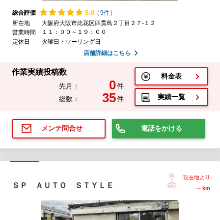
5.
0
総合評価
(
9件
)
所在地
大阪府大阪市此花区四貫島２丁目２７-１２
１１：００～１９：００
営業時間
定休日
火曜日・ツーリング日
店舗詳細はこちら
作業実績投稿数
料金表
0
先月：
件
35
実績一覧
総数：
件
電話をかける
メンテ問合せ
現在地より
ＳＰ ＡＵＴＯ ＳＴＹＬＥ
--
km