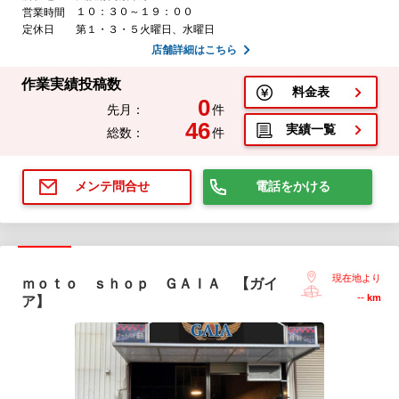
１０：３０～１９：００
営業時間
定休日
第１・３・５火曜日、水曜日
店舗詳細はこちら
作業実績投稿数
料金表
0
先月：
件
46
実績一覧
総数：
件
電話をかける
メンテ問合せ
現在地より
ｍｏｔｏ ｓｈｏｐ ＧＡＩＡ 【ガイ
--
km
ア】