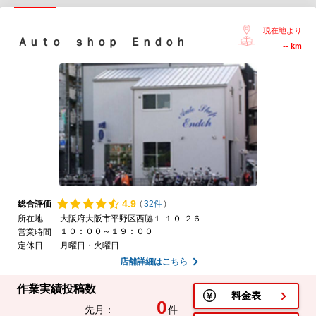
現在地より
Ａｕｔｏ ｓｈｏｐ Ｅｎｄｏｈ
--
km
4.
9
総合評価
(
32件
)
所在地
大阪府大阪市平野区西脇１-１０-２６
１０：００～１９：００
営業時間
定休日
月曜日・火曜日
店舗詳細はこちら
作業実績投稿数
料金表
0
先月：
件