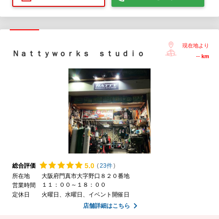
現在地より
Ｎａｔｔｙｗｏｒｋｓ ｓｔｕｄｉｏ
--
km
5.
0
総合評価
(
23件
)
所在地
大阪府門真市大字野口８２０番地
１１：００～１８：００
営業時間
定休日
火曜日、水曜日、イベント開催日
店舗詳細はこちら