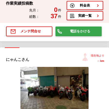
作業実績投稿数
料金表
0
先月：
件
37
実績一覧
総数：
件
電話をかける
メンテ問合せ
現在地より
にゃんこさん
--
km