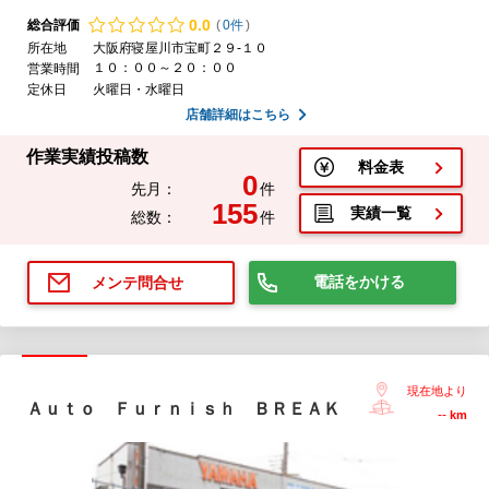
0.
0
総合評価
(
0件
)
所在地
大阪府寝屋川市宝町２９-１０
１０：００～２０：００
営業時間
定休日
火曜日・水曜日
店舗詳細はこちら
作業実績投稿数
料金表
0
先月：
件
155
実績一覧
総数：
件
電話をかける
メンテ問合せ
現在地より
Ａｕｔｏ Ｆｕｒｎｉｓｈ ＢＲＥＡＫ
--
km