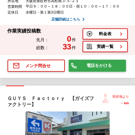
所在地
大阪府泉佐野市高松南３-５-２３
平日９：００～１８：００日・祝１０：００～１７：００
営業時間
定休日
水曜日・第１第3日曜日
店舗詳細はこちら
作業実績投稿数
料金表
0
先月：
件
33
実績一覧
総数：
件
電話をかける
メンテ問合せ
現在地より
ＧＵＹＳ Ｆａｃｔｏｒｙ 【ガイズフ
--
km
ァクトリー】