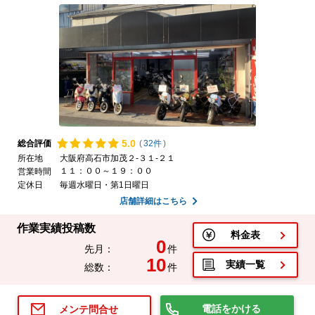
5.
0
総合評価
(
32件
)
所在地
大阪府高石市加茂２-３１-２１
１１：００～１９：００
営業時間
定休日
毎週水曜日・第1日曜日
店舗詳細はこちら
作業実績投稿数
料金表
0
先月：
件
10
実績一覧
総数：
件
電話をかける
メンテ問合せ