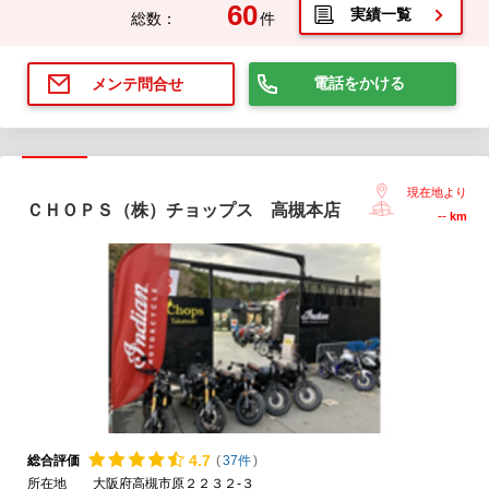
60
実績一覧
総数：
件
電話をかける
メンテ問合せ
現在地より
ＣＨＯＰＳ（株）チョップス 高槻本店
--
km
4.
7
総合評価
(
37件
)
所在地
大阪府高槻市原２２３２-３