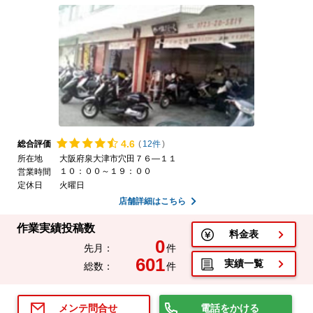
4.
6
総合評価
(
12件
)
所在地
大阪府泉大津市穴田７６―１１
１０：００～１９：００
営業時間
定休日
火曜日
店舗詳細はこちら
作業実績投稿数
料金表
0
先月：
件
601
実績一覧
総数：
件
電話をかける
メンテ問合せ