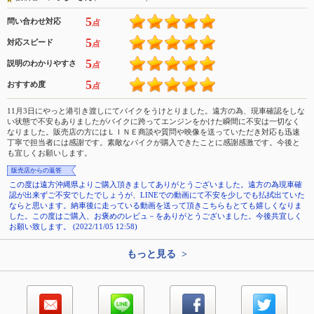
5
問い合わせ対応
点
5
対応スピード
点
5
説明のわかりやすさ
点
5
おすすめ度
点
11月3日にやっと港引き渡しにてバイクをうけとりました。遠方の為、現車確認をしな
い状態で不安もありましたがバイクに跨ってエンジンをかけた瞬間に不安は一切なく
なりました。販売店の方にはＬＩＮＥ商談や質問や映像を送っていただき対応も迅速
丁寧で担当者には感謝です。素敵なバイクが購入できたことに感謝感激です。今後と
も宜しくお願いします。
販売店からの返答
この度は遠方沖縄県よりご購入頂きましてありがとうございました。遠方の為現車確
認が出来ずご不安でしたでしょうが、LINEでの動画にて不安を少しでも払拭出ていた
ならと思います。納車後に走っている動画を送って頂きこちらもとても嬉しくなりま
した。この度はご購入、お褒めのレビュ－をありがとうございました。今後共宜しく
お願い致します。 (2022/11/05 12:58)
もっと見る >