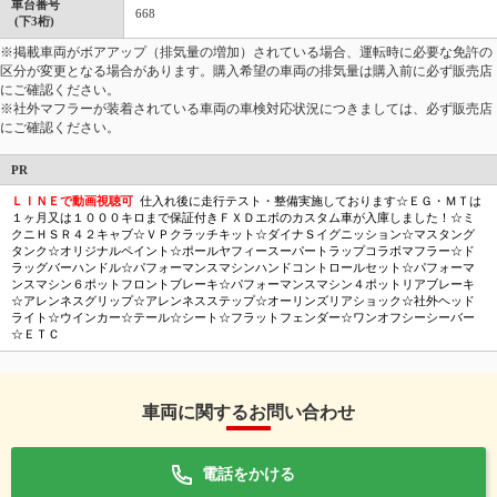
車台番号
668
(下3桁)
※掲載車両がボアアップ（排気量の増加）されている場合、運転時に必要な免許の
区分が変更となる場合があります。購入希望の車両の排気量は購入前に必ず販売店
にご確認ください。
※社外マフラーが装着されている車両の車検対応状況につきましては、必ず販売店
にご確認ください。
PR
ＬＩＮＥで動画視聴可
仕入れ後に走行テスト・整備実施しております☆ＥＧ・ＭＴは
１ヶ月又は１０００キロまで保証付きＦＸＤエボのカスタム車が入庫しました！☆ミ
クニＨＳＲ４２キャブ☆ＶＰクラッチキット☆ダイナＳイグニッション☆マスタング
タンク☆オリジナルペイント☆ポールヤフィースーパートラップコラボマフラー☆ド
ラッグバーハンドル☆パフォーマンスマシンハンドコントロールセット☆パフォーマ
ンスマシン６ポットフロントブレーキ☆パフォーマンスマシン４ポットリアブレーキ
☆アレンネスグリップ☆アレンネスステップ☆オーリンズリアショック☆社外ヘッド
ライト☆ウインカー☆テール☆シート☆フラットフェンダー☆ワンオフシーシーバー
☆ＥＴＣ
車両に関するお問い合わせ
電話をかける