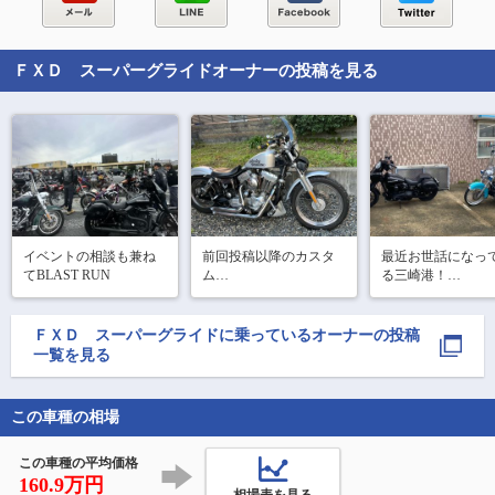
ＦＸＤ スーパーグライド
オーナーの投稿を見る
イベントの相談も兼ね
前回投稿以降のカスタ
最近お世話になっ
てBLAST RUN
ム

る三崎港！

風防装着

3日はパーティー🎉

グリップ交換

路地に入ると…そ
フットペグ交換

昭和ロマン！
ＦＸＤ スーパーグライド
に乗っているオーナーの投稿
チンスポ装着
一覧を見る
この車種の相場
この車種の平均価格
160.9万円