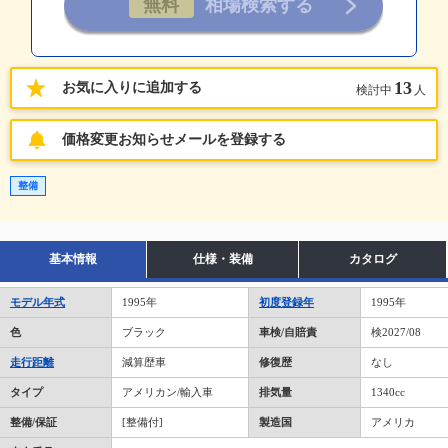
13
お気に入りに追加する
検討中
人
価格変更お知らせメールを登録する
整備
基本情報
仕様・装備
カタログ
モデル年式
1995年
初度登録年
1995年
色
ブラック
車検/自賠責
検2027/08
走行距離
減算歴車
修復歴
なし
タイプ
アメリカン/輸入車
排気量
1340cc
整備/保証
[整備付]
製造国
アメリカ