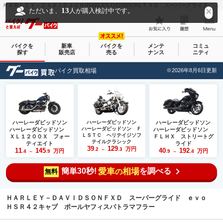
ＨＡＲＬＥＹ－ＤＡＶＩＤＳＯＮ(HARLEY-DAVIDSON) ＦＸＤ スーパーグライド ｅｖｏ ＨＳＲ４２キャブ ポールヤフィスパトラマフラー｜（株）ＥＩＧＨＴ ＷＯＲＫＳ ／ エイトワークス｜新車・中古バイクなら【グーバイク(GooBike)】
13
ただいま、
人が購入検討中です。
バイクを
新車
バイクを
メンテ
コミュ
探す
販売店
売る
ナンス
ニティ
バイク買取相場
※2026年8月6日更新
ハーレーダビッドソン
ハーレーダビッドソン
ハーレーダビッドソン
ハーレーダビッドソン Ｆ
ハーレーダビッドソン
ハーレーダビッドソン
ＬＳＴＣ ヘリテイジソフ
ＸＬ１２００Ｘ フォー
ＦＬＨＸ ストリートグ
テイルクラシック
ティエイト
ライド
39
129
万円
.2
.3
11
145
40
192
～
万円
万円
.4
.9
.9
.4
～
～
簡単30秒!
愛車
相場
を調べる
の
無料
ＨＡＲＬＥＹ－ＤＡＶＩＤＳＯＮＦＸＤ スーパーグライド ｅｖｏ
ＨＳＲ４２キャブ ポールヤフィスパトラマフラー