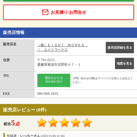
お見積り/お問合せ
販売店情報
販売店名
（株）ＥＩＧＨＴ ＷＯＲＫＳ
販売店詳細を見る
／ エイトワークス
住所
〒791-0215
地図を見る
愛媛県東温市北野田４７－１
TEL
電話をかける
※問い合わせの際はグーバイクを見たとお伝えく
089-968-2811
ださい
FAX
089-968-2819
販売店レビュー (8件)
5
点
総合
投稿者：
いっちーさん
(2022/11/05 12:16)