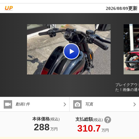
2026/08/09更新
ブレイクアウ
た！画像の通
動画1件
写真
本体価格
支払総額
(税込)
(税込)
288
310.7
万円
万円