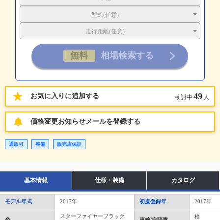
型式(任意)
走行距離(任意)
49
お気に入りに追加する
検討中
人
価格変更お知らせメールを登録する
通販可
整備
販売店保証
基本情報
仕様・装備
カタログ
モデル年式
2017年
初度登録年
2017年
スターファイヤーブラック
検
色
車検/自賠責