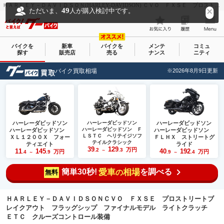
ＨＡＲＬＥＹ－ＤＡＶＩＤＳＯＮ(HARLEY-DAVIDSON) ＣＶＯ ＦＸＳＥ プロストリートブレイクアウト フラッグシップ ファイナルモデル ライトクラッチ ＥＴＣ クルーズコントロール装備｜ＡＮＧＩＥ ＭＯＴＯＲ ＣＹＣＬＥＳ｜新車・中古バイクなら【グーバイク(GooBike)】
49
ただいま、
人が購入検討中です。
バイクを
新車
バイクを
メンテ
コミュ
探す
販売店
売る
ナンス
ニティ
バイク買取相場
※2026年8月9日更新
ハーレーダビッドソン
ハーレーダビッドソン
ハーレーダビッドソン
ハーレーダビッドソン Ｆ
ハーレーダビッドソン
ハーレーダビッドソン
ＬＳＴＣ ヘリテイジソフ
ＸＬ１２００Ｘ フォー
ＦＬＨＸ ストリートグ
テイルクラシック
ティエイト
ライド
39
129
万円
.2
.3
11
145
40
192
～
万円
万円
.4
.9
.9
.4
～
～
簡単30秒!
愛車
相場
を調べる
の
無料
ＨＡＲＬＥＹ－ＤＡＶＩＤＳＯＮＣＶＯ ＦＸＳＥ プロストリートブ
レイクアウト フラッグシップ ファイナルモデル ライトクラッチ
ＥＴＣ クルーズコントロール装備