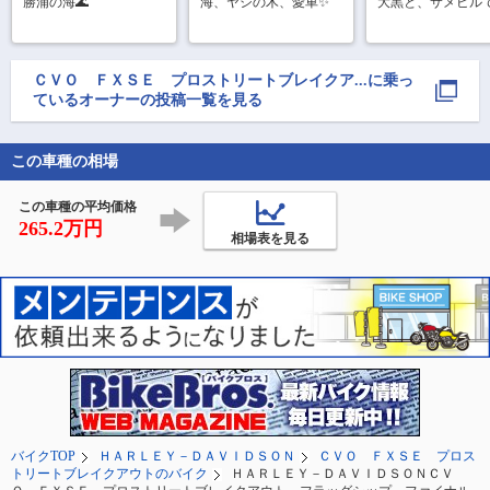
勝浦の海🌊
海、ヤシの木、愛車✨
大黒と、サメビル
ＣＶＯ ＦＸＳＥ プロストリートブレイクア
...
に乗っ
ているオーナーの投稿一覧を見る
この車種の相場
この車種の平均価格
265.2万円
相場表を見る
バイクTOP
ＨＡＲＬＥＹ－ＤＡＶＩＤＳＯＮ
ＣＶＯ ＦＸＳＥ プロス
トリートブレイクアウトのバイク
ＨＡＲＬＥＹ－ＤＡＶＩＤＳＯＮＣＶ