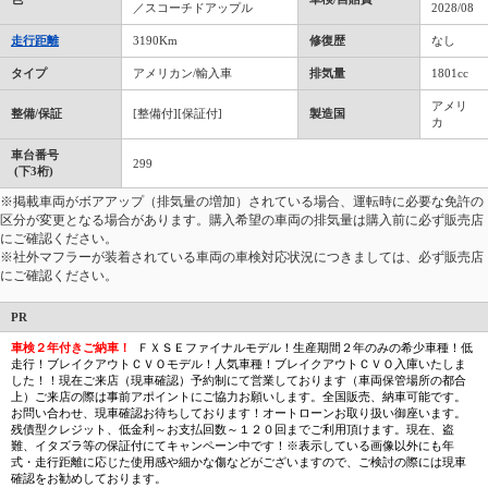
／スコーチドアップル
2028/08
走行距離
3190Km
修復歴
なし
タイプ
アメリカン/輸入車
排気量
1801cc
アメリ
整備/保証
[整備付][保証付]
製造国
カ
車台番号
299
(下3桁)
※掲載車両がボアアップ（排気量の増加）されている場合、運転時に必要な免許の
区分が変更となる場合があります。購入希望の車両の排気量は購入前に必ず販売店
にご確認ください。
※社外マフラーが装着されている車両の車検対応状況につきましては、必ず販売店
にご確認ください。
PR
車検２年付きご納車！
ＦＸＳＥファイナルモデル！生産期間２年のみの希少車種！低
走行！ブレイクアウトＣＶＯモデル！人気車種！ブレイクアウトＣＶＯ入庫いたしま
した！！現在ご来店（現車確認）予約制にて営業しております（車両保管場所の都合
上）ご来店の際は事前アポイントにご協力お願いします。全国販売、納車可能です。
お問い合わせ、現車確認お待ちしております！オートローンお取り扱い御座います。
残債型クレジット、低金利～お支払回数～１２０回までご利用頂けます。現在、盗
難、イタズラ等の保証付にてキャンペーン中です！※表示している画像以外にも年
式・走行距離に応じた使用感や細かな傷などがございますので、ご検討の際には現車
確認をお勧めしております。