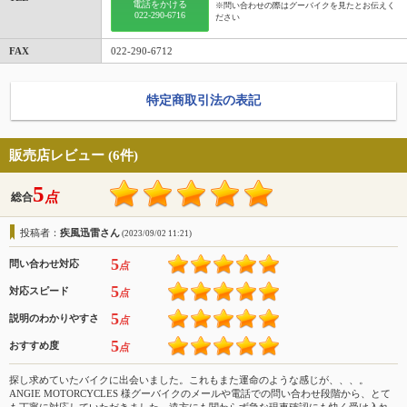
電話をかける
※問い合わせの際はグーバイクを見たとお伝えく
022-290-6716
ださい
FAX
022-290-6712
特定商取引法の表記
販売店レビュー (6件)
5
点
総合
投稿者：
疾風迅雷さん
(2023/09/02 11:21)
5
問い合わせ対応
点
5
対応スピード
点
5
説明のわかりやすさ
点
5
おすすめ度
点
探し求めていたバイクに出会いました。これもまた運命のような感じが、、、。
ANGIE MOTORCYCLES 様グーバイクのメールや電話での問い合わせ段階から、とて