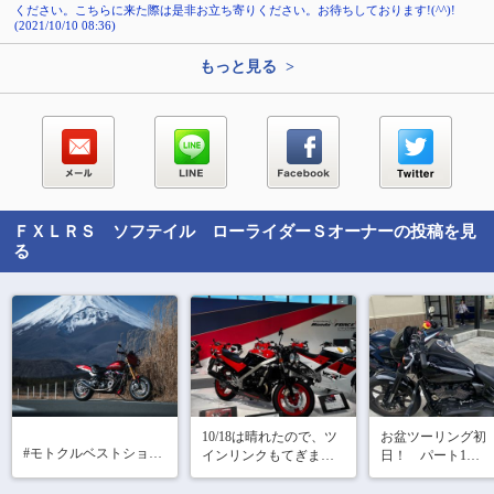
ください。こちらに来た際は是非お立ち寄りください。お待ちしております!(^^)!
(2021/10/10 08:36)
もっと見る >
ＦＸＬＲＳ ソフテイル ローライダーＳ
オーナーの投稿を見
る
10/18は晴れたので、ツ
お盆ツーリング初
#モトクルベストショッ
インリンクもてぎまで
日！　パート1

ト
ツーリング

今回はなるべく下
ホンダコレクションで
で！って事で
