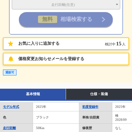
走行距離(任意)
15
お気に入りに追加する
検討中
人
価格変更お知らせメールを登録する
通販可
基本情報
仕様・装備
モデル年式
2025年
初度登録年
2025年
検
色
ブラック
車検/自賠責
2028/09
走行距離
50Km
修復歴
なし