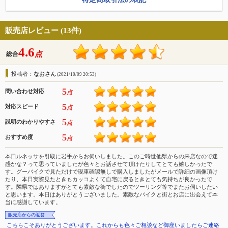
販売店レビュー (13件)
4.6
点
総合
投稿者：
なおさん
(2021/10/09 20:53)
5
問い合わせ対応
点
5
対応スピード
点
5
説明のわかりやすさ
点
5
おすすめ度
点
本日ルネッサを引取に岩手からお伺いしました。このご時世他県からの来店なので迷
惑かな？って思っていましたが色々とお話させて頂けたりしてとても嬉しかったで
す。グーバイクで見ただけで現車確認無しで購入しましたがメールで詳細の画像頂け
たり、本日実際見たときもカッコよくて自宅に戻るときとても気持ちが良かったで
す。隣県ではありますがとても素敵な街でしたのでツーリング等でまたお伺いしたい
と思います。本日はありがとうございました。素敵なバイクと街とお店に出会えて本
当に感謝しています。
販売店からの返答
こちらこそありがとうございます。これからも色々ご相談など御座いましたらご連絡