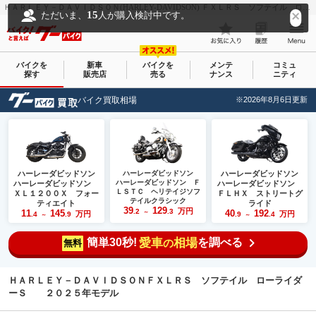
ＨＡＲＬＥＹ－ＤＡＶＩＤＳＯＮ(HARLEY-DAVIDSON) ＦＸＬＲＳ ソフテイル ローライダーＳ ２０２５年モデル｜パワーズサトウ｜新車・中古バイクなら【グーバイク(GooBike)】
15
ただいま、
人が購入検討中です。
バイクを
新車
バイクを
メンテ
コミュ
探す
販売店
売る
ナンス
ニティ
バイク買取相場
※2026年8月6日更新
ハーレーダビッドソン
ハーレーダビッドソン
ハーレーダビッドソン
ハーレーダビッドソン Ｆ
ハーレーダビッドソン
ハーレーダビッドソン
ＬＳＴＣ ヘリテイジソフ
ＸＬ１２００Ｘ フォー
ＦＬＨＸ ストリートグ
テイルクラシック
ティエイト
ライド
39
129
万円
.2
.3
11
145
40
192
～
万円
万円
.4
.9
.9
.4
～
～
簡単30秒!
愛車
相場
を調べる
の
無料
ＨＡＲＬＥＹ－ＤＡＶＩＤＳＯＮＦＸＬＲＳ ソフテイル ローライダ
ーＳ ２０２５年モデル