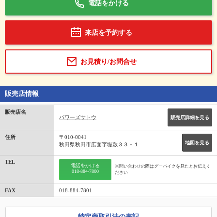
電話をかける
来店を予約する
お見積り/お問合せ
販売店情報
販売店名
パワーズサトウ
販売店詳細を見る
住所
〒010-0041
地図を見る
秋田県秋田市広面字堤敷３３－１
TEL
電話をかける
※問い合わせの際はグーバイクを見たとお伝えく
018-884-7800
ださい
FAX
018-884-7801
特定商取引法の表記