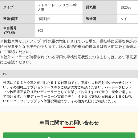
ストリート/アメリカン/輸
タイプ
排気量
1923cc
入車
整備/保証
[保証付]
製造国
タイ
車台番号
S03
(下3桁)
※掲載車両がボアアップ（排気量の増加）されている場合、運転時に必要な免許の
区分が変更となる場合があります。購入希望の車両の排気量は購入前に必ず販売店
にご確認ください。
※社外マフラーが装着されている車両の車検対応状況につきましては、必ず販売店
にご確認ください。
PR
当店にてＤＥＭＯ車と使用したＥＴＣ付車両です。下取り大歓迎お問い合わせくださ
い。その他純正オプションケース等をご検討の方ご相談ください。ハーレーダビット
ソン秋田県正規取り扱いディーラーとして営業しておりますので安心、安全で楽しん
で頂けます。正規ディーラーローン実質年率４，４９％お支払い回数最大１８０回払
いＯＲハーフアッププラン等選択可能です。その他お気軽にご相談くだい。
車両に関するお問い合わせ