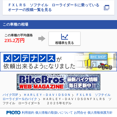
は、80年代のバリバリ
朝6時に出発して
ＦＸＬＲＳ ソフテイル ローライダーＳ
に乗っている
マシンである、
にしお岡ノ山で朝
オーナーの投稿一覧を見る
VFR400Z、VFR400Rの
憩

新車並みの個体が！

道の駅潮見坂でト
高校生の自分には到底
休憩

この車種の相場
手が届かなかっ
第一目的の光明寺
大大黒さまを拝見！
この車種の平均価格
次は秋葉神社大灯
235.2万円
撮影
相場表を見る
バイクTOP
ＨＡＲＬＥＹ－ＤＡＶＩＤＳＯＮ
ＦＸＬＲＳ ソフテイル
ローライダーＳのバイク
ＨＡＲＬＥＹ－ＤＡＶＩＤＳＯＮＦＸＬＲＳ ソ
フテイル ローライダーＳ ２０２５年モデル
利用規約
個人情報の取扱いについて
お問合せ
個人情報保護方針