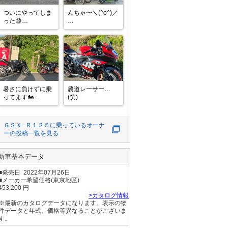
ついにやってしま
んちゃ〜＼(^o^)／

った😅

🌟おはようござい
めちゃくちゃ気に
マチュ🌟

入っていたボルド
ールを出して

ちのういつも行く
我慢できずにGSX-
スーパーで釜揚げ
R125を買ってし
し

まいました笑笑

らすを買おうと思
暑さに負けずに乗
農道レーサー…
2週間ほど前にい
って魚🐟️コーナー
ってます🏍️

(笑)
つものバロンにふ
に

14Rはいつ帰って
らっと寄って在庫
くるのか…😭
聞いてみたらちょ
行くと！！見つけ
ＧＳＸ−Ｒ１２５
に乗っているオーナ
うどいい
まちた。山田のう
ーの投稿一覧を見る
な

ぎ！！Instagram
新車基本データ
でこの
■発売日 2022年07月26日
■メーカー希望価格(東京地区)
453,200 円
>カタログ情報
※最新のカタログデータになります。表示の物
件データと年式、価格等異なることがございま
す。