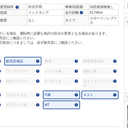
度登録年
年式不明
車検/自賠責
自賠責保険無し
造国
インドネシア
走行距離
6176Km
スポーツ／レプリ
復歴
なし
タイプ
カ
ている場合、運転時に必要な免許の区分が変更となる場合があります。
売店にご確認ください。
応状況につきましては、必ず販売店にご確認ください。
販売店保証
整備
構造変更済み
ワンオーナー
ノーマル車
逆輸入車
社外メーター
オーディオ
セキュリティシステ
ム
フルカスタム
FI車
４スト
ボアアップ車
MT