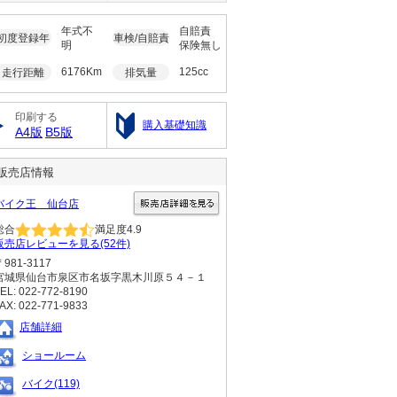
年式不
自賠責
初度登録年
車検/自賠責
明
保険無し
6176Km
125cc
走行距離
排気量
印刷する
購入基礎知識
A4版
B5版
販売店情報
バイク王 仙台店
総合
満足度
4.9
販売店レビューを見る(52件)
〒981-3117
宮城県仙台市泉区市名坂字黒木川原５４－１
EL: 022-772-8190
AX: 022-771-9833
店舗詳細
ショールーム
バイク(119)