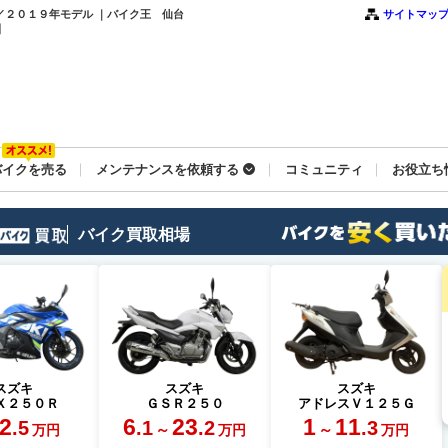
ル／２０１９年モデル ｜バイク王 仙台
サイトマッ
】
バイクを売る
メンテナンスを依頼する
コミュニティ
お役立ち
バイク買取相場
スズキ
スズキ
スズキ
Ｘ２５０Ｒ
ＧＳＲ２５０
アドレスＶ１２５Ｇ
2
6
23
1
11
.5
.1
.2
.3
～
～
万円
万円
万円