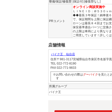
整備/保証/修復歴
[保証付] [修復歴なし]
オンライン商談実施中
ＬＩＮＥＩＤ：＠５３０ｖｍ
◆◆最長３年保証！納車後６
で、保証期間を上限に保証継
PRコメント
ローンは最長８４回までお支
保安基準適合パーツに交換さ
の上限は車両により異なりま
ご用意しています！詳しくは
店舗情報
バイク王 仙台店
住所
〒981-3117宮城県仙台市泉区市名坂字
TEL
022-772-8190
FAX
022-771-9833
※お問い合わせの際は
グーバイク
を見たと
す
所属グループ
バイク王