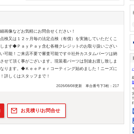
細画像などお気軽にお問合せください！
点検又は１２ヶ月毎の法定点検（有償）を実施していただくこ
します◆ＰａｙＰａｙ含む各種クレジットのお取り扱いござい
い可能！ご来店不要で審査可能です※社外カスタムパーツは納
させて頂く事がございます。現装着パーツは別途お渡し致しま
なります。◆ＫｅｅＰｅｒコーティング始めました！ニーズに
！詳しくはスタッフまで！
2026/08/08更新 車台番号下3桁：217
T
F
約
お見積り/お問合せ