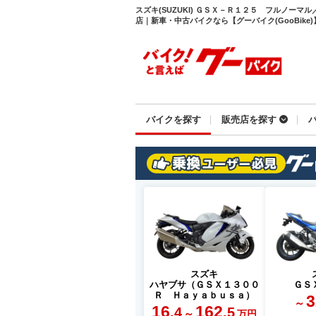
スズキ(SUZUKI) ＧＳＸ－Ｒ１２５ フルノーマ
店｜新車・中古バイクなら【グーバイク(GooBike)
バイクを探す
販売店を探す
スズキ
ハヤブサ（ＧＳＸ１３００
ＧＳ
Ｒ Ｈａｙａｂｕｓａ）
3
～
16
162
.4
.5
～
万円