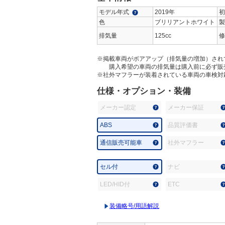
モデル年式
2019年
初
色
ブリリアントホワイト
製
排気量
125cc
修
※掲載車両がボアアップ（排気量の増加）され
購入希望の車両の排気量は購入前に必ず販
※社外マフラーが装着されている車両の車検対
仕様・オプション・装備
メーカー認定
メーカー保証
ABS
品質評価書
通信販売可能車
社外マフラー
セル付
ナビ
LED/HID付
ETC
装備略号/用語解説