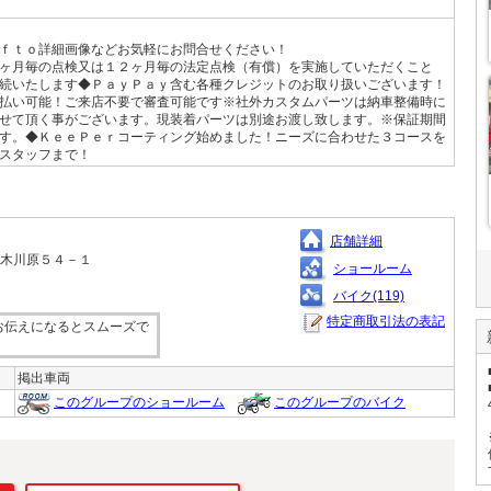
ｆｔｏ詳細画像などお気軽にお問合せください！
ヶ月毎の点検又は１２ヶ月毎の法定点検（有償）を実施していただくこと
続いたします◆ＰａｙＰａｙ含む各種クレジットのお取り扱いございます！
払い可能！ご来店不要で審査可能です※社外カスタムパーツは納車整備時に
せて頂く事がございます。現装着パーツは別途お渡し致します。※保証期間
す。◆ＫｅｅＰｅｒコーティング始めました！ニーズに合わせた３コースを
スタッフまで！
店舗詳細
黒木川原５４－１
ショールーム
バイク(119)
特定商取引法の表記
お伝えになるとスムーズで
掲出車両
このグループのショールーム
このグループのバイク