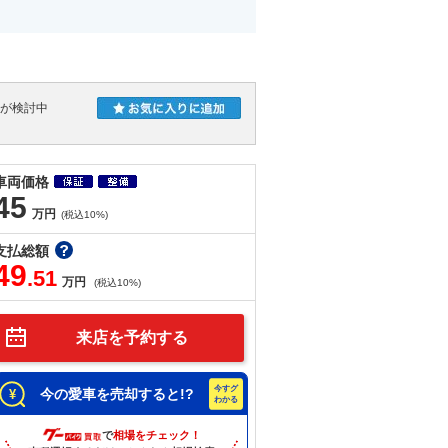
人が検討中
車両価格
45
万円
(税込10%)
支払総額
49
.51
万円
(税込10%)
来店を予約する
今の愛車を売却すると!?
で
相場をチェック！