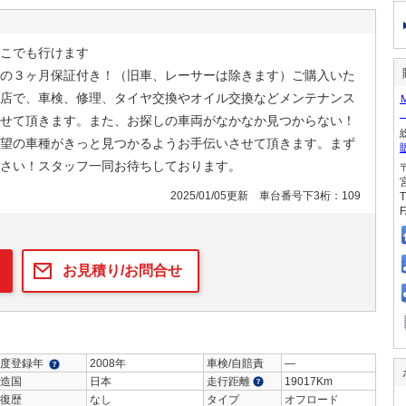
こでも行けます
の３ヶ月保証付き！（旧車、レーサーは除きます）ご購入いた
店で、車検、修理、タイヤ交換やオイル交換などメンテナンス
せて頂きます。また、お探しの車両がなかなか見つからない！
望の車種がきっと見つかるようお手伝いさせて頂きます。まず
さい！スタッフ一同お待ちしております。
2025/01/05更新 車台番号下3桁：109
T
F
お見積り/お問合せ
度登録年
2008年
車検/自賠責
―
造国
日本
走行距離
19017Km
復歴
なし
タイプ
オフロード