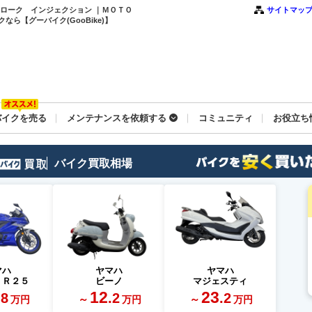
ストローク インジェクション ｜ＭＯＴＯ
サイトマッ
ら【グーバイク(GooBike)】
バイクを売る
メンテナンスを依頼する
コミュニティ
お役立ち
バイク買取相場
マハ
ヤマハ
ヤマハ
－Ｒ２５
ビーノ
マジェスティ
12
23
.8
.2
.2
～
～
万円
万円
万円