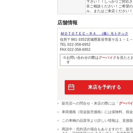
下さい！！しっかりご対応さ
非ご相談ください！ご希望の
ル、またはご来店ください！
店舗情報
ＭＯＴＯＴＥＣ－Ｒ４ （株）モトテック
住所
〒981-3352宮城県富谷市富ケ丘１－１
TEL
022-358-6952
FAX
022-358-6952
※お問い合わせの際は
グーバイク
を見たと
す
来店を予約する
販売店への問合せ・来店の際には「
グーバイ
車両価格（現金販売価格）には保険料、税金
この車輌の品質等より詳しい情報は、直接販
商談中・売約済の場合もありますので、販売