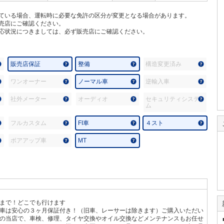
ている場合、運転時に必要な免許の区分が変更となる場合があります。
売店にご確認ください。
応状況につきましては、必ず販売店にご確認ください。
販売店保証
整備
構造変更済み
ワンオーナー
ノーマル車
逆輸入車
社外メーター
オーディオ
セキュリティシステ
ム
フルカスタム
FI車
４スト
ボアアップ車
MT
]
まで！どこでも行けます
車は安心の３ヶ月保証付き！（旧車、レーサーは除きます）ご購入いただい
の当店で、車検、修理、タイヤ交換やオイル交換などメンテナンスもお任せ