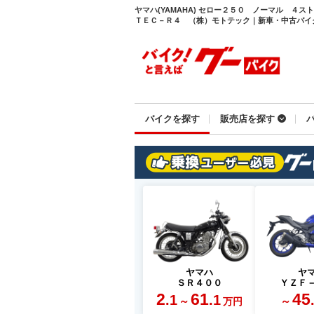
ヤマハ(YAMAHA) セロー２５０ ノーマル ４
ＴＥＣ－Ｒ４ （株）モトテック｜新車・中古バイクな
バイクを探す
販売店を探す
ヤマハ
ヤ
ＳＲ４００
ＹＺＦ
2
61
45
.1
.1
～
～
万円