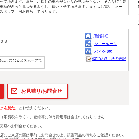
せて頂きます。また、お探しの車両がなかなか見つからない！そんな時も是
車種がきっと見つかるようお手伝いさせて頂きます。まずはお電話、メー
スタッフ一同お待ちしております。
店舗詳細
－３３
ショールーム
バイク(60)
特定商取引法の表記
お伝えになるとスムーズで
お見積り/お問合せ
クを見た
」とお伝えください。
（消費税を除く）、登録等に伴う費用等は含まれておりません。
売店へお問合せください。
店にご来店の際は事前にお問合せの上、該当商品の有無をご確認ください。