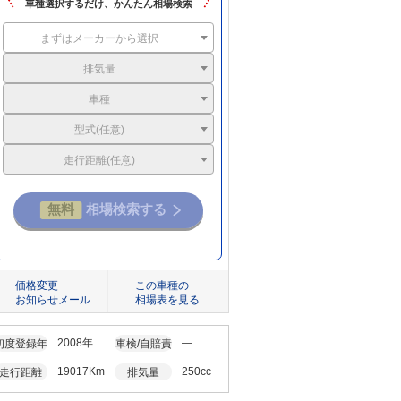
車種選択するだけ、かんたん相場検索
まずはメーカーから選択
排気量
車種
型式(任意)
走行距離(任意)
価格変更
この車種の
お知らせメール
相場表を見る
2008年
―
初度登録年
車検/自賠責
19017Km
250cc
走行距離
排気量