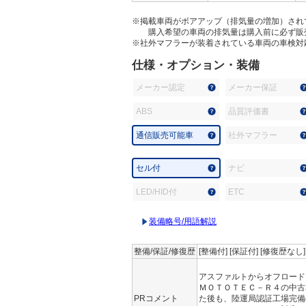
※掲載車両がボアアップ（排気量の増加）され
購入希望の車両の排気量は購入前に必ず販
※社外マフラーが装着されている車両の車検対
仕様・オプション・装備
メーカー認定
メーカー保証
ABS
品質評価書
通信販売可能車
社外マフラー
セル付
ナビ
LED/HID付
ETC
装備略号/用語解説
整備/保証/修復歴
[整備付] [保証付] [修復歴なし
アスファルトからオフロード
ＭＯＴＯＴＥＣ－Ｒ４の中古
PRコメント
た後も、陸運局認証工場完備