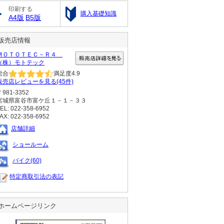
印刷する
購入基礎知識
A4版
B5版
販売店情報
ＭＯＴＯＴＥＣ－Ｒ４
（株）モトテック
総合
満足度
4.9
販売店レビューを見る(45件)
〒981-3352
宮城県富谷市富ケ丘１－１－３３
EL: 022-358-6952
AX: 022-358-6952
店舗詳細
ショールーム
バイク(60)
特定商取引法の表記
ホームページリンク