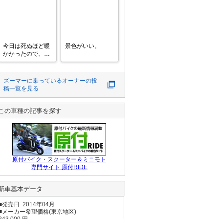
たっ

お願いします🥺
これでもかってく
らいオリジナル化

ミラーを急遽この
位置に付けざるを
得なくなったけ
今日は死ぬほど暖
景色がいい。
ど、後方確認良好
かかったので、龍
だしこれはこれで
が如く極3の誘惑
個性あるからと前
を断ち切りズーマ
向き
ー をいじいじ。

ズーマー
に乗っているオーナーの投
マフラーをメルカ
稿一覧を見る
リで買った汎用の
サイレンサーにヨ
◯ム◯のメタルス
この車種の記事を探す
テッカーを貼り付
けたものに交換。

前のサイレンサー
より
原付バイク・スクーター＆ミニモト
専門サイト 原付RIDE
新車基本データ
■発売日 2014年04月
■メーカー希望価格(東京地区)
243,000 円