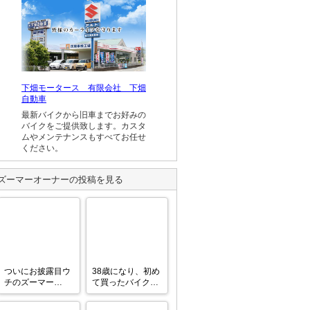
下畑モータース 有限会社 下畑
自動車
最新バイクから旧車までお好みの
バイクをご提供致します。カスタ
ムやメンテナンスもすべてお任せ
ください。
ズーマー
オーナーの投稿を見る
ついにお披露目ウ
38歳になり、初め
チのズーマー

て買ったバイク。
やっとまともに走
少しずついじって
るようになります
いきたい！宜しく