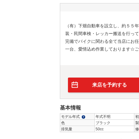
（有）下畑自動車を設立し、約５５年
装・民間車検・レッカー搬送を行って
完備でバイクに関わる全て当店にお任
一台、愛情込め作業しております☆ご
来店を予約する
基本情報
モデル年式
年式不明
初
色
ブラック
製
排気量
50cc
修