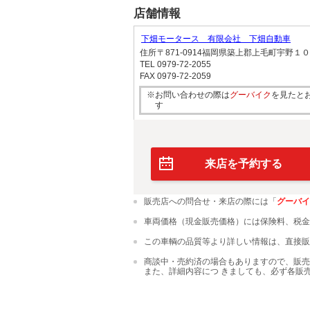
店舗情報
下畑モータース 有限会社 下畑自動車
住所
〒871-0914福岡県築上郡上毛町宇野１
TEL
0979-72-2055
FAX
0979-72-2059
※お問い合わせの際は
グーバイク
を見たと
す
来店を予約する
販売店への問合せ・来店の際には「
グーバイ
車両価格（現金販売価格）には保険料、税金
この車輌の品質等より詳しい情報は、直接販
商談中・売約済の場合もありますので、販売
また、詳細内容につ きましても、必ず各販