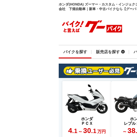
ホンダ(HONDA) ズーマー・カスタム・インジェ
会社 下畑自動車｜新車・中古バイクなら【グーバイク(
バイクを探す
販売店を探す
ホンダ
ホ
ＰＣＸ
レブル
4
30
38
.1
.1
～
～
万円