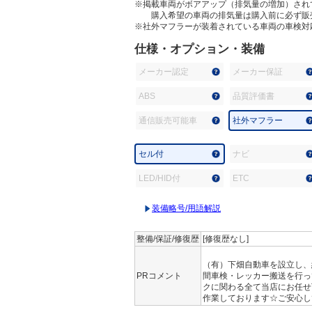
※掲載車両がボアアップ（排気量の増加）され
購入希望の車両の排気量は購入前に必ず販
※社外マフラーが装着されている車両の車検対
仕様・オプション・装備
メーカー認定
メーカー保証
ABS
品質評価書
通信販売可能車
社外マフラー
セル付
ナビ
LED/HID付
ETC
装備略号/用語解説
整備/保証/修復歴
[修復歴なし]
（有）下畑自動車を設立し、
PRコメント
間車検・レッカー搬送を行っ
クに関わる全て当店にお任せ
作業しております☆ご安心し