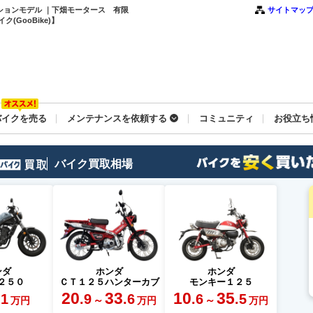
クションモデル ｜下畑モータース 有限
サイトマッ
GooBike)】
バイクを売る
メンテナンスを依頼する
コミュニティ
お役立ち
バイク買取相場
ンダ
ホンダ
ホンダ
２５０
ＣＴ１２５ハンターカブ
モンキー１２５
20
33
10
35
.1
.9
.6
.6
.5
～
～
万円
万円
万円