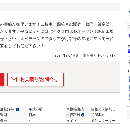
の実績が御座います！二輪車・四輪車の販売・修理・鈑金塗
おります。平成２７年にはバイク専門店をオープン！認証工場
せ下さい。☆ベテランのスタッフがお客様の立場に立って一台
安心してお任せ下さい！
2024/12/04更新 車台番号下3桁：717
T
F
お見積り/お問合せ
度登録年
年式不明
車検/自賠責
自賠責保険無し
造国
日本
走行距離
1186Km
復歴
なし
タイプ
原付スクーター