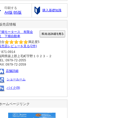
印刷する
購入基礎知識
A4版
B5版
販売店情報
下畑モータース 有限会
社 下畑自動車
総合
満足度
5
販売店レビューを見る(2件)
〒871-0914
福岡県築上郡上毛町宇野１０２３－２
EL: 0979-72-2055
AX: 0979-72-2059
店舗詳細
ショールーム
バイク(9)
ホームページリンク