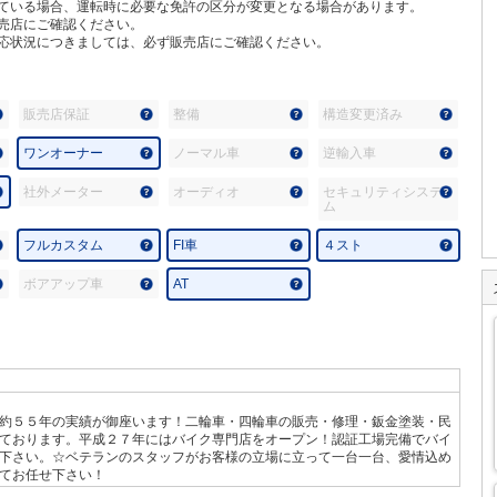
ている場合、運転時に必要な免許の区分が変更となる場合があります。
売店にご確認ください。
応状況につきましては、必ず販売店にご確認ください。
販売店保証
整備
構造変更済み
ワンオーナー
ノーマル車
逆輸入車
社外メーター
オーディオ
セキュリティシステ
ム
フルカスタム
FI車
４スト
ボアアップ車
AT
約５５年の実績が御座います！二輪車・四輪車の販売・修理・鈑金塗装・民
ております。平成２７年にはバイク専門店をオープン！認証工場完備でバイ
下さい。☆ベテランのスタッフがお客様の立場に立って一台一台、愛情込め
てお任せ下さい！