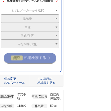
車種選択するだけ、かんたん相場検索
まずはメーカーから選択
排気量
車種
型式(任意)
走行距離(任意)
価格変更
この車種の
お知らせメール
相場表を見る
年式不
自賠責
初度登録年
車検/自賠責
明
保険無し
1186Km
50cc
走行距離
排気量