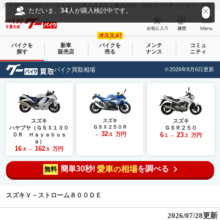
スズキ(SUZUKI) Ｖ－ストローム８００ＤＥ｜株式会社 小川コンペティション 大在本店｜新車・中古バイクなら【グーバイク(GooBike)】
34
ただいま、
人が購入検討中です。
バイクを
新車
バイクを
メンテ
コミュ
探す
販売店
売る
ナンス
ニティ
バイク買取相場
※2026年8月6日更新
スズキ
スズキ
スズキ
ＧＳＸ２５０Ｒ
ハヤブサ（ＧＳＸ１３０
ＧＳＲ２５０
32
万円
6
23
０Ｒ Ｈａｙａｂｕｓ
.5
万円
～
.1
.2
～
ａ）
16
162
万円
.4
.5
～
簡単30秒!
愛車
相場
を調べる
の
無料
スズキＶ－ストローム８００ＤＥ
2026/07/28更新