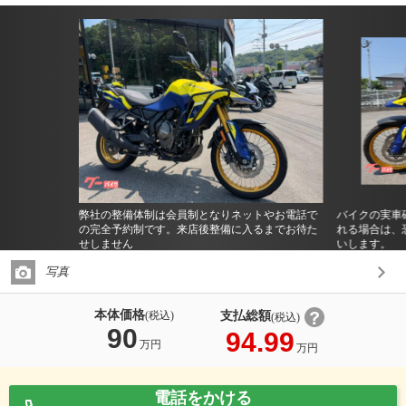
弊社の整備体制は会員制となりネットやお電話で
バイクの実車
の完全予約制です。来店後整備に入るまでお待た
れる場合は、
せしません
いします。
写真
本体価格
支払総額
(税込)
(税込)
90
94.99
万円
万円
電話をかける