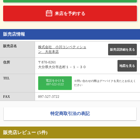
来店を予約する
販売店情報
販売店名
株式会社 小川コンペティショ
販売店詳細を見る
ン 大在本店
住所
〒870-0261
地図を見る
大分県大分市志村１－１－３０
TEL
電話をかける
※問い合わせの際はグーバイクを見たとお伝えく
097-522-1122
ださい
FAX
097-527-3722
特定商取引法の表記
販売店レビュー (5件)