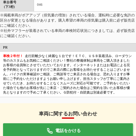
車台番号
046
(下3桁)
※掲載車両がボアアップ（排気量の増加）されている場合、運転時に必要な免許の
区分が変更となる場合があります。購入希望の車両の排気量は購入前に必ず販売店
にご確認ください。
※社外マフラーが装着されている車両の車検対応状況につきましては、必ず販売店
にご確認ください。
PR
車検２年付！
走行距離少なく綺麗な１台です！ＥＴＣ、ＵＳＢ装着済み、ローダウン
等のカスタムもお気軽にご相談ください！弊社の整備体制は車両をご購入頂きました
お客様の会員制とさせていただいております。インターネットまたはお電話による完
全予約制となっておりますのでご来店の際にお客様をお待たせすることはございませ
ん。バイクの実車確認やご相談、ご商談等でご来店される場合は、恐れ入りますが事
前にご予約をいただけますようお願い申し上げます。担当スタッフが丁寧にご案内さ
せていただき、お待たせすることなくスムーズに対応が可能です。ご予約をいただい
た場合でも他のお客様が先にご来店・ご契約された場合はご契約を頂いたお客様が優
先となりますので予めご了承ください。Ｇ防犯付・自賠責は別途必要です。
車両に関するお問い合わせ
電話をかける