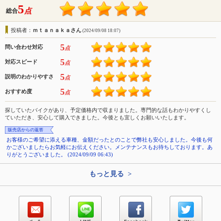
5
点
総合
投稿者：
ｍｔａｎａｋａさん
(2024/09/08 18:07)
5
問い合わせ対応
点
5
対応スピード
点
5
説明のわかりやすさ
点
5
おすすめ度
点
探していたバイクがあり、予定価格内で収まりました。専門的な話もわかりやすくし
ていただき、安心して購入できました。今後とも宜しくお願いいたします。
販売店からの返答
お客様のご希望に添える車種、金額だったとのことで弊社も安心しました。今後も何
かございましたらお気軽にお伝えください。メンテナンスもお待ちしております。あ
りがとうございました。 (2024/09/09 06:43)
もっと見る >