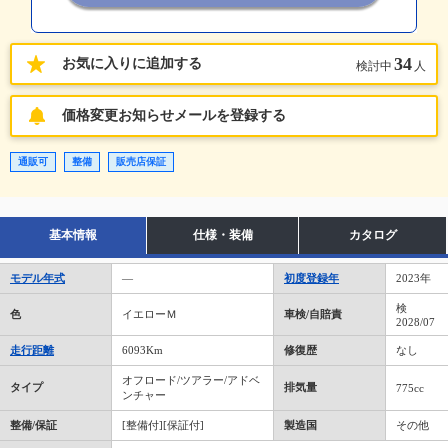
34
お気に入りに追加する
検討中
人
価格変更お知らせメールを登録する
通販可
整備
販売店保証
基本情報
仕様・装備
カタログ
モデル年式
―
初度登録年
2023年
検
色
イエローＭ
車検/自賠責
2028/07
走行距離
6093Km
修復歴
なし
オフロード/ツアラー/アドベ
タイプ
排気量
775cc
ンチャー
整備/保証
[整備付][保証付]
製造国
その他