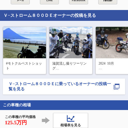
Ｖ−ストローム８００ＤＥ
オーナーの投稿を見る
#モトクルベストショッ
滋賀流し撮りツーリン
2024  10月

ト 
グ

泉富君尾林道
まじあっっっつい🥵

#vstrom800de

#vstrom

Ｖ−ストローム８００ＤＥ
に乗っているオーナーの投稿一
覧を見る
この車種の相場
この車種の平均価格
125.5万円
相場表を見る