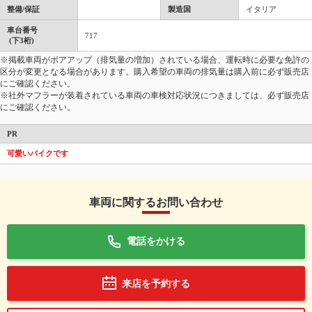
整備/保証
製造国
イタリア
車台番号
717
(下3桁)
※掲載車両がボアアップ（排気量の増加）されている場合、運転時に必要な免許の
区分が変更となる場合があります。購入希望の車両の排気量は購入前に必ず販売店
にご確認ください。
※社外マフラーが装着されている車両の車検対応状況につきましては、必ず販売店
にご確認ください。
PR
可愛いバイクです
車両に関するお問い合わせ
電話をかける
来店を予約する