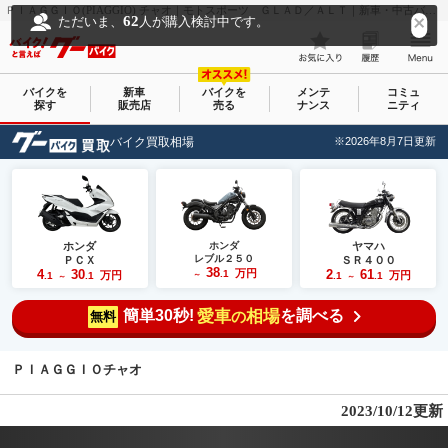
ＰＩＡＧＧＩＯ(PIAGGIO) チャオ｜モトスポーツ ＧＬＡＤ／ＡＬＴ｜新車・中古バイクなら【グーバイク(GooBike)】
62
ただいま、
人が購入検討中です。
バイクを
新車
バイクを
メンテ
コミュ
探す
販売店
売る
ナンス
ニティ
バイク買取相場
※2026年8月7日更新
ホンダ
ホンダ
ヤマハ
レブル２５０
ＰＣＸ
ＳＲ４００
38
4
30
万円
2
61
.1
万円
万円
.1
.1
～
.1
.1
～
～
簡単30秒!
愛車
相場
を調べる
の
無料
ＰＩＡＧＧＩＯチャオ
2023/10/12更新