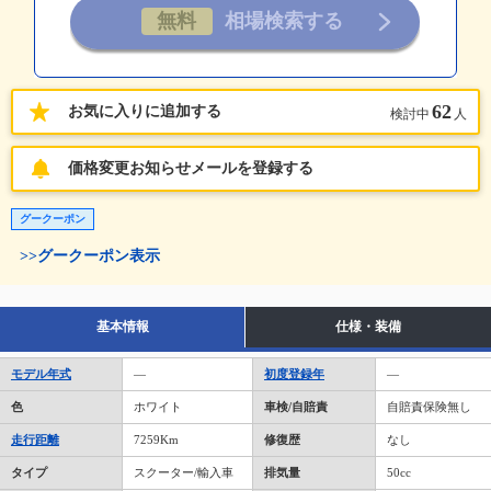
62
お気に入りに追加する
検討中
人
価格変更お知らせメールを登録する
グークーポン
>>グークーポン表示
基本情報
仕様・装備
モデル年式
―
初度登録年
―
色
ホワイト
車検/自賠責
自賠責保険無し
走行距離
7259Km
修復歴
なし
タイプ
スクーター/輸入車
排気量
50cc