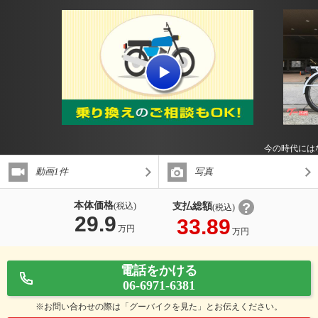
今の時代には
動画1件
写真
本体価格
支払総額
(税込)
(税込)
29.9
33.89
万円
万円
電話をかける
06-6971-6381
※お問い合わせの際は「グーバイクを見た」とお伝えください。