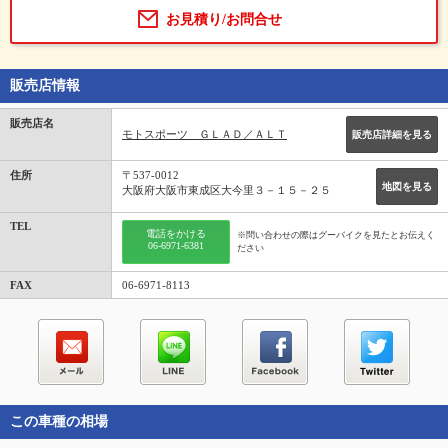
お見積り/お問合せ
販売店情報
販売店名
モトスポーツ ＧＬＡＤ／ＡＬＴ
販売店詳細を見る
住所
〒537-0012
地図を見る
大阪府大阪市東成区大今里３－１５－２５
TEL
電話をかける
※問い合わせの際はグーバイクを見たとお伝えく
06-6971-6381
ださい
FAX
06-6971-8113
この車種の相場