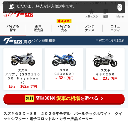
スズキ(SUZUKI) ＧＳＸ－８Ｒ ２０２６年モデル パールテックホワイト クイックシフター・電子スロットル・カラー液晶メーター｜袖ヶ浦ホンダ 五井店｜新車・中古バイクなら【グーバイク(GooBike)】
14
ただいま、
人が購入検討中です。
バイクを
新車
バイクを
メンテ
コミュ
探す
販売店
売る
ナンス
ニティ
バイク買取相場
※2026年8月7日更新
スズキ
スズキ
スズキ
ＧＳＸ２５０Ｒ
ハヤブサ（ＧＳＸ１３０
ＧＳＲ２５０
32
万円
6
23
０Ｒ Ｈａｙａｂｕｓ
.5
万円
～
.1
.2
～
ａ）
16
162
万円
.4
.5
～
簡単30秒!
愛車
相場
を調べる
の
無料
スズキＧＳＸ－８Ｒ ２０２６年モデル パールテックホワイト クイ
ックシフター・電子スロットル・カラー液晶メーター