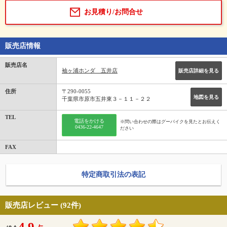
お見積り/お問合せ
販売店情報
販売店名
袖ヶ浦ホンダ 五井店
販売店詳細を見る
住所
〒290-0055
地図を見る
千葉県市原市五井東３－１１－２２
TEL
電話をかける
※問い合わせの際はグーバイクを見たとお伝えく
0436-22-4647
ださい
FAX
特定商取引法の表記
販売店レビュー (92件)
4.9