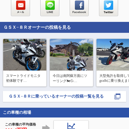
ＧＳＸ−８Ｒ
オーナーの投稿を見る
スマートライドモニタ
今日は南阿蘇方面にツ
大型免許を取得し
初体験です

gsx8rに乗り換えま
ーリング🏍️💦

た！！
やっぱり暑い日は蕎麦
ん～…🤔

とかき氷ですね👍️
正直、AndroidAutoはけ
ＧＳＸ−８Ｒ
に乗っているオーナーの投稿一覧を見る
っこう煩わしいですね

スマホで操作しちゃっ
た方が楽かな

この車種の相場
㊗️1,000km超えました

これから1ヶ月点検行っ
この車種の平均価格
てきまーす