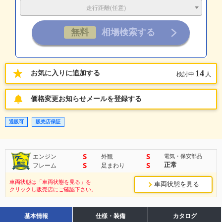
走行距離(任意)
14
お気に入りに追加する
検討中
人
価格変更お知らせメールを登録する
通販可
販売店保証
S
S
エンジン
外観
電気・保安部品
S
S
正常
フレーム
足まわり
車両状態は「車両状態を見る」を
車両状態を見る
クリックし販売店にご確認下さい。
基本情報
仕様・装備
カタログ