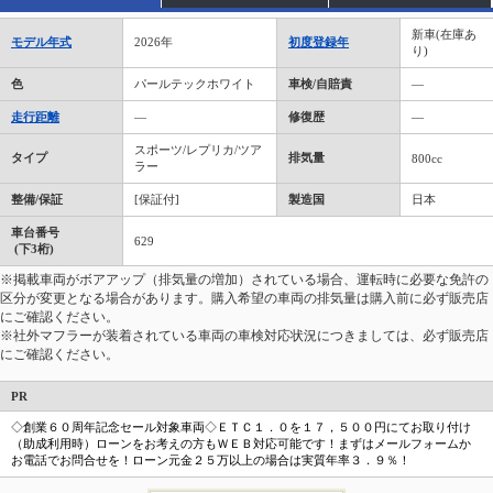
新車(在庫あ
モデル年式
2026年
初度登録年
り)
色
パールテックホワイト
車検/自賠責
―
走行距離
―
修復歴
―
スポーツ/レプリカ/ツア
タイプ
排気量
800cc
ラー
整備/保証
[保証付]
製造国
日本
車台番号
629
(下3桁)
※掲載車両がボアアップ（排気量の増加）されている場合、運転時に必要な免許の
区分が変更となる場合があります。購入希望の車両の排気量は購入前に必ず販売店
にご確認ください。
※社外マフラーが装着されている車両の車検対応状況につきましては、必ず販売店
にご確認ください。
PR
◇創業６０周年記念セール対象車両◇ＥＴＣ１．０を１７，５００円にてお取り付け
（助成利用時）ローンをお考えの方もＷＥＢ対応可能です！まずはメールフォームか
お電話でお問合せを！ローン元金２５万以上の場合は実質年率３．９％！