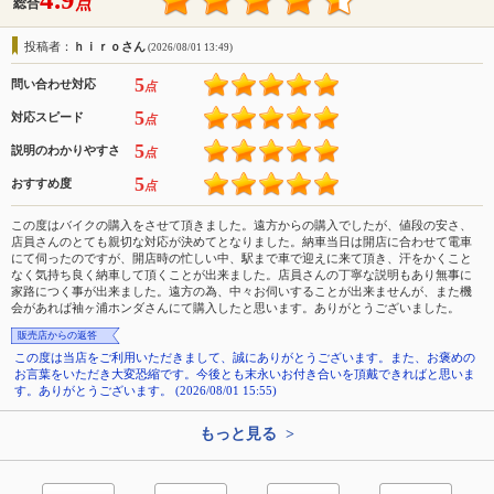
点
総合
投稿者：
ｈｉｒｏさん
(2026/08/01 13:49)
5
問い合わせ対応
点
5
対応スピード
点
5
説明のわかりやすさ
点
5
おすすめ度
点
この度はバイクの購入をさせて頂きました。遠方からの購入でしたが、値段の安さ、
店員さんのとても親切な対応が決めてとなりました。納車当日は開店に合わせて電車
にて伺ったのですが、開店時の忙しい中、駅まで車で迎えに来て頂き、汗をかくこと
なく気持ち良く納車して頂くことが出来ました。店員さんの丁寧な説明もあり無事に
家路につく事が出来ました。遠方の為、中々お伺いすることが出来ませんが、また機
会があれば袖ヶ浦ホンダさんにて購入したと思います。ありがとうございました。
販売店からの返答
この度は当店をご利用いただきまして、誠にありがとうございます。また、お褒めの
お言葉をいただき大変恐縮です。今後とも末永いお付き合いを頂戴できればと思いま
す。ありがとうございます。 (2026/08/01 15:55)
もっと見る >