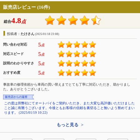
販売店レビュー (16件)
4.8
点
総合
投稿者：
たけさん
(2025/01/18 23:08)
5
問い合わせ対応
点
5
対応スピード
点
5
説明のわかりやすさ
点
5
おすすめ度
点
事故車の修理依頼から車両の買い替えまでとても丁寧に対応いただき、助かりまし
た。ありがとうございました。
販売店からの返答
この度は所弊社にてオートバイをご契約いただき、また大変な高評価いただけました
こと誠に有難うございます。今後ともお客様の信頼を裏切ること無いよう努めてまい
ります。 (2025/01/19 10:22)
もっと見る >