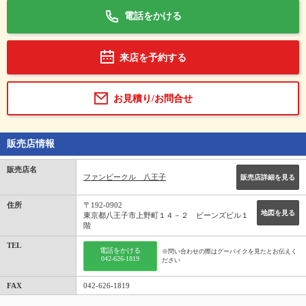
電話をかける
来店を予約する
お見積り/お問合せ
販売店情報
販売店名
ファンビークル 八王子
販売店詳細を見る
住所
〒192-0902
地図を見る
東京都八王子市上野町１４－２ ビーンズビル１
階
TEL
電話をかける
※問い合わせの際はグーバイクを見たとお伝えく
042-626-1819
ださい
FAX
042-626-1819