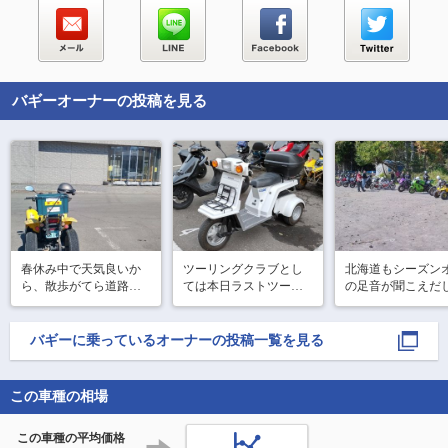
バギー
オーナーの投稿を見る
春休み中で天気良いか
ツーリングクラブとし
北海道もシーズン
ら、散歩がてら道路情
ては本日ラストツーリ
の足音が聞こえだ
報館なう(っ´ω`c)

ングと言うことでオッ
いるので支笏湖ま
サン6人で色々と食べ歩
散歩してきました(
防寒装備じゃないか
´ω`c)

きしてきましたŧ‹" (๑´〰
バギー
に乗っているオーナーの投稿一覧を見る
ら、これより先(中山峠)
`๑) ŧ‹"
やっぱりATVとは
は怖いな（笑）
イドしないなぁ…
この車種の相場
この車種の平均価格