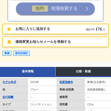
176
お気に入りに追加する
検討中
人
価格変更お知らせメールを登録する
整備
販売店保証
基本情報
仕様・装備
モデル年式
2025年
初度登録年
新車(注文販売)
色
ブルー
車検/自賠責
自賠責保険無し
走行距離
―
修復歴
―
タイプ
コンペティション
排気量
125cc