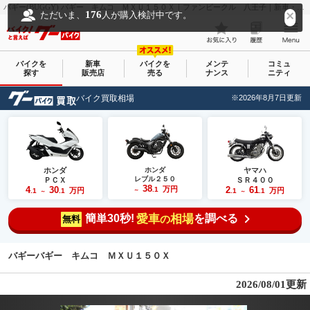
バギー(BUGGY) バギー キムコ ＭＸＵ１５０Ｘ｜ファンビークル 八王子｜新車・中古バイクなら【グーバイク(GooBike)】
176
ただいま、
人が購入検討中です。
バイクを
新車
バイクを
メンテ
コミュ
探す
販売店
売る
ナンス
ニティ
バイク買取相場
※2026年8月7日更新
ホンダ
ホンダ
ヤマハ
レブル２５０
ＰＣＸ
ＳＲ４００
38
4
30
万円
2
61
.1
万円
万円
.1
.1
～
.1
.1
～
～
簡単30秒!
愛車
相場
を調べる
の
無料
バギーバギー キムコ ＭＸＵ１５０Ｘ
2026/08/01更新