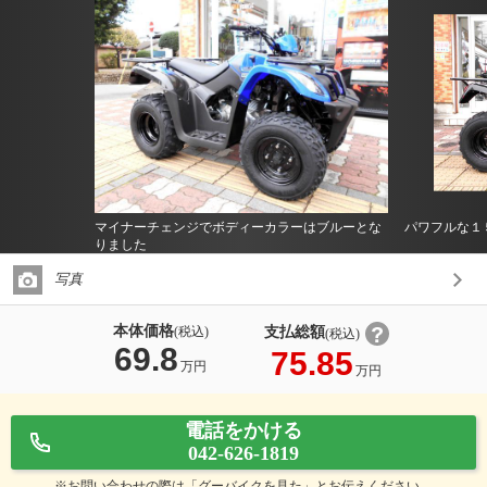
マイナーチェンジでボディーカラーはブルーとな
パワフルな１
りました
写真
本体価格
支払総額
(税込)
(税込)
69.8
75.85
万円
万円
電話をかける
042-626-1819
※お問い合わせの際は「グーバイクを見た」とお伝えください。