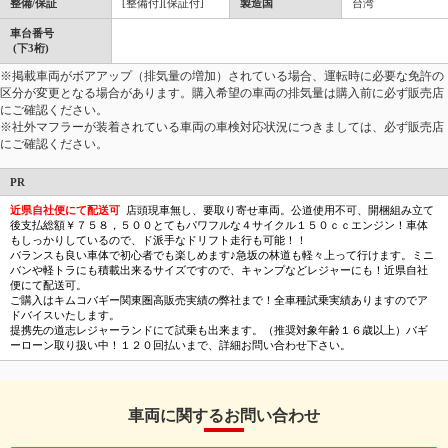
整備/保証
[整備付][保証付]
製造国
台湾
車台番号
(下3桁)
※掲載車両がボアアップ（排気量の増加）されている場合、運転時に必要な免許の
区分が変更となる場合があります。購入希望の車両の排気量は購入前に必ず販売店
にご確認ください。
※社外マフラーが装着されている車両の車検対応状況につきましては、必ず販売店
にご確認ください。
PR
近県自社便にて配送可
店頭現車無し、要取り寄せ車両。公道使用不可、開梱組み立て
後支払総額￥７５８，５００とてもパワフルな４サイクル１５０ｃｃエンジン！車体
もしっかりしているので、ド派手なドリフト走行も可能！！
バランスも良い車体で初心者でも楽しめます♪急坂の林道も軽々上って行けます。ミニ
バンや軽トラにも積載出来るサイズですので、キャンプなどレジャーにも！近県自社
便にて配送可。
ご購入はキムコバギー関東圏高販売実績の弊社まで！全車種試乗実績ありますのでア
ドバイスいたします。
提携先の道志レジャーランドにて試乗も出来ます。（推奨対象年齢１６歳以上）バギ
ーローン取り扱い中！１２０回払いまで、詳細お問い合わせ下さい。
車両に関するお問い合わせ