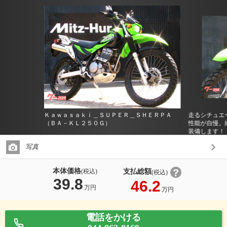
Ｋａｗａｓａｋｉ＿ＳＵＰＥＲ＿ＳＨＥＲＰＡ
走るシチュエ
（ＢＡ－ＫＬ２５０Ｇ）
性能が自慢。
装備します！
写真
本体価格
支払総額
(税込)
(税込)
39.8
46.2
万円
万円
電話をかける