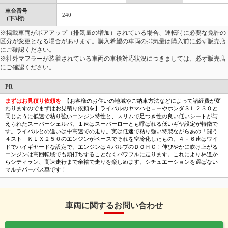
車台番号
240
(下3桁)
※掲載車両がボアアップ（排気量の増加）されている場合、運転時に必要な免許の
区分が変更となる場合があります。購入希望の車両の排気量は購入前に必ず販売店
にご確認ください。
※社外マフラーが装着されている車両の車検対応状況につきましては、必ず販売店
にご確認ください。
PR
まずはお見積り依頼を
【お客様のお住いの地域やご納車方法などによって諸経費が変
わりますのでまずはお見積り依頼を】ライバルのヤマハセローやホンダＳＬ２３０と
同じように低速で粘り強いエンジン特性と、スリムで足つき性の良い低いシートが与
えられたスーパーシェルパ。１速はスーパーローとも呼ばれる低いギヤ設定が特徴で
す。ライバルとの違いは中高速での走り。実は低速で粘り強い特製ながらあの「闘う
４スト」ＫＬＸ２５０のエンジンがベースでそれを空冷化したもの。４－６速はワイ
ドでハイギヤードな設定で、エンジンは４バルブのＤＯＨＣ！伸びやかに吹け上がる
エンジンは高回転域でも頭打ちすることなくパワフルに走ります。これにより林道か
らシティラン、高速走行まで余裕で走りを楽しめます。シチュエーションを選ばない
マルチパーパス車です！
車両に関するお問い合わせ