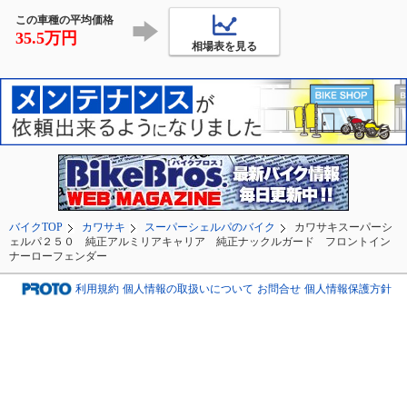
トを吊る梁もあるので
数台

便利にはなったかな
子供連れの家族や
この車種の平均価格
グなカップルがピ
35.5万円
相場表を見る
ックして
バイクTOP
カワサキ
スーパーシェルパのバイク
カワサキスーパーシ
ェルパ２５０ 純正アルミリアキャリア 純正ナックルガード フロントイン
ナーローフェンダー
利用規約
個人情報の取扱いについて
お問合せ
個人情報保護方針