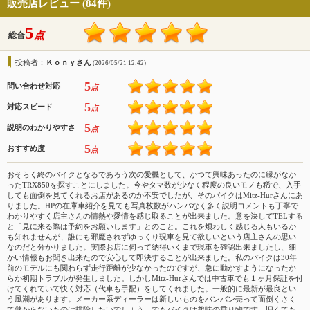
販売店レビュー (84件)
5
点
総合
投稿者：
Ｋｏｎｙさん
(2026/05/21 12:42)
5
問い合わせ対応
点
5
対応スピード
点
5
説明のわかりやすさ
点
5
おすすめ度
点
おそらく終のバイクとなるであろう次の愛機として、かつて興味あったのに縁がなか
ったTRX850を探すことにしました。今やタマ数が少なく程度の良いモノも稀で、入手
しても面倒を見てくれるお店があるのか不安でしたが、そのバイクはMitz-Hurさんにあ
りました。HPの在庫車紹介を見ても写真枚数がハンパなく多く説明コメントも丁寧で
わかりやすく店主さんの情熱や愛情を感じ取ることが出来ました。意を決してTELする
と「見に来る際は予約をお願いします」とのこと。これを煩わしく感じる人もいるか
も知れませんが、誰にも邪魔されずゆっくり現車を見て欲しいという店主さんの思い
なのだと分かりました。実際お店に伺って納得いくまで現車を確認出来ましたし、細
かい情報もお聞き出来たので安心して即決することが出来ました。私のバイクは30年
前のモデルにも関わらず走行距離が少なかったのですが、急に動かすようになったか
らか初期トラブルが発生しました。しかしMitz-Hurさんでは中古車でも１ヶ月保証を付
けてくれていて快く対応（代車も手配）をしてくれました。一般的に最新が最良とい
う風潮があります。メーカー系ディーラーは新しいものをバンバン売って面倒くさく
て儲からないものは排除したいでしょう。でもバイクは趣味の乗り物です。旧くても