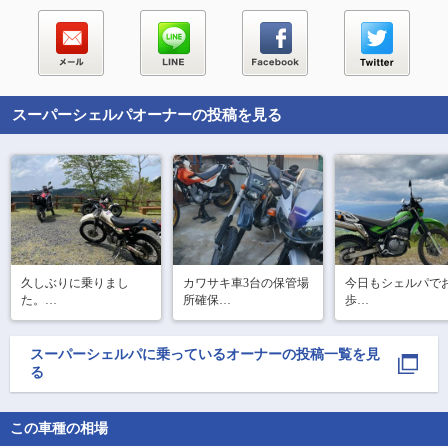
スーパーシェルパ
オーナーの投稿を見る
久しぶりに乗りまし
カワサキ車3台の保管場
今日もシェルパで
た。

所確保

歩

林道楽しいですね！

高圧洗浄機で壁と床も
見晴らしイイね

もっと上手く走らせた
お掃除

標高1283m

い。

もっと晴れてたら
スーパーシェルパ
に乗っているオーナーの投稿一覧を見
シェルパはこれから整
#スーパーシェルパ

なんだろうな

る
備するのですこし間隔
#CRF

#バンバン

広めに

道中、狭く路面が
#林道

てましたが、

この車種の相場
屋根とタイダウンベル
#お蕎麦
県外ナンバーのバ