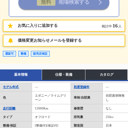
16
お気に入りに追加する
検討中
人
価格変更お知らせメールを登録する
通販可
整備
販売店保証
基本情報
仕様・装備
カタログ
モデル年式
―
初度登録年
―
エボニー／ライムグリ
自賠責保険無
色
車検/自賠責
ーン
し
走行距離
12000Km
修復歴
なし
タイプ
オフロード
排気量
250cc
整備/保証
[整備付][保証付]
製造国
日本