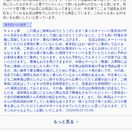
気に入ったものをずっと愛でていたいという想いをお持ちの方もいると思います。長
いバイク歴で数々のお店にお世話になって来ましたが、中古車でここまで誠意ある対
応をしてくれるお店は稀有でしたのでとても満足しています。これからも永いお付き
合いをお願いしたいと思っています。
販売店からの返答
Ｋｏｎｙ様 この度はご納車おめでとうございます！多くのオートバイ販売店の中
から当店をお選びいただきまして誠にありがとうございました。とても高い評価を頂
戴し恐縮しておりますが、重ねて御礼申し上げます。 当店は自由にオートバイを
見ていただける環境が整っていないため、基本的にはお一組ずつご案内しておりま
す。その為、ご来店いただいた際に他のお客様がいらっしゃるとお待ちいただくこと
ななります。また仰る通り落ち着いた環境でオートバイを見ていただくために予約の
お客様を優先でご案内しております。もちろん予約なしでもタイミング次第ではご覧
いただけますし、整備もお引き受けできますが、今後もサービス（整備）入庫時には
予めご連絡いただけましたら幸いです。 中古車は前所有者が手放す理由は様々で
すが、高い確率で乗る機会が減少したために手放したという例が多いです。その為、
当店での転じ期間も含めて長らく乗られていなかった時期があるため、中古車といえ
どもご納車後は慣らしのように様子を見ながらお乗りいただく必要があります。ご納
車前に試走はしていますが渋滞を長時間走行したり、高速走行を長時間行ったりとい
った場面は試走しておりません。その為、最初の一カ月はお客様自身に試走をしてい
ただき、違和感をお感じになられた際は当店で整備をさせていただくという意味合い
で走行距離無制限/1ヵ月有効の保証を付与しております。また、旧い車両はメーカー
からの部品供給が終了している場合もありますが、様々な方法で長くお気に入りの愛
車を楽しんでいただくためのサポートをさせていただきたいと思っております。どう
ぞこれからもよろしくお願いいたします。 (2026/05/21 13:34)
もっと見る >