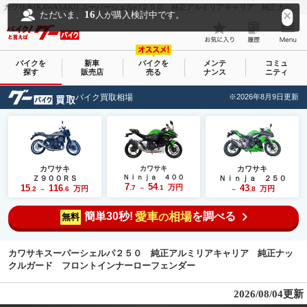
カワサキ(KAWASAKI) スーパーシェルパ２５０ 純正アルミリアキャリア 純正ナックルガード フロントインナーローフェンダー｜ミッツ・ハー｜新車・中古バイクなら【グーバイク(GooBike)】
16
ただいま、
人が購入検討中です。
バイクを
新車
バイクを
メンテ
コミュ
探す
販売店
売る
ナンス
ニティ
バイク買取相場
※2026年8月9日更新
カワサキ
カワサキ
カワサキ
Ｎｉｎｊａ ４００
Ｚ９００ＲＳ
Ｎｉｎｊａ ２５０
7
54
15
116
万円
43
.7
.1
万円
万円
.2
.6
～
.8
～
～
簡単30秒!
愛車
相場
を調べる
の
無料
カワサキスーパーシェルパ２５０ 純正アルミリアキャリア 純正ナッ
クルガード フロントインナーローフェンダー
2026/08/04更新