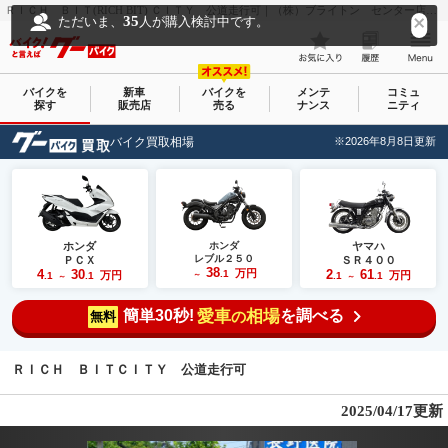
ＲＩＣＨ ＢＩＴ(RICH BIT) ＣＩＴＹ 公道走行可｜（株）ブライトン センター店｜新車・中古バイクなら【グーバイク(GooBike)】
35
ただいま、
人が購入検討中です。
バイクを
新車
バイクを
メンテ
コミュ
探す
販売店
売る
ナンス
ニティ
バイク買取相場
※2026年8月8日更新
ホンダ
ホンダ
ヤマハ
レブル２５０
ＰＣＸ
ＳＲ４００
38
4
30
万円
2
61
.1
万円
万円
.1
.1
～
.1
.1
～
～
簡単30秒!
愛車
相場
を調べる
の
無料
ＲＩＣＨ ＢＩＴＣＩＴＹ 公道走行可
2025/04/17更新