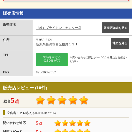
販売店情報
販売店名
（株）ブライトン センター店
販売店詳細を見る
住所
〒950-2121
地図を見る
新潟県新潟市西区槇尾１３１
TEL
電話をかける
※問い合わせの際はグーバイクを見たとお伝えく
025-261-0770
ださい
FAX
025-263-2357
販売店レビュー (10件)
5
点
総合
投稿者：
ヒロさん
(2023/06/01 17:35)
5
問い合わせ対応
点
対応スピード