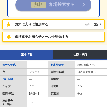
35
お気に入りに追加する
検討中
人
価格変更お知らせメールを登録する
基本情報
仕様・装備
モデル年式
―
初度登録年
新車(在庫あり)
色
ブラック
車検/自賠責
自賠責保険無し
走行距離
―
修復歴
―
タイプ
ＥＶ
排気量
ＥＶcc
整備/保証
[保証付]
製造国
中国
車台番号
367
(下3桁)