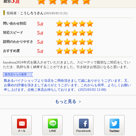
5
点
総合
投稿者：
こうしろうさん
(2025/05/02 11:21)
5
問い合わせ対応
点
5
対応スピード
点
5
説明のわかりやすさ
点
5
おすすめ度
点
hayabusa2024年式を購入させていただきました。スピーディで親切なご対応をしてい
ただき、気持ち良く納車することができました。引き続きお世話になると思います。
販売店からの返答
数あるバイクショップより当店をご用命頂きまして誠にありがとうございます。又、
お褒めの評価を頂きましてありがとうございます。これからも何卒、よろしくお願い
申し上げます。点検ご来店お待ちしております。 (2025/05/02 12:08)
もっと見る >