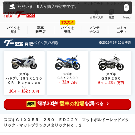
スズキ(SUZUKI) ＧＩＸＸＥＲ ２５０ ＥＤ２２Ｙ マットボルドーレッドメタリック・マットブラックメタリックＮｏ．２｜オート９８松戸店｜新車・中古バイクなら【グーバイク(GooBike)】
8
ただいま、
人が購入検討中です。
バイクを
新車
バイクを
メンテ
コミュ
探す
販売店
売る
ナンス
ニティ
バイク買取相場
※2026年8月10日更新
スズキ
スズキ
スズキ
ＧＳＸ２５０Ｒ
ハヤブサ（ＧＳＸ１３０
ＧＳＲ２５０
32
万円
6
23
０Ｒ Ｈａｙａｂｕｓ
.5
万円
～
.1
.2
～
ａ）
16
162
万円
.4
.5
～
簡単30秒!
愛車
相場
を調べる
の
無料
スズキＧＩＸＸＥＲ ２５０ ＥＤ２２Ｙ マットボルドーレッドメタ
リック・マットブラックメタリックＮｏ．２