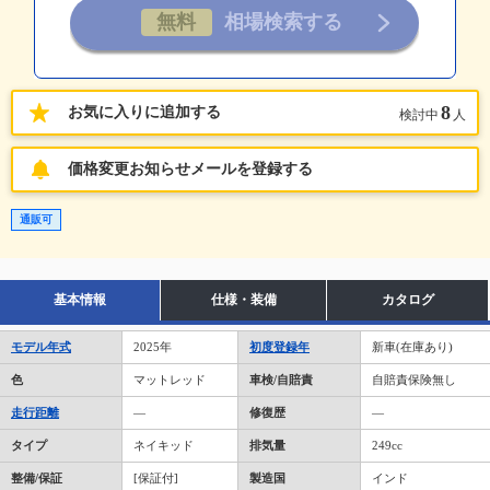
8
お気に入りに追加する
検討中
人
価格変更お知らせメールを登録する
通販可
基本情報
仕様・装備
カタログ
モデル年式
2025年
初度登録年
新車(在庫あり)
色
マットレッド
車検/自賠責
自賠責保険無し
走行距離
―
修復歴
―
タイプ
ネイキッド
排気量
249cc
整備/保証
[保証付]
製造国
インド