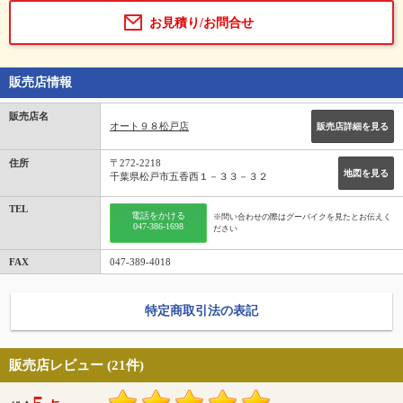
お見積り/お問合せ
販売店情報
販売店名
オート９８松戸店
販売店詳細を見る
住所
〒272-2218
地図を見る
千葉県松戸市五香西１－３３－３２
TEL
電話をかける
※問い合わせの際はグーバイクを見たとお伝えく
047-386-1698
ださい
FAX
047-389-4018
特定商取引法の表記
販売店レビュー (21件)