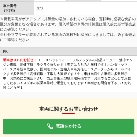
車台番号
973
(下3桁)
※掲載車両がボアアップ（排気量の増加）されている場合、運転時に必要な免許の
区分が変更となる場合があります。購入希望の車両の排気量は購入前に必ず販売店
にご確認ください。
※社外マフラーが装着されている車両の車検対応状況につきましては、必ず販売店
にご確認ください。
PR
新車は９８にお任せ！
ＬＥＤヘッドライト・フルデジタルの液晶メーター・油冷エン
ジン搭載！高価下取！ラクラク乗りかえ！査定はもちろん無料です！ホンダ・ヤマ
ハ・スズキ新車取扱い。国内モデル・逆輸入車もお任せ！スクーターからＢＩＧバイ
クまで多数展示！高価買取・下取り大歓迎です！中古車は当店中古車館に多数展示
中！お気軽にご来店下さい！当店専用大型駐車場完備です！お車でもご安心してお越
しください！スズキの試乗車常時ご用意しております！車種はお問合せ下さい！お気
軽にどうぞ！
車両に関するお問い合わせ
電話をかける