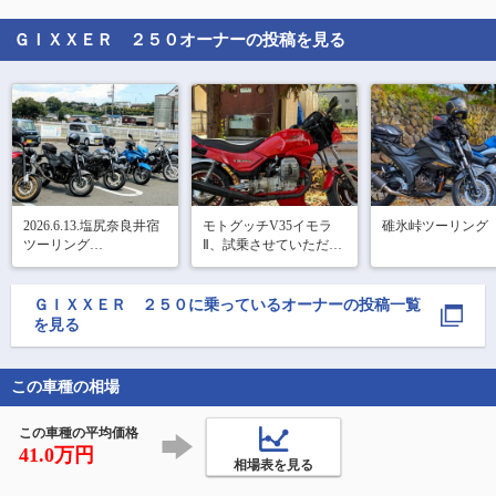
ＧＩＸＸＥＲ ２５０
オーナーの投稿を見る
2026.6.13.塩尻奈良井宿
モトグッチV35イモラ
碓氷峠ツーリング
ツーリング

Ⅱ、試乗させていただき
本日は奈良井宿へ6台で
ました

走りました‼️

横置きVツイン、シャフ
行く途中の道も気持ち
トドライブ

ＧＩＸＸＥＲ ２５０
に乗っているオーナーの投稿一覧
よくお昼ご飯のカツカ
なかなかのクセ強でし
を見る
レーも安くてボリュー
た。
ムあって美味しく、奈
良井宿もいい街並みで
この車種の相場
100点のツーリン
この車種の平均価格
41.0万円
相場表を見る