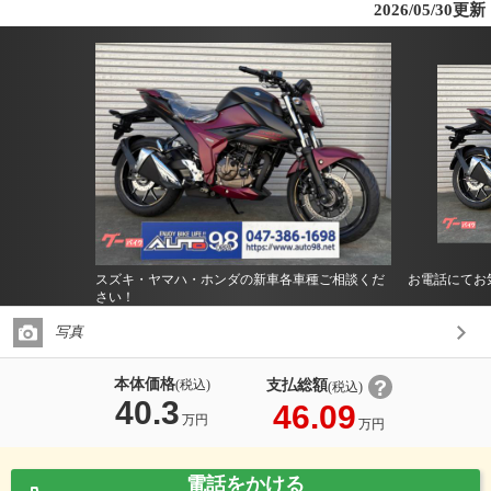
2026/05/30更新
スズキ・ヤマハ・ホンダの新車各車種ご相談くだ
お電話にてお
さい！
写真
本体価格
支払総額
(税込)
(税込)
40.3
46.09
万円
万円
電話をかける