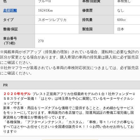
色
ブルーII
車検/自賠責
車検無し
走行距離
16241Km
修復歴
なし
タイプ
スポーツ/レプリカ
排気量
600cc
整備/保証
製造国
日本
車台番号
270
(下3桁)
※掲載車両がボアアップ（排気量の増加）されている場合、運転時に必要な免許の
区分が変更となる場合があります。購入希望の車両の排気量は購入前に必ず販売店
にご確認ください。
※社外マフラーが装着されている車両の車検対応状況につきましては、必ず販売店
にご確認ください。
PR
２０２０年モデル
プレスト正規南アフリカ仕様最終モデルの１台！社外フェンダーＵ
ＳＢスライダー装備！「はとや」は埼玉県を中心に展開しているモーターサイクルシ
ョップです。
新車・中古車・用品をリーズナブルな価格でご提供することと、きめ細かなサービス
をモットーにしております。車両販売の各店舗では、陸運局認証の整備工場完備し国
家資格もつ整備士が整備を行っています。
「各種保険」「アフターメンテナンス」「カスタム」「車検」等々！バイクの事なら
すべてはとやへお任せください☆全国通信販売ＯＫ！！☆お問い合わせお待ちしてお
ります☆