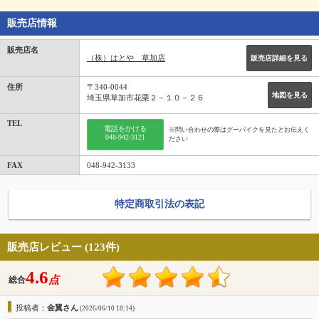
販売店情報
販売店名
（株）はとや 草加店
販売店詳細を見る
住所
〒340-0044
地図を見る
埼玉県草加市花栗２－１０－２６
TEL
電話をかける
※問い合わせの際はグーバイクを見たとお伝えく
048-942-3121
ださい
FAX
048-942-3133
特定商取引法の表記
販売店レビュー (123件)
4.6
点
総合
投稿者：
金翼さん
(2026/06/10 18:14)