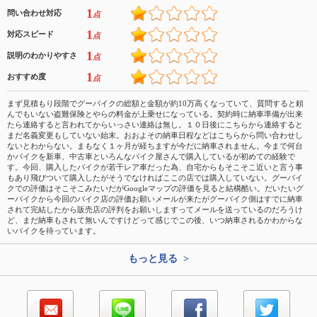
1
問い合わせ対応
点
1
対応スピード
点
1
説明のわかりやすさ
点
1
おすすめ度
点
まず見積もり段階でグーバイクの総額と金額が約10万高くなっていて、質問すると頼
んでもいない盗難保険とやらの料金が上乗せになっている。契約時に納車準備が出来
たら連絡すると言われてからいっさい連絡は無し。１０日後にこちらから連絡すると
まだ名義変更もしていない始末。おおよその納車日程などはこちらから問い合わせし
ないとわからない。まもなく１ヶ月が経ちますが今だに納車されません。今まで何台
かバイクを新車、中古車といろんなバイク屋さんで購入しているが初めての経験で
す。今回、購入したバイクが若干レア車だった為、自宅からもそこそこ近いと言う事
もあり飛びついて購入したがそうでなければここの店では購入していない。グーバイ
クでの評価はそこそこみたいだがGoogleマップの評価を見ると結構酷い。だいたいグ
ーバイクから今回のバイク店の評価お願いメールが来たがグーバイク側はすでに納車
されて完結したから販売店の評判をお願いしますってメールを送っているのだろうけ
ど、まだ納車もされて無いんですけどって感じでこの後、いつ納車されるかわからな
いバイクを待っています。
もっと見る >