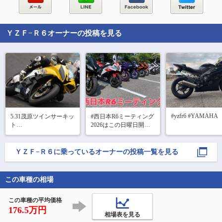
ＹＺＦ−Ｒ６
オーナーの投稿を見る
#yzfr6 #YAMAHA 
5.31茂原ツインサーキッ
#西日本R6ミーティング 
ト

2026はこの日曜日開催‼️

モトブレイク
天候による開催可否は
金曜日夕方の天気予報
ＹＺＦ−Ｒ６
に乗っているオーナーの投稿一覧を見る
にて判断して告知しま
す❗️

必ず確認の上ご参加く
この車種の相場
ださい🙇🏻‍♀️
この車種の平均価格
176.5万円
相場表を見る