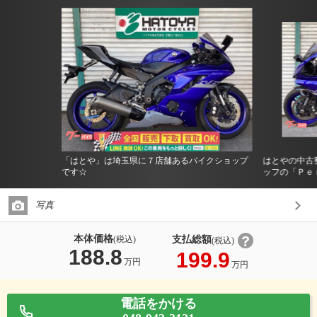
「はとや」は埼玉県に７店舗あるバイクショップ
はとやの中古
です☆
ッフの「Ｐｅ
写真
本体価格
支払総額
(税込)
(税込)
188.8
199.9
万円
万円
電話をかける