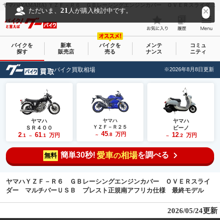
ヤマハ(YAMAHA) ＹＺＦ－Ｒ６ ＧＢレーシングエンジンカバー ＯＶＥＲスライダー マルチバーＵＳＢ プレスト正規南アフリカ仕様 最終モデル｜（株）はとや 草加店｜新車・中古バイクなら【グーバイク(GooBike)】
21
ただいま、
人が購入検討中です。
バイクを
新車
バイクを
メンテ
コミュ
探す
販売店
売る
ナンス
ニティ
バイク買取相場
※2026年8月8日更新
ヤマハ
ヤマハ
ヤマハ
ＹＺＦ－Ｒ２５
ＳＲ４００
ビーノ
45
2
61
万円
12
.8
万円
万円
.1
.1
～
.2
～
～
簡単30秒!
愛車
相場
を調べる
の
無料
ヤマハＹＺＦ－Ｒ６ ＧＢレーシングエンジンカバー ＯＶＥＲスライ
ダー マルチバーＵＳＢ プレスト正規南アフリカ仕様 最終モデル
2026/05/24更新