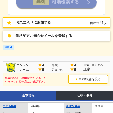
21
お気に入りに追加する
検討中
人
価格変更お知らせメールを登録する
通販可
4
4
エンジン
外観
電気・保安部品
正常
5
5
フレーム
足まわり
車両状態は「車両状態を見る」を
車両状態を見る
クリックし販売店にご確認下さい。
基本情報
仕様・装備
モデル年式
2020年
初度登録年
2020年