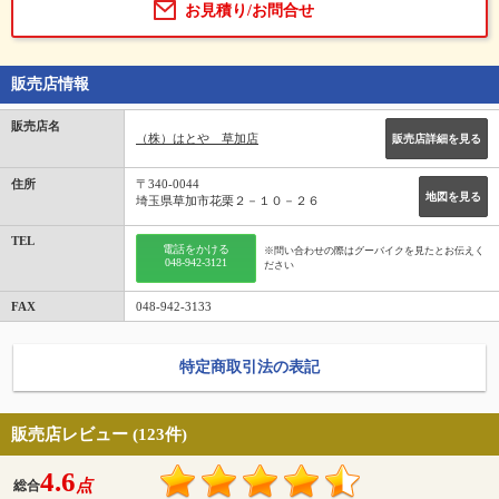
お見積り/お問合せ
販売店情報
販売店名
（株）はとや 草加店
販売店詳細を見る
住所
〒340-0044
地図を見る
埼玉県草加市花栗２－１０－２６
TEL
電話をかける
※問い合わせの際はグーバイクを見たとお伝えく
048-942-3121
ださい
FAX
048-942-3133
特定商取引法の表記
販売店レビュー (123件)
4.6
点
総合