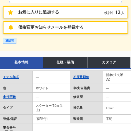
12
お気に入りに追加する
検討中
人
価格変更お知らせメールを登録する
通販可
基本情報
仕様・装備
カタログ
新車(注文販
モデル年式
初度登録年
―
売)
色
ホワイト
車検/自賠責
―
走行距離
―
修復歴
―
スクーター(50cc以
タイプ
排気量
155cc
上)
整備/保証
[保証付]
製造国
不明
車台番号