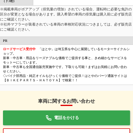
(下3桁)
※掲載車両がボアアップ（排気量の増加）されている場合、運転時に必要な免許の
区分が変更となる場合があります。購入希望の車両の排気量は購入前に必ず販売店
にご確認ください。
※社外マフラーが装着されている車両の車検対応状況につきましては、必ず販売店
にご確認ください。
PR
ロードサービス受付中
「はとや」は埼玉県を中心に展開しているモーターサイクルシ
ョップ。
新車・中古車・用品をリーズナブルな価格でご提供する事と、きめ細かなサービスを
モットーにしています。
新車・中古車も全国通信販売実施中です。下取りも可能！まずはお気軽にお問い合わ
せください。
◇バイク部用品・純正オイルもびっくり価格でご提供！はとやのパーツ通販サイトは
【ＢＩＫＥＰＡＲＴＳ－ＨＡＴＯＹＡ】で検索！！
車両に関するお問い合わせ
電話をかける