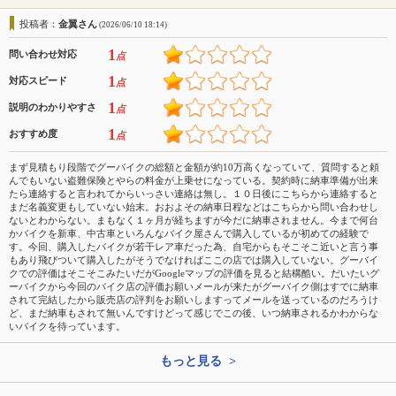
投稿者：
金翼さん
(2026/06/10 18:14)
1
問い合わせ対応
点
1
対応スピード
点
1
説明のわかりやすさ
点
1
おすすめ度
点
まず見積もり段階でグーバイクの総額と金額が約10万高くなっていて、質問すると頼
んでもいない盗難保険とやらの料金が上乗せになっている。契約時に納車準備が出来
たら連絡すると言われてからいっさい連絡は無し。１０日後にこちらから連絡すると
まだ名義変更もしていない始末。おおよその納車日程などはこちらから問い合わせし
ないとわからない。まもなく１ヶ月が経ちますが今だに納車されません。今まで何台
かバイクを新車、中古車といろんなバイク屋さんで購入しているが初めての経験で
す。今回、購入したバイクが若干レア車だった為、自宅からもそこそこ近いと言う事
もあり飛びついて購入したがそうでなければここの店では購入していない。グーバイ
クでの評価はそこそこみたいだがGoogleマップの評価を見ると結構酷い。だいたいグ
ーバイクから今回のバイク店の評価お願いメールが来たがグーバイク側はすでに納車
されて完結したから販売店の評判をお願いしますってメールを送っているのだろうけ
ど、まだ納車もされて無いんですけどって感じでこの後、いつ納車されるかわからな
いバイクを待っています。
もっと見る >