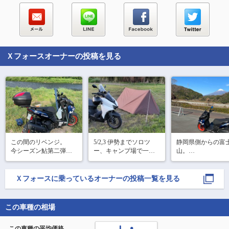
Ｘフォース
オーナーの投稿を見る
この間のリベンジ。

5/2,3 伊勢までソロツ
静岡県側からの富
今シーズン鮎第二弾。

ー、キャンプ場で一泊
山。

暑さに負けた…

して来ました。

山梨県側からのア
釣果2匹。

写真はキャンプ場(たま
ルの方が個人的に
色々な釣りはしてきた
き水辺の楽校)と二見
ですが、なんかこ
Ｘフォース
に乗っているオーナーの投稿一覧を見る
が、そのほとんどは何
浦。

からも悪くないかも
となく中の上くらいま
#キャンプ
同じ富士山だけど
で物に出来てきた。
この車種の相場
か雰囲気違うなぁ。
が、鮎は自分史上1番難
しく奥深い。うーんま
そして地元に帰っ
この車種の平均価格