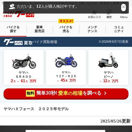
ヤマハ(YAMAHA) Ｘフォース ２０２５年モデル｜（株）はとや 草加店｜新車・中古バイクなら【グーバイク(GooBike)】
12
ただいま、
人が購入検討中です。
バイクを
新車
バイクを
メンテ
コミュ
探す
販売店
売る
ナンス
ニティ
バイク買取相場
※2026年8月7日更新
ヤマハ
ヤマハ
ヤマハ
ＹＺＦ－Ｒ２５
ＳＲ４００
ビーノ
45
2
61
万円
12
.8
万円
万円
.1
.1
～
.2
～
～
簡単30秒!
愛車
相場
を調べる
の
無料
ヤマハＸフォース ２０２５年モデル
2025/05/26更新