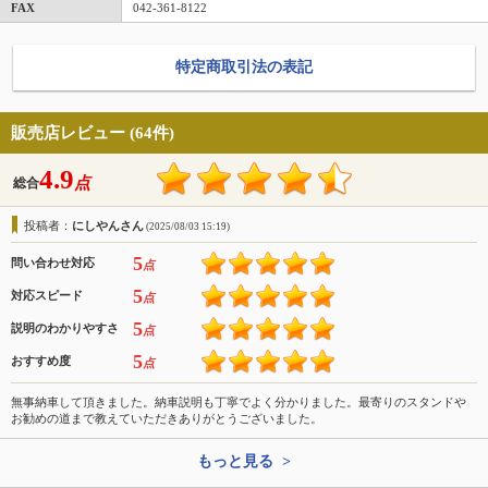
FAX
042-361-8122
特定商取引法の表記
販売店レビュー (64件)
4.9
点
総合
投稿者：
にしやんさん
(2025/08/03 15:19)
5
問い合わせ対応
点
5
対応スピード
点
5
説明のわかりやすさ
点
5
おすすめ度
点
無事納車して頂きました。納車説明も丁寧でよく分かりました。最寄りのスタンドや
お勧めの道まで教えていただきありがとうございました。
もっと見る >