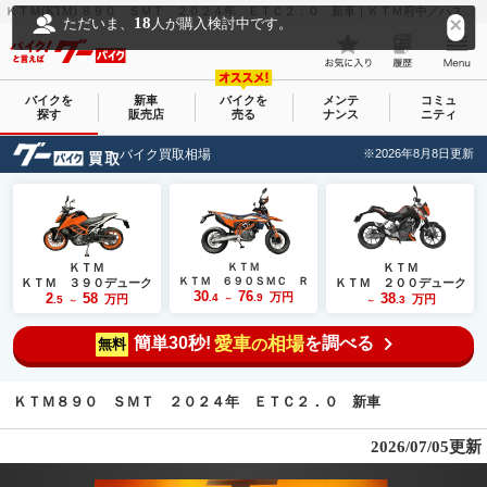
ＫＴＭ(KTM) ８９０ ＳＭＴ ２０２４年 ＥＴＣ２．０ 新車｜ＫＴＭ府中／ハスクバーナ・モーターサイクルズ府中｜新車・中古バイクなら【グーバイク(GooBike)】
18
ただいま、
人が購入検討中です。
バイクを
新車
バイクを
メンテ
コミュ
探す
販売店
売る
ナンス
ニティ
バイク買取相場
※2026年8月8日更新
ＫＴＭ
ＫＴＭ
ＫＴＭ
ＫＴＭ ６９０ＳＭＣ Ｒ
ＫＴＭ ３９０デューク
ＫＴＭ ２００デューク
30
76
2
58
万円
38
.4
.9
万円
万円
.5
～
.3
～
～
簡単30秒!
愛車
相場
を調べる
の
無料
ＫＴＭ８９０ ＳＭＴ ２０２４年 ＥＴＣ２．０ 新車
2026/07/05更新