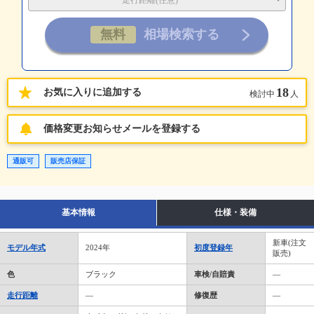
走行距離(任意)
18
お気に入りに追加する
検討中
人
価格変更お知らせメールを登録する
通販可
販売店保証
基本情報
仕様・装備
新車(注文
モデル年式
2024年
初度登録年
販売)
色
ブラック
車検/自賠責
―
走行距離
―
修復歴
―