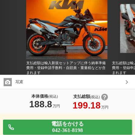
支払総額は輸入新規セットアップに伴う納車準備
支払総額は輸
費用・登録申請手数料・自賠責・重量税などが含
費用・登録申
まれます
まれます
写真
本体価格
支払総額
(税込)
(税込)
188.8
199.18
万円
万円
電話をかける
042-361-8198