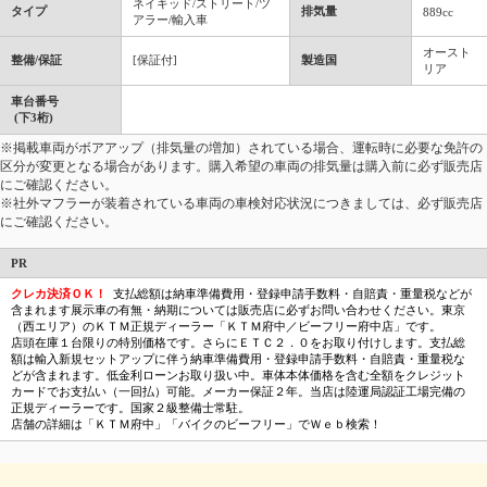
ネイキッド/ストリート/ツ
タイプ
排気量
889cc
アラー/輸入車
オースト
整備/保証
[保証付]
製造国
リア
車台番号
(下3桁)
※掲載車両がボアアップ（排気量の増加）されている場合、運転時に必要な免許の
区分が変更となる場合があります。購入希望の車両の排気量は購入前に必ず販売店
にご確認ください。
※社外マフラーが装着されている車両の車検対応状況につきましては、必ず販売店
にご確認ください。
PR
クレカ決済ＯＫ！
支払総額は納車準備費用・登録申請手数料・自賠責・重量税などが
含まれます展示車の有無・納期については販売店に必ずお問い合わせください。東京
（西エリア）のＫＴＭ正規ディーラー「ＫＴＭ府中／ビーフリー府中店」です。
店頭在庫１台限りの特別価格です。さらにＥＴＣ２．０をお取り付けします。支払総
額は輸入新規セットアップに伴う納車準備費用・登録申請手数料・自賠責・重量税な
どが含まれます。低金利ローンお取り扱い中。車体本体価格を含む全額をクレジット
カードでお支払い（一回払）可能。メーカー保証２年。当店は陸運局認証工場完備の
正規ディーラーです。国家２級整備士常駐。
店舗の詳細は「ＫＴＭ府中」「バイクのビーフリー」でＷｅｂ検索！