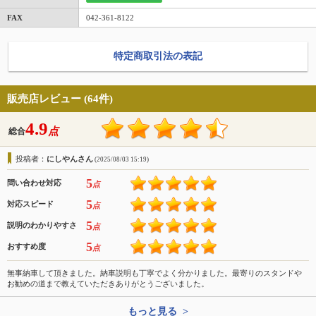
FAX
042-361-8122
特定商取引法の表記
販売店レビュー (64件)
4.9
点
総合
投稿者：
にしやんさん
(2025/08/03 15:19)
5
問い合わせ対応
点
5
対応スピード
点
5
説明のわかりやすさ
点
5
おすすめ度
点
無事納車して頂きました。納車説明も丁寧でよく分かりました。最寄りのスタンドや
お勧めの道まで教えていただきありがとうございました。
もっと見る >