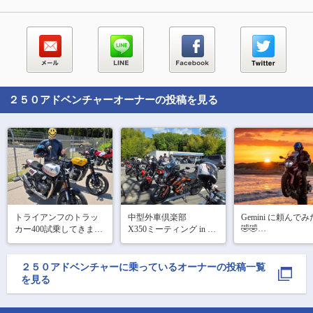
２５０アドベンチャー
オーナーの投稿を見る
トライアンフのトラッ
中型外車倶楽部

Gemini に頼んでみ
🤣🤣

カー400試乗してきまし
X350ミーティング in 宮
た🤣

ヶ瀬に参加してきまし
ウィリー出来ると
た😄👍

な～👍

…が、完全にイベント
２５０アドベンチャー
に乗っているオーナーの投稿一覧
の趣旨を履き違えてま
朝6時半出発🏍️💨

を見る
した😂

集合場所には8時半頃到
着‼️

今回参加したのは
