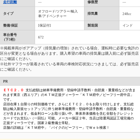
走行距離
―
修復歴
―
オフロード/ツアラー/輸入
タイプ
排気量
248cc
車/アドベンチャー
整備/保証
[保証付]
製造国
インド
車台番号
672
(下3桁)
※掲載車両がボアアップ（排気量の増加）されている場合、運転時に必要な免許の
区分が変更となる場合があります。購入希望の車両の排気量は購入前に必ず販売店
にご確認ください。
※社外マフラーが装着されている車両の車検対応状況につきましては、必ず販売店
にご確認ください。
PR
ＥＴＣ２．０
支払総額は納車準備費用・登録申請手数料・自賠責・重量税などが含ま
れます東京（西エリア）のＫＴＭ正規ディーラー「ＫＴＭ府中／ビーフリー府中店」
です。
店頭在庫１台限りの特別価格です。さらにＥＴＣ２．０をお取り付けします。支払総
額は輸入新規セットアップに伴う納車準備費用・登録申請手数料・自賠責・重量税な
どが含まれます。低金利ローンお取り扱い中。車体本体価格を含む全額をクレジット
カードでお支払い（一回払）可能。メーカー保証２年。当店は陸運局認証工場完備の
正規ディーラーです。国家２級整備士常駐。
店舗の詳細は「ＫＴＭ府中」「バイクのビーフリー」でＷｅｂ検索！