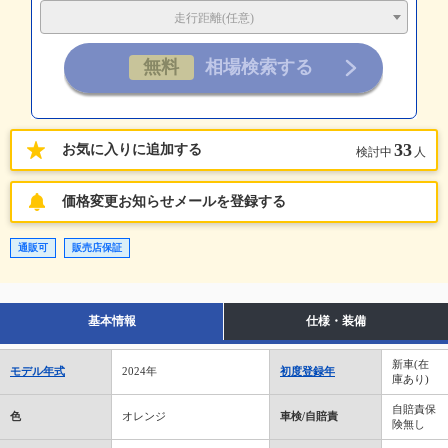
走行距離(任意)
33
お気に入りに追加する
検討中
人
価格変更お知らせメールを登録する
通販可
販売店保証
基本情報
仕様・装備
新車(在
モデル年式
2024年
初度登録年
庫あり)
自賠責保
色
オレンジ
車検/自賠責
険無し