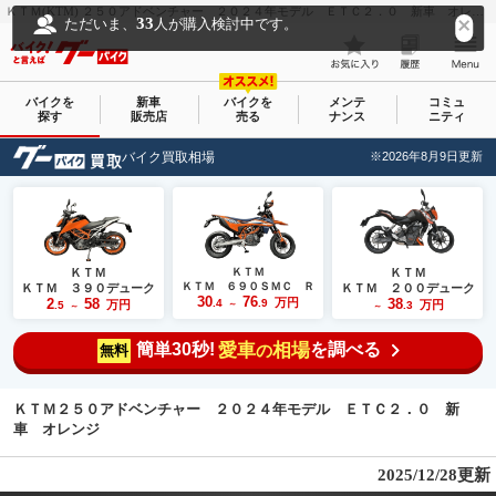
ＫＴＭ(KTM) ２５０アドベンチャー ２０２４年モデル ＥＴＣ２．０ 新車 オレンジ｜ＫＴＭ府中／ハスクバーナ・モーターサイクルズ府中｜新車・中古バイクなら【グーバイク(GooBike)】
33
ただいま、
人が購入検討中です。
バイクを
新車
バイクを
メンテ
コミュ
探す
販売店
売る
ナンス
ニティ
バイク買取相場
※2026年8月9日更新
ＫＴＭ
ＫＴＭ
ＫＴＭ
ＫＴＭ ６９０ＳＭＣ Ｒ
ＫＴＭ ３９０デューク
ＫＴＭ ２００デューク
30
76
2
58
万円
38
.4
.9
万円
万円
.5
～
.3
～
～
簡単30秒!
愛車
相場
を調べる
の
無料
ＫＴＭ２５０アドベンチャー ２０２４年モデル ＥＴＣ２．０ 新
車 オレンジ
2025/12/28更新