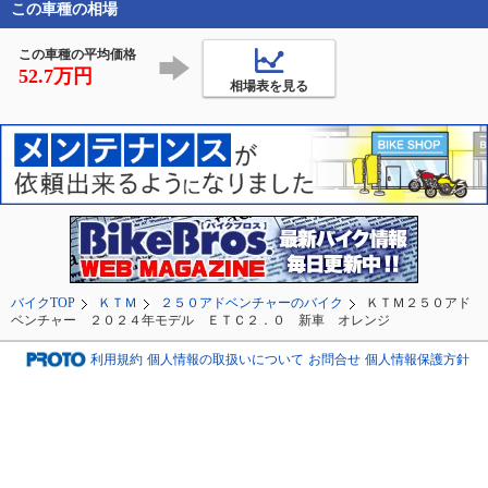
この車種の相場
「THE 
快晴☀️でツーリング日
DISTINGUISHED 
和すぎる😁

GENTLEMAN’S RIDE 
この車種の平均価格
2026
52.7万円
X350だけで12〜13台⁉️

相場表を見る
ズラ
バイクTOP
ＫＴＭ
２５０アドベンチャーのバイク
ＫＴＭ２５０アド
ベンチャー ２０２４年モデル ＥＴＣ２．０ 新車 オレンジ
利用規約
個人情報の取扱いについて
お問合せ
個人情報保護方針