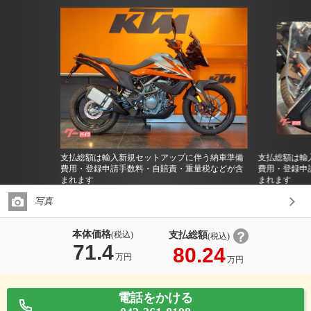
支払総額は輸入新規セットアップに伴う納車準備
支払総額は輸
費用・登録申請手数料・自賠責・重量税などが含
費用・登録申
まれます
まれます
写真
本体価格
支払総額
(税込)
(税込)
71.4
80.24
万円
万円
電話をかける