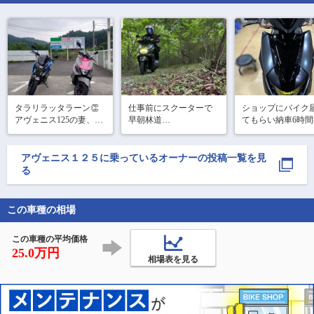
タラリラッタラーン👏
仕事前にスクーターで
ショップにバイク
アヴェニス125の妻、芦
早朝林道

てもらい納車6時
ヶ久保道の駅デビュー
走行距離ゼロ。プ
4時起床！

しました😂ほぼ初のワ
クションフィルム
自宅から1時間ほど走っ
インディングだったの
けました。

アヴェニス１２５
に乗っているオーナーの投稿一覧を見
たところの林道

で、先導する私が緊張
ノーマルのボディ
る
往復2時間、林道走行10
しましたが、そんなの
わう間も無く、正
分

他所に走ってきまし
分のイジリ開始。

時間配分だけみるとア
た。はぁ〜緊張疲れし
マット色活かした
この車種の相場
ホらしいが

た😅
ト色とツヤありプ
これがまた楽し！
クション
この車種の平均価格
25.0万円
相場表を見る