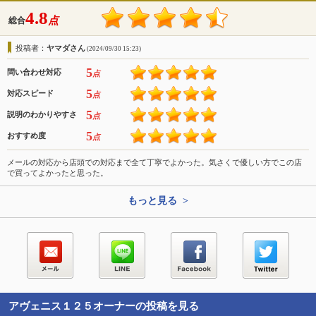
4.8
点
総合
投稿者：
ヤマダさん
(2024/09/30 15:23)
5
問い合わせ対応
点
5
対応スピード
点
5
説明のわかりやすさ
点
5
おすすめ度
点
メールの対応から店頭での対応まで全て丁寧でよかった。気さくで優しい方でこの店
で買ってよかったと思った。
もっと見る >
アヴェニス１２５
オーナーの投稿を見る