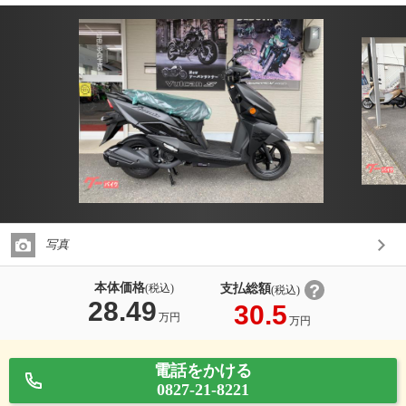
写真
本体価格
支払総額
(税込)
(税込)
28.49
30.5
万円
万円
電話をかける
0827-21-8221