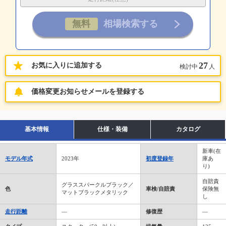
27
お気に入りに追加する
検討中
人
価格変更お知らせメールを登録する
基本情報
仕様・装備
カタログ
新車(在
モデル年式
2023年
初度登録年
庫あ
り)
自賠責
グラススパークルブラック／
色
車検/自賠責
保険無
マットブラックメタリック
し
走行距離
―
修復歴
―