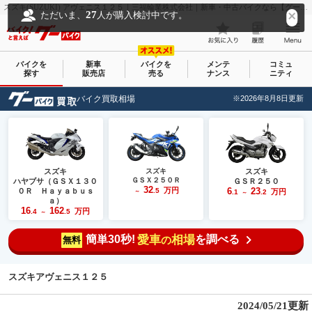
スズキ(SUZUKI) アヴェニス１２５｜三福輪業株式会社｜新車・中古バイクなら【グーバイク(GooBike)】
27
ただいま、
人が購入検討中です。
バイクを
新車
バイクを
メンテ
コミュ
探す
販売店
売る
ナンス
ニティ
バイク買取相場
※2026年8月8日更新
スズキ
スズキ
スズキ
ＧＳＸ２５０Ｒ
ハヤブサ（ＧＳＸ１３０
ＧＳＲ２５０
32
万円
6
23
０Ｒ Ｈａｙａｂｕｓ
.5
万円
～
.1
.2
～
ａ）
16
162
万円
.4
.5
～
簡単30秒!
愛車
相場
を調べる
の
無料
スズキアヴェニス１２５
2024/05/21更新