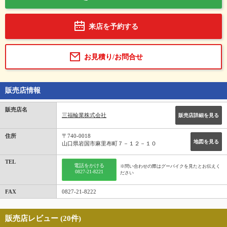
来店を予約する
お見積り/お問合せ
販売店情報
販売店名
三福輪業株式会社
販売店詳細を見る
住所
〒740-0018
地図を見る
山口県岩国市麻里布町７－１２－１０
TEL
電話をかける
※問い合わせの際はグーバイクを見たとお伝えく
0827-21-8221
ださい
FAX
0827-21-8222
販売店レビュー (20件)