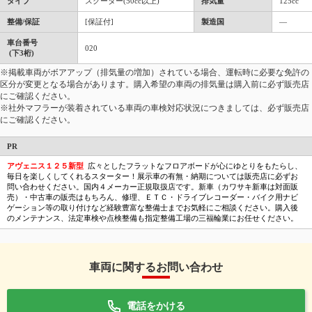
タイプ
スクーター(50cc以上)
排気量
125cc
整備/保証
[保証付]
製造国
―
車台番号
020
(下3桁)
※掲載車両がボアアップ（排気量の増加）されている場合、運転時に必要な免許の
区分が変更となる場合があります。購入希望の車両の排気量は購入前に必ず販売店
にご確認ください。
※社外マフラーが装着されている車両の車検対応状況につきましては、必ず販売店
にご確認ください。
PR
アヴェニス１２５新型
広々としたフラットなフロアボードが心にゆとりをもたらし、
毎日を楽しくしてくれるスターター！展示車の有無・納期については販売店に必ずお
問い合わせください。国内４メーカー正規取扱店です。新車（カワサキ新車は対面販
売）・中古車の販売はもちろん、修理、ＥＴＣ・ドライブレコーダー・バイク用ナビ
ゲーション等の取り付けなど経験豊富な整備士までお気軽にご相談ください。購入後
のメンテナンス、法定車検や点検整備も指定整備工場の三福輪業にお任せください。
車両に関するお問い合わせ
電話をかける