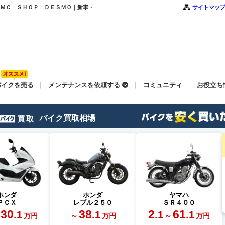
０ ｜ＭＣ ＳＨＯＰ ＤＥＳＭＯ｜新車・
サイトマッ
バイクを売る
メンテナンスを依頼する
コミュニティ
お役立ち
バイク買取相場
ホンダ
ホンダ
ヤマハ
ＰＣＸ
レブル２５０
ＳＲ４００
30
38
2
61
.1
.1
.1
.1
～
～
万円
万円
万円