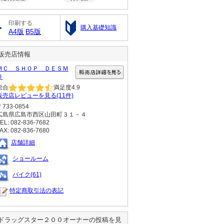
印刷する
購入基礎知識
A4版
B5版
販売店情報
ＭＣ ＳＨＯＰ ＤＥＳＭ
Ｏ
総合
満足度
4.9
販売店レビューを見る(11件)
〒733-0854
広島県広島市西区山田町３１－４
EL: 082-836-7682
AX: 082-836-7680
店舗詳細
ショールーム
バイク(61)
特定商取引法の表記
ドラッグスター２００
オーナーの投稿を見