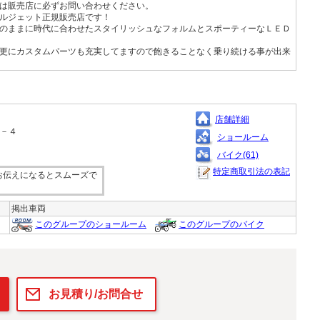
は販売店に必ずお問い合わせください。
ルジェット正規販売店です！
のままに時代に合わせたスタイリッシュなフォルムとスポーティーなＬＥＤ
更にカスタムパーツも充実してますので飽きることなく乗り続ける事が出来
店舗詳細
１－４
ショールーム
バイク(61)
特定商取引法の表記
お伝えになるとスムーズで
掲出車両
このグループのショールーム
このグループのバイク
お見積り/お問合せ