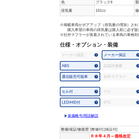
色
ブラックII
製
排気量
181cc
修
※掲載車両がボアアップ（排気量の増加）され
購入希望の車両の排気量は購入前に必ず販
※社外マフラーが装着されている車両の車検対
仕様・オプション・装備
メーカー認定
メーカー保証
ABS
品質評価書
通信販売可能車
社外マフラー
セル付
ナビ
LED/HID付
ETC
装備略号/用語解説
整備/保証/修復歴
[整備付] [保証付]
Ｒ８年４月～価格改定