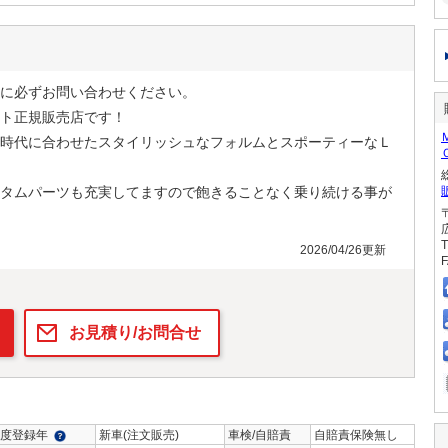
に必ずお問い合わせください。
ト正規販売店です！
時代に合わせたスタイリッシュなフォルムとスポーティーなＬ
タムパーツも充実してますので飽きることなく乗り続ける事が
T
2026/04/26更新
F
お見積り/お問合せ
度登録年
新車(注文販売)
車検/自賠責
自賠責保険無し