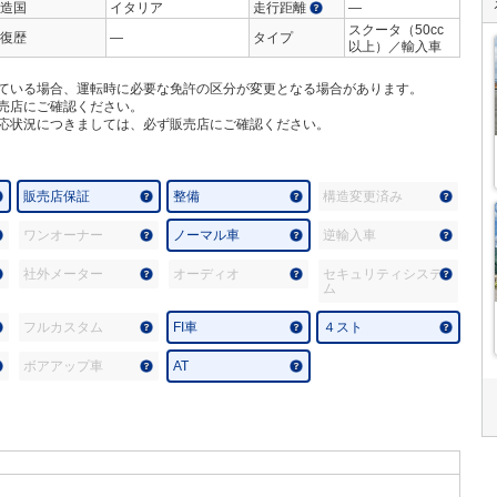
造国
イタリア
走行距離
―
スクータ（50cc
復歴
―
タイプ
以上）／輸入車
ている場合、運転時に必要な免許の区分が変更となる場合があります。
売店にご確認ください。
応状況につきましては、必ず販売店にご確認ください。
販売店保証
整備
構造変更済み
ワンオーナー
ノーマル車
逆輸入車
社外メーター
オーディオ
セキュリティシステ
ム
フルカスタム
FI車
４スト
ボアアップ車
AT