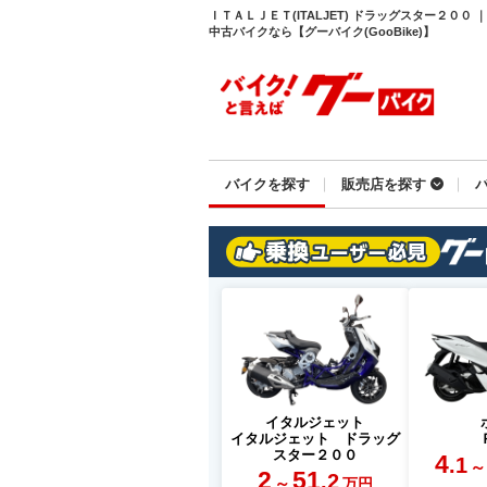
ＩＴＡＬＪＥＴ(ITALJET) ドラッグスター２０
中古バイクなら【グーバイク(GooBike)】
バイクを探す
販売店を探す
イタルジェット
イタルジェット ドラッグ
スター２００
4
.1
～
2
51
.2
～
万円