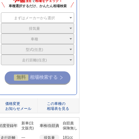
で
相場をチェック！
車種選択するだけ、かんたん相場検索
まずはメーカーから選択
排気量
車種
型式(任意)
走行距離(任意)
価格変更
この車種の
お知らせメール
相場表を見る
新車(注
自賠責
初度登録年
車検/自賠責
文販売)
保険無し
―
181cc
走行距離
排気量