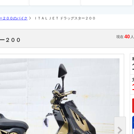
ー２００のバイク
ＩＴＡＬＪＥＴ ドラッグスター２００
40
現在
ター２００