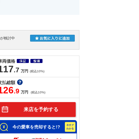
人が検討中
車両価格
117
.7
万円
(税込10%)
支払総額
126
.9
万円
(税込10%)
来店を予約する
今の愛車を売却すると!?