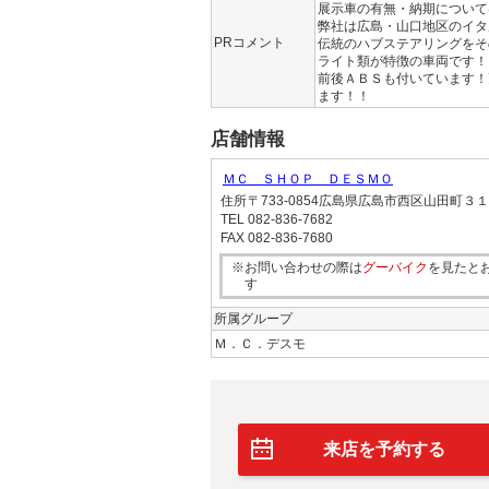
展示車の有無・納期について
弊社は広島・山口地区のイタ
PRコメント
伝統のハブステアリングをそ
ライト類が特徴の車両です！
前後ＡＢＳも付いています！
ます！！
店舗情報
ＭＣ ＳＨＯＰ ＤＥＳＭＯ
住所
〒733-0854広島県広島市西区山田町３
TEL
082-836-7682
FAX
082-836-7680
※お問い合わせの際は
グーバイク
を見たと
す
所属グループ
Ｍ．Ｃ．デスモ
来店を予約する