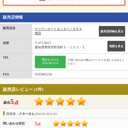
販売店情報
販売店名
ナリデンオートセンター／ＳＢＳ
販売店詳細を見る
豊田
住所
〒471-0812
地図を見る
愛知県豊田市野見町５－１５３－１
TEL
電話をかける
※問い合わせの際はグーバイクを見たとお伝えく
0565-88-5234
ださい
FAX
0565885236
販売店レビュー (1件)
5
点
総合
投稿者：
クターさん
(2022/01/19 12:41)
5
問い合わせ対応
点