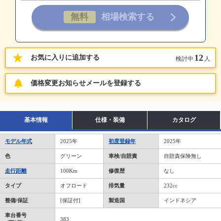
12
お気に入りに追加する
検討中
人
価格変更お知らせメールを登録する
基本情報
仕様・装備
カタログ
モデル年式
2025年
初度登録年
2025年
色
グリーン
車検/自賠責
自賠責保険無し
走行距離
100Km
修復歴
なし
タイプ
オフロード
排気量
232cc
整備/保証
[保証付]
製造国
インドネシア
車台番号
383