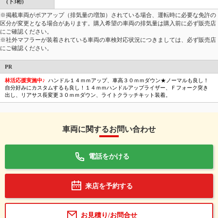
(下3桁)
※掲載車両がボアアップ（排気量の増加）されている場合、運転時に必要な免許の
区分が変更となる場合があります。購入希望の車両の排気量は購入前に必ず販売店
にご確認ください。
※社外マフラーが装着されている車両の車検対応状況につきましては、必ず販売店
にご確認ください。
PR
林活応援実施中♪
ハンドル１４ｍｍアップ、車高３０ｍｍダウン★ノーマルも良し！
自分好みにカスタムするも良し！１４ｍｍハンドルアップライザー、Ｆフォーク突き
出し、リアサス長変更３０ｍｍダウン、ライトクラッチキット装着。
車両に関するお問い合わせ
電話をかける
来店を予約する
お見積り/お問合せ