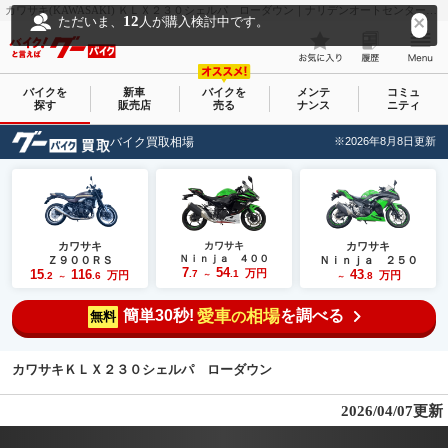
カワサキ(KAWASAKI) ＫＬＸ２３０シェルパ ローダウン｜ナリデンオートセンター／ＳＢＳ豊田｜新車・中古バイクなら【グーバイク(GooBike)】
12
ただいま、
人が購入検討中です。
バイクを
新車
バイクを
メンテ
コミュ
探す
販売店
売る
ナンス
ニティ
バイク買取相場
※2026年8月8日更新
カワサキ
カワサキ
カワサキ
Ｎｉｎｊａ ４００
Ｚ９００ＲＳ
Ｎｉｎｊａ ２５０
7
54
15
116
万円
43
.7
.1
万円
万円
.2
.6
～
.8
～
～
簡単30秒!
愛車
相場
を調べる
の
無料
カワサキＫＬＸ２３０シェルパ ローダウン
2026/04/07更新