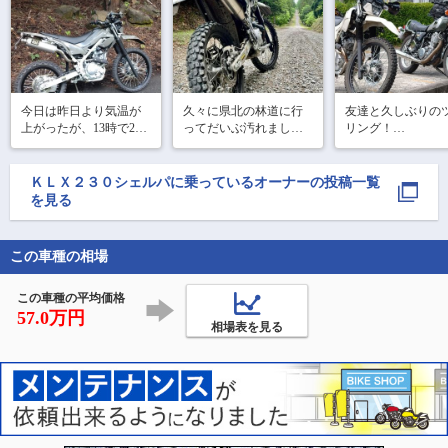
今日は昨日より気温が
久々に県北の林道に行
友達と久しぶりの
上がったが、13時で28
ってだいぶ汚れまし
リング！

度と涼しく気持ちが良
た。今日洗車した時に
阿蘇に行って来ま
気づいたことですが、
た。
い☀️

タイヤの磨耗がだいぶ
ＫＬＸ２３０シェルパ
に乗っているオーナーの投稿一覧
進んでる😑（写真２枚
小学校時代は夏の気温
を見る
目は2月の交換時の新品
はこんなだったな〜、
状態）まだ3000kmくら
最近の38度とかは異常
いなのに❗️今度はライフ
だけど、異常が続くと
この車種の相場
正常になる。

重視のタイ
この車種の平均価格
あ〜。シェルパは軽く
57.0万円
て弾ける
相場表を見る