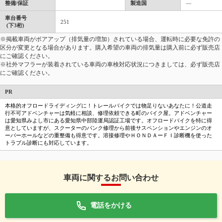
整備/保証
製造国
―
車台番号
251
(下3桁)
※掲載車両がボアアップ（排気量の増加）されている場合、運転時に必要な免許の
区分が変更となる場合があります。購入希望の車両の排気量は購入前に必ず販売店
にご確認ください。
※社外マフラーが装着されている車両の車検対応状況につきましては、必ず販売店
にご確認ください。
PR
本格的オフロードライディングに！トレールバイクでは物足りないあなたに！公道走
行不可アドベンチャーは気軽に相談、修理依頼できる町のバイク屋。アドベンチャー
は愛知県みよし市にある愛知県中部陸運局認証工場です。オフロードバイクを特に得
意としていますが、スクーターのパンク修理から前後サスペンションやエンジンのオ
ーバーホールなどの重整備も得意です。溶接修理やＨＯＮＤＡーＦＩ診断機を使った
トラブル診断にも対応しています。
車両に関するお問い合わせ
電話をかける