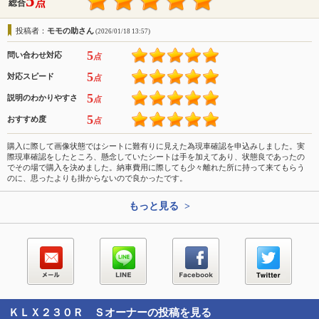
5
点
総合
投稿者：
モモの助さん
(2026/01/18 13:57)
5
問い合わせ対応
点
5
対応スピード
点
5
説明のわかりやすさ
点
5
おすすめ度
点
購入に際して画像状態ではシートに難有りに見えた為現車確認を申込みしました。実
際現車確認をしたところ、懸念していたシートは手を加えてあり、状態良であったの
でその場で購入を決めました。納車費用に際しても少々離れた所に持って来てもらう
のに、思ったよりも掛からないので良かったです。
もっと見る >
ＫＬＸ２３０Ｒ Ｓ
オーナーの投稿を見る