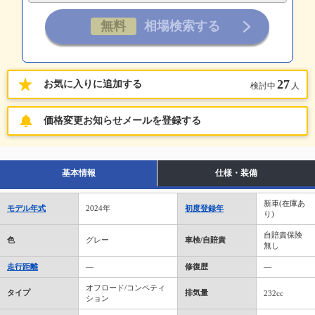
27
お気に入りに追加する
検討中
人
価格変更お知らせメールを登録する
基本情報
仕様・装備
新車(在庫あ
モデル年式
2024年
初度登録年
り)
自賠責保険
色
グレー
車検/自賠責
無し
走行距離
―
修復歴
―
オフロード/コンペティ
タイプ
排気量
232cc
ション