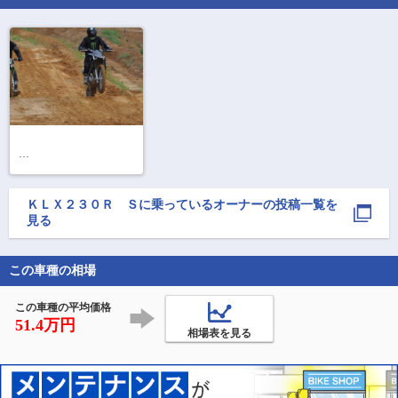
足がつかないバイクに
乗ります！納車を迎え
ました

ＫＬＸ２３０Ｒ Ｓ
に乗っているオーナーの投稿一覧を
そんなバイクに乗って
見る
大丈夫？それは動画を
見てね

この車種の相場
#150ｃｍ #バイク女子 #
低身長 #納車 #足がつか
ない

この車種の平均価格
#乗れないバイク #乗り
51.4万円
ます #オフ
相場表を見る