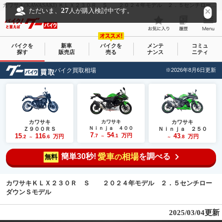
カワサキ(KAWASAKI) ＫＬＸ２３０Ｒ Ｓ ２０２４年モデル ２．５センチローダウンＳモデル｜ＡＤＶＥＮＴＵＲＥ｜新車・中古バイクなら【グーバイク(GooBike)】
27
ただいま、
人が購入検討中です。
バイクを
新車
バイクを
メンテ
コミュ
探す
販売店
売る
ナンス
ニティ
バイク買取相場
※2026年8月6日更新
カワサキ
カワサキ
カワサキ
Ｎｉｎｊａ ４００
Ｚ９００ＲＳ
Ｎｉｎｊａ ２５０
7
54
15
116
万円
43
.7
.1
万円
万円
.2
.6
～
.8
～
～
簡単30秒!
愛車
相場
を調べる
の
無料
カワサキＫＬＸ２３０Ｒ Ｓ ２０２４年モデル ２．５センチロー
ダウンＳモデル
2025/03/04更新