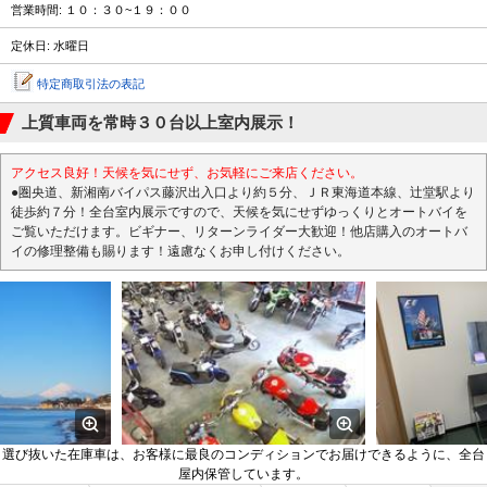
営業時間: １０：３０~１９：００
定休日: 水曜日
特定商取引法の表記
上質車両を常時３０台以上室内展示！
アクセス良好！天候を気にせず、お気軽にご来店ください。
●圏央道、新湘南バイパス藤沢出入口より約５分、ＪＲ東海道本線、辻堂駅より
徒歩約７分！全台室内展示ですので、天候を気にせずゆっくりとオートバイを
ご覧いただけます。ビギナー、リターンライダー大歓迎！他店購入のオートバ
イの修理整備も賜ります！遠慮なくお申し付けください。
選び抜いた在庫車は、お客様に最良のコンディションでお届けできるように、全台
屋内保管しています。