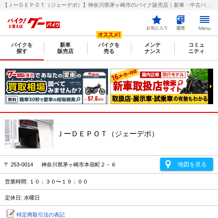
【ＪーＤＥＰＯＴ（ジェーデポ）】神奈川県茅ヶ崎市のバイク販売店｜新車・中古バイクなら【グーバイク(GooBike)】
バイクを
新車
バイクを
メンテ
コミュ
探す
販売店
売る
ナンス
ニティ
ＪーＤＥＰＯＴ（ジェーデポ）
地図を見る
〒 253-0014 神奈川県茅ヶ崎市本宿町２－６
営業時間: １０：３０〜１９：００
定休日: 水曜日
特定商取引法の表記