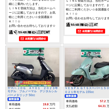
ＬＩＮＥ登録方法は、当社ホー
細にご案内いたします。
ージに記載しておりますので、
ＬＩＮＥ登録方法は、当社ホームペ
軽にご利用ください☆全国通販
ージに記載しておりますので、お気
Ｋ！！☆
軽にご利用ください☆全国通販Ｏ
お問い合わせお待ちしておりま
Ｋ！！☆
お問い合わせお待ちしております☆
ヤマハ ＪＯＧ ＡＹ０１ ２０２３年
ＶＥＳＰＡ ＧＴＳスーパー１５
モデル フルノーマル デジタルシル
０２１年モデル 155cc
バーメタリック 50cc
車両価格
57.2
車両価格
19.8
万円
支払総額
64.31