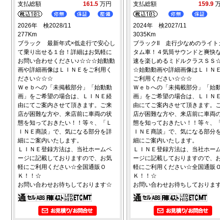
支払総額
161.5
万円
支払総額
159.9
2026年 検2028/11
2024年 検2027/11
277Km
3035Km
ブラック 最新年式×低走行で安心し
ブラックII 走行少なめのライト
て乗り出せる１台！詳細はお気軽に
タム車！４気筒サウンドと爽快
お問い合わせください♪☆☆☆始動動
速を楽しめるミドルクラスＳＳ
画や詳細画像はＬＩＮＥをご利用く
☆始動動画や詳細画像はＬＩＮ
ださい☆☆☆
ご利用ください☆☆☆
Ｗｅｂへの「未掲載部分」「始動動
Ｗｅｂへの「未掲載部分」「始
画」をご希望の場合は、ＬＩＮＥ経
画」をご希望の場合は、ＬＩＮ
由にてご案内させて頂きます。ご来
由にてご案内させて頂きます。
店が困難な方や、来店前に車両の状
店が困難な方や、来店前に車両
態を知っておきたい！！等々、「Ｌ
態を知っておきたい！！等々、
ＩＮＥ商談」で、気になる部分を詳
ＩＮＥ商談」で、気になる部分
細にご案内いたします。
細にご案内いたします。
ＬＩＮＥ登録方法は、当社ホームペ
ＬＩＮＥ登録方法は、当社ホー
ージに記載しておりますので、お気
ージに記載しておりますので、
軽にご利用ください☆全国通販Ｏ
軽にご利用ください☆全国通販
Ｋ！！☆
Ｋ！！☆
お問い合わせお待ちしております☆
お問い合わせお待ちしておりま