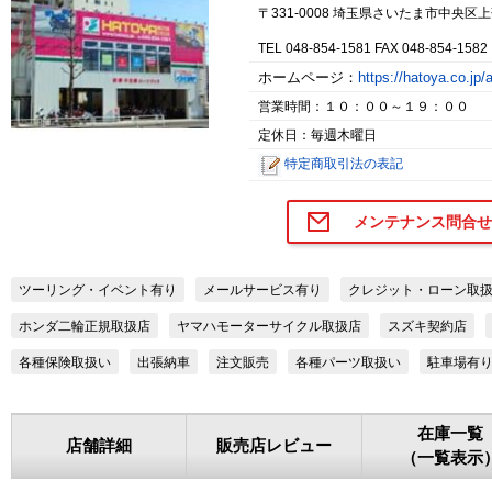
〒331-0008 埼玉県さいたま市中央区
TEL 048-854-1581 FAX 048-854-1582
ホームページ：
https://hatoya.co.jp
営業時間：１０：００～１９：００
定休日：毎週木曜日
特定商取引法の表記
メンテナンス問合せ
ツーリング・イベント有り
メールサービス有り
クレジット・ローン取
ホンダ二輪正規取扱店
ヤマハモーターサイクル取扱店
スズキ契約店
各種保険取扱い
出張納車
注文販売
各種パーツ取扱い
駐車場有
在庫一覧
店舗詳細
販売店レビュー
（一覧表示