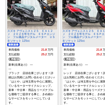
スズキ アヴェニス１２５ ＥＡ１２
スズキ アヴェニス１２５ ＥＡ
Ｊ ２０２６年モデル ＥＳＰエンジ
Ｊ ２０２６年モデル ＥＳＰエ
ン フル液晶デジタルメーター ＵＳ
ン フル液晶デジタルメーター 
Ｂソケット 125cc
Ｂソケット 125cc
車両価格
21.8
万円
車両価格
21.8
支払総額
25.2
万円
支払総額
25.2
新車(在庫あり) ―
新車(在庫あり) ―
―
―
ブラック 店頭在庫ございます！詳
レッド 店頭在庫ございます！
細はお気軽にお問い合わせください♪
はお気軽にお問い合わせください
「はとや」は埼玉県を中心に展開し
「はとや」は埼玉県を中心に展
ているモーターサイクルショップ。
ているモーターサイクルショッ
新車・中古車・用品をリーズナブル
新車・中古車・用品をリーズナ
な価格でご提供する事と、きめ細か
な価格でご提供する事と、きめ
なサービスをモットーにしていま
なサービスをモットーにしてい
す。
す。