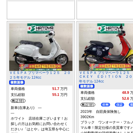
ＶＥＳＰＡ プリマベーラ１２５ ２０
ＶＥＳＰＡ プリマベーラ１２５
ＣＫＥＹ ＥＤＩＴＩＯＮ ２０
２５年モデル 124cc
年モデル 124cc
車両価格
51.7
万円
車両価格
48.9
支払総額
55.1
万円
支払総額
52.6
新車(在庫あり) ―
2023年 自賠責保険無し
―
3902Km
ホワイト 店頭在庫ございます！お
ブラック ワンオーナー・フル
探しの方はお気軽にお問い合わせく
マル車！限定仕様の良質車です♪
ださい♪「はとや」は埼玉県を中心に
☆始動動画や詳細画像はＬＩＮ