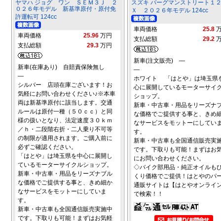
ヤマハ ジョグ ワン ＳＥＭ３Ｊ ２
スズキ バーグマンストリート１
０２６年モデル 新基準原付・原付免
Ｘ ２０２６年モデル 124cc
許運転可 124cc
車両価格
25.8
車両価格
25.96
万円
支払総額
29.2
支払総額
29.3
万円
新車(注文販売) ―
新車(在庫あり) 自賠責保険無し
―
―
ホワイト 「はとや」は埼玉県
シルバー 店頭在庫ございます！お
心に展開しているモーターサイ
気軽にお問い合わせください♪※本車
ショップ。
両は新基準原付に該当します。交通
新車・中古車・用品をリーズナ
ルールは原付一種（５０ｃｃ）と同
な価格でご提供する事と、きめ
様の扱いとなり、法定速度３０ｋｍ
なサービスをモットーにしてい
／ｈ・二段階右折・二人乗り不可等
す。
の制限が適用されます。ご購入前に
新車・中古車も全国通信販売実
必ずご確認ください。
です。下取りも可能！まずはお
「はとや」は埼玉県を中心に展開し
にお問い合わせください。
ているモーターサイクルショップ。
◇バイク部用品・純正オイルも
新車・中古車・用品をリーズナブル
くり価格でご提供！はとやのパ
な価格でご提供する事と、きめ細か
通販サイトは【はとやオンライ
なサービスをモットーにしていま
で検索！！
す。
新車・中古車も全国通信販売実施中
です。下取りも可能！まずはお気軽