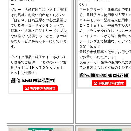
―
0Km
グレー 店頭在庫ございます！詳細
マットブラック 新車感覚で乗
はお気軽にお問い合わせください♪
る、登録済み未使用車が入荷！
「はとや」は埼玉県を中心に展開し
２４年モデル・登録済未使用車
ているモーターサイクルショップ。
Ｅ－Ｃｌｕｔｃｈ搭載モデルの
新車・中古車・用品をリーズナブル
め、クラッチ操作なしでスムー
な価格でご提供することと、きめ細
シフトチェンジが可能。街乗り
かなサービスをモットーにしていま
ツーリングまで快適なライディ
す。
を楽しめます。
登録済未使用車のため、お得な
◇バイク用品・純正オイルもびっく
でお乗りいただけます。
り価格でご提供！はとやのパーツ通
現在メーカー在庫や納期を気に
販サイトは【ＨＡＴＯＹＡｏｎｌｉ
ている方にもおすすめの１台で
ｎｅ】で検索！！