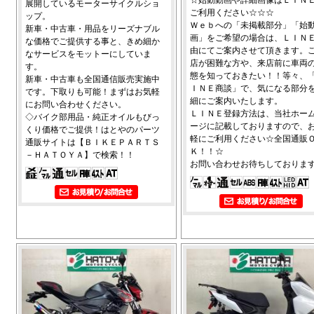
展開しているモーターサイクルショ
ご利用ください☆☆☆
ップ。
Ｗｅｂへの「未掲載部分」「始
新車・中古車・用品をリーズナブル
画」をご希望の場合は、ＬＩＮ
な価格でご提供する事と、きめ細か
由にてご案内させて頂きます。
なサービスをモットーにしていま
店が困難な方や、来店前に車両
す。
態を知っておきたい！！等々、
新車・中古車も全国通信販売実施中
ＩＮＥ商談」で、気になる部分
です。下取りも可能！まずはお気軽
細にご案内いたします。
にお問い合わせください。
ＬＩＮＥ登録方法は、当社ホー
◇バイク部用品・純正オイルもびっ
ージに記載しておりますので、
くり価格でご提供！はとやのパーツ
軽にご利用ください☆全国通販
通販サイトは【ＢＩＫＥＰＡＲＴＳ
Ｋ！！☆
－ＨＡＴＯＹＡ】で検索！！
お問い合わせお待ちしておりま