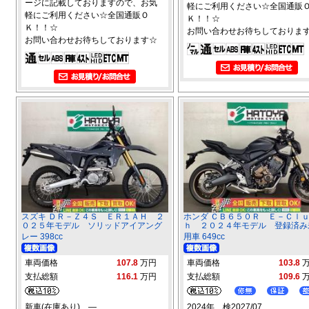
ージに記載しておりますので、お気
軽にご利用ください☆全国通販
軽にご利用ください☆全国通販Ｏ
Ｋ！！☆
Ｋ！！☆
お問い合わせお待ちしておりま
お問い合わせお待ちしております☆
スズキ ＤＲ－Ｚ４Ｓ ＥＲ１ＡＨ ２
ホンダ ＣＢ６５０Ｒ Ｅ－Ｃｌ
０２５年モデル ソリッドアイアング
ｈ ２０２４年モデル 登録済み
レー 398cc
用車 649cc
車両価格
107.8
万円
車両価格
103.8
支払総額
116.1
万円
支払総額
109.6
新車(在庫あり) ―
2024年 検2027/07