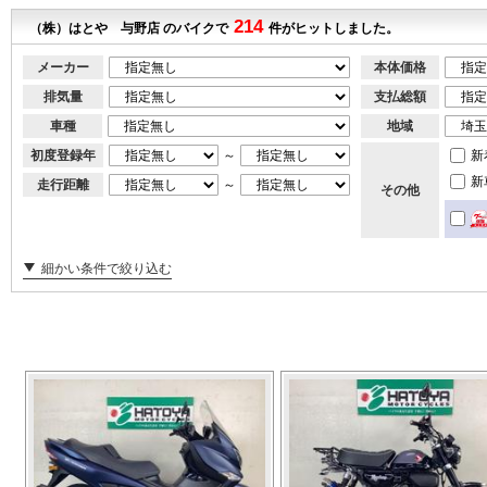
214
（株）はとや 与野店 のバイクで
件がヒットしました。
メーカー
本体価格
排気量
支払総額
車種
地域
初度登録年
～
新
新
走行距離
～
その他
細かい条件で絞り込む