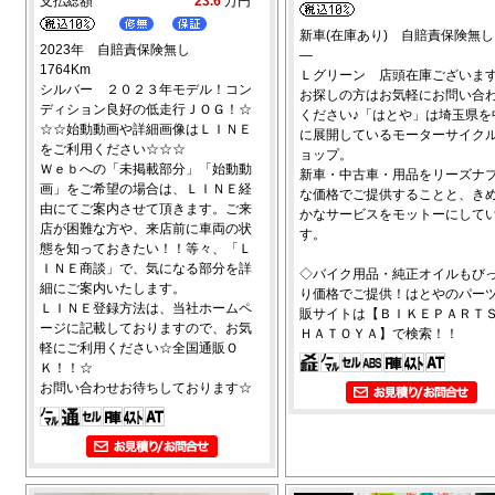
支払総額
23.6
万円
新車(在庫あり) 自賠責保険無し
2023年 自賠責保険無し
―
1764Km
Ｌグリーン 店頭在庫ございま
シルバー ２０２３年モデル！コン
お探しの方はお気軽にお問い合
ディション良好の低走行ＪＯＧ！☆
ください♪「はとや」は埼玉県を
☆☆始動動画や詳細画像はＬＩＮＥ
に展開しているモーターサイク
をご利用ください☆☆☆
ョップ。
Ｗｅｂへの「未掲載部分」「始動動
新車・中古車・用品をリーズナ
画」をご希望の場合は、ＬＩＮＥ経
な価格でご提供することと、き
由にてご案内させて頂きます。ご来
かなサービスをモットーにして
店が困難な方や、来店前に車両の状
す。
態を知っておきたい！！等々、「Ｌ
ＩＮＥ商談」で、気になる部分を詳
◇バイク用品・純正オイルもび
細にご案内いたします。
り価格でご提供！はとやのパー
ＬＩＮＥ登録方法は、当社ホームペ
販サイトは【ＢＩＫＥＰＡＲＴ
ージに記載しておりますので、お気
ＨＡＴＯＹＡ】で検索！！
軽にご利用ください☆全国通販Ｏ
Ｋ！！☆
お問い合わせお待ちしております☆