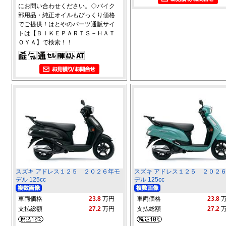
にお問い合わせください。◇バイク
部用品・純正オイルもびっくり価格
でご提供！はとやのパーツ通販サイ
トは【ＢＩＫＥＰＡＲＴＳ－ＨＡＴ
ＯＹＡ】で検索！！
スズキ アドレス１２５ ２０２６年モ
スズキ アドレス１２５ ２０２
デル 125cc
デル 125cc
車両価格
23.8
万円
車両価格
23.8
支払総額
27.2
万円
支払総額
27.2