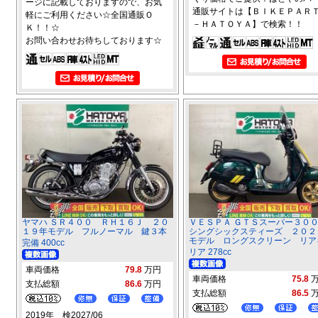
ージに記載しておりますので、お気
通販サイトは【ＢＩＫＥＰＡＲ
軽にご利用ください☆全国通販Ｏ
－ＨＡＴＯＹＡ】で検索！！
Ｋ！！☆
お問い合わせお待ちしております☆
ヤマハ ＳＲ４００ ＲＨ１６Ｊ ２０
ＶＥＳＰＡ ＧＴＳスーパー３０
１９年モデル フルノーマル 鍵３本
シングシックスティーズ ２０２
モデル ロングスクリーン リア
完備 400cc
リア 278cc
車両価格
79.8
万円
車両価格
75.8
支払総額
86.6
万円
支払総額
86.5
2019年 検2027/06