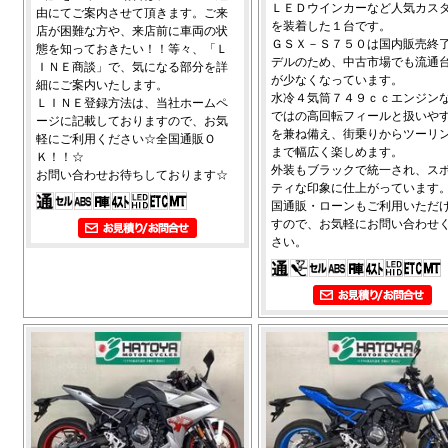
ＬＥＤウインカーなど人気カス
由にてご案内させて頂きます。ご来
を装着した１台です。
店が困難な方や、来店前に車両の状
ＧＳＸ－Ｓ７５０は国内販売終
態を知っておきたい！！等々、「Ｌ
デルのため、中古市場でも流通
ＩＮＥ商談」で、気になる部分を詳
が少なくなっています。
細にご案内いたします。
水冷４気筒７４９ｃｃエンジン
ＬＩＮＥ登録方法は、当社ホームペ
ではの高回転フィールと扱いや
ージに記載しておりますので、お気
を兼ね備え、街乗りからツーリ
軽にご利用ください☆全国通販Ｏ
まで幅広く楽しめます。
Ｋ！！☆
外装もブラックで統一され、ス
お問い合わせお待ちしております☆
ティな印象に仕上がっています
国通販・ローンもご利用いただ
すので、お気軽にお問い合わせ
さい。