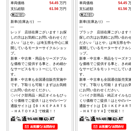
車両価格
54.45
万円
車両価格
54.45
支払総額
61.56
万円
支払総額
61.56
新車(在庫あり) ―
新車(在庫あり) ―
―
―
レッド 店頭在庫ございます！お探
ブラック 店頭在庫ございます
しの方はお気軽にお問い合わせくだ
探しの方はお気軽にお問い合わ
さい♪「はとや」は埼玉県を中心に展
ださい♪「はとや」は埼玉県を中
開しているモーターサイクルショッ
展開しているモーターサイクル
プ。
ップ。
新車・中古車・用品をリーズナブル
新車・中古車・用品をリーズナ
な価格でご提供する事と、きめ細か
な価格でご提供する事と、きめ
なサービスをモットーにしていま
なサービスをモットーにしてい
す。
す。
新車・中古車も全国通信販売実施中
新車・中古車も全国通信販売実
です。下取りも可能！まずはお気軽
です。下取りも可能！まずはお
にお問い合わせください。
にお問い合わせください。
◇バイク部用品・純正オイルもびっ
◇バイク部用品・純正オイルも
くり価格でご提供！はとやのパーツ
くり価格でご提供！はとやのパ
通販サイトは【ＢＩＫＥＰＡＲＴＳ
通販サイトは【ＢＩＫＥＰＡＲ
－ＨＡＴＯＹＡ】で検索！！
－ＨＡＴＯＹＡ】で検索！！