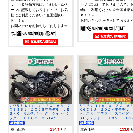
ＬＩＮＥ登録方法は、当社ホームペ
ージに記載しておりますので、
ージに記載しておりますので、お気
軽にご利用ください☆全国通販
軽にご利用ください☆全国通販Ｏ
Ｋ！！☆
Ｋ！！☆
お問い合わせお待ちしておりま
お問い合わせお待ちしております☆
カワサキ Ｎｉｎｊａ ＺＸ－６Ｒ Ｚ
カワサキ Ｎｉｎｊａ ＺＸ－６
Ｘ６３６Ｊ ２０２６年モデル ＵＳ
Ｘ６３６Ｊ ２０２４年モデル 
Ｂ－Ｃ マルチバー付き クイックシ
ックスターマフラー スライダー
フター ＥＴＣ２．０ 636cc
ＳＢソケット ＥＴＣ２．０ 636c
車両価格
154.9
万円
車両価格
153.6