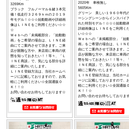
2020年 車検無し
3269Km
5605Km
ブラック フルノーマル＆鍵３本完
グリーン 美しい１９６０年代
備！低走行３２６９ｋｍの２０１９
ーシングシーンからインスパイ
年モデル！☆☆☆始動動画や詳細画
れた特別モデル！☆☆☆始動動
像はＬＩＮＥをご利用ください☆☆
詳細画像はＬＩＮＥをご利用く
☆
い☆☆☆
Ｗｅｂへの「未掲載部分」「始動動
Ｗｅｂへの「未掲載部分」「始
画」をご希望の場合は、ＬＩＮＥ経
画」をご希望の場合は、ＬＩＮ
由にてご案内させて頂きます。ご来
由にてご案内させて頂きます。
店が困難な方や、来店前に車両の状
店が困難な方や、来店前に車両
態を知っておきたい！！等々、「Ｌ
態を知っておきたい！！等々、
ＩＮＥ商談」で、気になる部分を詳
ＩＮＥ商談」で、気になる部分
細にご案内いたします。
細にご案内いたします。
ＬＩＮＥ登録方法は、当社ホームペ
ＬＩＮＥ登録方法は、当社ホー
ージに記載しておりますので、お気
ージに記載しておりますので、
軽にご利用ください☆全国通販Ｏ
軽にご利用ください☆全国通販
Ｋ！！☆
Ｋ！！☆
お問い合わせお待ちしております☆
お問い合わせお待ちしておりま