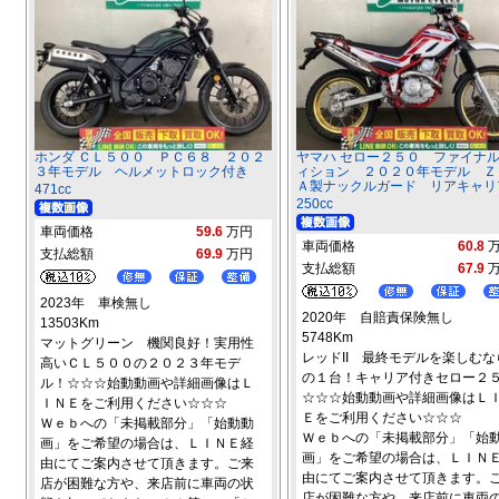
ホンダ ＣＬ５００ ＰＣ６８ ２０２
ヤマハ セロー２５０ ファイナ
３年モデル ヘルメットロック付き
ィション ２０２０年モデル Ｚ
Ａ製ナックルガード リアキャリ
471cc
250cc
車両価格
59.6
万円
車両価格
60.8
支払総額
69.9
万円
支払総額
67.9
2023年 車検無し
2020年 自賠責保険無し
13503Km
5748Km
マットグリーン 機関良好！実用性
レッドII 最終モデルを楽しむな
高いＣＬ５００の２０２３年モデ
の１台！キャリア付きセロー２５
ル！☆☆☆始動動画や詳細画像はＬ
☆☆☆始動動画や詳細画像はＬ
ＩＮＥをご利用ください☆☆☆
Ｅをご利用ください☆☆☆
Ｗｅｂへの「未掲載部分」「始動動
Ｗｅｂへの「未掲載部分」「始
画」をご希望の場合は、ＬＩＮＥ経
画」をご希望の場合は、ＬＩＮ
由にてご案内させて頂きます。ご来
由にてご案内させて頂きます。
店が困難な方や、来店前に車両の状
店が困難な方や、来店前に車両