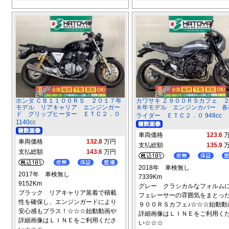
ホンダ ＣＢ１１００ＲＳ ２０１７年
カワサキ Ｚ９００ＲＳカフェ 
モデル リアキャリア エンジンガー
８年モデル エンジンカバー 各
ド グリップヒーター ＥＴＣ２．０
ライダー ＥＴＣ２．０ 948cc
1140cc
車両価格
123.6
車両価格
132.8
万円
支払総額
135.9
支払総額
143.6
万円
2018年 車検無し
2017年 車検無し
7339Km
9152Km
グレー クラシカルなフォルム
ブラック リアキャリア装着で積載
フェレーサーの雰囲気をまとっ
性を確保し、エンジンガードにより
９００ＲＳカフェ♪☆☆☆始動動
安心感もプラス！☆☆☆始動動画や
詳細画像はＬＩＮＥをご利用く
詳細画像はＬＩＮＥをご利用くださ
い☆☆☆