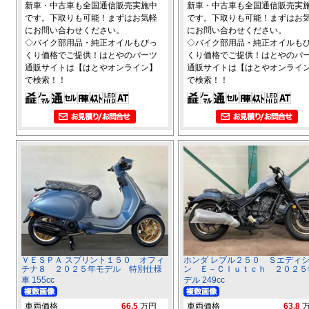
新車・中古車も全国通信販売実施中
新車・中古車も全国通信販売実
です。下取りも可能！まずはお気軽
です。下取りも可能！まずはお
にお問い合わせください。
にお問い合わせください。
◇バイク部用品・純正オイルもびっ
◇バイク部用品・純正オイルも
くり価格でご提供！はとやのパーツ
くり価格でご提供！はとやのパ
通販サイトは【はとやオンライン】
通販サイトは【はとやオンライ
で検索！！
で検索！！
ＶＥＳＰＡ スプリント１５０ オフィ
ホンダ レブル２５０ Ｓエディ
チナ８ ２０２５年モデル 特別仕様
ン Ｅ－Ｃｌｕｔｃｈ ２０２５
車 155cc
デル 249cc
車両価格
66.5
万円
車両価格
63.8