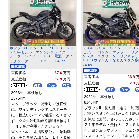
ホンダ ＣＢ６５０Ｒ ＲＨ０３ ２０
スズキ ＧＳＸ－Ｓ７５０ ２０
２３年モデル エンジンスライダー
モデル ヨシムラマフラー リア
メーターバイザー ＵＳＢ電源 クイ
ンレス スクリーン リアキャ
ＬＥＤウィンカーなどカスタム多
ックシフター ＥＴ２．０ 649cc
749cc
車両価格
87.6
万円
車両価格
86.8
支払総額
97.9
万円
支払総額
97.9
2023年 車検無し
2021年 車検無し
1375Km
8245Km
マットブラック 街乗りでは軽快
ブラックII 見た目・走り・利便
に、ワインディングではスポーティ
バランス良く仕上げた１台！詳
に、幅広いシーンで活躍する１台で
お気軽にお問い合わせください♪
す。☆☆☆始動動画や詳細画像はＬ
２１年モデル・走行８，２４５
ＩＮＥをご利用ください☆☆☆
ｍ。ヨシムラマフラー・フェン
Ｗｅｂへの「未掲載部分」「始動動
レス・スクリーン・リアキャリ
画」をご希望の場合は、ＬＩＮＥ経