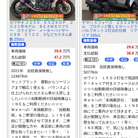
カワサキ Ｚ２５０ ＥＸ２５０Ｐ ２
ヤマハ Ｘフォース ２０２２年
０２１年モデル ＢＥＡＭＳマフラ
ル プロテック製ＬＥＤヘッドラ
ー スライダー メーターバイザー
バルブキット２灯点灯仕様 リア
ＵＳＢ ＥＴＣ２．０などカスタム多
リア 155cc
数 250cc
車両価格
29.6
車両価格
39.9
万円
支払総額
36.9
支払総額
47.2
万円
2022年 自賠責保険無し
2021年 自賠責保険無し
5077Km
12487Km
ホワイト ＬＥＤ２灯化で視認
マットブラック 通勤からツーリン
Ｐ！キャリア付きＸフォースが入
グまで幅広く使える、バランスよく
☆☆☆始動動画や詳細画像はＬ
仕上げられたカスタム車が入荷しま
Ｅをご利用ください☆☆☆
した♪☆☆☆始動動画や詳細画像はＬ
Ｗｅｂへの「未掲載部分」「始
ＩＮＥをご利用ください☆☆☆
画」をご希望の場合は、ＬＩＮ
Ｗｅｂへの「未掲載部分」「始動動
由にてご案内させて頂きます。
画」をご希望の場合は、ＬＩＮＥ経
店が困難な方や、来店前に車両
由にてご案内させて頂きます。ご来
態を知っておきたい！！等々、
店が困難な方や、来店前に車両の状
ＩＮＥ商談」で、気になる部分
態を知っておきたい！！等々、「Ｌ
細にご案内いたします。
ＩＮＥ商談」で、気になる部分を詳