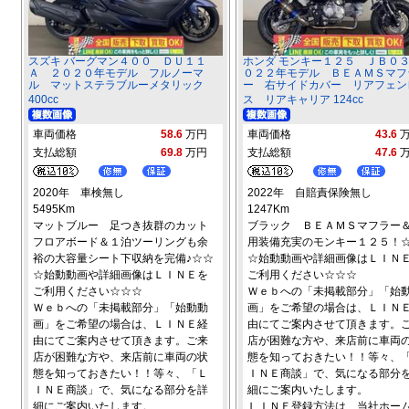
スズキ バーグマン４００ ＤＵ１１
ホンダ モンキー１２５ ＪＢ０
Ａ ２０２０年モデル フルノーマ
０２２年モデル ＢＥＡＭＳマフ
ル マットステラブルーメタリック
ー 右サイドカバー リアフェン
400cc
ス リアキャリア 124cc
車両価格
58.6
万円
車両価格
43.6
支払総額
69.8
万円
支払総額
47.6
2020年 車検無し
2022年 自賠責保険無し
5495Km
1247Km
マットブルー 足つき抜群のカット
ブラック ＢＥＡＭＳマフラー
フロアボード＆１泊ツーリングも余
用装備充実のモンキー１２５！
裕の大容量シート下収納を完備♪☆☆
☆始動動画や詳細画像はＬＩＮ
☆始動動画や詳細画像はＬＩＮＥを
ご利用ください☆☆☆
ご利用ください☆☆☆
Ｗｅｂへの「未掲載部分」「始
Ｗｅｂへの「未掲載部分」「始動動
画」をご希望の場合は、ＬＩＮ
画」をご希望の場合は、ＬＩＮＥ経
由にてご案内させて頂きます。
由にてご案内させて頂きます。ご来
店が困難な方や、来店前に車両
店が困難な方や、来店前に車両の状
態を知っておきたい！！等々、
態を知っておきたい！！等々、「Ｌ
ＩＮＥ商談」で、気になる部分
ＩＮＥ商談」で、気になる部分を詳
細にご案内いたします。
細にご案内いたします。
ＬＩＮＥ登録方法は、当社ホー