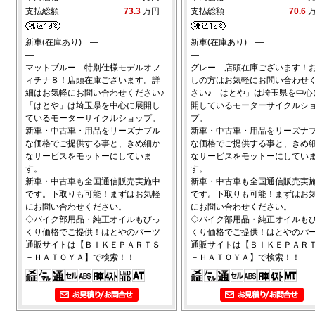
支払総額
73.3
万円
支払総額
70.6
新車(在庫あり) ―
新車(在庫あり) ―
―
―
マットブルー 特別仕様モデルオフ
グレー 店頭在庫ございます！
ィチナ８！店頭在庫ございます。詳
しの方はお気軽にお問い合わせ
細はお気軽にお問い合わせください♪
さい♪「はとや」は埼玉県を中心
「はとや」は埼玉県を中心に展開し
開しているモーターサイクルシ
ているモーターサイクルショップ。
プ。
新車・中古車・用品をリーズナブル
新車・中古車・用品をリーズナ
な価格でご提供する事と、きめ細か
な価格でご提供する事と、きめ
なサービスをモットーにしていま
なサービスをモットーにしてい
す。
す。
新車・中古車も全国通信販売実施中
新車・中古車も全国通信販売実
です。下取りも可能！まずはお気軽
です。下取りも可能！まずはお
にお問い合わせください。
にお問い合わせください。
◇バイク部用品・純正オイルもびっ
◇バイク部用品・純正オイルも
くり価格でご提供！はとやのパーツ
くり価格でご提供！はとやのパ
通販サイトは【ＢＩＫＥＰＡＲＴＳ
通販サイトは【ＢＩＫＥＰＡＲ
－ＨＡＴＯＹＡ】で検索！！
－ＨＡＴＯＹＡ】で検索！！