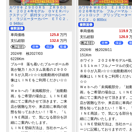
カワサキ Ｚ９００ＲＳ ＺＲ９００
カワサキ Ｗ８００ ＥＪ８００
Ｋ ２０２４年モデル ＯＶＥＲバッ
０２６年モデル フルノーマル 
クステップ 鋲付タックロールシー
メットロック グリップヒーター
ト ラジエーターカバー ＥＴＣ２．
ＴＣ２．０ 800cc
０ 948cc
車両価格
119.9
車両価格
125.8
万円
支払総額
126.9
支払総額
132.6
万円
2026年 検2028/11
2024年 検2027/03
151Km
6228Km
ホワイト ２０２６年モデル×低
ブルーII 落ち着いたブルーボール外
１５１ｋｍ！フルノーマルの安
装が魅力！カスタム装着のＺ９００
８００が入荷♪☆☆☆始動動画や
ＲＳが入荷♪☆☆☆始動動画や詳細画
画像はＬＩＮＥをご利用くださ
像はＬＩＮＥをご利用ください☆☆
☆☆
☆
Ｗｅｂへの「未掲載部分」「始
Ｗｅｂへの「未掲載部分」「始動動
画」をご希望の場合は、ＬＩＮ
画」をご希望の場合は、ＬＩＮＥ経
由にてご案内させて頂きます。
由にてご案内させて頂きます。ご来
店が困難な方や、来店前に車両
店が困難な方や、来店前に車両の状
態を知っておきたい！！等々、
態を知っておきたい！！等々、「Ｌ
ＩＮＥ商談」で、気になる部分
ＩＮＥ商談」で、気になる部分を詳
細にご案内いたします。
細にご案内いたします。
ＬＩＮＥ登録方法は、当社ホー
ＬＩＮＥ登録方法は、当社ホームペ
ージに記載しておりますので、