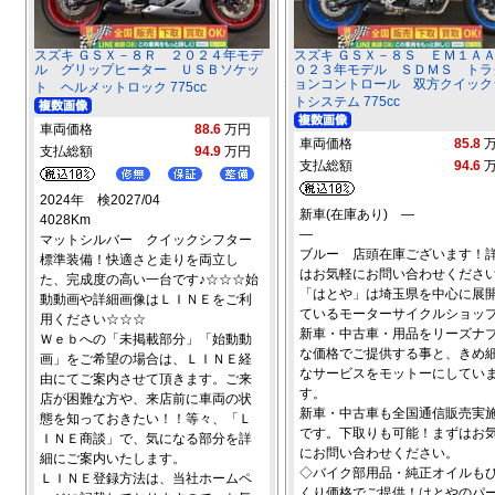
スズキ ＧＳＸ－８Ｒ ２０２４年モデ
スズキ ＧＳＸ－８Ｓ ＥＭ１Ａ
ル グリップヒーター ＵＳＢソケッ
０２３年モデル ＳＤＭＳ トラ
ョンコントロール 双方クイック
ト ヘルメットロック 775cc
トシステム 775cc
車両価格
88.6
万円
車両価格
85.8
支払総額
94.9
万円
支払総額
94.6
2024年 検2027/04
新車(在庫あり) ―
4028Km
―
マットシルバー クイックシフター
ブルー 店頭在庫ございます！
標準装備！快適さと走りを両立し
はお気軽にお問い合わせください
た、完成度の高い一台です♪☆☆☆始
「はとや」は埼玉県を中心に展
動動画や詳細画像はＬＩＮＥをご利
ているモーターサイクルショッ
用ください☆☆☆
新車・中古車・用品をリーズナ
Ｗｅｂへの「未掲載部分」「始動動
な価格でご提供する事と、きめ
画」をご希望の場合は、ＬＩＮＥ経
なサービスをモットーにしてい
由にてご案内させて頂きます。ご来
す。
店が困難な方や、来店前に車両の状
新車・中古車も全国通信販売実
態を知っておきたい！！等々、「Ｌ
です。下取りも可能！まずはお
ＩＮＥ商談」で、気になる部分を詳
にお問い合わせください。
細にご案内いたします。
◇バイク部用品・純正オイルも
ＬＩＮＥ登録方法は、当社ホームペ
くり価格でご提供！はとやのパ