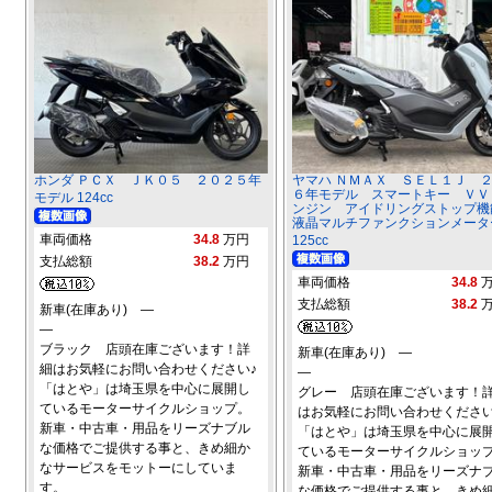
ホンダ ＰＣＸ ＪＫ０５ ２０２５年
ヤマハ ＮＭＡＸ ＳＥＬ１Ｊ 
６年モデル スマートキー ＶＶ
モデル 124cc
ンジン アイドリングストップ
液晶マルチファンクションメータ
車両価格
34.8
万円
125cc
支払総額
38.2
万円
車両価格
34.8
支払総額
38.2
新車(在庫あり) ―
―
ブラック 店頭在庫ございます！詳
新車(在庫あり) ―
細はお気軽にお問い合わせください♪
―
「はとや」は埼玉県を中心に展開し
グレー 店頭在庫ございます！
ているモーターサイクルショップ。
はお気軽にお問い合わせください
新車・中古車・用品をリーズナブル
「はとや」は埼玉県を中心に展
な価格でご提供する事と、きめ細か
ているモーターサイクルショッ
なサービスをモットーにしていま
新車・中古車・用品をリーズナ
す。
な価格でご提供する事と、きめ