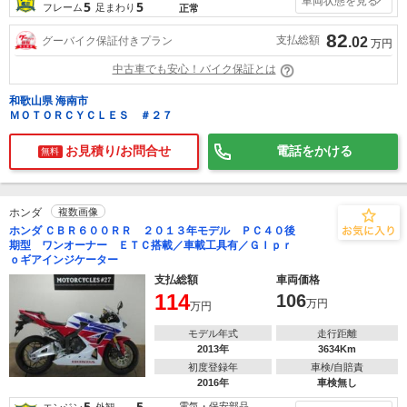
車両状態を見る
5
5
フレーム
足まわり
正常
82
支払総額
グーバイク保証付きプラン
.02
万円
中古車でも安心！バイク保証とは
和歌山県 海南市
ＭＯＴＯＲＣＹＣＬＥＳ ＃２７
お見積り/お問合せ
電話をかける
無料
ホンダ
複数画像
ホンダ ＣＢＲ６００ＲＲ ２０１３年モデル ＰＣ４０後
期型 ワンオーナー ＥＴＣ搭載／車載工具有／ＧＩｐｒ
ｏギアインジケーター
支払総額
車両価格
114
106
万円
万円
モデル年式
走行距離
2013年
3634Km
初度登録年
車検/自賠責
2016年
車検無し
5
5
電気・保安部品
エンジン
外観