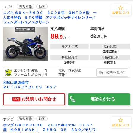
スズキ
複数画像
動画
スズキ ＧＳＸ－Ｒ６００ ２００６年 ＧＮ７ＤＡ型 一
人乗り登録 ＥＴＣ搭載 アクラポビッチサイレンサー／
フェンダーレス／スクリーン
支払総額
車両価格
89
82
.9
.9
万円
万円
モデル年式
走行距離
―
28132Km
初度登録年
車検/自賠責
2006年
車検無し
4
4
電気・保安部品
エンジン
外観
車両状態を見る
4
4
フレーム
足まわり
正常
和歌山県 海南市
ＭＯＴＯＲＣＹＣＬＥＳ ＃２７
お見積り/お問合せ
電話をかける
無料
ホンダ
複数画像
動画
ホンダ ＣＢＲ６００ＲＲ ２００５年モデル ＰＣ３７
型 ＭＯＲＩＷＡＫＩ ＺＥＲＯ ＧＰ ＡＮＯ／モリワ