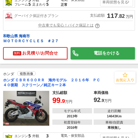
車両状態を見る
5
5
フレーム
足まわり
正常
117
支払総額
グーバイク保証付きプラン
.82
万円
中古車でも安心！バイク保証とは
和歌山県 海南市
ＭＯＴＯＲＣＹＣＬＥＳ ＃２７
お見積り/お問合せ
電話をかける
無料
ホンダ
複数画像
ホンダ ＣＢＲ６００ＲＲ 海外モデル ２０１６年 ＰＣ
４０後期 スクリーン／純正キー２本
支払総額
車両価格
99
92
.9
.9
万円
万円
モデル年式
走行距離
2013年
14643Km
初度登録年
車検/自賠責
2016年
車検無し
5
3
電気・保安部品
エンジン
外観
車両状態を見る