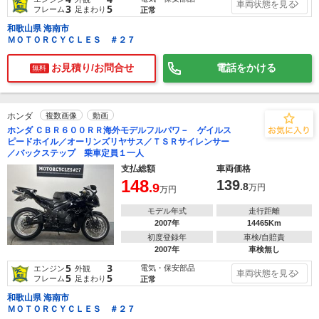
車両状態を見る
3
5
フレーム
足まわり
正常
和歌山県 海南市
ＭＯＴＯＲＣＹＣＬＥＳ ＃２７
お見積り/お問合せ
電話をかける
無料
ホンダ
複数画像
動画
ホンダ ＣＢＲ６００ＲＲ海外モデルフルパワ－ ゲイルス
ピードホイル／オーリンズリヤサス／ＴＳＲサイレンサー
／バックステップ 乗車定員１一人
支払総額
車両価格
148
139
.9
.8
万円
万円
モデル年式
走行距離
2007年
14465Km
初度登録年
車検/自賠責
2007年
車検無し
5
3
電気・保安部品
エンジン
外観
車両状態を見る
5
5
フレーム
足まわり
正常
和歌山県 海南市
ＭＯＴＯＲＣＹＣＬＥＳ ＃２７