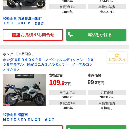
2008年
10449Km
初度登録年
車検/自賠責
2008年
検2027/11
和歌山県 西牟婁郡白浜町
ＹＯＵ ＳＨＯＰ まさき
お見積り/お問合せ
電話をかける
無料
ホンダ
複数画像
ホンダ ＣＢＲ６００ＲＲ スペシャルエディション ２０
０８年モデル 限定コニカミノルタカラー ノーマルコン
ディション
支払総額
車両価格
109
99
.8
.8
万円
万円
モデル年式
走行距離
2008年
38611Km
初度登録年
車検/自賠責
2008年
車検無し
和歌山県 海南市
ＭＯＴＯＲＣＹＣＬＥＳ ＃２７