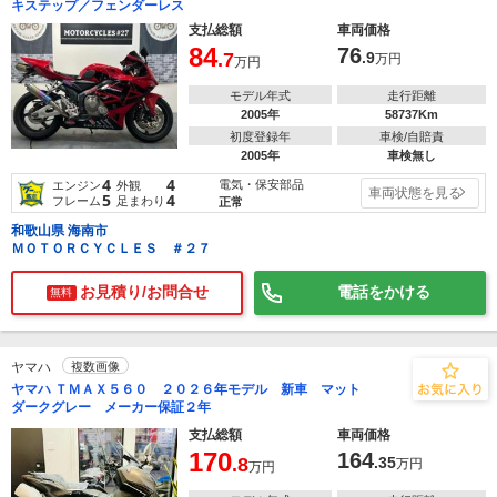
キステップ／フェンダーレス
支払総額
車両価格
84
76
.7
.9
万円
万円
モデル年式
走行距離
2005年
58737Km
初度登録年
車検/自賠責
2005年
車検無し
4
4
電気・保安部品
エンジン
外観
車両状態を見る
5
4
フレーム
足まわり
正常
和歌山県 海南市
ＭＯＴＯＲＣＹＣＬＥＳ ＃２７
お見積り/お問合せ
電話をかける
無料
ヤマハ
複数画像
ヤマハ ＴＭＡＸ５６０ ２０２６年モデル 新車 マット
ダークグレー メーカー保証２年
支払総額
車両価格
170
164
.8
.35
万円
万円