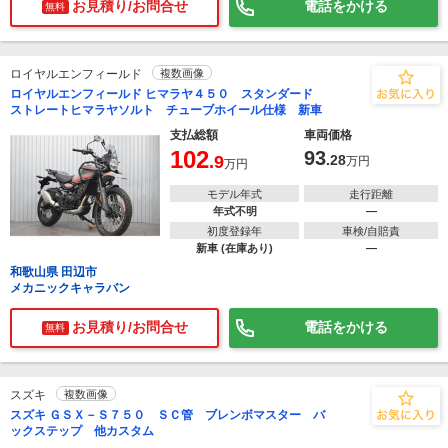
お見積り/お問合せ
電話をかける
無料
ロイヤルエンフィールド
複数画像
ロイヤルエンフィールド ヒマラヤ４５０ スタンダード
ストレートヒマラヤソルト チューブホイール仕様 新車
支払総額
車両価格
102
93
.9
.28
万円
万円
モデル年式
走行距離
年式不明
―
初度登録年
車検/自賠責
新車 (在庫あり)
―
和歌山県 田辺市
メカニックキャラバン
お見積り/お問合せ
電話をかける
無料
スズキ
複数画像
スズキ ＧＳＸ－Ｓ７５０ ＳＣ管 ブレンボマスター バ
ックステップ 他カスタム