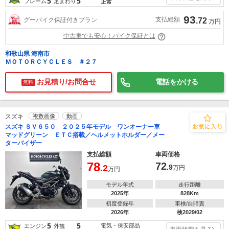
5
5
フレーム
足まわり
正常
93
支払総額
グーバイク保証付きプラン
.72
万円
中古車でも安心！バイク保証とは
和歌山県 海南市
ＭＯＴＯＲＣＹＣＬＥＳ ＃２７
お見積り/お問合せ
電話をかける
無料
スズキ
複数画像
動画
スズキ ＳＶ６５０ ２０２５年モデル ワンオーナー車
マッドグリーン ＥＴＣ搭載／ヘルメットホルダー／メー
ターバイザー
支払総額
車両価格
78
72
.2
.9
万円
万円
モデル年式
走行距離
2025年
828Km
初度登録年
車検/自賠責
2026年
検2029/02
5
5
電気・保安部品
エンジン
外観