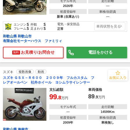
モデル年式
走行距離
2026年
―
初度登録年
車検/自賠責
新車 (在庫あり)
―
S
S
電気・保安部品
エンジン
外観
車両状態を見る
S
S
フレーム
足まわり
正常
和歌山県 和歌山市
有限会社モーターハウス ファミリィ
お見積り/お問合せ
電話をかける
無料
スズキ
複数画像
動画
スズキ ＧＳＸ－Ｒ６００ ２００９年 フルカスタム フ
レアオールペン 社外ホイール ヨシムラサイレンサー
支払総額
車両価格
99
89
.8
.9
万円
万円
モデル年式
走行距離
―
14599Km
初度登録年
車検/自賠責
2009年
車検無し
和歌山県 海南市