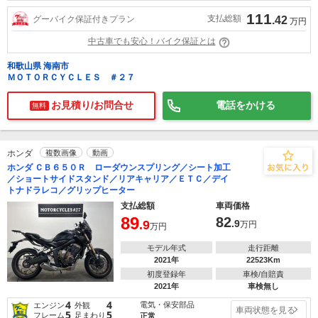
111
支払総額
グーバイク保証付きプラン
.42
万円
中古車でも安心！バイク保証とは
和歌山県 海南市
ＭＯＴＯＲＣＹＣＬＥＳ ＃２７
お見積り/お問合せ
電話をかける
無料
ホンダ
複数画像
動画
ホンダ ＣＢ６５０Ｒ ローダウンスプリング／シート加工
／ショートサイドスタンド／リアキャリア／ＥＴＣ／デイ
トナドラレコ／グリップヒーター
支払総額
車両価格
89
82
.9
.9
万円
万円
モデル年式
走行距離
2021年
22523Km
初度登録年
車検/自賠責
2021年
車検無し
4
4
電気・保安部品
エンジン
外観
車両状態を見る
5
5
フレーム
足まわり
正常