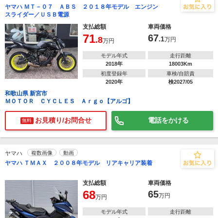
ヤマハ ＭＴ－０７ ＡＢＳ ２０１８年モデル エンジン
スライダー／ＵＳＢ電源
支払総額
車両価格
71
67
.8
.1
万円
万円
モデル年式
走行距離
2018年
18003Km
初度登録年
車検/自賠責
2020年
検2027/05
和歌山県 新宮市
ＭＯＴＯＲ ＣＹＣＬＥＳ Ａｒｇｏ【アルゴ】
お見積り/お問合せ
電話をかける
無料
ヤマハ
複数画像
動画
ヤマハ ＴＭＡＸ ２００８年モデル リアキャリア装着
支払総額
車両価格
68
65
万円
万円
モデル年式
走行距離