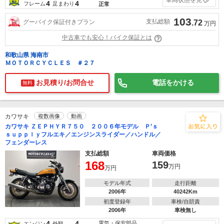
4
4
フレーム
足まわり
正常
103
支払総額
グーバイク保証付きプラン
.72
万円
中古車でも安心！バイク保証とは
和歌山県 海南市
ＭＯＴＯＲＣＹＣＬＥＳ ＃２７
お見積り/お問合せ
電話をかける
無料
カワサキ
複数画像
動画
カワサキ ＺＥＰＨＹＲ７５０ ２００６年モデル Ｐ’ｓ
ｓｕｐｐｌｙフルエキ／エンジンスライダー／ハンドル／
フェンダーレス
支払総額
車両価格
168
159
万円
万円
モデル年式
走行距離
2006年
40242Km
初度登録年
車検/自賠責
2006年
車検無し
4
4
電気・保安部品
エンジン
外観