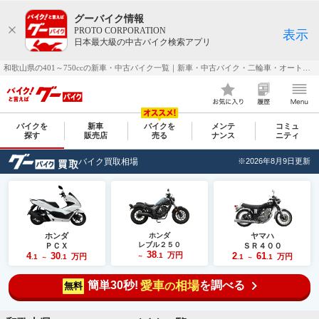
グーバイク情報
PROTO CORPORATION
表示
日本最大級の中古バイク検索アプリ
和歌山県の401～750ccの新車・中古バイク一覧｜新車・中古バイク・二輪車・オートバイ情報なら【グーバイク(GooBike)】
バイクを
新車
バイクを
メンテ
コミュ
探す
販売店
売る
ナンス
ニティ
バイク買取相場
※2026年8月9日更新
ホンダ
ホンダ
ヤマハ
レブル２５０
ＰＣＸ
ＳＲ４００
38
4
30
万円
2
61
.1
万円
万円
.1
.1
～
.1
.1
～
～
簡単30秒!
愛車
相場
を調べる
の
無料