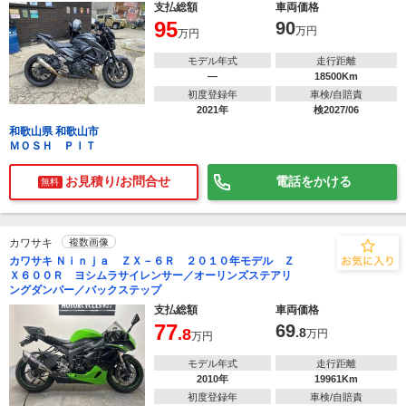
支払総額
車両価格
95
90
万円
万円
モデル年式
走行距離
―
18500Km
初度登録年
車検/自賠責
2021年
検2027/06
和歌山県 和歌山市
ＭＯＳＨ ＰＩＴ
お見積り/お問合せ
電話をかける
無料
カワサキ
複数画像
カワサキ Ｎｉｎｊａ ＺＸ－６Ｒ ２０１０年モデル Ｚ
Ｘ６００Ｒ ヨシムラサイレンサー／オーリンズステアリ
ングダンパー／バックステップ
支払総額
車両価格
77
69
.8
.8
万円
万円
モデル年式
走行距離
2010年
19961Km
初度登録年
車検/自賠責