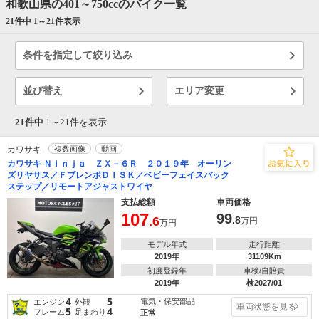
和歌山県の401～750ccのバイク一覧
21件中 1～
21
件表示
条件を指定して絞り込み
並び替え
エリア変更
21件中
1～
21
件を表示
カワサキ
複数画像
動画
カワサキ Ｎｉｎｊａ ＺＸ－６Ｒ ２０１９年 オーリン
ズリヤサス／ＦブレンボＤＩＳＫ／ベビーフェイスバック
ステップ／リモートアジャストワイヤ
支払総額
車両価格
107
99
.6
.8
万円
万円
モデル年式
走行距離
2019年
31109Km
初度登録年
車検/自賠責
2019年
検2027/01
4
5
電気・保安部品
エンジン
外観
車両状態を見る
5
4
フレーム
足まわり
正常