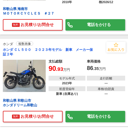
2010年
検2026/12
和歌山県 海南市
ＭＯＴＯＲＣＹＣＬＥＳ ＃２７
お見積り/お問合せ
電話をかける
無料
ホンダ
複数画像
ホンダ ＣＬ５００ ２０２３年モデル 新車 メーカー保
証２年
支払総額
車両価格
90
86
.93
.35
万円
万円
モデル年式
走行距離
2023年
―
初度登録年
車検/自賠責
新車 (在庫あり)
―
和歌山県 和歌山市
ホンダドリーム和歌山
お見積り/お問合せ
電話をかける
無料