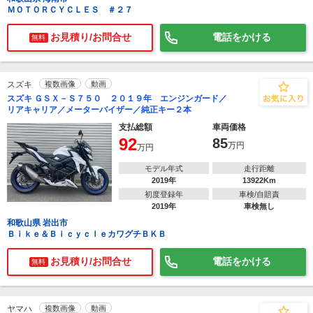
ＭＯＴＯＲＣＹＣＬＥＳ ＃２７
お見積り/お問合せ
電話をかける
無料
スズキ
複数画像
動画
スズキ ＧＳＸ－Ｓ７５０ ２０１９年 エンジンガード／
リアキャリア／メーターバイザー／純正キー２本
支払総額
車両価格
92
85
万円
万円
モデル年式
走行距離
2019年
13922Km
初度登録年
車検/自賠責
2019年
車検無し
和歌山県 岩出市
Ｂｉｋｅ＆ＢｉｃｙｃｌｅカワグチＢＫＢ
お見積り/お問合せ
電話をかける
無料
ヤマハ
複数画像
動画