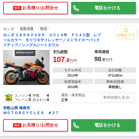
お見積り/お問合せ
電話をかける
無料
ホンダ
複数画像
動画
ホンダ ＣＢＲ６００ＲＲ ２０１４年 ＰＣ４０型 レプ
ソルカラー モリワキサイレンサー／ストライカーバック
ステップ／シングルシートカウル
支払総額
車両価格
107
98
.9
.9
万円
万円
モデル年式
走行距離
2013年
47113Km
初度登録年
車検/自賠責
2014年
車検無し
4
4
電気・保安部品
エンジン
外観
車両状態を見る
5
4
フレーム
足まわり
正常
和歌山県 海南市
ＭＯＴＯＲＣＹＣＬＥＳ ＃２７
お見積り/お問合せ
電話をかける
無料