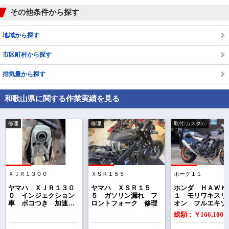
その他条件から探す
地域から探す
市区町村から探す
排気量から探す
和歌山県に関する作業実績を見る
修理
修理
取付/カスタム
ＸＪＲ１３００
ＸＳＲ１５５
ホーク１１
で
相場をチェック！
車種選択するだけ、かんたん相場検索
ヤマハ ＸＪＲ１３０
ヤマハ ＸＳＲ１５
ホンダ ＨＡＷＫ
０ インジェクション
５ ガソリン漏れ フ
１ モリワキスリ
車 ボコつき 加速不
ロントフォーク 修理
オン フルエキゾ
まずはメーカーを選択する
良 修理
トマフラー商品化
総額：￥166,100
排気量