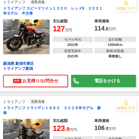
トライアンフ
複数画像
トライアンフ スピードツイン１２００ レッドII ２０２１
年モデル 中古車
支払総額
車両価格
127
114
.8
万円
万円
モデル年式
走行距離
2021年
15554Km
初度登録年
車検/自賠責
2021年
車検無し
新潟県 新潟市東区
トライアンフ新潟
お見積り/お問合せ
電話をかける
無料
トライアンフ
複数画像
トライアンフ トライデント６６０ ２０２６年モデル 新
車
支払総額
車両価格
123
106
.9
.9
万円
万円