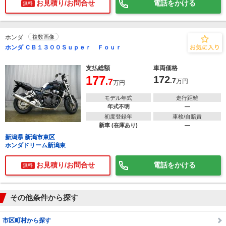
お見積り/お問合せ
電話をかける
無料
ホンダ
複数画像
ホンダ ＣＢ１３００Ｓｕｐｅｒ Ｆｏｕｒ
支払総額
車両価格
177
172
.7
.7
万円
万円
モデル年式
走行距離
年式不明
―
初度登録年
車検/自賠責
新車 (在庫あり)
―
新潟県 新潟市東区
ホンダドリーム新潟東
お見積り/お問合せ
電話をかける
無料
その他条件から探す
市区町村から探す