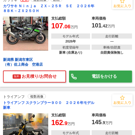
カワサキ
カワサキ Ｎｉｎｊａ ＺＸ－２５Ｒ ＳＥ ２０２６年
８ＢＫ－ＺＸ２５０Ｈ
支払総額
車両価格
107
101
.06
.42
万円
万円
モデル年式
走行距離
2026年
―
初度登録年
車検/自賠責
新車 (在庫あり)
自賠責保険無し
新潟県 新潟市東区
（有）佐上商会 空港店
お見積り/お問合せ
電話をかける
無料
トライアンフ
複数画像
トライアンフ スクランブラー９００ ２０２６年モデル
新車
支払総額
車両価格
162
145
.9
.9
万円
万円
モデル年式
走行距離