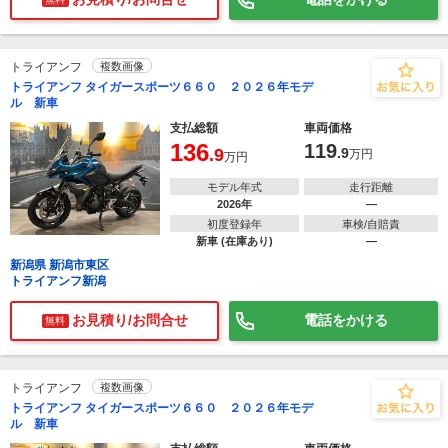
トライアンフ
複数画像
トライアンフ タイガースポーツ６６０ ２０２６年モデ
ル 新車
支払総額
車両価格
136
119
.9
.9
万円
万円
モデル年式
走行距離
2026年
―
初度登録年
車検/自賠責
新車 (在庫あり)
―
新潟県 新潟市東区
トライアンフ新潟
お見積り/お問合せ
電話をかける
無料
トライアンフ
複数画像
トライアンフ タイガースポーツ６６０ ２０２６年モデ
ル 新車