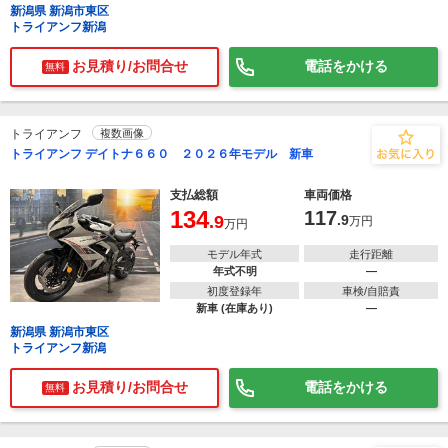
新潟県 新潟市東区
トライアンフ新潟
お見積り/お問合せ
電話をかける
無料
トライアンフ
複数画像
トライアンフ デイトナ６６０ ２０２６年モデル 新車
支払総額
車両価格
134
117
.9
.9
万円
万円
モデル年式
走行距離
年式不明
―
初度登録年
車検/自賠責
新車 (在庫あり)
―
新潟県 新潟市東区
トライアンフ新潟
お見積り/お問合せ
電話をかける
無料