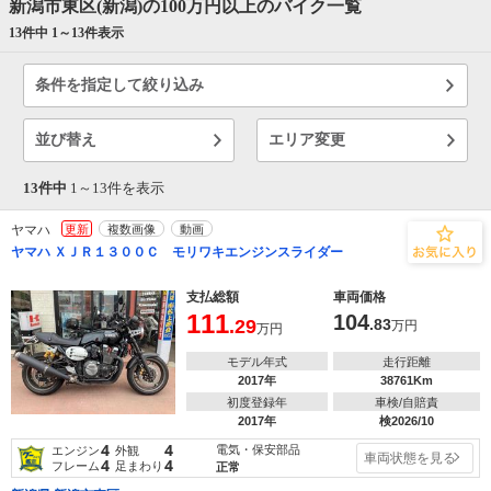
新潟市東区(新潟)の100万円以上のバイク一覧
13件中 1～
13
件表示
条件を指定して絞り込み
並び替え
エリア変更
13件中
1～
13
件を表示
ヤマハ
更新
複数画像
動画
ヤマハ ＸＪＲ１３００Ｃ モリワキエンジンスライダー
支払総額
車両価格
111
104
.29
.83
万円
万円
モデル年式
走行距離
2017年
38761Km
初度登録年
車検/自賠責
2017年
検2026/10
4
4
電気・保安部品
エンジン
外観
車両状態を見る
4
4
フレーム
足まわり
正常