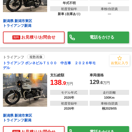
年式不明
―
初度登録年
車検/自賠責
新車 (在庫あり)
―
新潟県 新潟市東区
トライアンフ新潟
お見積り/お問合せ
電話をかける
無料
トライアンフ
複数画像
トライアンフ ボンネビルＴ１００ 中古車 ２０２６年モ
デル
支払総額
車両価格
138
129
.9
.6
万円
万円
モデル年式
走行距離
2026年
100Km
初度登録年
車検/自賠責
2026年
検2029/05
新潟県 新潟市東区
トライアンフ新潟
お見積り/お問合せ
電話をかける
無料