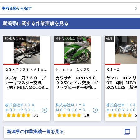
車両価格から探す
新潟県に関する作業実績を見る
取付/カスタム
取付/カスタム
修理
ＧＳＸ７５０Ｓ ＫＡＴＡＮＡ
Ｎｉｎｊａ １０００ ＳＸ
Ｒ１－Ｚ
で
相場をチェック！
車種選択するだけ、かんたん相場検索
スズキ 刀７５０ ブ
カワサキ NINJA１０
ヤマハ R1-Z リ
レーキマスター交換
００SX オイル交換・グ
OH （株）MIYA 
（株）MIYA MOTORC
リップヒーター交換
RCYCLES 新潟
まずはメーカーを選択する
YCLES 新潟市 北
（株）MIYA MOTORC
区 白新線 早通
区 白新線 早通駅か
YCLES 新潟市 北
ら徒歩1分）
ら徒歩1分）
区 白新線 早通駅か
排気量
株式会社ＭＩＹＡ
株式会社ＭＩＹＡ
株式会社ＭＩＹＡ
ら徒歩1分）
ＭＯＴＯＲＣＹＣＬ
ＭＯＴＯＲＣＹＣＬ
ＭＯＴＯＲＣＹＣＬ
車種
ＥＳ
ＥＳ
ＥＳ
5.0
5.0
5.0
型式(任意)
新潟県の作業実績一覧を見る