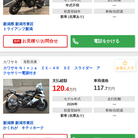
モデル年式
走行距離
年式不明
―
初度登録年
車検/自賠責
新車 (在庫あり)
―
新潟県 新潟市東区
トライアンフ新潟
お見積り/お問合せ
電話をかける
無料
カワサキ
複数画像
カワサキ Ｎｉｎｊａ ＺＸ－４Ｒ ＳＥ スライダー ア
クセサリー電源付き
支払総額
車両価格
120
117
.4
.7
万円
万円
モデル年式
走行距離
2026年
―
初度登録年
車検/自賠責
新車 (在庫あり)
―
新潟県 新潟市東区
かくれが キティホーク