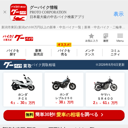
グーバイク情報
PROTO CORPORATION
表示
日本最大級の中古バイク検索アプリ
新潟市東区(新潟)の100万円以上の新車・中古バイク一覧｜新車・中古バイク・二輪車・オートバイ情報なら【グーバイク(GooBike)】
バイクを
新車
バイクを
メンテ
コミュ
探す
販売店
売る
ナンス
ニティ
バイク買取相場
※2026年8月6日更新
ホンダ
ホンダ
ヤマハ
レブル２５０
ＰＣＸ
ＳＲ４００
38
4
30
万円
2
61
.1
万円
万円
.1
.1
～
.1
.1
～
～
簡単30秒!
愛車
相場
を調べる
の
無料