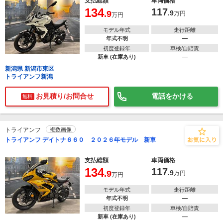
支払総額
車両価格
134
117
.9
.9
万円
万円
モデル年式
走行距離
年式不明
―
初度登録年
車検/自賠責
新車 (在庫あり)
―
新潟県 新潟市東区
トライアンフ新潟
お見積り/お問合せ
電話をかける
無料
トライアンフ
複数画像
トライアンフ デイトナ６６０ ２０２６年モデル 新車
支払総額
車両価格
134
117
.9
.9
万円
万円
モデル年式
走行距離
年式不明
―
初度登録年
車検/自賠責
新車 (在庫あり)
―