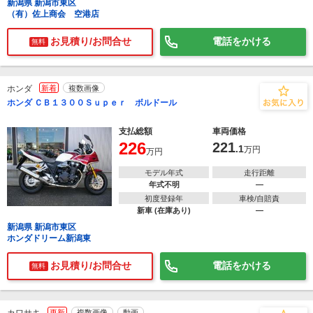
新潟県 新潟市東区
（有）佐上商会 空港店
お見積り/お問合せ
電話をかける
無料
ホンダ
新着
複数画像
ホンダ ＣＢ１３００Ｓｕｐｅｒ ボルドール
支払総額
車両価格
226
221
.1
万円
万円
モデル年式
走行距離
年式不明
―
初度登録年
車検/自賠責
新車 (在庫あり)
―
新潟県 新潟市東区
ホンダドリーム新潟東
お見積り/お問合せ
電話をかける
無料
更新
複数画像
動画