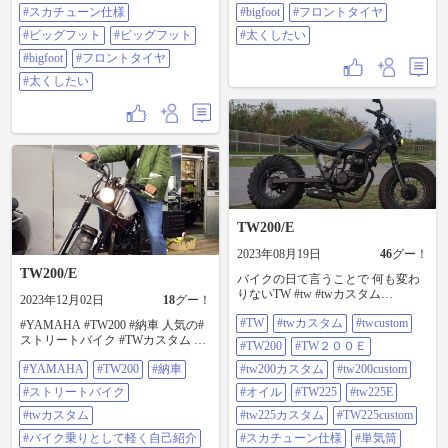
#スカチューン仕様
#bigfoot
#フロントタイヤ
#ビッグフット
#ビッグフット
#太くしたい
#bigfoot
#フロントタイヤ
#太くしたい
TW200/E
2023年08月19日
46
グー！
TW200/E
バイクの日て言うことで 何も変わ
りないTW #tw #twカスタム
2023年12月02日
18
グー！
#twcustom #tw200#tw200e #tw200カ
#TW
#twカスタム
#twcustom
スタム #tw200custom #オイル
#YAMAHA #TW200 #納車 人気の#
#tw225#tw225e #tw225カスタム
ストリートバイク #TWカスタム 気
#TW200
#TW２００Ｅ
#tw225custom #スカチューン仕様 #
軽にフォロー、いいね！、コメン
#YAMAHA
#TW200
#納車
単気筒 #オイルクーラー#スカチュ
#tw200カスタム
#tw200custom
トよろしくお願いします。 気にな
ーン#やまは#ロンスイ #YAMAHA#
る事はなんでもDM下さい。 詳しい
#ストリートバイク
#オイル
#TW225
#tw225E
スカチューン仕様 #ビックフット#
在庫情報はグーバイクをクリッ
ビッグフット#bigfoot #フロントタ
ク！ トップページのURLからどう
#twカスタム
#tw225カスタム
#TW225custom
イヤ #太くしたい
ぞ！
#バイク乗りとして軽く自己紹介
#スカチューン仕様
#単気筒
https://sp.goobike.com/shop/client_8702