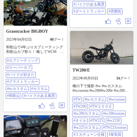
したTWもアリだなぁーと、我なが
#バイクのある風景
らに実感しました👍 今まで使って
いた、70年代のBELL MOTO3にバ
#ダートトラッカー
#雰囲気
イザー付けたら、より一層アメリ
カのオフローダーらしくなったの
で、これも正解ってことで・・・☝️
まだまだ、アメリカかぶれ、楽し
Grasstracker BIGBOY
んでいきまーす🔧 #twカスタム #バ
イクのある風景 #ダートトラッカー
2023年04月02日
40
グー！
#雰囲気
和歌山で4年ぶりカブミーティング
和歌山カブ祭り！ 略してWCM 4
回目 に初めて参加してきました(^^)
#カブミーティング
(カブオーナーじゃないので違う場
所に停車) 帰り道、どしゃ降りの
#スーパーカブ
雨… それでも良い思い出となった
TW200/E
１日 #カブミーティング #スーパー
#バイクが好きだ
2022年09月03日
34
グー！
カブ #バイクが好きだ #グラストラ
#グラストラッカー
ッカー #TWカスタム #カスタム #和
橋の下で撮影 #tw #twカスタム
歌山 #バイクのある風景
#twカスタム
#カスタム
#twcustom #tw200#tw200e #tw200カ
スタム #tw200custom #オイル
#和歌山
#バイクのある風景
#TW
#twカスタム
#twcustom
#tw225#tw225e #tw225カスタム
#tw225custom #スカチューン仕様 #
#TW200
#TW２００Ｅ
単気筒 #オイルクーラー#スカチュ
ーン#やまは#ロンスイ #YAMAHA#
#tw200カスタム
#tw200custom
スカチューン仕様 #ビックフット#
#オイル
#TW225
#tw225E
ビッグフット#bigfoot #フロントタ
イヤ #太くしたい
#tw225カスタム
#TW225custom
#スカチューン仕様
#単気筒