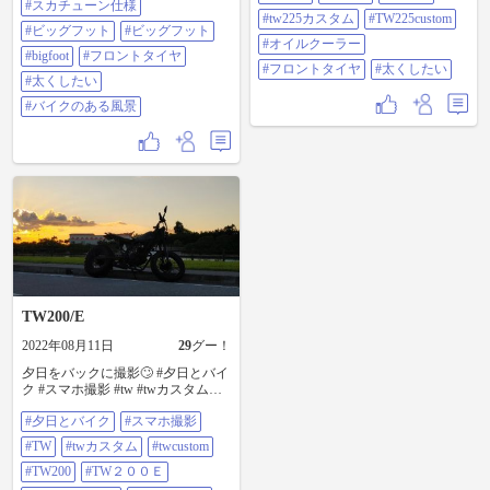
#スカチューン仕様
#tw225カスタム
#TW225custom
#ビッグフット
#ビッグフット
#オイルクーラー
#bigfoot
#フロントタイヤ
#フロントタイヤ
#太くしたい
#太くしたい
#バイクのある風景
TW200/E
2022年08月11日
29
グー！
夕日をバックに撮影🙄 #夕日とバイ
ク #スマホ撮影 #tw #twカスタム
#twcustom #tw200#tw200e #tw200カ
#夕日とバイク
#スマホ撮影
スタム #tw200custom #オイル
#tw225#tw225e #tw225カスタム
#TW
#twカスタム
#twcustom
#tw225custom #オイルクーラー #フ
ロントタイヤ #太くしたい
#TW200
#TW２００Ｅ