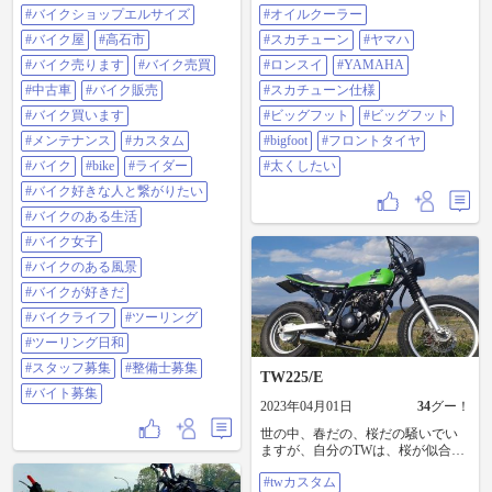
469 #バイク乗りとして軽く自己紹
#バイクショップエルサイズ
#オイルクーラー
介 #バイクショップエルサイズ #バ
#バイク屋
#高石市
#スカチューン
#ヤマハ
イク屋 #高石市 #バイク売ります #
バイク売買 #中古車 #バイク販売 #
#バイク売ります
#バイク売買
#ロンスイ
#YAMAHA
バイク買います #メンテナンス #カ
#中古車
#バイク販売
#スカチューン仕様
スタム 修理 車検 なんでも受付中 #
バイク #BIKE #ライダー #バイク好
#バイク買います
#ビッグフット
#ビッグフット
きな人と繋がりたい #バイクのある
#メンテナンス
#カスタム
#bigfoot
#フロントタイヤ
生活 #バイク女子 #バイクのある風
景 #バイクが好きだ #バイクライフ
#バイク
#bike
#ライダー
#太くしたい
#ツーリング #ツーリング日和 #ス
#バイク好きな人と繋がりたい
タッフ募集 #整備士募集 #バイト募
集
#バイクのある生活
#バイク女子
#バイクのある風景
#バイクが好きだ
#バイクライフ
#ツーリング
#ツーリング日和
#スタッフ募集
#整備士募集
TW225/E
#バイト募集
2023年04月01日
34
グー！
世の中、春だの、桜だの騒いでい
ますが、自分のTWは、桜が似合わ
ないような気がして、土手にて撮
#twカスタム
影しました。 土手の下側から撮影