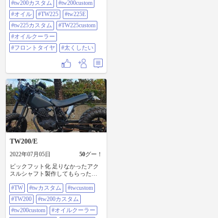
#tw200カスタム
#tw200custom
#オイル
#TW225
#tw225E
#tw225カスタム
#TW225custom
#オイルクーラー
#フロントタイヤ
#太くしたい
TW200/E
2022年07月05日
50
グー！
ビックフット化 足りなかったアク
スルシャフト製作してもらったの
が完成してきました まだまだタイ
#TW
#twカスタム
#twcustom
ヤだったりブレーキシューだった
り足りないのがいろいろあるので
#TW200
#tw200カスタム
すいつ完成するかわかりません😰
#tw #twカスタム#twcustom #tw200
#tw200custom
#オイルクーラー
#tw200カスタム #tw200custom #オイ