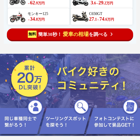
62
3
29
.9
.6
.2
万円
万円
～
～
モンキー125
C650GT
34
27
74
.8
.1
.6
万円
万円
～
～
愛車
相場
簡単30秒！
を調べる
無料
の