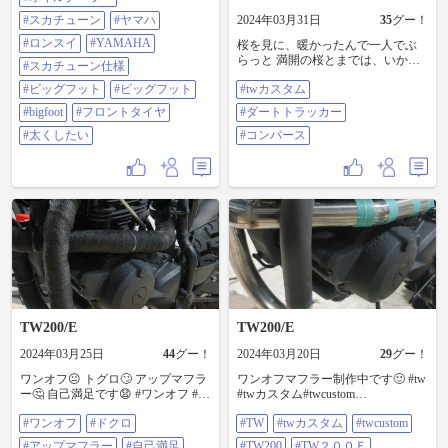
#スカチューン
#ヤマハ
2024年03月31日
35
グー！
#ロンスイ
#YAMAHA
桜を見に、暖かったんで一人でぶ
らっと 満開の桜とまでは、いかな
#スカチューン仕様
かったけど やっぱり桜はキレイで
#ビッグフット
#ビッグフット
#twカスタム
した✨ それと今日の足元の相棒は
コンバース·オールスター オレンジ·
#bigfoot
#フロントタイヤ
#ダートトラッカー
ローカット なんだかんだで、アメ
#太くしたい
カジ最高！ コメント、受け付けま
#コンバース
ーす ＃TWカスタム ＃ダートトラ
ッカー ＃コンバース
TW200/E
TW200/E
2024年03月25日
44
グー！
2024年03月20日
29
グー！
ワンオフ😐 トグロ🙄 アップマフラ
ワンオフマフラー制作中です🙂 #tw
ー🤔 自己満足です😧 #ワンオフ #ト
#twカスタム#twcustom
グロ #アップマフラー #自己満足
#tw200#tw200e #tw200カスタム
#ワンオフ
#ドクロ
#TW
#twカスタム
#twcustom
#tw #twカスタム#twcustom
#tw200custom #オイル
#tw200#tw200e #tw200カスタム
#tw225#tw225e #tw225カスタム
#アップマフラー
#自己満足
#TW200
#TW２００Ｅ