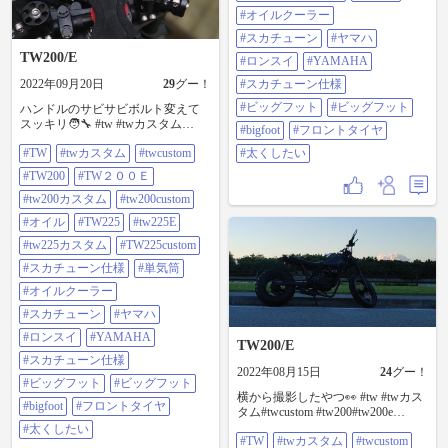
#オイルクーラー
#スカチューン
#ヤマハ
TW200/E
#ロンスイ
#YAMAHA
2022年09月20日
29
グー！
#スカチューン仕様
#ビッグフット
#ビッグフット
ハンドルのサビサビボルト変えて
スッキリ🧑‍🔧 #tw #twカスタム
#bigfoot
#フロントタイヤ
#twcustom #tw200#tw200e #tw200カ
#TW
#twカスタム
#twcustom
#太くしたい
スタム #tw200custom #オイル
#tw225#tw225e #tw225カスタム
#TW200
#TW２００Ｅ
#tw225custom #スカチューン仕様 #
単気筒 #オイルクーラー#スカチュ
#tw200カスタム
#tw200custom
ーン#やまは#ロンスイ #YAMAHA#
#オイル
#TW225
#tw225E
スカチューン仕様 #ビックフット#
ビッグフット#bigfoot #フロントタ
#tw225カスタム
#TW225custom
イヤ #太くしたい
#スカチューン仕様
#単気筒
#オイルクーラー
#スカチューン
#ヤマハ
#ロンスイ
#YAMAHA
TW200/E
#スカチューン仕様
2022年08月15日
24
グー！
#ビッグフット
#ビッグフット
横から撮影したやつ👀 #tw #twカス
#bigfoot
#フロントタイヤ
タム#twcustom #tw200#tw200e
#tw200カスタム #tw200custom #オイ
#太くしたい
#TW
#twカスタム
#twcustom
ル #オイルクーラー #フロントタイ