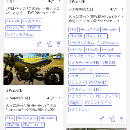
03月15日
16
グー！
TW200/E
TWはやっぱりこの顔が一番カッコ
2024年09月22日
47
グー！
いいと思う。 TW200のヘッドライ
久々に乗った(前投稿同じ日) ライト
トを純正タイプに変更しました。
点灯バージョン😅 #tw #twカスタム
#TW200
#twカスタム
ただし中身はちょっとこだわって
#twcustom #tw200#tw200e #tw200カ
ます。 レンズは雰囲気重視のガラ
#ヤマハTW
#TW225
#TW
#twカスタム
#twcustom
スタム #tw200custom #オイル
スレンズ。 そしてバルブは交流で
#tw225#tw225e #tw225カスタム
も使用できるLEDバルブを採用。
#バイクカスタム
#TW200
#TW２００Ｅ
#tw225custom #スカチューン仕様 #
TWは交流電源なので、普通のLED
単気筒 #オイルクーラー#スカチュ
#tw200カスタム
#tw200custom
だとチラついたり使えなかったり
ーン#やまは#ロンスイ #YAMAHA#
することも多いんですが、このLED
#オイル
#TW225
#tw225E
スカチューン仕様 #ビックフット#
なら問題なし。 見た目はクラシッ
ビッグフット#bigfoot #フロントタ
#tw225カスタム
#TW225custom
ク。 でも明るさは現代仕様。 TW
イヤ #太くしたい
はやっぱりこの純正フェイスが似
#スカチューン仕様
#単気筒
合いますね。 TWのヘッドライトを
LED化する人の参考になれば嬉しい
#オイルクーラー
です。 気になる方はぜひ保存して
#スカチューン
#ヤマハ
おいてください。 #TW200 #TWカ
スタム #ヤマハTW #TW225 #バイク
#ロンスイ
#YAMAHA
カスタム
#スカチューン仕様
TW200/E
#ビッグフット
#ビッグフット
2024年09月16日
41
グー！
#bigfoot
#フロントタイヤ
久々に乗った😁 #tw #twカスタム
#太くしたい
#twcustom #tw200#tw200e #tw200カ
スタム #tw200custom #オイル
#TW
#twカスタム
#twcustom
#tw225#tw225e #tw225カスタム
#tw225custom #スカチューン仕様 #
#TW200
#TW２００Ｅ
単気筒 #オイルクーラー#スカチュ