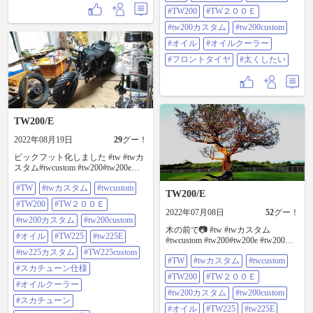
ヤ #太くしたい
#TW200
#TW２００Ｅ
#tw200カスタム
#tw200custom
#オイル
#オイルクーラー
#フロントタイヤ
#太くしたい
TW200/E
2022年08月19日
29
グー！
ビックフット化しました #tw #twカ
スタム#twcustom #tw200#tw200e
#tw200カスタム #tw200custom #オイ
#TW
#twカスタム
#twcustom
ル#tw225#tw225e #tw225カスタム
TW200/E
#tw225custom #スカチューン仕様 #
#TW200
#TW２００Ｅ
オイルクーラー#スカチューン #ス
2022年07月08日
52
グー！
カチューン仕様 #ビックフット#ビ
#tw200カスタム
#tw200custom
木の前で📷 #tw #twカスタム
ッグフット#bigfoot #フロントタイ
#オイル
#TW225
#tw225E
#twcustom #tw200#tw200e #tw200カ
ヤ #太くしたい #バイクのある風景
スタム #tw200custom #オイル
#tw225カスタム
#TW225custom
#TW
#twカスタム
#twcustom
#tw225#tw225e #tw225カスタム
#スカチューン仕様
#tw225custom #オイルクーラー #フ
#TW200
#TW２００Ｅ
ロントタイヤ #太くしたい
#オイルクーラー
#tw200カスタム
#tw200custom
#スカチューン
#オイル
#TW225
#tw225E