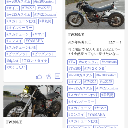
ーン#やまは#ロンスイ #YAMAHA#
#tw200カスタム
#tw200custom
スカチューン仕様 #ビックフット#
#オイル
#TW225
#tw225E
ビッグフット#bigfoot #フロントタ
イヤ #太くしたい
#tw225カスタム
#TW225custom
#スカチューン仕様
#単気筒
#オイルクーラー
#スカチューン
#ヤマハ
TW200/E
#ロンスイ
#YAMAHA
2024年09月10日
32
グー！
#スカチューン仕様
同じ場所で 変わりましたね🙄パー
ト4 全然乗ってない 乗りたいなー
#ビッグフット
#ビッグフット
雨降っても大丈夫なように泥除け
#bigfoot
#フロントタイヤ
#TW
#twカスタム
#twcustom
作るかな🤔 #tw #twカスタム
#twcustom #tw200#tw200e #tw200カ
#太くしたい
#TW200
#TW２００Ｅ
スタム #tw200custom #オイル
#tw225#tw225e #tw225カスタム
#tw200カスタム
#tw200custom
#tw225custom #スカチューン仕様 #
#オイル
#TW225
#tw225E
単気筒 #オイルクーラー#スカチュ
ーン#やまは#ロンスイ #YAMAHA#
#tw225カスタム
#TW225custom
スカチューン仕様 #ビックフット#
#スカチューン仕様
#単気筒
ビッグフット#bigfoot #フロントタ
イヤ #太くしたい
#オイルクーラー
#スカチューン
#ヤマハ
#ロンスイ
#YAMAHA
#スカチューン仕様
TW200/E
#ビッグフット
#ビッグフット