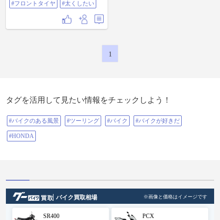
#フロントタイヤ
#太くしたい
ルクーラー #フロントタイヤ #太く
したい
1
タグを活用して見たい情報をチェックしよう！
#バイクのある風景
#ツーリング
#バイク
#バイクが好きだ
#HONDA
バイク買取相場
※画像と価格はイメージです
SR400
PCX