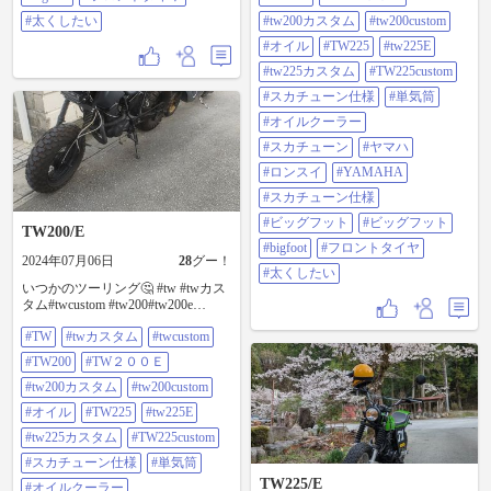
単気筒 #オイルクーラー#スカチュ
#太くしたい
ーン#やまは#ロンスイ #YAMAHA#
#tw200カスタム
#tw200custom
スカチューン仕様 #ビックフット#
#オイル
#TW225
#tw225E
ビッグフット#bigfoot #フロントタ
イヤ #太くしたい
#tw225カスタム
#TW225custom
#スカチューン仕様
#単気筒
#オイルクーラー
#スカチューン
#ヤマハ
#ロンスイ
#YAMAHA
#スカチューン仕様
#ビッグフット
#ビッグフット
TW200/E
#bigfoot
#フロントタイヤ
2024年07月06日
28
グー！
#太くしたい
いつかのツーリング🤔 #tw #twカス
タム#twcustom #tw200#tw200e
#tw200カスタム #tw200custom #オイ
#TW
#twカスタム
#twcustom
ル#tw225#tw225e #tw225カスタム
#tw225custom #スカチューン仕様 #
#TW200
#TW２００Ｅ
単気筒 #オイルクーラー#スカチュ
ーン#やまは#ロンスイ #YAMAHA#
#tw200カスタム
#tw200custom
スカチューン仕様 #ビックフット#
#オイル
#TW225
#tw225E
ビッグフット#bigfoot #フロントタ
イヤ #太くしたい
#tw225カスタム
#TW225custom
#スカチューン仕様
#単気筒
TW225/E
#オイルクーラー