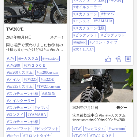
#スカチューン仕様
#単気筒
イヤ #太くしたい
#オイルクーラー
#スカチューン
#ヤマハ
#ロンスイ
#YAMAHA
#スカチューン仕様
TW200/E
#ビッグフット
#ビッグフット
2024年08月14日
34
グー！
#bigfoot
#フロントタイヤ
同じ場所で 変わりましたね🙄 前の
#太くしたい
仕様も良かったけど🤔 #tw #twカス
タム#twcustom #tw200#tw200e
#TW
#twカスタム
#twcustom
#tw200カスタム #tw200custom #オイ
ル#tw225#tw225e #tw225カスタム
#TW200
#TW２００Ｅ
#tw225custom #スカチューン仕様 #
単気筒 #オイルクーラー#スカチュ
#tw200カスタム
#tw200custom
ーン#やまは#ロンスイ #YAMAHA#
#オイル
#TW225
#tw225E
スカチューン仕様 #ビックフット#
ビッグフット#bigfoot #フロントタ
#tw225カスタム
#TW225custom
イヤ #太くしたい
#スカチューン仕様
#単気筒
#オイルクーラー
#スカチューン
#ヤマハ
2024年07月14日
49
グー！
#ロンスイ
#YAMAHA
洗車後乾燥中🙄 #tw #twカスタム
#twcustom #tw200#tw200e #tw200カ
#スカチューン仕様
スタム #tw200custom #オイル
#ビッグフット
#ビッグフット
#TW
#twカスタム
#twcustom
#tw225#tw225e #tw225カスタム
#tw225custom #スカチューン仕様 #
#bigfoot
#フロントタイヤ
#TW200
#TW２００Ｅ