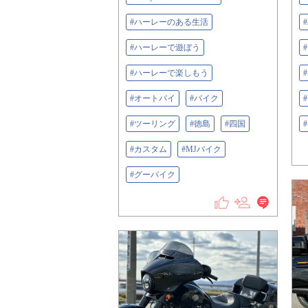
#ハーレーのある生活
#ハーレーで遊ぼう
#ハーレーで楽しもう
#オートバイ
#バイク
#ツーリング
#徳島
#四国
#カスタム
#MJバイク
#グーバイク