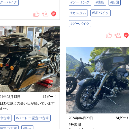
#グーバイク
#ツーリング
#徳島
#四国
#カスタム
#MJバイク
#グーバイク
024年08月15日
12
グー！
日35℃越えの暑い日が続いています
え〜。
#中古車
#ハーレー認定中古車
2024年04月29日
24
グー
#丹沢湖
#認定中古車
#flhxs