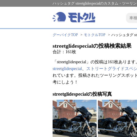
ハッシュタグ streetglidespecialのカスタム・ツー
グーバイクTOP
モトクルTOP
ハッシュタグ stre
streetglidespecialの投稿検索結果
合計：161枚
「streetglidespecial」の投稿は161枚ありま
streetglidespecial
、
ストリートグライドスペ
れています。投稿されたツーリングスポット情報・
考にしよう！
streetglidespecialの投稿写真