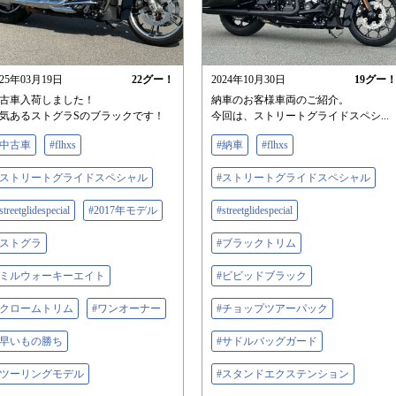
025年03月19日
22
グー！
2024年10月30日
19
グー
古車入荷しました！
納車のお客様車両のご紹介。
気あるストグラSのブラックです！
今回は、ストリートグライドスペシ...
#中古車
#flhxs
#納車
#flhxs
#ストリートグライドスペシャル
#ストリートグライドスペシャル
streetglidespecial
#2017年モデル
#streetglidespecial
#ストグラ
#ブラックトリム
#ミルウォーキーエイト
#ビビッドブラック
#クロームトリム
#ワンオーナー
#チョップツアーパック
#早いもの勝ち
#サドルバッグガード
#ツーリングモデル
#スタンドエクステンション