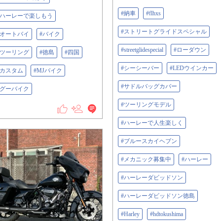
#納車
#flhxs
#ハーレーで楽しもう
#ストリートグライドスペシャル
#オートバイ
#バイク
#streetglidespecial
#ローダウン
#ツーリング
#徳島
#四国
#シーシーバー
#LEDウインカー
#カスタム
#MJバイク
#サドルバッグカバー
#グーバイク
#ツーリングモデル
#ハーレーで人生楽しく
#ブルースカイヘブン
#メカニック募集中
#ハーレー
#ハーレーダビッドソン
#ハーレーダビッドソン徳島
#Harley
#hdtokushima