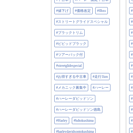
#値下げ
#価格改定
#flhxs
#ストリートグライドスペシャル
#
#ブラックトリム
#ビビッドブラック
#ツアーパック付
#streetglidespecial
#お得すぎる中古車
#走行1km
#メカニック募集中
#ハーレー
#ハーレーダビッドソン
#
#ハーレーダビッドソン徳島
#
#Harley
#hdtokushima
#harleydavidsontokushima