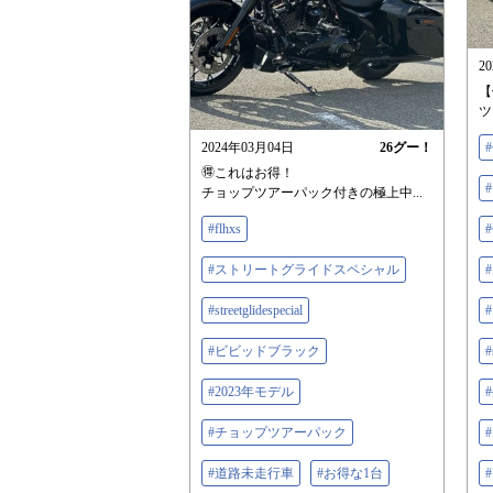
2
【
ツ
2024年03月04日
26
グー！
🉐これはお得！
チョップツアーパック付きの極上中...
#flhxs
#ストリートグライドスペシャル
#streetglidespecial
#ビビッドブラック
#
#2023年モデル
#チョップツアーパック
#道路未走行車
#お得な1台