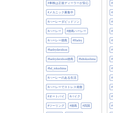
#車検は正規ディーラーが安心
#メカニック募集中
#ハーレーダビッドソン
#ハーレー
#徳島ハーレー
#ハーレー徳島
#Harley
#harleydavidson
#harleydavidson徳島
#hdtokushima
#
#hd_tokushima
#
#ハーレーのある生活
#ハーレーでストレス発散
#オートバイ
#バイク
#ツーリング
#徳島
#四国