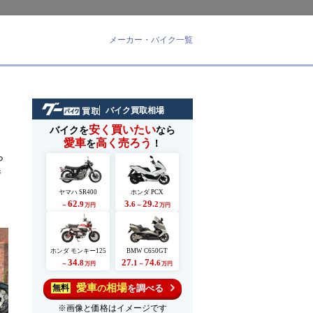
メーカー・バイク一覧
バイク買取相場
安く買いたい
バイクを
なら
愛車
高く売ろう
を
！
ら
参
ヤマハ SR400
ホンダ PCX
62
3
29
.9
.6
.2
～
万円
～
万円
ホンダ モンキー125
BMW C650GT
34
27
74
.8
.1
.6
～
万円
～
万円
愛車
相場
の
を調べる
無料
※画像と価格はイメージです