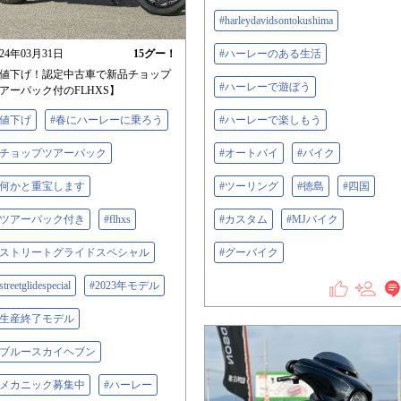
#harleydavidsontokushima
024年03月31日
15
グー！
#ハーレーのある生活
値下げ！認定中古車で新品チョップ
#ハーレーで遊ぼう
アーパック付のFLHXS】
#値下げ
#春にハーレーに乗ろう
#ハーレーで楽しもう
#チョップツアーパック
#オートバイ
#バイク
#何かと重宝します
#ツーリング
#徳島
#四国
#ツアーパック付き
#flhxs
#カスタム
#MJバイク
#ストリートグライドスペシャル
#グーバイク
streetglidespecial
#2023年モデル
#生産終了モデル
#ブルースカイヘブン
#メカニック募集中
#ハーレー