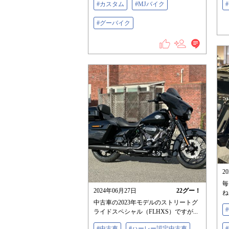
#カスタム
#MJバイク
#グーバイク
2
毎
2024年06月27日
22
グー！
ね
中古車の2023年モデルのストリートグ
ライドスペシャル（FLHXS）ですが...
#中古車
#ハーレー認定中古車