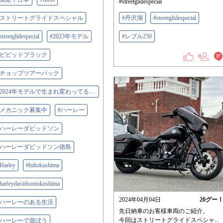
#streetglidespecial
#ストリートグライドスペシャル
#丹沢湖
#streetglidespecial
streetglidespecial
#2023年モデル
#レブル250
#ビビッドブラック
#チョップツアーパック
#2024年モデルで生まれ変わってるのでもうこのモデルはどんどん無くなっていきますよ
#メカニック募集中
#ハーレー
#ハーレーダビッドソン
#ハーレーダビッドソン徳島
Harley
#hdtokushima
harleydavidsontokushima
2024年04月04日
20
グー
#ハーレーのある生活
先日納車のお客様車両のご紹介。
今回はストリートグライドスペシャ...
#ハーレーで遊ぼう