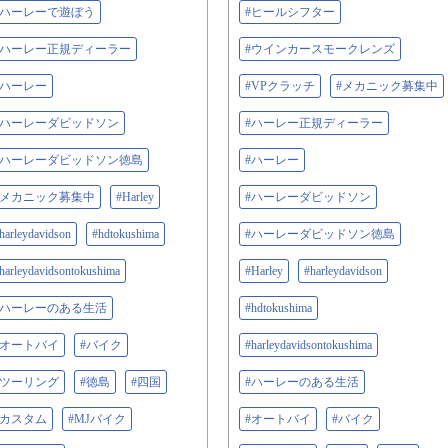
#ハーレーで遊ぼう
#ヒールシフター
#ハーレー正規ディーラー
#ウインカースモークレンズ
#ハーレー
#VPクラッチ
#メカニック募集中
#ハーレーダビッドソン
#ハーレー正規ディーラー
#ハーレーダビッドソン徳島
#ハーレー
#メカニック募集中
#Harley
#ハーレーダビッドソン
harleydavidson
#hdtokushima
#ハーレーダビッドソン徳島
harleydavidsontokushima
#Harley
#harleydavidson
#ハーレーのある生活
#hdtokushima
#オートバイ
#バイク
#harleydavidsontokushima
#ツーリング
#徳島
#四国
#ハーレーのある生活
#カスタム
#MJバイク
#オートバイ
#バイク