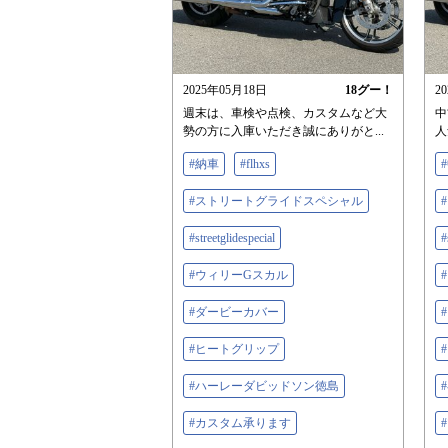
2025年05月18日
18
グー！
2
週末は、車検や点検、カスタムなど大
中
勢の方に入庫いただき誠にありがと...
人
#納車
#flhxs
#ストリートグライドスペシャル
#streetglidespecial
#
#ウィリーGスカル
#ダービーカバー
#ヒートグリップ
#ハーレーダビッドソン徳島
#カスタム承ります