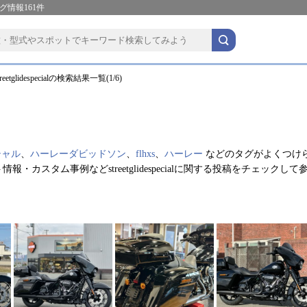
リング情報161件
etglidespecialの検索結果一覧(1/6)
す。
シャル
、
ハーレーダビッドソン
、
flhxs
、
ハーレー
などのタグがよくつけ
カスタム事例などstreetglidespecialに関する投稿をチェックして