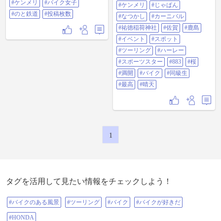
ントも行われていて楽しい一日と
#ケンメリ
#バイク女子
#ケンメリ
#じゃぱん
たま駐車場に止まってた箱スカ ケ
なりました‼️旧車ファンには堪らな
ンメリ ローレル レビン等の旧車も
#のと鉄道
#投稿枚数
い楽しめるイベントでした😄箱ス
#なつかし
#カーニバル
じっくり見学出来て超ラッキー🥰
カやジャパン、ケンメリ 往年の名
#祐徳稲荷神社
#佐賀
#鹿島
能登島の奥地の立山連峰バッチリ
車がズラリと並びファンん楽しま
見れるスポット等も寄り道📸✨ 3月
せてくれました‼️オーナーさんには
#イベント
#スポット
にしては最高の陽気で楽しめまし
末長く大切に乗って頂きたいです
た お二人さん ありがとうございま
#ツーリング
#ハーレー
ね❗️また楽しませてください🙏 #GT-
した また走りましょう✌️ ※8.26.27
R #GTR #箱スカ #ケンメリ #ジャパ
#スポーツスター
#883
#桜
枚目の横に白くなってるのが立山
ン #なつかし #カーニバル #祐徳稲
連峰🗻🗻🗻✨ #GX750 #GS #イント
#満開
#バイク
#同級生
荷神社 #佐賀 #鹿島 #イベント #ス
ルーダー #能登島 #みず #焼き牡蠣
ポット #ツーリング #ハーレー #ス
#最高
#晴天
#ランボルギーニ #箱スカ #ケンメ
ポーツスター #883 #桜 #満開 #バイ
リ #バイク女子 #のと鉄道 #投稿枚
ク #同級生 #最高 #晴天
数
1
タグを活用して見たい情報をチェックしよう！
#バイクのある風景
#ツーリング
#バイク
#バイクが好きだ
#HONDA