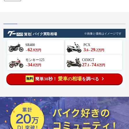
バイク買取相場
※画像と価格はイメージです
SR400
PCX
62
3
29
.9
.6
.2
万円
万円
～
～
モンキー125
C650GT
34
27
74
.8
.1
.6
万円
万円
～
～
愛車
相場
簡単30秒！
を調べる
無料
の