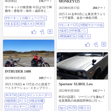
06月06日
116
グー！
MONKEY125
サーキットの狼見物 今日は3台で神
2025年05月17日
204
グー！
栖市～香取市～旭市～成田市と北
2025.5.14 去年6月にも東京湾フェリ
の方へ🏍️ 朝は激寒😝😭😱 ハーフ
ーで千葉県、金谷〜神奈川県、久
#サーキットの狼ミュージアム
メッシュは大失敗 サーキットの狼
里浜へ渡って湘南134号線を走って
に何故か走る宝石💎が😅 箱スカR
#走る宝石
#箱スカ
#R382
#モンキー125
#房総ヤエーの会
きましたが今年も行こうと金谷フ
のボンネット開けて貰いエンジン
ェリー乗り場へ行って気分を高め
をしばし鑑賞👍️ 奥にはR382😝 エ
#金谷
#中村屋パン
てきましたw その後、内房総を南
ンジン単体も飾ってあった。 納車
下して館山市の中村屋でパンを購
#野島崎灯台
#箱スカ
されて初の長距離 約400キロ走り
入 手前のバイパスで渋いハコスカ
ました。 冬物の👖だったのでおケ
と並走〜 デュアルマフラーと吸い
ツ痛にはならず。😅 #サーキットの
込みの良い音してた😊👍 白浜の野
狼ミュージアム #走る宝石 #箱スカ
島崎灯台駐車場で、中村屋で買っ
#R382
た特製つぶあんパンを食べて一休
み 🐒モンキー125も今月で６年にな
りました✨24856km走って、まだま
だ元気です👍 #モンキー125 #房総
ヤエーの会 #金谷 #中村屋パン #野
INTRUDER 1400
島崎灯台 #箱スカ
2023年03月20日
169
グー！
Sportster XL883L Low
2023.3.19(日) ☀️ 13℃位 のと鉄道ア
ートステーション･スタンプラリー
2022年03月28日
142
グー！
とかいう..4つスタンプを集めて景
#GX750
#GS
#イントルーダー
品GETするツーに参加😄 万年さん
昨日の話題3、ツーリングを兼ねて
@90517 さん と三台で130km程うろ
佐賀鹿島の祐徳稲荷神社に行って
#能登島
#ミス
#焼き牡蠣
ちょろ😂 鉄分補給🚃 昼ご飯は皆ん
来ました❗️桜も満開で天気も良く、
な大好き！能登島の食べ処みずで
#ランボルギーニ
#箱スカ
#gt-r
#GTR
#箱スカ
なつかしCARにばると題したイベ
焼き牡蠣や刺身を各人堪能😋たま