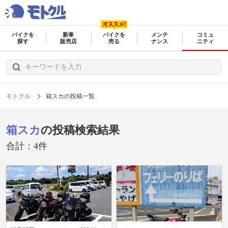
バイクを
新車
バイクを
メンテ
コミュ
探す
販売店
売る
ナンス
ニティ
モトクル
箱スカの投稿一覧
箱スカ
の投稿検索結果
合計：4件