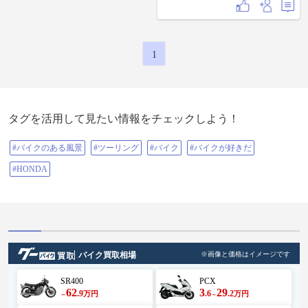
1
タグを活用して見たい情報をチェックしよう！
#バイクのある風景
#ツーリング
#バイク
#バイクが好きだ
#HONDA
バイク買取相場
※画像と価格はイメージです
SR400
PCX
62
3
29
.9
.6
.2
万円
万円
～
～