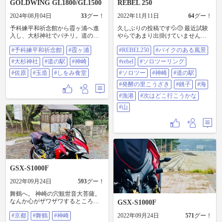
GOLDWING GL1800/GL1500
REBEL 250
2024年08月04日
33
グー！
2022年11月11日
64
グー！
予科練平和祈念館から霞ヶ浦へ進
久しぶりの投稿です💦😓 最近試験
入し、大杉神社でパチリ。道の駅
やらであまり出掛けていませんで
神崎では「落花生焼酎」をお土産
したが、ようやくひと段落したの
#予科練平和祈念館
#霞ヶ浦
#REBEL250
#バイクのある風景
に。道の駅佐原の絶品「もつ煮込
で少しばかり遠出してみました😄❗️
み」を今晩のあてに、茨城県南地
市川を出て、道の駅「発酵の里こ
#大杉神社
#道の駅
#神崎
#rebel
#ソロツーリング
区で突然販売が無くなった「鉄砲
うざき」に立ち寄って、とりあえ
漬け」も買いました。オモウマイ
#佐原
#玉造
#しをみ食堂
ず銚子に行こうって思って銚子ま
#ソロツー
#神崎
#道の駅
店か何かの番組で有名になった
で行き、特に何するでもなく写真
#発酵の里こうざき
#銚子
#海
「しをみ食堂」は調理機材の老朽
だけ撮って帰ってきました😅笑
化により閉店してましたので看板
ETCカードを入れてなかったので全
#漁港
#次はどこ行こうかな
とパチリ。道の駅玉造では大好物
部下道で6時間掛かりました💦💦初
#山
の「鯉のあらい」を。早く夜にな
100km越えお出掛けだったので疲れ
って呑みたいです。また、「水の
た💦💦 今回は海見に行ったので、
科学館」跡地が動物園みたくなっ
今度は山の方に行ってみようと思
てたので入園。料金は大人一人
います❗️🤣 #REBEL250 #バイクのあ
¥1650(割引無し)、年間パスポート
る風景 #rebel #ソロツーリング #ソ
は¥6600、まだまだ充実してないた
ロツー #神崎 #道の駅 #発酵の里こ
め小さなお子さまがいる家族の方
うざき #銚子 #海 #漁港 #次はどこ
は、年パスで充実していく様を見
行こうかな #山
GSX-S1000F
るのも一興かと。ペンギン、カピ
バラ、ウサギ、リクガメ、ワラビ
2022年09月24日
593
グー！
ー、アルパカ、ヤギ、羊、フクロ
ウとかですね。 #予科練平和祈念館
舞鶴へ。 神崎の穴観世音大菩薩。
#霞ヶ浦 #大杉神社 #道の駅 #神崎
なんか心がザワザワするところ。 #
GSX-S1000F
#佐原 #玉造 #しをみ食堂
京都#舞鶴#神崎#穴観世音大菩薩#
#京都
#舞鶴
#神崎
2022年09月24日
571
グー！
神社仏閣#パワスポ#パワースポッ