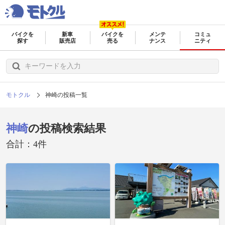
バイクを
新車
バイクを
メンテ
コミュ
探す
販売店
売る
ナンス
ニティ
モトクル
神崎の投稿一覧
神崎
の投稿検索結果
合計：4件