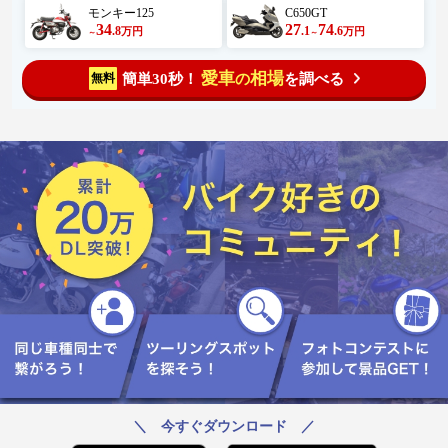
モンキー125
C650GT
34
27
74
.8
.1
.6
万円
万円
～
～
愛車
相場
簡単30秒！
を調べる
無料
の
＼ 今すぐダウンロード ／