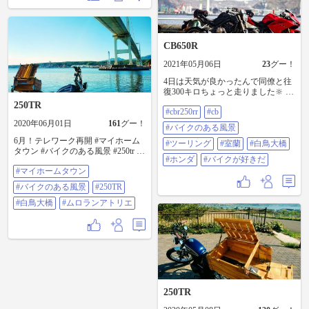
CB650R
2021年05月06日
23
グー！
4日は天気が良かったんで同僚と往
復300キロちょっと走りました🔆 初
めて室蘭の白鳥大橋を目指すんで
250TR
#cbr250rr
#cb
シートバックにカメラをぶち込ん
でスポットを探しながら流してた
2020年06月01日
161
グー！
#バイクのある風景
ら良さげなポイント発見！ 望遠レ
6月！テレワーク再開 #マイホーム
ンズで横撮りと縦撮りで中々良さ
#ツーリング
#室蘭
#白鳥大橋
タウン #バイクのある風景 #250tr #
げな写真が撮れて満足です🙆‍♂️ 帰っ
#ホンダ
#バイクが好きだ
白鳥大橋 #ムロランアトリエ
てから縦撮り写真でちょっと海外
#マイホームタウン
のポスターチックに遊んでみまし
た(笑) #cbr250rr #cb #バイクのある
#バイクのある風景
#250TR
風景 #ツーリング #室蘭 #白鳥大橋
#白鳥大橋
#ムロランアトリエ
#ホンダ #バイクが好きだ
250TR