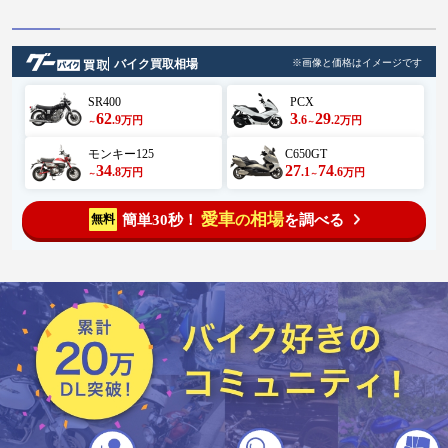
バイク買取相場
※画像と価格はイメージです
SR400
PCX
62
3
29
.9
.6
.2
万円
万円
～
～
モンキー125
C650GT
34
27
74
.8
.1
.6
万円
万円
～
～
愛車
相場
簡単30秒！
を調べる
無料
の