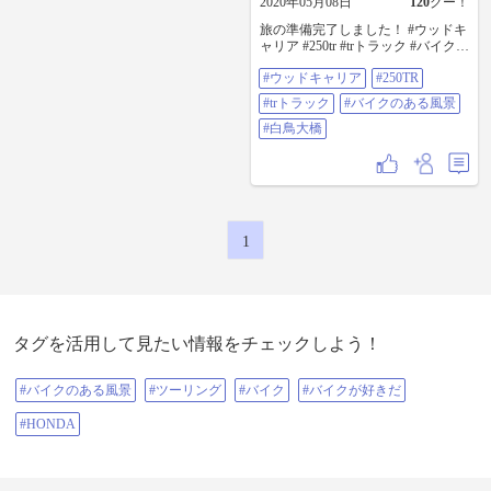
2020年05月08日
120
グー！
旅の準備完了しました！ #ウッドキ
ャリア #250tr #trトラック #バイクの
ある風景 #白鳥大橋
#ウッドキャリア
#250TR
#trトラック
#バイクのある風景
#白鳥大橋
1
タグを活用して見たい情報をチェックしよう！
#バイクのある風景
#ツーリング
#バイク
#バイクが好きだ
#HONDA