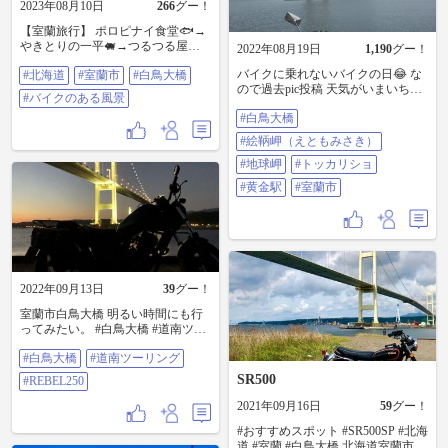
2023年08月10日
266
グー！
【室蘭旅行】 ポロピナイ食堂🐟→
やきとりの一平🐖→つるつる屋🍜 #
2022年08月19日
1,190
グー！
北海道 #室蘭市 #白鳥大橋 #バイク
バイクに乗れないバイクの日😂 な
#北海道
#室蘭市
#白鳥大橋
のある風景
ので過去pic投稿 天気がいまいちな
#バイクのある風景
日の室蘭探訪🏍 #白鳥大橋 #絵鞆岬
#白鳥大橋
（えともみさき） #地球岬 #トッカ
リショ #黄金駅 #室蘭市
#絵鞆岬（えともみさき）
#地球岬
#トッカリショ
#黄金駅
#室蘭市
2022年09月13日
39
グー！
室蘭市白鳥大橋 明るい時間にも行
ってみたい。 #白鳥大橋 #道南ツー
リング #REBEL250
#白鳥大橋
#道南ツーリング
SR500
#REBEL250
2021年09月16日
59
グー！
#おすすめスポット #SR500SP #北海
道 #室蘭 #白鳥大橋 北海道室蘭市白