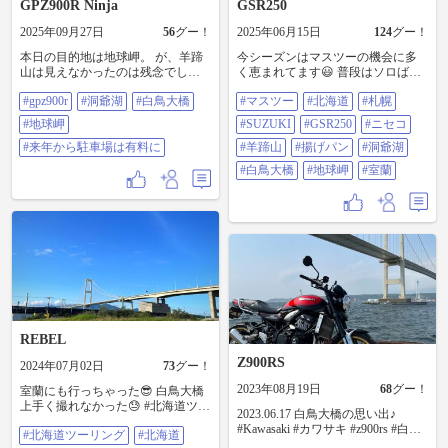
GPZ900R Ninja
GSR250
2025年09月27日
56
グー！
2025年06月15日
124
グー！
本日の目的地は地球岬。 が、羊蹄
今シーズンはマスツーの機会に多
山は見えなかったのは残念でした
く恵まれてます😃 普段はソロばか
が、洞爺湖で大満足。 #gpz900r #洞
りなので違う楽しさがありますね
#gpz900r
#洞爺湖
#白鳥大橋
#マスツー
#北海道
#札幌
爺湖 #白鳥大橋 #地球岬 #来年から
👍🏻 札幌から出発、支笏湖で待ち合
駐車場は有料に
わせ 〜大滝のきのこ王国でさっそ
#地球岬
#SUZUKI
#GSR250
#ニセコ
く休憩してきのこ汁〜ニセコでそ
#来年から駐車場は有料に
ばでお昼〜地元のパン屋さんで揚
#羊蹄山
#揚げパン
#洞爺湖
げパン〜京極噴水公園〜洞爺湖〜
#白鳥大橋
#地球岬
#室蘭
白鳥大橋〜地球岬〜36号線で札幌
に戻って来ました なかなか盛りだ
くさんのツーリングでした #マスツ
ー #北海道 #札幌 #suzuki #gsr250 #
ニセコ #羊蹄山 #揚げパン #洞爺湖
#白鳥大橋 #地球岬 #室蘭
REBEL
Z900RS
2024年07月02日
73
グー！
2023年08月19日
68
グー！
室蘭にも行っちゃった😎 白鳥大橋
上手く撮れなかった😓 #北海道ツー
2023.06.17 白鳥大橋の思い出♪
リング #北海道 #6月 #バイクのある
#Kawasaki #カワサキ #z900rs #白鳥
#北海道ツーリング
#北海道
風景 #ツーリング #バイク
大橋 #室蘭