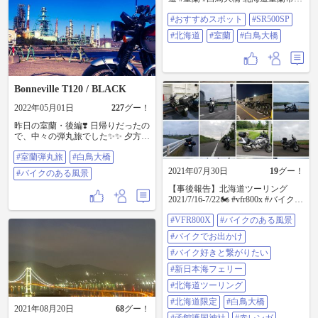
鳥大橋ビューポイントにて。 天気
#おすすめスポット
#SR500SP
はイマイチでしたが雨は降らず^_^
室蘭はやっぱり風が強かったで
#北海道
#室蘭
#白鳥大橋
す。
Bonneville T120 / BLACK
2022年05月01日
227
グー！
昨日の室蘭・後編❣️ 日帰りだったの
で、中々の弾丸旅でした✨✨ 夕方に
なると気温が一気に下がるので、
#室蘭弾丸旅
#白鳥大橋
室蘭には一時間も居なかったかも
💧笑 背景の工場群も中々良いのが
2021年07月30日
19
グー！
#バイクのある風景
撮れず、あっちこっちを走り、飯
【事後報告】北海道ツーリング
屋も中々見つからずやっと食べて
2021/7/16-7/22🏍 #vfr800x #バイクの
何とか良いスポット発見❣️ 強風の
ある風景 #バイクでお出かけ #バイ
為、あまり長居出来ずに工場群と
#VFR800X
#バイクのある風景
ク好きと繋がりたい #新日本海フェ
白鳥大橋を撮ったら直ぐに帰路へ‼️
リー #北海道ツーリング #北海道限
帰りは首、腰、足、腕、全身が痛
#バイクでお出かけ
定 #白鳥大橋 #函館護国神社 #赤レ
かった〜💧 でも帰りのニセコの道
ンガ #五稜郭タワー #箱館奉行所 #
#バイク好きと繋がりたい
の駅で、おじさんに良いバイク乗
函館伏白稲荷神社 #札幌時計台 #札
ってるねって言われて嬉しくて痛
#新日本海フェリー
幌テレビ塔 #北海道庁 #北海道護国
みも忘れて無事に帰宅出来まし
神社 #道の駅ほっとはぼろ #利尻礼
た〜✨✨ 番外編は今日か明日更新し
#北海道ツーリング
文サロベツ国立公園 #稚内港北防波
ます♬ #室蘭弾丸旅 #白鳥大橋 #バ
#北海道限定
#白鳥大橋
堤ドーム #北門神社 #宗谷岬 #道の
イクのある風景
2021年08月20日
68
グー！
駅愛ランド湧別 #網走監獄 #北見稲