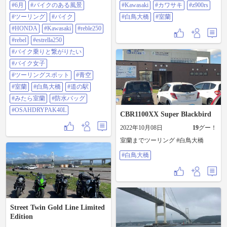
#HONDA #Kawasaki #reble250 #rebel
#6月
#バイクのある風景
#Kawasaki
#カワサキ
#z900rs
#estrella250 #バイク乗りと繋がりた
い #バイク女子 #ツーリングスポッ
#ツーリング
#バイク
#白鳥大橋
#室蘭
ト #青空 #室蘭 #白鳥大橋 #道の駅 #
#HONDA
#Kawasaki
#reble250
みたら室蘭 #防水バッグ
#OSAHDRYPAK40L
#rebel
#estrella250
#バイク乗りと繋がりたい
#バイク女子
#ツーリングスポット
#青空
#室蘭
#白鳥大橋
#道の駅
#みたら室蘭
#防水バッグ
#OSAHDRYPAK40L
CBR1100XX Super Blackbird
2022年10月08日
19
グー！
室蘭までツーリング #白鳥大橋
#白鳥大橋
Street Twin Gold Line Limited
Edition