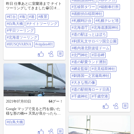
#函館護国神社
#赤レンガ
昨日 仕事あとに室蘭港まで ナイト
荷神社 #釧路国一之宮厳島神社 #大
#五稜郭タワー
#箱館奉行所
ツーリングしてきました😁✌🏻 #灯
きな熊の像 #道の駅樹海ロード日高
台 #海 #港 #夜景 #白鳥大橋 #ナイト
#千歳神社 #千歳空港
#函館伏白稲荷神社
#灯台
#海
#港
#夜景
ツーリング #平日ツーリング #北海
https://www.instagram.com/p/CRqQZQ
#札幌時計台
#札幌テレビ塔
道ツーリング #HUSQVARNA
ELJLV/?utm_medium=copy_link
#白鳥大橋
#ナイトツーリング
#vitpilen401 高速道路で2時間弱 急い
#北海道庁
#北海道護国神社
だら1時間…笑 首もげそう 風よけ
#平日ツーリング
#道の駅ほっとはぼろ
が欲しいです😅
#北海道ツーリング
#利尻礼文サロベツ国立公園
#HUSQVARNA
#vitpilen401
#稚内港北防波堤ドーム
#北門神社
#宗谷岬
#道の駅愛ランド湧別
#網走監獄
#北見稲荷神社
#釧路国一之宮厳島神社
#大きな熊の像
#道の駅樹海ロード日高
#千歳神社
#千歳空港
2021年07月03日
64
グー！
Google マップで見ると円を描いた
様な形の橋👀 天気が良かったらも
っと良い風景なんだろうなー✨ 夜
#白鳥大橋
景も素敵に撮れるそう🎶 またリベ
ンジしたいです💪 #白鳥大橋