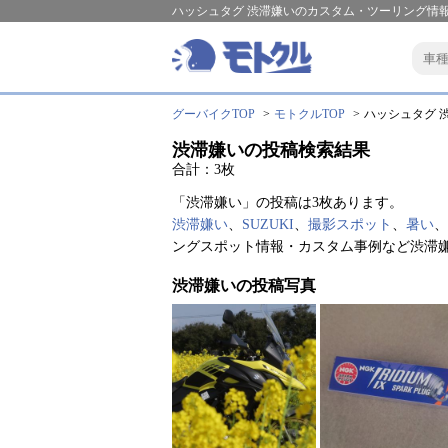
ハッシュタグ 渋滞嫌いのカスタム・ツーリング情報
グーバイクTOP
モトクルTOP
ハッシュタグ 渋
渋滞嫌いの投稿検索結果
合計：3枚
「渋滞嫌い」の投稿は3枚あります。
渋滞嫌い
、
SUZUKI
、
撮影スポット
、
暑い
、
ングスポット情報・カスタム事例など渋滞
渋滞嫌いの投稿写真