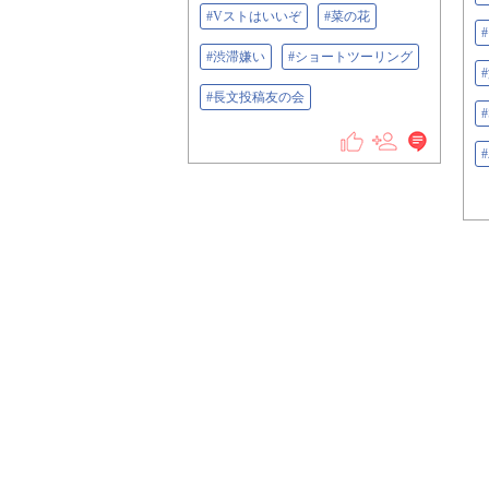
#Vストはいいぞ
#菜の花
#渋滞嫌い
#ショートツーリング
#長文投稿友の会