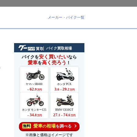
メーカー・バイク一覧
バイク買取相場
安く買いたい
バイクを
なら
愛車
高く売ろう
を
！
リ
ヤマハ SR400
ホンダ PCX
62
3
29
.9
.6
.2
～
万円
～
万円
ホンダ モンキー125
BMW C650GT
34
27
74
.8
.1
.6
～
万円
～
万円
愛車
相場
の
を調べる
無料
※画像と価格はイメージです