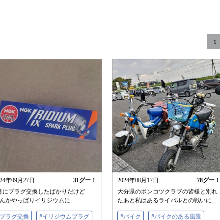
1
024年09月27日
31
グー！
2024年08月17日
78
グー
月にプラグ交換したばかりだけど
大分県のポンコツクラブの皆様と別れ
んかやっぱりイリジウムに
たあと私はあるライバルとの戦いに...
#プラグ交換
#イリジウムプラグ
#バイク
#バイクのある風景