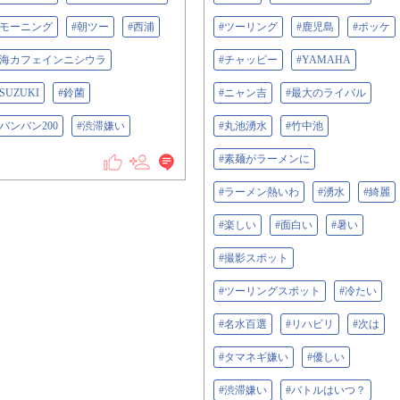
#モーニング
#朝ツー
#西浦
#ツーリング
#鹿児島
#ポッケ
#海カフェインニシウラ
#チャッピー
#YAMAHA
#SUZUKI
#鈴菌
#ニャン吉
#最大のライバル
#バンバン200
#渋滞嫌い
#丸池湧水
#竹中池
#素麺がラーメンに
#ラーメン熱いわ
#湧水
#綺麗
#楽しい
#面白い
#暑い
#撮影スポット
#ツーリングスポット
#冷たい
#名水百選
#リハビリ
#次は
#タマネギ嫌い
#優しい
#渋滞嫌い
#バトルはいつ？