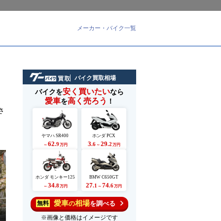
メーカー・バイク一覧
バイク買取相場
安く買いたい
バイクを
なら
愛車
高く売ろう
を
！
さ
ヤマハ SR400
ホンダ PCX
62
3
29
.9
.6
.2
～
万円
～
万円
ホンダ モンキー125
BMW C650GT
34
27
74
.8
.1
.6
～
万円
～
万円
愛車
相場
の
を調べる
無料
※画像と価格はイメージです