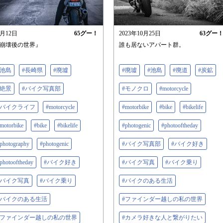
1月12日
65
グー！
2023年10月25日
63
グー
崩壊後の世界』
誰も居ないアパート群。
#池島
#長崎県
#廃墟
#廃墟
#池島
#廃道
#炭鉱
#絶景
#バイク写真部
#モノクロ
#motorcycle
#バイクライフ
#motorcycle
#motorbike
#bike
#bikelife
motorbike
#bike
#bikelife
#photogenic
#photooftheday
photography
#photogenic
#バイク写真部
#バイク好き
photooftheday
#バイク好き
#バイク写真
#バイク乗り
#バイク写真
#バイク乗り
#バイクのある生活
#バイクのある生活
#ファインダー越しの私の世界
#ファインダー越しの私の世界
#カメラ好きな人と繋がりたい