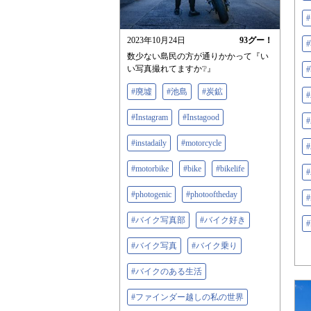
2023年10月24日
93
グー！
数少ない島民の方が通りかかって『い
い写真撮れてますか❔』
#廃墟
#池島
#炭鉱
#Instagram
#Instagood
#instadaily
#motorcycle
#motorbike
#bike
#bikelife
#photogenic
#photooftheday
#
#バイク写真部
#バイク好き
#
#バイク写真
#バイク乗り
#バイクのある生活
#ファインダー越しの私の世界