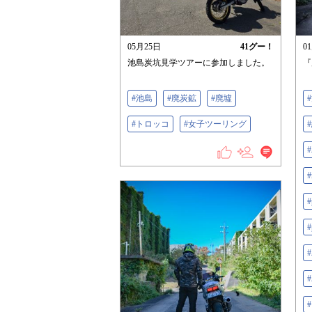
05月25日
41
グー！
0
池島炭坑見学ツアーに参加しました。
『
#池島
#廃炭鉱
#廃墟
#トロッコ
#女子ツーリング
#
#
#