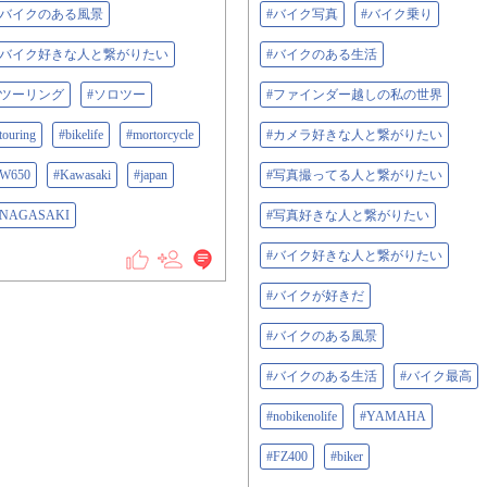
#バイクのある風景
#バイク写真
#バイク乗り
#バイク好きな人と繋がりたい
#バイクのある生活
#ツーリング
#ソロツー
#ファインダー越しの私の世界
touring
#bikelife
#mortorcycle
#カメラ好きな人と繋がりたい
W650
#Kawasaki
#japan
#写真撮ってる人と繋がりたい
#NAGASAKI
#写真好きな人と繋がりたい
#バイク好きな人と繋がりたい
#バイクが好きだ
#バイクのある風景
#バイクのある生活
#バイク最高
#nobikenolife
#YAMAHA
#FZ400
#biker