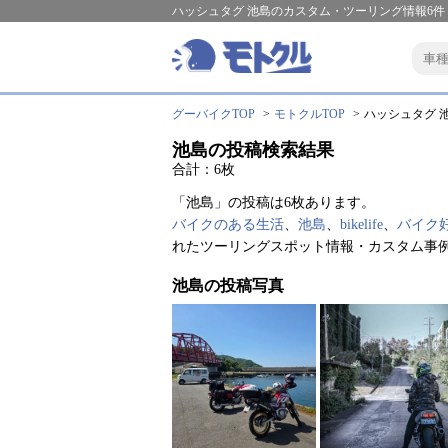
ハッシュタグ 池島のカスタム・ツーリング情報6件
グーバイクTOP
モトクルTOP
ハッシュタグ 池
池島の投稿検索結果
合計：6枚
「池島」の投稿は6枚あります。
バイクのある生活
、
池島
、
bikelife
、
バイク
れたツーリングスポット情報・カスタム事
池島の投稿写真