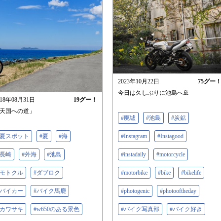
2023年10月22日
75
グー
今日は久しぶりに池島へ🚢
018年08月31日
19
グー！
天国への道」
#廃墟
#池島
#炭鉱
#夏スポット
#夏
#海
#Instagram
#Instagood
#長崎
#外海
#池島
#instadaily
#motorcycle
#モトクル
#ダブロク
#motorbike
#bike
#bikelife
#バイカー
#バイク馬鹿
#photogenic
#photooftheday
#カワサキ
#w650のある景色
#バイク写真部
#バイク好き