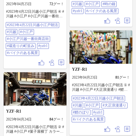
2023年04月25日
72
グー！
#川越
#小江戸
#時の鐘
#yzfr1
#バイクのある風景
#2023年4月22日川越小江戸朝活 ④ #
川越 #小江戸 #小江戸川越一番街商
店街 #蔵造りの町並み モノクロと
#2023年4月22日川越小江戸朝活
カラーと ② #yzfr1 #バイクのある風
景
#川越
#小江戸
#小江戸川越一番街商店街
#蔵造りの町並み
#yzfr1
#バイクのある風景
YZF-R1
2023年04月23日
81
グー！
#2023年4月22日川越小江戸朝活 ① #
川越 #小江戸 #大正浪漫通り #鯉の
ぼり #yzfr1 #バイクのある風景
#2023年4月22日川越小江戸朝活
#川越
#小江戸
#大正浪漫通り
YZF-R1
#鯉のぼり
#yzfr1
2023年04月24日
84
グー！
#バイクのある風景
#2023年4月22日川越小江戸朝活 ② #
川越 #小江戸 #菓子屋横丁 カラーと