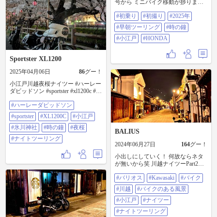
号から ミニバイク移動が捗ります
ね #初乗り #初撮り #2025年 #早朝
#初乗り
#初撮り
#2025年
ツーリング #時の鐘 #小江戸
#HONDA
#早朝ツーリング
#時の鐘
#小江戸
#HONDA
Sportster XL1200
2025年04月06日
86
グー！
小江戸川越夜桜ナイツー #ハーレー
ダビッドソン #sportster #xl1200c #小
江戸 #氷川神社 #時の鐘 #夜桜 #ナ
#ハーレーダビッドソン
イトツーリング
#sportster
#XL1200C
#小江戸
#氷川神社
#時の鐘
#夜桜
BALIUS
#ナイトツーリング
2024年06月27日
164
グー！
小出しにしていく！ 何故ならネタ
が無いから笑 川越ナイツーPart2で
す！ まだまだ撮ったけど何か似た
#バリオス
#Kawasaki
#バイク
ような写真になっちゃったのでボ
ツかなー… とりあえずPart3までは
#川越
#バイクのある風景
出すと思います(*^▽^*) ボツのやつ
は…本当にネタが無い時投下しよ
#小江戸
#ナイツー
うかな(⌒-⌒; ) #バリオス#Kawasaki
#ナイトツーリング
#バイク#川越#バイクのある風景 #