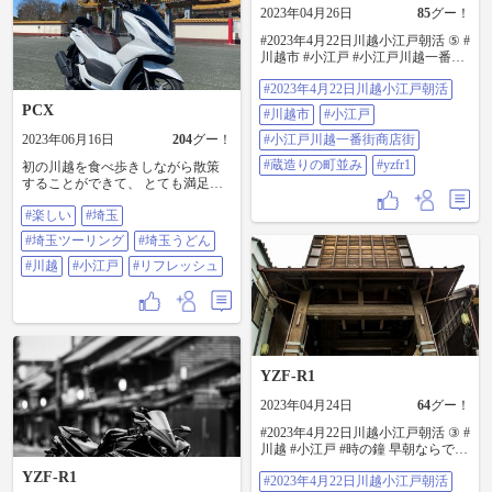
2023年04月26日
85
グー！
#2023年4月22日川越小江戸朝活 ⑤ #
川越市 #小江戸 #小江戸川越一番街
商店街 #蔵造りの町並み ⁡ ⁡#yzfr1
#2023年4月22日川越小江戸朝活
PCX
#川越市
#小江戸
2023年06月16日
204
グー！
#小江戸川越一番街商店街
#蔵造りの町並み
#yzfr1
初の川越を食べ歩きしながら散策
することができて、 とても満足な
一日でした😊 それにしても、 うど
#楽しい
#埼玉
んはコシがあって美味しかったな
ぁ🎵 #楽しい #埼玉 #埼玉ツーリン
#埼玉ツーリング
#埼玉うどん
グ #埼玉うどん #川越 #小江戸 #リ
フレッシュ
#川越
#小江戸
#リフレッシュ
YZF-R1
2023年04月24日
64
グー！
#2023年4月22日川越小江戸朝活 ③ #
川越 #小江戸 #時の鐘 早朝ならでは
誰もいません^_^‪ #yzfr1 #バイクの
YZF-R1
#2023年4月22日川越小江戸朝活
ある風景