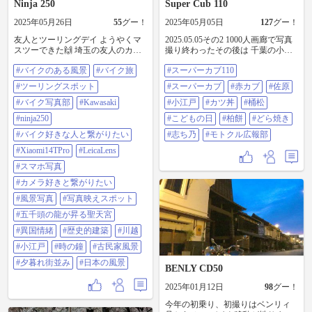
Ninja 250
Super Cub 110
2025年05月26日
55
グー！
2025年05月05日
127
グー！
友人とツーリングデイ ようやくマ
2025.05.05その2 1000人画廊で写真
スツーできた🙌 埼玉の友人のカフ
撮り終わったその後は 千葉の小江
ェに寄り、観光名所も回り、ツー
戸を感じるため 佐原に行ってきま
#バイクのある風景
#バイク旅
#スーパーカブ110
リング中に色んな話をし、最高に
した❕ お祭りもやっていたようで、
充実した一日でした。 また行こう
飲食店はどこも待ち時間がハンパ
#ツーリングスポット
#スーパーカブ
#赤カブ
#佐原
ねー🤘 #バイクのある風景 #バイク
なかった🫨 小江戸感のオサレな建
旅 #ツーリングスポット #バイク写
#バイク写真部
#Kawasaki
物とオサレな飲食店がたくさん😆
#小江戸
#カツ丼
#桶松
真部 #Kawasaki #Ninja250 #バイク好
そんななか、オサレカフェではな
#ninja250
#こどもの日
#柏餅
#どら焼き
きな人と繋がりたい #Xiaomi14TPro
く がっつりカツ丼食べて帰ってき
#LeicaLens #スマホ写真 #カメラ好
ました🫡 メタメタ美味しかったで
#バイク好きな人と繋がりたい
#志ち乃
#モトクル広報部
きと繋がりたい #風景写真 #写真映
す🫡 あと、今日は5月5日なので 柏
#Xiaomi14TPro
#LeicaLens
えスポット #五千頭の龍が昇る聖天
餅買おー って、おもって どら焼き
宮 #異国情緒 #歴史的建築 #川越 #
で有名な志ち乃とゆう和菓子屋さ
#スマホ写真
小江戸 #時の鐘 #古民家風景 #夕暮
んで ゲットしてきました😋 昨日、
#カメラ好きと繋がりたい
れ街並み #日本の風景
今日とカブ活できて良かったです
😆 #スーパーカブ110 #スーパーカ
#風景写真
#写真映えスポット
ブ #赤カブ #佐原#小江戸#カツ丼 #
#五千頭の龍が昇る聖天宮
桶松 #こどもの日#柏餅 #どら焼き#
志ち乃#モトクル広報部
#異国情緒
#歴史的建築
#川越
#小江戸
#時の鐘
#古民家風景
#夕暮れ街並み
#日本の風景
BENLY CD50
2025年01月12日
98
グー！
今年の初乗り、初撮りはベンリィ