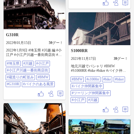
G310R
2022年01月15日
59
グー！
2022年1月9日 #埼玉県 #川越 編 #小
S1000RR
江戸 #小江戸川越一番街商店街 #蔵
2021年11月17日
39
グー！
造りの町並み 朝イチの写活③ ラス
#埼玉県
#川越
#小江戸
ト #bmw #g310r #バイクのある風景
地元川越でパシャリ #BMW
#小江戸川越一番街商店街
#S1000RR #bike #biker #バイク仲間
募集中 #ツーリング仲間募集中#
#蔵造りの町並み
#BMW
#BMW
#s1000rr
#bike
#biker
小江戸 #川越
#G310R
#バイクのある風景
#バイク仲間募集中
#ツーリング仲間募集中
#小江戸
#川越