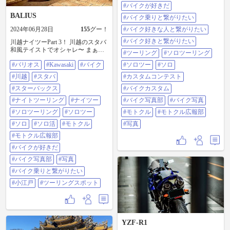
小江戸 #ナイツー #ナイトツーリン
#バイクが好きだ
グ #バイクが好きだ #バイク乗りと
BALIUS
#バイク乗りと繋がりたい
繋がりたい #バイク好きな人と繋が
りたい #バイク好きと繋がりたい #
2024年06月28日
155
グー！
#バイク好きな人と繋がりたい
ツーリング #ソロツーリング #ソロ
#バイク好きと繋がりたい
川越ナイツーPart 3！ 川越のスタバ
ツー #ソロ#カスタムコンテスト #
和風テイストでオシャレ〜 まぁ入
バイクカスタム #バイク写真部 #バ
#ツーリング
#ソロツーリング
った事無いんですけどね(;￢∀￢)ﾊﾊ
イク写真#モトクル #モトクル広報
#バリオス
#Kawasaki
#バイク
#ソロツー
#ソロ
ﾊ… #バリオス#Kawasaki #バイク#川
部 #写真
越 #スタバ #スターバックス #ナイ
#川越
#スタバ
#カスタムコンテスト
トツーリング #ナイツー #ソロツー
リング #ソロツー #ソロ#ソロ活 #モ
#スターバックス
#バイクカスタム
トクル #モトクル広報部 #バイクが
#ナイトツーリング
#ナイツー
#バイク写真部
#バイク写真
好きだ #バイク写真部 #写真#バイ
ク乗りと繋がりたい #小江戸 #ツー
#ソロツーリング
#ソロツー
#モトクル
#モトクル広報部
リングスポット
#ソロ
#ソロ活
#モトクル
#写真
#モトクル広報部
#バイクが好きだ
#バイク写真部
#写真
#バイク乗りと繋がりたい
#小江戸
#ツーリングスポット
YZF-R1