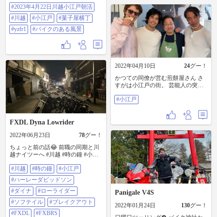
セピアと #yzfr1 #バイクのある風景
#2023年4月22日川越小江戸朝活
#川越
#小江戸
#菓子屋横丁
#yzfr1
#バイクのある風景
2022年04月10日
24
グー！
かつての同僚が営む煎餅屋さん さ
すがは小江戸の街。 芸能人の突然
の来店や、TVの撮影。 ほんとう、
#小江戸
店繁盛してて羨ましい。 #小江戸
FXDL Dyna Lowrider
2022年06月23日
78
グー！
ちょっと前の話😂 前職の同期と川
越ナイツーへ #川越 #時の鐘 #小江
戸 #ハーレーダビッドソン #ダイナ
#川越
#時の鐘
#小江戸
#ローライダー #ソフテイル #ブレ
イクアウト #FXDL #FXBRS
#ハーレーダビッドソン
#harleydavidson #埼玉
#ダイナ
#ローライダー
Panigale V4S
#ソフテイル
#ブレイクアウト
2022年01月24日
130
グー！
#FXDL
#FXBRS