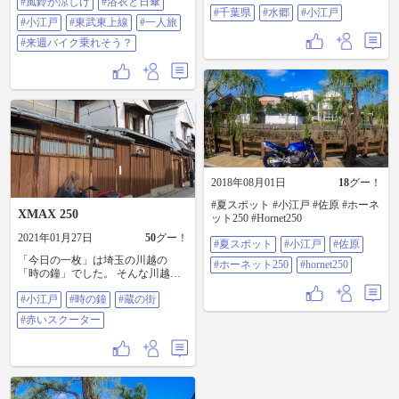
#風鈴が涼しげ
#浴衣と日傘
来週バイク乗れそう？
#千葉県
#水郷
#小江戸
#小江戸
#東武東上線
#一人旅
#来週バイク乗れそう？
2018年08月01日
18
グー！
#夏スポット #小江戸 #佐原 #ホーネ
XMAX 250
ット250 #Hornet250
2021年01月27日
50
グー！
#夏スポット
#小江戸
#佐原
「今日の一枚」は埼玉の川越の
#ホーネット250
#hornet250
「時の鐘」でした。 そんな川越は
小江戸(こえど)と呼ばれ、江戸の風
#小江戸
#時の鐘
#蔵の街
情を残す蔵の町として平成百景に
も選定されて親しまれています。
#赤いスクーター
川越城や大沢家住宅、埼玉りそな
銀行川越支店、時の鐘、菓子屋横
丁などを巡る旅がおススメです。
元町、幸町を中心とした蔵造の街
並みが国の重要伝統的建造物群保
存地区として選定されています。 #