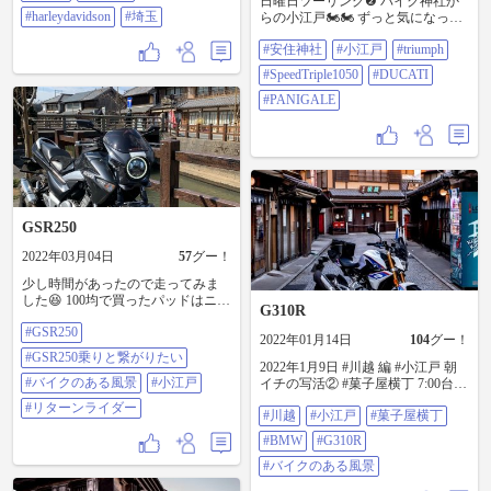
日曜日ツーリング❷ バイク神社か
#harleydavidson
#埼玉
らの小江戸🏍🏍 ずっと気になって
いた安住神社へ⛩ この時期だけど
#安住神社
#小江戸
#triumph
ライダーさん多かったです✨ フル
フェイスのてるてる坊主ゲットし
#SpeedTriple1050
#DUCATI
ました！ 帰りに寄った小江戸はコ
ロナ渦？でどこも閉まっていまし
#PANIGALE
たが、江戸の街並みを堪能できま
した！ 昼間に行けばノスタルジッ
クな気分に浸れるんでしょうね〜
服がダサいのは勘弁して笑 今更な
がらストトリを手放したのを後
悔… #安住神社 #小江戸 @90752 →
#triumph #SpeedTriple1050 #DUCATI
GSR250
#PANIGALE
2022年03月04日
57
グー！
少し時間があったので走ってみま
した😆 100均で買ったパッドはニー
G310R
パッドでも使えそう！ #GSR250
#GSR250
#GSR250乗りと繋がりたい #バイク
2022年01月14日
104
グー！
のある風景 #小江戸#リターンライ
#GSR250乗りと繋がりたい
ダー
2022年1月9日 #川越 編 #小江戸 朝
#バイクのある風景
#小江戸
イチの写活② #菓子屋横丁 7:00台な
ら こんなの撮れますよ〜 ただバイ
#リターンライダー
#川越
#小江戸
#菓子屋横丁
クは押して移動なので 結構疲れま
す(^_^;) #bmw #g310r #バイクのあ
#BMW
#G310R
る風景
#バイクのある風景