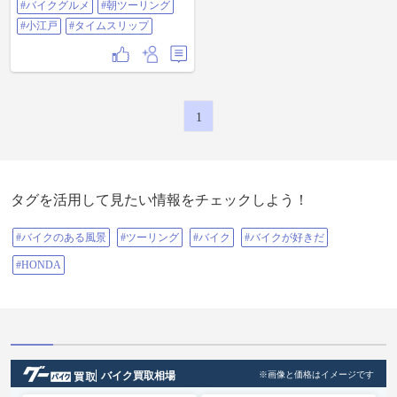
#バイクグルメ
#朝ツーリング
史ある城下町でゆったりとした時
を過ごせます。 ＃バイクグルメ #
#小江戸
#タイムスリップ
朝ツーリング #小江戸 #タイムスリ
ップ
1
タグを活用して見たい情報をチェックしよう！
#バイクのある風景
#ツーリング
#バイク
#バイクが好きだ
#HONDA
バイク買取相場
※画像と価格はイメージです