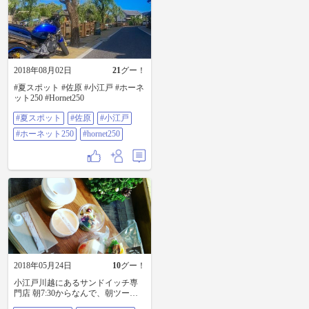
小江戸 #時の鐘 #蔵の街 #赤いスク
ーター
2018年08月02日
21
グー！
#夏スポット #佐原 #小江戸 #ホーネ
ット250 #Hornet250
#夏スポット
#佐原
#小江戸
#ホーネット250
#hornet250
2018年05月24日
10
グー！
小江戸川越にあるサンドイッチ専
門店 朝7:30からなんで、朝ツーリ
ングにもピッタリなんですよ。歴