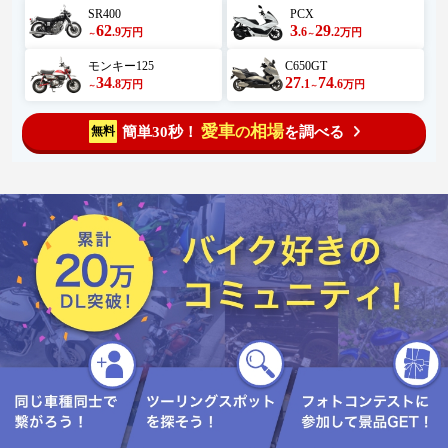
SR400
PCX
62
3
29
.9
.6
.2
万円
万円
～
～
モンキー125
C650GT
34
27
74
.8
.1
.6
万円
万円
～
～
愛車
相場
簡単30秒！
を調べる
無料
の