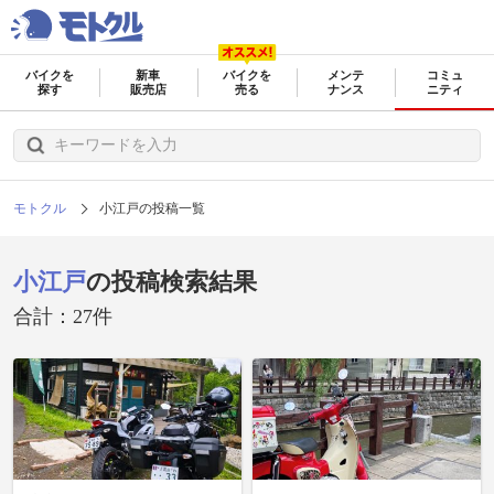
バイクを
新車
バイクを
メンテ
コミュ
探す
販売店
売る
ナンス
ニティ
モトクル
小江戸の投稿一覧
小江戸
の投稿検索結果
合計：27件