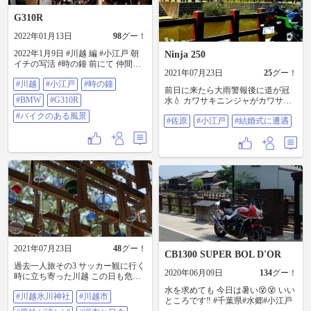
G310R
2022年01月13日
98
グー！
2022年1月9日 #川越 編 #小江戸 朝
Ninja 250
イチの写活 #時の鐘 前にて 仲間の
2021年07月23日
25
グー！
バイク撮らせてもらいました #bmw
#川越
#小江戸
#時の鐘
#g310r #バイクのある風景
前日に来たら大雨警報後に道が冠
#BMW
#G310R
水💧 カワサキニンジャがカワサキ
ジェットスキーと化す。 １週後に
#バイクのある風景
#佐原
#小江戸
#結婚式に遭遇
今度は熱中警報の中、リベンジ走
510km #佐原 #小江戸 #結婚式に遭
遇
2021年07月23日
48
グー！
CB1300 SUPER BOL D'OR
過去一人旅その3 サッカー観に行く
2020年06月09日
134
グー！
時に立ち寄った川越 この日も危険
な暑さでした😎🥵🔥 #川越氷川神社
水を求めても 今日は暑い😵😵 いい
#川越氷川神社
#川越市
#川越市 #風鈴が涼しげ #浴衣と日
ところです‼️ #千葉県#水郷#小江戸
傘 #小江戸 #東武東上線 #一人旅 #